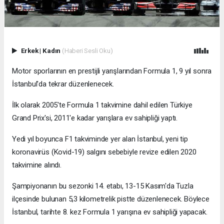
Erkek
|
Kadın
(Haberi Sesli Oku)
Motor sporlarının en prestijli yarışlarından Formula 1, 9 yıl sonra
İstanbul'da tekrar düzenlenecek.
İlk olarak 2005'te Formula 1 takvimine dahil edilen Türkiye
Grand Prix'si, 2011'e kadar yarışlara ev sahipliği yaptı.
Yedi yıl boyunca F1 takviminde yer alan İstanbul, yeni tip
koronavirüs (Kovid-19) salgını sebebiyle revize edilen 2020
takvimine alındı.
Şampiyonanın bu sezonki 14. etabı, 13-15 Kasım'da Tuzla
ilçesinde bulunan 5,3 kilometrelik pistte düzenlenecek. Böylece
İstanbul, tarihte 8. kez Formula 1 yarışına ev sahipliği yapacak.