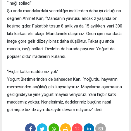
“İneği solladı”
Şu anda mandalardaki verimliliğin ineklerden daha iyi olduğuna
değinen Ahmet Kan, “Mandanın yavrusu ancak 2 yaşında bir
kesime gider. Fakat bir tosun 8 aylık ya da 15 aylıkken, yani 300
kilo karkas ete ulaşır. Mandanınki ulaşmaz. Onun için mandada
ineğe göre gelir düzeyi biraz daha düşüktür. Fakat şu anda
manda, ineği solladı. Devletin de burada payı var. Yoğurt da
popüler oldu” ifadelerini kullandı.
“Hiçbir katkı maddemiz yok”
Yoğurt üretimlerinden de bahseden Kan, “Yoğurdu, hayvanın
memesinden sağıldığı gibi kaynatıyoruz. Mayalama aşamasına
geldiğindeyse yine yoğurt mayası veriyoruz. Yani hiçbir katkı
maddemiz yoktur. Nenelerimiz, dedelerimiz bugüne nasıl
gelmişse biz de aynı düzeyde devam ediyoruz” dedi.