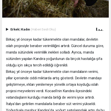
Erkek
|
Kadın
(Haberi Sesli Oku)
Birkaç yıl önceye kadar tükenmekte olan mandalar, devletin
ıslah projesiyle beraber verimliliğini artırdı. Güncel duruma göre,
manda sütündeki verimlilik inekleri solladı. Ayrıca, manda
sütünden yapılan Kandıra yoğurdunun da birçok hastalığa şifa
olduğu için sıkça tercih edildiği öğrenildi.
Birkaç yıl önceye kadar tükenmekte olan mandaların verimi,
yıllar içerisinde ciddi miktarda artış gösterdi. Devletin mandayı
geliştirmeye, ırkları yenilemeye yönelik ortaya koyduğu ıslah
projesi meyvelerini verdi. Kocaeli’nin Kandıra ilçesindeki
vatandaşların kurduğu manda birliği de verimi iyice artırdı.
İtalya’dan getirilen mandalarla beraber süt verimi yükseldi.
Yoğurduyla meşhur Kandıra’da, yoğurt satışlarındaki artış da bu