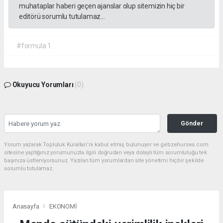
muhataplar haberi geçen ajanslar olup sitemizin hiç bir
editörü sorumlu tutulamaz...
#formula 1
Okuyucu Yorumları
(0)
Gönder
Yorum yazarak Topluluk Kuralları’nı kabul etmiş bulunuyor ve gebzehurses.com
sitesine yaptığınız yorumunuzla ilgili doğrudan veya dolaylı tüm sorumluluğu tek
başınıza üstleniyorsunuz. Yazılan tüm yorumlardan site yönetimi hiçbir şekilde
sorumlu tutulamaz.
Anasayfa
EKONOMİ