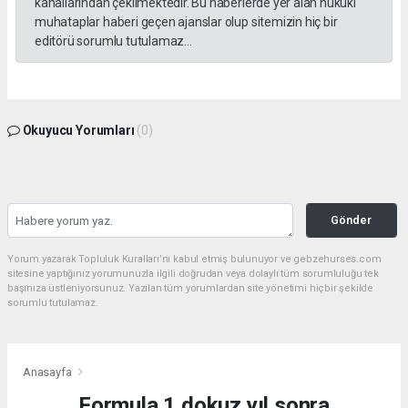
kanallarından çekilmektedir. Bu haberlerde yer alan hukuki
muhataplar haberi geçen ajanslar olup sitemizin hiç bir
editörü sorumlu tutulamaz...
Okuyucu Yorumları
(0)
Gönder
Yorum yazarak Topluluk Kuralları’nı kabul etmiş bulunuyor ve gebzehurses.com
sitesine yaptığınız yorumunuzla ilgili doğrudan veya dolaylı tüm sorumluluğu tek
başınıza üstleniyorsunuz. Yazılan tüm yorumlardan site yönetimi hiçbir şekilde
sorumlu tutulamaz.
Anasayfa
Formula 1 dokuz yıl sonra