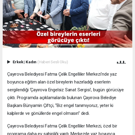
Erkek
|
Kadın
(Haberi Sesli Oku)
Çayırova Belediyesi Fatma Çelik Engelliler Merkezi’nde yaz
boyunca eğitim alan özel bireylerin hazırladığı eserlerin
sergilendiği ‘Çayırova Engelsiz Sanat Sergisi’, bugün görücüye
çıktı. Programda açıklamalarda bulunan Çayırova Belediye
Başkanı Bünyamin Çiftçi, “Biz engel tanımıyoruz, yeter ki
kalplerde ve gönüllerde engel olmasın” dedi.
Çayırova Belediyesi Fatma Çelik Engelliler Merkezi, özel bir
programa daha ev sahipliği yaptı. Merkezde yaz boyunca