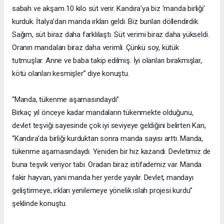
sabah ve akşam 10 kilo süt verir. Kandıra’ya biz ‘manda birliği’
kurduk. İtalya’dan manda ırkları geldi. Biz bunları döllendirdik.
Sağım, süt biraz daha farklılaştı. Süt verimi biraz daha yükseldi.
Oranın mandaları biraz daha verimli. Çünkü soy, kütük
tutmuşlar. Anne ve baba takip edilmiş. İyi olanları bırakmışlar,
kötü olanları kesmişler” diye konuştu.
“Manda, tükenme aşamasındaydı”
Birkaç yıl önceye kadar mandaların tükenmekte olduğunu,
devlet teşviği sayesinde çok iyi seviyeye geldiğini belirten Kan,
“Kandıra’da birliği kurduktan sonra manda sayısı arttı. Manda,
tükenme aşamasındaydı. Yeniden bir hız kazandı. Devletimiz de
buna teşvik veriyor tabi. Oradan biraz istifademiz var. Manda
fakir hayvan, yani manda her yerde yayılır. Devlet, mandayı
geliştirmeye, ırkları yenilemeye yönelik ıslah projesi kurdu”
şeklinde konuştu.