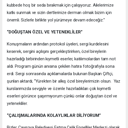
kubbede hoş bir seda bırakmak için çalışıyoruz. Ailelerimize
katkı sunmak ve sizin dertlerinize derman olmak bizim için
önemli. Sizlerle birlikte yol yürümeye devam edeceğiz.”
“DOĞUŞTAN ÖZEL VE YETENEKLİLER”
Konuşmaların ardından protokol üyeleri, sergi kurdelesini
keserek, sergini açılışını gerçekleştirirken, özel bireylerin
hazırladığı birbirinden kıymetli eserler, katılımcılardan tam not
aldı. Program günün anısına çekilen hatıra fotoğrafıyla sona
erdi. Sergi sonrasında açıklamalarda bulunan Başkan Çiftçi,
şunları aktardı; “Yürekten bir alkış özel bireylerimizin olsun. Yaz
kurslarımızda sevgiyle ve özenle hazırladıkları çok kıymetli
eserleri görünce şaşırmıyorum çünkü onlar doğuştan özel ve
yetenekliler.
“ÇALIŞMALARINDA KOLAYLIKLAR DİLİYORUM”
Bizler, Çayırova Belediyesi Fatma Çelik Engelliler Merkezi olarak