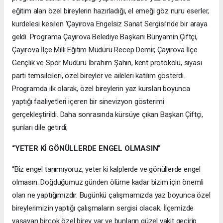
eğitim alan özel bireylerin hazırladığı, el emeği göz nuru eserler,
kurdelesi kesilen ‘Çayırova Engelsiz Sanat Sergisi’nde bir araya
geldi. Programa Çayırova Belediye Başkanı Bünyamin Çiftçi,
Çayırova İlçe Milli Eğitim Müdürü Recep Demir, Çayırova İlçe
Gençlik ve Spor Müdürü İbrahim Şahin, kent protokolü, siyasi
parti temsilcileri, özel bireyler ve aileleri katılım gösterdi.
Programda ilk olarak, özel bireylerin yaz kursları boyunca
yaptığı faaliyetleri içeren bir sinevizyon gösterimi
gerçekleştirildi. Daha sonrasında kürsüye çıkan Başkan Çiftçi,
şunları dile getirdi;
“YETER Kİ GÖNÜLLERDE ENGEL OLMASIN”
“Biz engel tanımıyoruz, yeter ki kalplerde ve gönüllerde engel
olmasın. Doğduğumuz günden ölüme kadar bizim için önemli
olan ne yaptığımızdır. Bugünkü çalışmamızda yaz boyunca özel
bireylerimizin yaptığı çalışmaların sergisi olacak. İlçemizde
yaşayan birçok özel birey var ve bunların güzel vakit geçirip