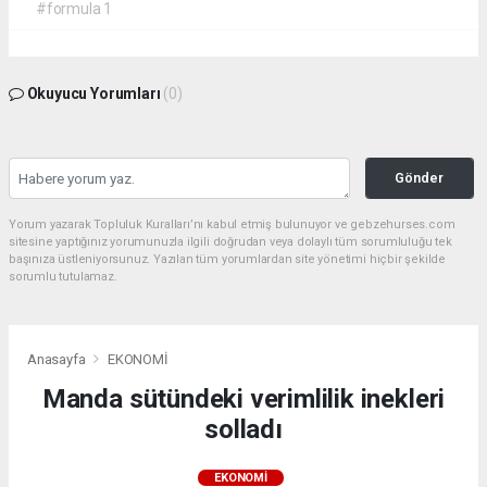
#formula 1
Okuyucu Yorumları
(0)
Gönder
Yorum yazarak Topluluk Kuralları’nı kabul etmiş bulunuyor ve gebzehurses.com
sitesine yaptığınız yorumunuzla ilgili doğrudan veya dolaylı tüm sorumluluğu tek
başınıza üstleniyorsunuz. Yazılan tüm yorumlardan site yönetimi hiçbir şekilde
sorumlu tutulamaz.
Anasayfa
EKONOMİ
Manda sütündeki verimlilik inekleri
solladı
EKONOMİ