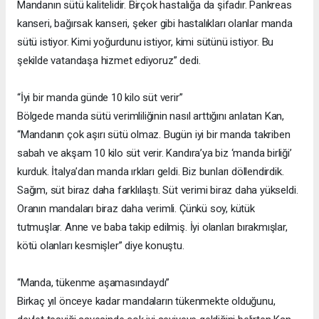
Mandanın sütü kalitelidir. Birçok hastalığa da şifadır. Pankreas
kanseri, bağırsak kanseri, şeker gibi hastalıkları olanlar manda
sütü istiyor. Kimi yoğurdunu istiyor, kimi sütünü istiyor. Bu
şekilde vatandaşa hizmet ediyoruz” dedi.
“İyi bir manda günde 10 kilo süt verir”
Bölgede manda sütü verimliliğinin nasıl arttığını anlatan Kan,
“Mandanın çok aşırı sütü olmaz. Bugün iyi bir manda takriben
sabah ve akşam 10 kilo süt verir. Kandıra’ya biz ‘manda birliği’
kurduk. İtalya’dan manda ırkları geldi. Biz bunları döllendirdik.
Sağım, süt biraz daha farklılaştı. Süt verimi biraz daha yükseldi.
Oranın mandaları biraz daha verimli. Çünkü soy, kütük
tutmuşlar. Anne ve baba takip edilmiş. İyi olanları bırakmışlar,
kötü olanları kesmişler” diye konuştu.
“Manda, tükenme aşamasındaydı”
Birkaç yıl önceye kadar mandaların tükenmekte olduğunu,