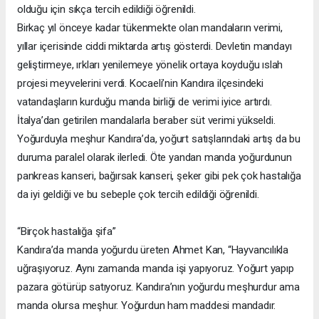
olduğu için sıkça tercih edildiği öğrenildi.
Birkaç yıl önceye kadar tükenmekte olan mandaların verimi,
yıllar içerisinde ciddi miktarda artış gösterdi. Devletin mandayı
geliştirmeye, ırkları yenilemeye yönelik ortaya koyduğu ıslah
projesi meyvelerini verdi. Kocaeli’nin Kandıra ilçesindeki
vatandaşların kurduğu manda birliği de verimi iyice artırdı.
İtalya’dan getirilen mandalarla beraber süt verimi yükseldi.
Yoğurduyla meşhur Kandıra’da, yoğurt satışlarındaki artış da bu
duruma paralel olarak ilerledi. Öte yandan manda yoğurdunun
pankreas kanseri, bağırsak kanseri, şeker gibi pek çok hastalığa
da iyi geldiği ve bu sebeple çok tercih edildiği öğrenildi.
“Birçok hastalığa şifa”
Kandıra’da manda yoğurdu üreten Ahmet Kan, “Hayvancılıkla
uğraşıyoruz. Aynı zamanda manda işi yapıyoruz. Yoğurt yapıp
pazara götürüp satıyoruz. Kandıra’nın yoğurdu meşhurdur ama
manda olursa meşhur. Yoğurdun ham maddesi mandadır.