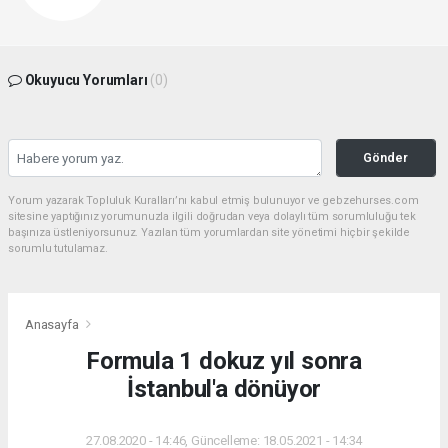
Okuyucu Yorumları
(0)
Gönder
Yorum yazarak Topluluk Kuralları’nı kabul etmiş bulunuyor ve gebzehurses.com
sitesine yaptığınız yorumunuzla ilgili doğrudan veya dolaylı tüm sorumluluğu tek
başınıza üstleniyorsunuz. Yazılan tüm yorumlardan site yönetimi hiçbir şekilde
sorumlu tutulamaz.
Anasayfa
Formula 1 dokuz yıl sonra
İstanbul'a dönüyor
27.08.2020 - 14:46, Güncelleme: 18.05.2021 - 14:34