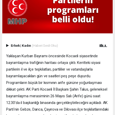
Erkek
|
Kadın
(Haberi Sesli Oku)
Yaklaşan Kurban Bayramı öncesinde Kocaeli siyasetinde
bayramlaşma trafiğinin haritası ortaya çıktı. Kentteki siyasi
partilerin il ve ilçe teşkilatları, partililer ve vatandaşlarla
bayramlaşacakları gün ve saatleri peş peşe duyurdu.
Programların büyük bir kısmının arife gününe yoğunlaşması
dikkat çekti. AK Parti Kocaeli İl Başkanı Şahin Talus, geleneksel
bayramlaşma merasiminin 26 Mayıs Salı (Arife) günü saat
12.30’da il başkanlığı binasında gerçekleştirileceğini açıkladı. AK
Parti’nin Gebze, Darıca, Çayırova ve Dilovası ilçe teşkilatlarındaki