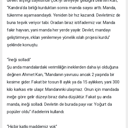
devlet teşviği sayesinde çok iyi seviyeye geldiğini belirten Kan,
“Kandıra’da birliği kurduktan sonra manda sayısı arttı. Manda,
tükenme aşamasındaydı. Yeniden bir hız kazandı. Devletimiz de
buna teşvik veriyor tabi. Oradan biraz istifademiz var. Manda
fakir hayvan, yani manda her yerde yayılır. Devlet, mandayı
geliştirmeye, ırkları yenilemeye yönelik ıslah projesi kurdu”
şeklinde konuştu.
“İneği solladı”
Şu anda mandalardaki verimliliğin ineklerden daha iyi olduğuna
değinen Ahmet Kan, “Mandanın yavrusu ancak 2 yaşında bir
kesime gider. Fakat bir tosun 8 aylık ya da 15 aylıkken, yani 300
kilo karkas ete ulaşır. Mandanınki ulaşmaz. Onun için mandada
ineğe göre gelir düzeyi biraz daha düşüktür. Fakat şu anda
manda, ineği solladı. Devletin de burada payı var. Yoğurt da
popüler oldu” ifadelerini kullandı.
“Hiçbir katkı maddemiz yok”