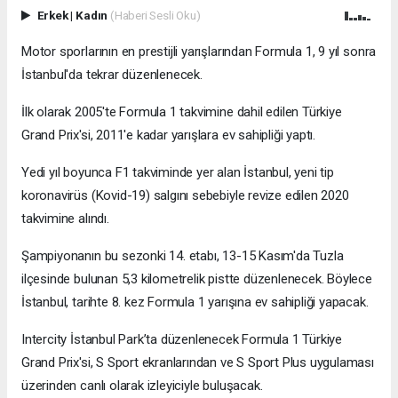
Erkek
|
Kadın
(Haberi Sesli Oku)
Motor sporlarının en prestijli yarışlarından Formula 1, 9 yıl sonra
İstanbul'da tekrar düzenlenecek.
İlk olarak 2005'te Formula 1 takvimine dahil edilen Türkiye
Grand Prix'si, 2011'e kadar yarışlara ev sahipliği yaptı.
Yedi yıl boyunca F1 takviminde yer alan İstanbul, yeni tip
koronavirüs (Kovid-19) salgını sebebiyle revize edilen 2020
takvimine alındı.
Şampiyonanın bu sezonki 14. etabı, 13-15 Kasım'da Tuzla
ilçesinde bulunan 5,3 kilometrelik pistte düzenlenecek. Böylece
İstanbul, tarihte 8. kez Formula 1 yarışına ev sahipliği yapacak.
Intercity İstanbul Park’ta düzenlenecek Formula 1 Türkiye
Grand Prix'si, S Sport ekranlarından ve S Sport Plus uygulaması
üzerinden canlı olarak izleyiciyle buluşacak.