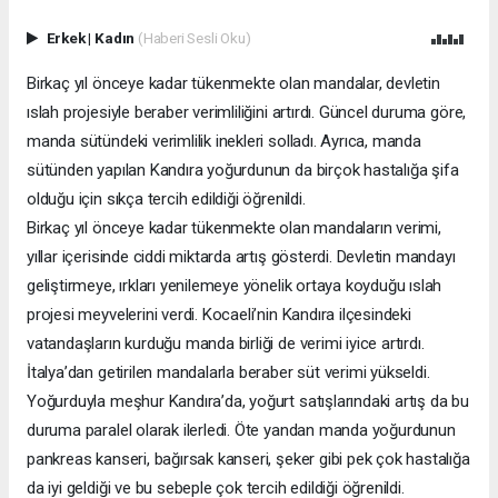
Erkek
|
Kadın
(Haberi Sesli Oku)
Birkaç yıl önceye kadar tükenmekte olan mandalar, devletin
ıslah projesiyle beraber verimliliğini artırdı. Güncel duruma göre,
manda sütündeki verimlilik inekleri solladı. Ayrıca, manda
sütünden yapılan Kandıra yoğurdunun da birçok hastalığa şifa
olduğu için sıkça tercih edildiği öğrenildi.
Birkaç yıl önceye kadar tükenmekte olan mandaların verimi,
yıllar içerisinde ciddi miktarda artış gösterdi. Devletin mandayı
geliştirmeye, ırkları yenilemeye yönelik ortaya koyduğu ıslah
projesi meyvelerini verdi. Kocaeli’nin Kandıra ilçesindeki
vatandaşların kurduğu manda birliği de verimi iyice artırdı.
İtalya’dan getirilen mandalarla beraber süt verimi yükseldi.
Yoğurduyla meşhur Kandıra’da, yoğurt satışlarındaki artış da bu
duruma paralel olarak ilerledi. Öte yandan manda yoğurdunun
pankreas kanseri, bağırsak kanseri, şeker gibi pek çok hastalığa
da iyi geldiği ve bu sebeple çok tercih edildiği öğrenildi.