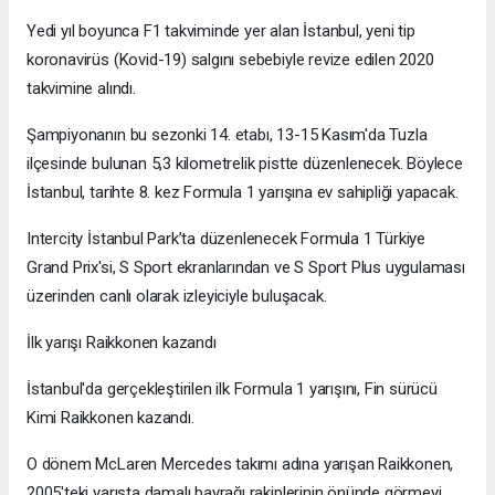
Yedi yıl boyunca F1 takviminde yer alan İstanbul, yeni tip
koronavirüs (Kovid-19) salgını sebebiyle revize edilen 2020
takvimine alındı.
Şampiyonanın bu sezonki 14. etabı, 13-15 Kasım'da Tuzla
ilçesinde bulunan 5,3 kilometrelik pistte düzenlenecek. Böylece
İstanbul, tarihte 8. kez Formula 1 yarışına ev sahipliği yapacak.
Intercity İstanbul Park’ta düzenlenecek Formula 1 Türkiye
Grand Prix'si, S Sport ekranlarından ve S Sport Plus uygulaması
üzerinden canlı olarak izleyiciyle buluşacak.
İlk yarışı Raikkonen kazandı
İstanbul'da gerçekleştirilen ilk Formula 1 yarışını, Fin sürücü
Kimi Raikkonen kazandı.
O dönem McLaren Mercedes takımı adına yarışan Raikkonen,
2005'teki yarışta damalı bayrağı rakiplerinin önünde görmeyi