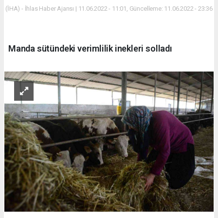
(İHA) - İhlas Haber Ajansı | 11.06.2022 - 11:01, Güncelleme: 11.06.2022 - 23:36
Manda sütündeki verimlilik inekleri solladı