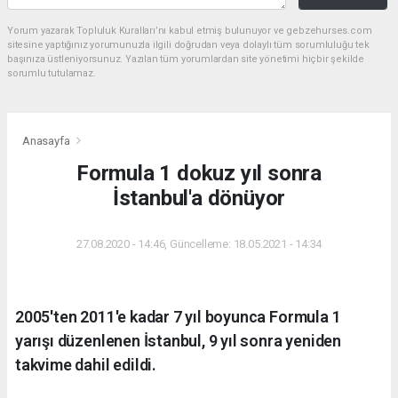
Yorum yazarak Topluluk Kuralları’nı kabul etmiş bulunuyor ve gebzehurses.com
sitesine yaptığınız yorumunuzla ilgili doğrudan veya dolaylı tüm sorumluluğu tek
başınıza üstleniyorsunuz. Yazılan tüm yorumlardan site yönetimi hiçbir şekilde
sorumlu tutulamaz.
Anasayfa
Formula 1 dokuz yıl sonra
İstanbul'a dönüyor
27.08.2020 - 14:46, Güncelleme: 18.05.2021 - 14:34
2005'ten 2011'e kadar 7 yıl boyunca Formula 1
yarışı düzenlenen İstanbul, 9 yıl sonra yeniden
takvime dahil edildi.