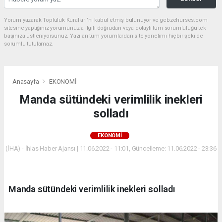
Yorum yazarak Topluluk Kuralları’nı kabul etmiş bulunuyor ve gebzehurses.com
sitesine yaptığınız yorumunuzla ilgili doğrudan veya dolaylı tüm sorumluluğu tek
başınıza üstleniyorsunuz. Yazılan tüm yorumlardan site yönetimi hiçbir şekilde
sorumlu tutulamaz.
Anasayfa
EKONOMİ
Manda sütündeki verimlilik inekleri
solladı
EKONOMİ
(İHA) - İhlas Haber Ajansı | 11.06.2022 - 11:01, Güncelleme: 11.06.2022 - 23:36
Manda sütündeki verimlilik inekleri solladı