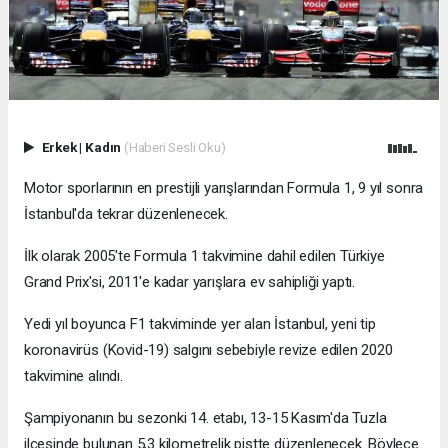
Erkek
|
Kadın
(Haberi Sesli Oku)
Motor sporlarının en prestijli yarışlarından Formula 1, 9 yıl sonra
İstanbul'da tekrar düzenlenecek.
İlk olarak 2005'te Formula 1 takvimine dahil edilen Türkiye
Grand Prix'si, 2011'e kadar yarışlara ev sahipliği yaptı.
Yedi yıl boyunca F1 takviminde yer alan İstanbul, yeni tip
koronavirüs (Kovid-19) salgını sebebiyle revize edilen 2020
takvimine alındı.
Şampiyonanın bu sezonki 14. etabı, 13-15 Kasım'da Tuzla
ilçesinde bulunan 5,3 kilometrelik pistte düzenlenecek. Böylece