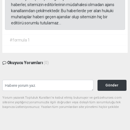
haberler, sitemizin editörlerinin müdahalesi olmadan ajans
kanallarından çekilmektedir. Bu haberlerde yer alan hukuki
muhataplar haberi geçen ajanslar olup sitemizin hiç bir
editörü sorumlu tutulamaz...
#formula 1
Okuyucu Yorumları
(0)
Gönder
Yorum yazarak Topluluk Kuralları’nı kabul etmiş bulunuyor ve gebzehurses.com
sitesine yaptığınız yorumunuzla ilgili doğrudan veya dolaylı tüm sorumluluğu tek
başınıza üstleniyorsunuz. Yazılan tüm yorumlardan site yönetimi hiçbir şekilde
sorumlu tutulamaz.