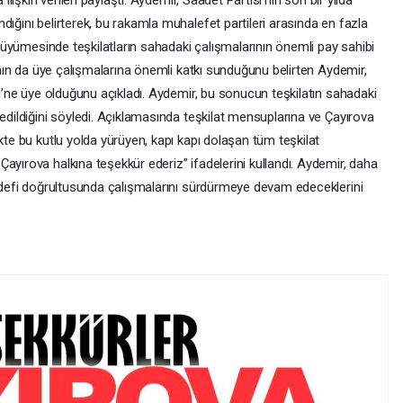
ilişkin verileri paylaştı. Aydemir, Saadet Partisi’nin son bir yılda
dığını belirterek, bu rakamla muhalefet partileri arasında en fazla
n büyümesinde teşkilatların sahadaki çalışmalarının önemli pay sahibi
ı’nın da üye çalışmalarına önemli katkı sunduğunu belirten Aydemir,
si’ne üye olduğunu açıkladı. Aydemir, bu sonucun teşkilatın sahadaki
 edildiğini söyledi. Açıklamasında teşkilat mensuplarına ve Çayırova
kte bu kutlu yolda yürüyen, kapı kapı dolaşan tüm teşkilat
ayırova halkına teşekkür ederiz” ifadelerini kullandı. Aydemir, daha
 hedefi doğrultusunda çalışmalarını sürdürmeye devam edeceklerini