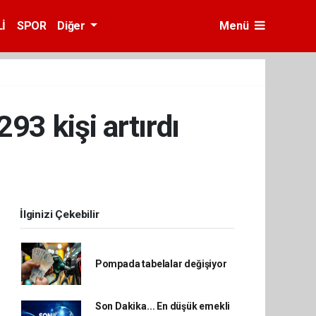
İ
SPOR
Diğer
Menü
93 kişi artırdı
İlginizi Çekebilir
Pompada tabelalar değişiyor
Son Dakika... En düşük emekli