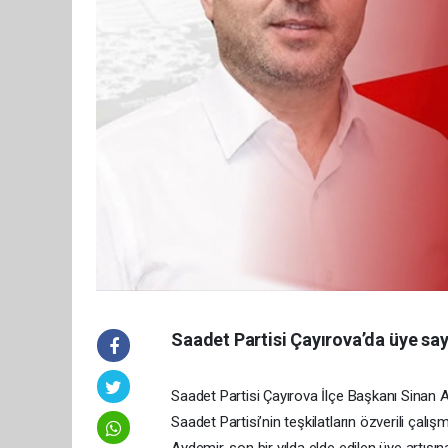
Saadet Partisi Çayırova’da üye sayıs
Saadet Partisi Çayırova İlçe Başkanı Sinan Ay
Saadet Partisi’nin teşkilatların özverili çal