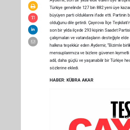
Aydemir, son bir yılda elde edilen üye artışına 
Türkiye genelinde 127 bin 882 yeni üye kazan
büyüyen parti olduklarını ifade etti. Partini
olduğunu dile getirdi. Çayırova İlçe Teşkilat
son bir yılda ilçede 293 kişinin Saadet Parti
çalışmaları ve vatandaşların desteğiyle elde
halkına teşekkür eden Aydemir, “Bizimle birli
mensuplarımıza ve bizlere güvenen kıymetli Ç
adil, daha güçlü ve yaşanabilir bir Türkiye
sözlerine ekledi.
HABER: KÜBRA AKAR