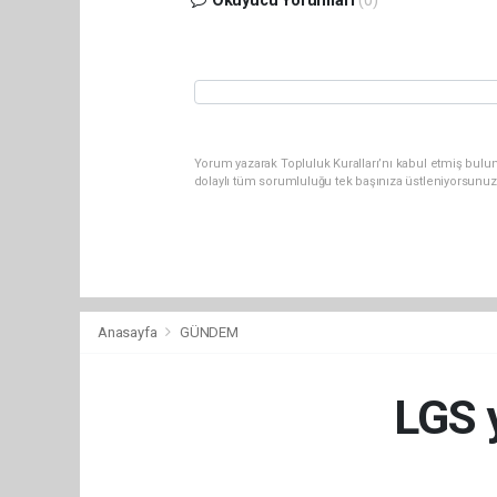
Okuyucu Yorumları
(0)
Yorum yazarak Topluluk Kuralları’nı kabul etmiş bulu
dolaylı tüm sorumluluğu tek başınıza üstleniyorsunuz
Anasayfa
GÜNDEM
LGS y