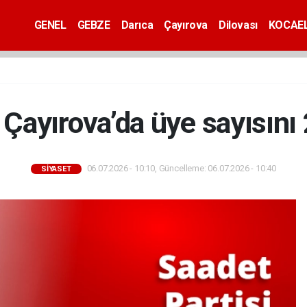
GENEL
GEBZE
Darıca
Çayırova
Dilovası
KOCAEL
 Çayırova’da üye sayısını 2
06.07.2026 - 10:10, Güncelleme: 06.07.2026 - 10:40
SİYASET