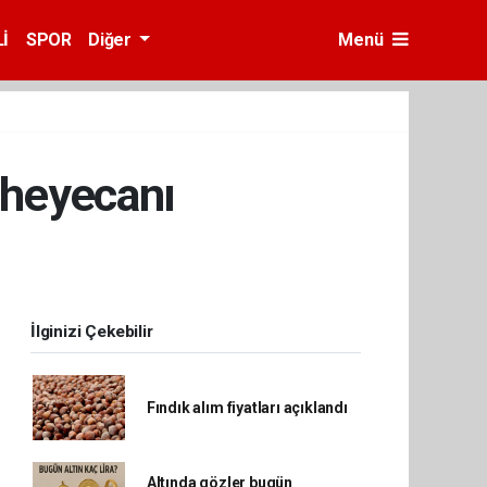
İ
SPOR
Diğer
Menü
 heyecanı
İlginizi Çekebilir
Fındık alım fiyatları açıklandı
Altında gözler bugün