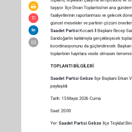
toplantı, teşkilatın çalışma temposunu ve ö
taşıyor. İlçe Divan Toplantısı’nın ana gündem
faaliyetlerinin raporlanması ve gelecek dön
güncel meseleler ve partinin çözüm öneriler
Saadet Partisi
Kocaeli İl Başkanı Recep S
Sarıdoğan’ın katılımıyla gerçekleşecek toplant
koordinasyonunu da güçlendirecek. Başkan V
toplantının hayırlara vesile olmasını temenni 
TOPLANTI BİLGİLERİ
Saadet Partisi
Gebze
İlçe Başkanı Erkan V
paylaşıldı:
Tarih: 15 Mayıs 2026 Cuma
Saat: 20.00
Yer:
Saadet Partisi
Gebze
İlçe Teşkilat Bin