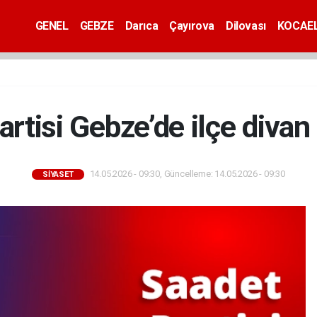
GENEL
GEBZE
Darıca
Çayırova
Dilovası
KOCAEL
artisi Gebze’de ilçe divan
14.05.2026 - 09:30, Güncelleme: 14.05.2026 - 09:30
SİYASET