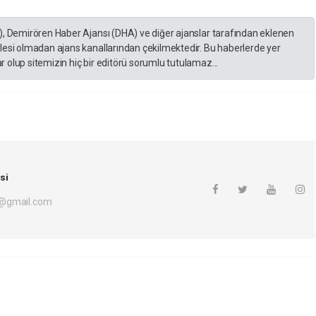
), Demirören Haber Ajansı (DHA) ve diğer ajanslar tarafından eklenen
lesi olmadan ajans kanallarından çekilmektedir. Bu haberlerde yer
 olup sitemizin hiç bir editörü sorumlu tutulamaz...
si
i@gmail.com