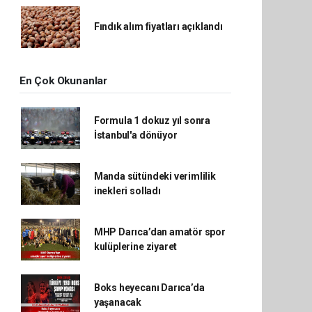
Fındık alım fiyatları açıklandı
En Çok Okunanlar
Formula 1 dokuz yıl sonra
İstanbul'a dönüyor
Manda sütündeki verimlilik
inekleri solladı
MHP Darıca’dan amatör spor
kulüplerine ziyaret
Boks heyecanı Darıca’da
yaşanacak