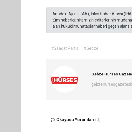
Anadolu Ajansı (AA), İhlas Haber Ajansı (İHA
tüm haberler, sitemizin editörlerinin müdaha
alan hukuki muhataplar haberi geçen ajanslar
#Saadet Partisi
#Gebze
Gebze Hürses Gazete
gebzehursesgazetes
Okuyucu Yorumları
(0)