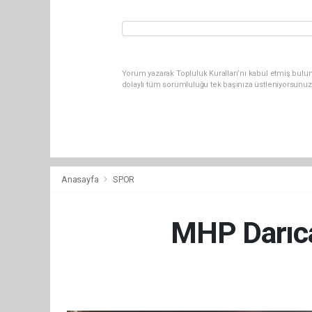
Yorum yazarak Topluluk Kuralları’nı kabul etmiş bulu
dolaylı tüm sorumluluğu tek başınıza üstleniyorsunuz
Anasayfa
SPOR
MHP Darıca