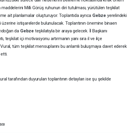
nümüzdeki sürece dair hedeflerini belirleme noktasında kritik önem
 maddelerini Milli Görüş ruhunun diri tutulması, yürütülen teşkilat
eme ait planlamalar oluşturuyor. Toplantıda ayrıca
Gebze
yerelindeki
i üzerine istişarelerde bulunulacak. Toplantının önemine binaen
arıdoğan da
Gebze
teşkilatıyla bir araya gelecek. İl Başkanı
ı, teşkilat içi motivasyonu artırmanın yanı sıra il ve ilçe
ural, tüm teşkilat mensuplarını bu anlamlı buluşmaya davet ederek
etti.
ural tarafından duyurulan toplantının detayları ise şu şekilde
ası