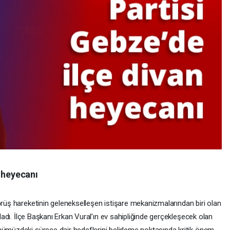
n heyecanı
 Görüş hareketinin gelenekselleşen istişare mekanizmalarından biri olan
mladı. İlçe Başkanı Erkan Vural’ın ev sahipliğinde gerçekleşecek olan