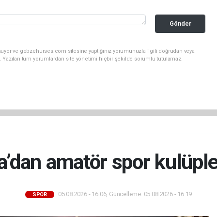
Gönder
nuyor ve gebzehurses.com sitesine yaptığınız yorumunuzla ilgili doğrudan veya
. Yazılan tüm yorumlardan site yönetimi hiçbir şekilde sorumlu tutulamaz.
’dan amatör spor kulüpler
05.08.2026 - 16:06, Güncelleme: 05.08.2026 - 16:19
SPOR