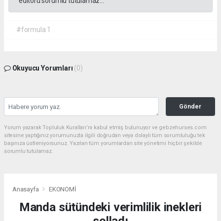
editörü sorumlu tutulamaz...
#formula 1
Okuyucu Yorumları
(0)
Gönder
Yorum yazarak Topluluk Kuralları’nı kabul etmiş bulunuyor ve gebzehurses.com
sitesine yaptığınız yorumunuzla ilgili doğrudan veya dolaylı tüm sorumluluğu tek
başınıza üstleniyorsunuz. Yazılan tüm yorumlardan site yönetimi hiçbir şekilde
sorumlu tutulamaz.
Anasayfa
EKONOMİ
Manda sütündeki verimlilik inekleri
solladı