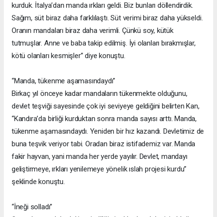
kurduk. İtalya’dan manda ırkları geldi. Biz bunları döllendirdik.
Sağım, süt biraz daha farklılaştı. Süt verimi biraz daha yükseldi.
Oranın mandaları biraz daha verimli. Çünkü soy, kütük
tutmuşlar. Anne ve baba takip edilmiş. İyi olanları bırakmışlar,
kötü olanları kesmişler” diye konuştu.
“Manda, tükenme aşamasındaydı”
Birkaç yıl önceye kadar mandaların tükenmekte olduğunu,
devlet teşviği sayesinde çok iyi seviyeye geldiğini belirten Kan,
“Kandıra’da birliği kurduktan sonra manda sayısı arttı. Manda,
tükenme aşamasındaydı. Yeniden bir hız kazandı. Devletimiz de
buna teşvik veriyor tabi. Oradan biraz istifademiz var. Manda
fakir hayvan, yani manda her yerde yayılır. Devlet, mandayı
geliştirmeye, ırkları yenilemeye yönelik ıslah projesi kurdu”
şeklinde konuştu.
“İneği solladı”