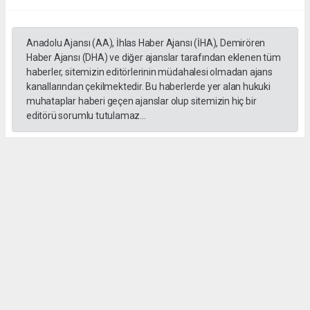
Anadolu Ajansı (AA), İhlas Haber Ajansı (İHA), Demirören
Haber Ajansı (DHA) ve diğer ajanslar tarafından eklenen tüm
haberler, sitemizin editörlerinin müdahalesi olmadan ajans
kanallarından çekilmektedir. Bu haberlerde yer alan hukuki
muhataplar haberi geçen ajanslar olup sitemizin hiç bir
editörü sorumlu tutulamaz...
#formula 1
Okuyucu Yorumları
(0)
Gönder
Yorum yazarak Topluluk Kuralları’nı kabul etmiş bulunuyor ve gebzehurses.com
sitesine yaptığınız yorumunuzla ilgili doğrudan veya dolaylı tüm sorumluluğu tek