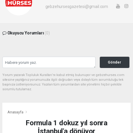
gebzehursesgazetesi@gmail.com
Okuyucu Yorumları
(0)
Gönder
Yorum yazarak Topluluk Kuralları’nı kabul etmiş bulunuyor ve gebzehurses.com
sitesine yaptığınız yorumunuzla ilgili doğrudan veya dolaylı tüm sorumluluğu tek
başınıza üstleniyorsunuz. Yazılan tüm yorumlardan site yönetimi hiçbir şekilde
sorumlu tutulamaz.
Anasayfa
Formula 1 dokuz yıl sonra
İstanbul'a dönüyor