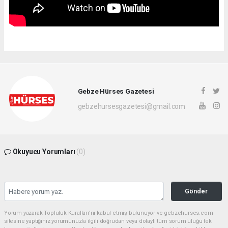
Gebze Hürses Gazetesi
gebzehursesgazetesi@gmail.com
Okuyucu Yorumları
(0)
Gönder
Yorum yazarak Topluluk Kuralları’nı kabul etmiş bulunuyor ve gebzehurses.com
sitesine yaptığınız yorumunuzla ilgili doğrudan veya dolaylı tüm sorumluluğu tek