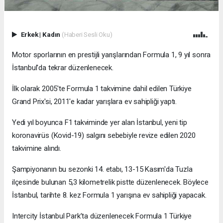
Erkek
|
Kadın
(Haberi Sesli Oku)
Motor sporlarının en prestijli yarışlarından Formula 1, 9 yıl sonra
İstanbul'da tekrar düzenlenecek.
İlk olarak 2005'te Formula 1 takvimine dahil edilen Türkiye
Grand Prix'si, 2011'e kadar yarışlara ev sahipliği yaptı.
Yedi yıl boyunca F1 takviminde yer alan İstanbul, yeni tip
koronavirüs (Kovid-19) salgını sebebiyle revize edilen 2020
takvimine alındı.
Şampiyonanın bu sezonki 14. etabı, 13-15 Kasım'da Tuzla
ilçesinde bulunan 5,3 kilometrelik pistte düzenlenecek. Böylece
İstanbul, tarihte 8. kez Formula 1 yarışına ev sahipliği yapacak.
Intercity İstanbul Park’ta düzenlenecek Formula 1 Türkiye