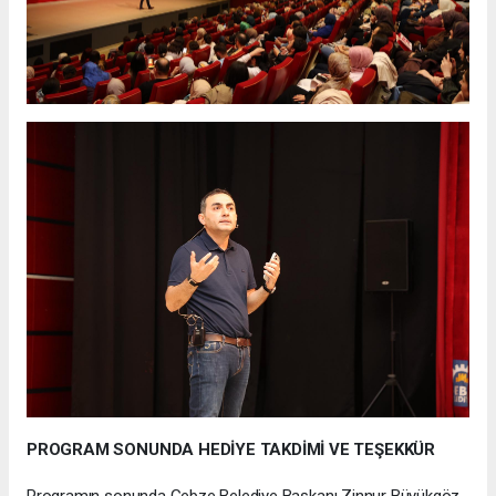
PROGRAM SONUNDA HEDİYE TAKDİMİ VE TEŞEKKÜR
Programın sonunda Gebze Belediye Başkanı Zinnur Büyükgöz,