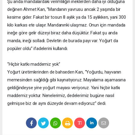
Şu anda mandalardaki verimliliğin ineklerden daha iyi olduğuna
değinen Ahmet Kan, “Mandanın yavrusu ancak 2 yaşında bir
kesime gider. Fakat bir tosun 8 aylık ya da 15 aylıkken, yani 300
kilo karkas ete ulaşır. Mandanınki ulaşmaz. Onun için mandada
ineğe göre gelir düzeyi biraz daha düşüktür. Fakat şu anda
manda, ineği solladı. Devletin de burada payı var. Yoğurt da
popüler oldu” ifadelerini kullandı.
“Hiçbir katkı maddemiz yok”
Yoğurt üretimlerinden de bahseden Kan, “Yoğurdu, hayvanın
memesinden sağıldığı gibi kaynatıyoruz. Mayalama aşamasına
geldiğindeyse yine yoğurt mayası veriyoruz. Yani hiçbir katkı
maddemiz yoktur. Nenelerimiz, dedelerimiz bugüne nasıl
gelmişse biz de aynı düzeyde devam ediyoruz” dedi.