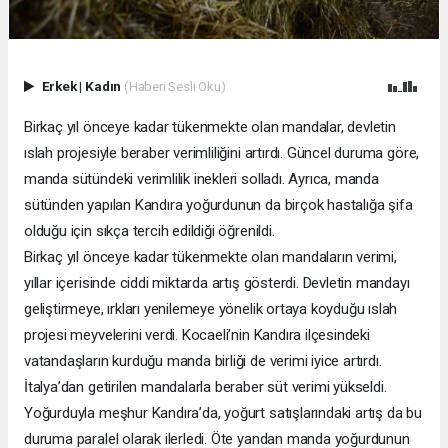
Erkek
|
Kadın
(Haberi Sesli Oku)
Birkaç yıl önceye kadar tükenmekte olan mandalar, devletin
ıslah projesiyle beraber verimliliğini artırdı. Güncel duruma göre,
manda sütündeki verimlilik inekleri solladı. Ayrıca, manda
sütünden yapılan Kandıra yoğurdunun da birçok hastalığa şifa
olduğu için sıkça tercih edildiği öğrenildi.
Birkaç yıl önceye kadar tükenmekte olan mandaların verimi,
yıllar içerisinde ciddi miktarda artış gösterdi. Devletin mandayı
geliştirmeye, ırkları yenilemeye yönelik ortaya koyduğu ıslah
projesi meyvelerini verdi. Kocaeli’nin Kandıra ilçesindeki
vatandaşların kurduğu manda birliği de verimi iyice artırdı.
İtalya’dan getirilen mandalarla beraber süt verimi yükseldi.
Yoğurduyla meşhur Kandıra’da, yoğurt satışlarındaki artış da bu
duruma paralel olarak ilerledi. Öte yandan manda yoğurdunun