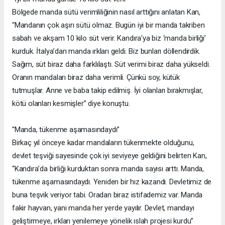
Bölgede manda sütü verimliliğinin nasıl arttığını anlatan Kan,
“Mandanın çok aşırı sütü olmaz. Bugün iyi bir manda takriben
sabah ve akşam 10 kilo süt verir. Kandıra’ya biz ‘manda birliği’
kurduk. İtalya’dan manda ırkları geldi. Biz bunları döllendirdik.
Sağım, süt biraz daha farklılaştı. Süt verimi biraz daha yükseldi.
Oranın mandaları biraz daha verimli. Çünkü soy, kütük
tutmuşlar. Anne ve baba takip edilmiş. İyi olanları bırakmışlar,
kötü olanları kesmişler” diye konuştu.
“Manda, tükenme aşamasındaydı”
Birkaç yıl önceye kadar mandaların tükenmekte olduğunu,
devlet teşviği sayesinde çok iyi seviyeye geldiğini belirten Kan,
“Kandıra’da birliği kurduktan sonra manda sayısı arttı. Manda,
tükenme aşamasındaydı. Yeniden bir hız kazandı. Devletimiz de
buna teşvik veriyor tabi. Oradan biraz istifademiz var. Manda
fakir hayvan, yani manda her yerde yayılır. Devlet, mandayı
geliştirmeye, ırkları yenilemeye yönelik ıslah projesi kurdu”