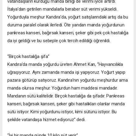
vatandaşların kurduğu manda birliği de verimi iyice artırdı.
İtalya’dan getirilen mandalarla beraber süt verimi yükseldi.
Yoğurduyla meşhur Kandıra’da, yoğurt satışlarındaki artış da bu
duruma paralel olarak ilerledi. Öte yandan manda yoğurdunun
pankreas kanseri, bağırsak kanseri, şeker gibi pek çok hastalığa
da iyi geldiği ve bu sebeple çok tercih edildiği öğrenildi.
“Birçok hastalığa şifa”
Kandıra’da manda yoğurdu üreten Ahmet Kan, “Hayvancılıkla
uğraşıyoruz. Aynı zamanda manda işi yapıyoruz. Yoğurt yapıp
pazara götürüp satıyoruz. Kandıra’nın yoğurdu meşhurdur ama
manda olursa meşhur. Yoğurdun ham maddesi mandadır.
Mandanın sütü kalitelidir. Birçok hastalığa da şifadır. Pankreas
kanseri, bağırsak kanseri, şeker gibi hastalıkları olanlar manda
sütü istiyor. Kimi yoğurdunu istiyor, kimi sütünü istiyor. Bu
şekilde vatandaşa hizmet ediyoruz” dedi.
“İyi bir manda günde 10 kilo süt verir”