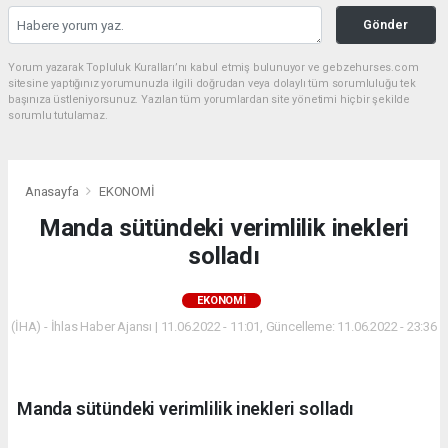
Gönder
Yorum yazarak Topluluk Kuralları’nı kabul etmiş bulunuyor ve gebzehurses.com
sitesine yaptığınız yorumunuzla ilgili doğrudan veya dolaylı tüm sorumluluğu tek
başınıza üstleniyorsunuz. Yazılan tüm yorumlardan site yönetimi hiçbir şekilde
sorumlu tutulamaz.
Anasayfa
EKONOMİ
Manda sütündeki verimlilik inekleri
solladı
EKONOMİ
(İHA) - İhlas Haber Ajansı | 11.06.2022 - 11:01, Güncelleme: 11.06.2022 - 23:36
Manda sütündeki verimlilik inekleri solladı