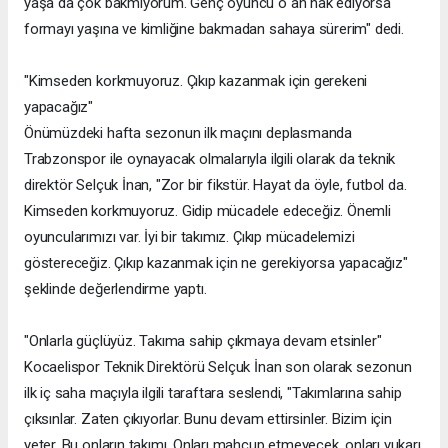
yaşa da çok bakmıyorum. Genç oyuncu o an hak ediyorsa
formayı yaşına ve kimliğine bakmadan sahaya sürerim" dedi.
"Kimseden korkmuyoruz. Çıkıp kazanmak için gerekeni
yapacağız"
Önümüzdeki hafta sezonun ilk maçını deplasmanda
Trabzonspor ile oynayacak olmalarıyla ilgili olarak da teknik
direktör Selçuk İnan, "Zor bir fikstür. Hayat da öyle, futbol da.
Kimseden korkmuyoruz. Gidip mücadele edeceğiz. Önemli
oyuncularımızı var. İyi bir takımız. Çıkıp mücadelemizi
göstereceğiz. Çıkıp kazanmak için ne gerekiyorsa yapacağız"
şeklinde değerlendirme yaptı.
"Onlarla güçlüyüz. Takıma sahip çıkmaya devam etsinler"
Kocaelispor Teknik Direktörü Selçuk İnan son olarak sezonun
ilk iç saha maçıyla ilgili taraftara seslendi, "Takımlarına sahip
çıksınlar. Zaten çıkıyorlar. Bunu devam ettirsinler. Bizim için
yeter. Bu onların takımı. Onları mahcup etmeyecek, onları yukarı