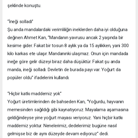
şeklinde konuştu.
“İneği solladı”
Şu anda mandalardaki verimliliğin ineklerden daha iyi olduğuna
değinen Ahmet Kan, “Mandanın yavrusu ancak 2 yaşında bir
kesime gider. Fakat bir tosun 8 aylık ya da 15 aylıkken, yani 300
kilo karkas ete ulaşır. Mandanınki ulaşmaz. Onun için mandada
ineğe göre gelir düzeyi biraz daha düşüktür. Fakat şu anda
manda, ineği solladı. Devletin de burada payı var. Yoğurt da
popüler oldu” ifadelerini kullandı.
“Hiçbir katkı maddemiz yok”
Yoğurt üretimlerinden de bahseden Kan, “Yoğurdu, hayvanın
memesinden sağıldığı gibi kaynatıyoruz. Mayalama aşamasına
geldiğindeyse yine yoğurt mayası veriyoruz. Yani hiçbir katkı
maddemiz yoktur. Nenelerimiz, dedelerimiz bugüne nasıl
gelmişse biz de aynı düzeyde devam ediyoruz” dedi.