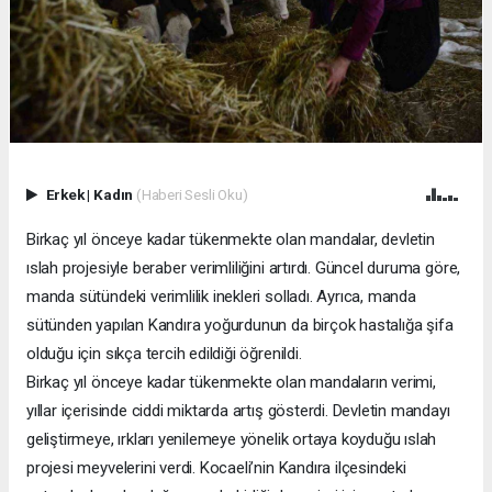
Erkek
|
Kadın
(Haberi Sesli Oku)
Birkaç yıl önceye kadar tükenmekte olan mandalar, devletin
ıslah projesiyle beraber verimliliğini artırdı. Güncel duruma göre,
manda sütündeki verimlilik inekleri solladı. Ayrıca, manda
sütünden yapılan Kandıra yoğurdunun da birçok hastalığa şifa
olduğu için sıkça tercih edildiği öğrenildi.
Birkaç yıl önceye kadar tükenmekte olan mandaların verimi,
yıllar içerisinde ciddi miktarda artış gösterdi. Devletin mandayı
geliştirmeye, ırkları yenilemeye yönelik ortaya koyduğu ıslah
projesi meyvelerini verdi. Kocaeli’nin Kandıra ilçesindeki