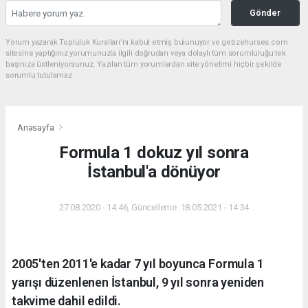
Gönder
Yorum yazarak Topluluk Kuralları’nı kabul etmiş bulunuyor ve gebzehurses.com
sitesine yaptığınız yorumunuzla ilgili doğrudan veya dolaylı tüm sorumluluğu tek
başınıza üstleniyorsunuz. Yazılan tüm yorumlardan site yönetimi hiçbir şekilde
sorumlu tutulamaz.
Anasayfa
Formula 1 dokuz yıl sonra
İstanbul'a dönüyor
27.08.2020 - 14:46, Güncelleme: 18.05.2021 - 14:34
2005'ten 2011'e kadar 7 yıl boyunca Formula 1
yarışı düzenlenen İstanbul, 9 yıl sonra yeniden
takvime dahil edildi.