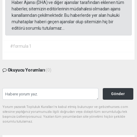
Haber Ajansı (DHA) ve diğer ajanslar tarafından eklenen tüm
haberler, sitemizin editörlerinin müdahalesi olmadan ajans
kanallarından çekilmektedir. Bu haberlerde yer alan hukuki
muhataplar haberi geçen ajanslar olup sitemizin hiç bir
editörü sorumlu tutulamaz...
#formula 1
Okuyucu Yorumları
(0)
Gönder
Yorum yazarak Topluluk Kuralları’nı kabul etmiş bulunuyor ve gebzehurses.com
sitesine yaptığınız yorumunuzla ilgili doğrudan veya dolaylı tüm sorumluluğu tek
başınıza üstleniyorsunuz. Yazılan tüm yorumlardan site yönetimi hiçbir şekilde
sorumlu tutulamaz.