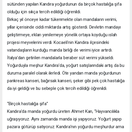
sütünden yapılan Kandıra yoğurdunun da birçok hastalığa şifa
olduğu için sıkça tercih edildiği öğrenildi.
Birkaç yıl önceye kadar tükenmekte olan mandaların verimi,
yıllar içerisinde ciddi miktarda artış gösterdi. Devletin mandayı
geliştirmeye, ırkları yenilemeye yönelik ortaya koyduğu ıslah
projesi meyvelerini verdi. Kocaeli’nin Kandıra ilçesindeki
vatandaşların kurduğu manda birliği de verimi iyice artırdı.
İtalya’dan getirilen mandalarla beraber süt verimi yükseldi.
Yoğurduyla meşhur Kandıra’da, yoğurt satışlarındaki artış da bu
duruma paralel olarak ilerledi. Öte yandan manda yoğurdunun
pankreas kanseri, bağırsak kanseri, şeker gibi pek çok hastalığa
da iyi geldiği ve bu sebeple çok tercih edildiği öğrenildi.
“Birçok hastalığa şifa”
Kandıra’da manda yoğurdu üreten Ahmet Kan, “Hayvancılıkla
uğraşıyoruz. Aynı zamanda manda işi yapıyoruz. Yoğurt yapıp
pazara götürüp satıyoruz. Kandıra’nın yoğurdu meşhurdur ama