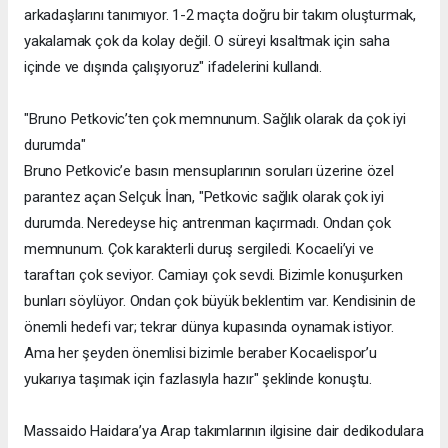
arkadaşlarını tanımıyor. 1-2 maçta doğru bir takım oluşturmak,
yakalamak çok da kolay değil. O süreyi kısaltmak için saha
içinde ve dışında çalışıyoruz" ifadelerini kullandı.
"Bruno Petkovic’ten çok memnunum. Sağlık olarak da çok iyi
durumda"
Bruno Petkovic’e basın mensuplarının soruları üzerine özel
parantez açan Selçuk İnan, "Petkovic sağlık olarak çok iyi
durumda. Neredeyse hiç antrenman kaçırmadı. Ondan çok
memnunum. Çok karakterli duruş sergiledi. Kocaeli’yi ve
taraftarı çok seviyor. Camiayı çok sevdi. Bizimle konuşurken
bunları söylüyor. Ondan çok büyük beklentim var. Kendisinin de
önemli hedefi var; tekrar dünya kupasında oynamak istiyor.
Ama her şeyden önemlisi bizimle beraber Kocaelispor’u
yukarıya taşımak için fazlasıyla hazır" şeklinde konuştu.
Massaido Haidara’ya Arap takımlarının ilgisine dair dedikodulara