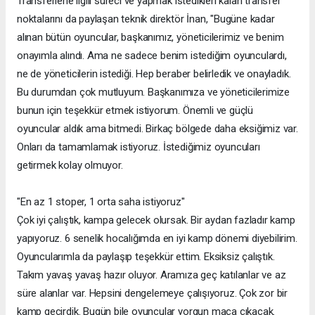
Transferlerle ilgili süreci ve yapmak istedikleri kalan transfer
noktalarını da paylaşan teknik direktör İnan, "Bugüne kadar
alınan bütün oyuncular, başkanımız, yöneticilerimiz ve benim
onayımla alındı. Ama ne sadece benim istediğim oyunculardı,
ne de yöneticilerin istediği. Hep beraber belirledik ve onayladık.
Bu durumdan çok mutluyum. Başkanımıza ve yöneticilerimize
bunun için teşekkür etmek istiyorum. Önemli ve güçlü
oyuncular aldık ama bitmedi. Birkaç bölgede daha eksiğimiz var.
Onları da tamamlamak istiyoruz. İstediğimiz oyuncuları
getirmek kolay olmuyor.
"En az 1 stoper, 1 orta saha istiyoruz"
Çok iyi çalıştık, kampa gelecek olursak. Bir aydan fazladır kamp
yapıyoruz. 6 senelik hocalığımda en iyi kamp dönemi diyebilirim.
Oyuncularımla da paylaşıp teşekkür ettim. Eksiksiz çalıştık.
Takım yavaş yavaş hazır oluyor. Aramıza geç katılanlar ve az
süre alanlar var. Hepsini dengelemeye çalışıyoruz. Çok zor bir
kamp geçirdik. Bugün bile oyuncular yorgun maça çıkacak.