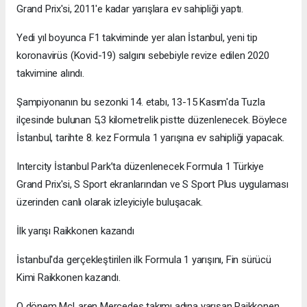
Grand Prix'si, 2011'e kadar yarışlara ev sahipliği yaptı.
Yedi yıl boyunca F1 takviminde yer alan İstanbul, yeni tip
koronavirüs (Kovid-19) salgını sebebiyle revize edilen 2020
takvimine alındı.
Şampiyonanın bu sezonki 14. etabı, 13-15 Kasım'da Tuzla
ilçesinde bulunan 5,3 kilometrelik pistte düzenlenecek. Böylece
İstanbul, tarihte 8. kez Formula 1 yarışına ev sahipliği yapacak.
Intercity İstanbul Park’ta düzenlenecek Formula 1 Türkiye
Grand Prix'si, S Sport ekranlarından ve S Sport Plus uygulaması
üzerinden canlı olarak izleyiciyle buluşacak.
İlk yarışı Raikkonen kazandı
İstanbul'da gerçekleştirilen ilk Formula 1 yarışını, Fin sürücü
Kimi Raikkonen kazandı.
O dönem McLaren Mercedes takımı adına yarışan Raikkonen,