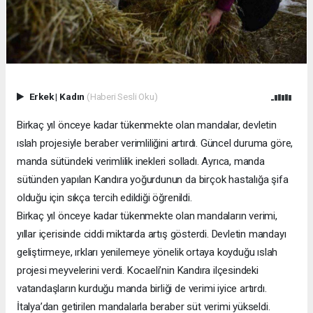
Erkek
|
Kadın
(Haberi Sesli Oku)
Birkaç yıl önceye kadar tükenmekte olan mandalar, devletin
ıslah projesiyle beraber verimliliğini artırdı. Güncel duruma göre,
manda sütündeki verimlilik inekleri solladı. Ayrıca, manda
sütünden yapılan Kandıra yoğurdunun da birçok hastalığa şifa
olduğu için sıkça tercih edildiği öğrenildi.
Birkaç yıl önceye kadar tükenmekte olan mandaların verimi,
yıllar içerisinde ciddi miktarda artış gösterdi. Devletin mandayı
geliştirmeye, ırkları yenilemeye yönelik ortaya koyduğu ıslah
projesi meyvelerini verdi. Kocaeli’nin Kandıra ilçesindeki
vatandaşların kurduğu manda birliği de verimi iyice artırdı.
İtalya’dan getirilen mandalarla beraber süt verimi yükseldi.