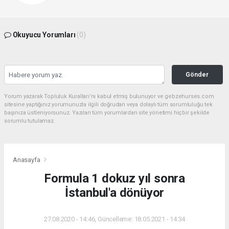
Okuyucu Yorumları
(0)
Gönder
Yorum yazarak Topluluk Kuralları’nı kabul etmiş bulunuyor ve gebzehurses.com
sitesine yaptığınız yorumunuzla ilgili doğrudan veya dolaylı tüm sorumluluğu tek
başınıza üstleniyorsunuz. Yazılan tüm yorumlardan site yönetimi hiçbir şekilde
sorumlu tutulamaz.
Anasayfa
Formula 1 dokuz yıl sonra
İstanbul'a dönüyor
27.08.2020 - 14:46, Güncelleme: 18.05.2021 - 14:34