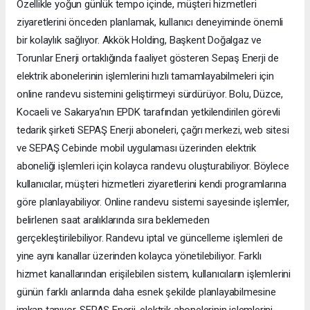
Özellikle yoğun günlük tempo içinde, müşteri hizmetleri
ziyaretlerini önceden planlamak, kullanıcı deneyiminde önemli
bir kolaylık sağlıyor. Akkök Holding, Başkent Doğalgaz ve
Torunlar Enerji ortaklığında faaliyet gösteren Sepaş Enerji de
elektrik abonelerinin işlemlerini hızlı tamamlayabilmeleri için
online randevu sistemini geliştirmeyi sürdürüyor. Bolu, Düzce,
Kocaeli ve Sakarya’nın EPDK tarafından yetkilendirilen görevli
tedarik şirketi SEPAŞ Enerji aboneleri, çağrı merkezi, web sitesi
ve SEPAŞ Cebinde mobil uygulaması üzerinden elektrik
aboneliği işlemleri için kolayca randevu oluşturabiliyor. Böylece
kullanıcılar, müşteri hizmetleri ziyaretlerini kendi programlarına
göre planlayabiliyor. Online randevu sistemi sayesinde işlemler,
belirlenen saat aralıklarında sıra beklemeden
gerçekleştirilebiliyor. Randevu iptal ve güncelleme işlemleri de
yine aynı kanallar üzerinden kolayca yönetilebiliyor. Farklı
hizmet kanallarından erişilebilen sistem, kullanıcıların işlemlerini
günün farklı anlarında daha esnek şekilde planlayabilmesine
imkan tanıyor. SEPAŞ Enerji, elektrik abonelerinin işlemlerini