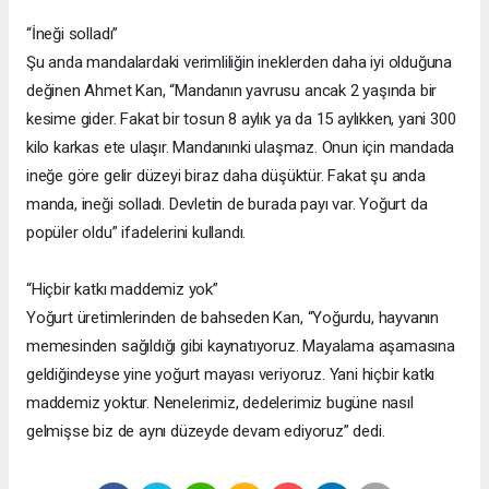
“İneği solladı”
Şu anda mandalardaki verimliliğin ineklerden daha iyi olduğuna
değinen Ahmet Kan, “Mandanın yavrusu ancak 2 yaşında bir
kesime gider. Fakat bir tosun 8 aylık ya da 15 aylıkken, yani 300
kilo karkas ete ulaşır. Mandanınki ulaşmaz. Onun için mandada
ineğe göre gelir düzeyi biraz daha düşüktür. Fakat şu anda
manda, ineği solladı. Devletin de burada payı var. Yoğurt da
popüler oldu” ifadelerini kullandı.
“Hiçbir katkı maddemiz yok”
Yoğurt üretimlerinden de bahseden Kan, “Yoğurdu, hayvanın
memesinden sağıldığı gibi kaynatıyoruz. Mayalama aşamasına
geldiğindeyse yine yoğurt mayası veriyoruz. Yani hiçbir katkı
maddemiz yoktur. Nenelerimiz, dedelerimiz bugüne nasıl
gelmişse biz de aynı düzeyde devam ediyoruz” dedi.