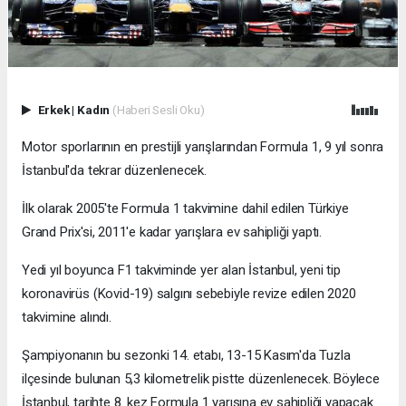
Erkek
|
Kadın
(Haberi Sesli Oku)
Motor sporlarının en prestijli yarışlarından Formula 1, 9 yıl sonra
İstanbul'da tekrar düzenlenecek.
İlk olarak 2005'te Formula 1 takvimine dahil edilen Türkiye
Grand Prix'si, 2011'e kadar yarışlara ev sahipliği yaptı.
Yedi yıl boyunca F1 takviminde yer alan İstanbul, yeni tip
koronavirüs (Kovid-19) salgını sebebiyle revize edilen 2020
takvimine alındı.
Şampiyonanın bu sezonki 14. etabı, 13-15 Kasım'da Tuzla
ilçesinde bulunan 5,3 kilometrelik pistte düzenlenecek. Böylece
İstanbul, tarihte 8. kez Formula 1 yarışına ev sahipliği yapacak.