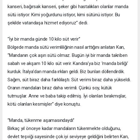
kanseri, bağırsak kanseri, şeker gibi hastalıkları olanlar manda
sütü istiyor. Kimi yoğurdunu istiyor, kimi sütünü istiyor. Bu
şekilde vatandaşa hizmet ediyoruz” dedi.
“İyi bir manda günde 10 kilo süt verir”
Bölgede manda sütü verimliliğinin nasıl arttığını anlatan Kan,
“Mandanın çok aşırı sütü olmaz. Bugün iyi bir manda takriben
sabah ve akşam 10 kilo süt verir. Kandıra’ya biz ‘manda birliği’
kurduk. İtalya’dan manda ırkları geldi. Biz bunları döllendirdik.
Sağım, süt biraz daha farklılaştı. Süt verimi biraz daha yükseldi.
Oranın mandaları biraz daha verimli. Çünkü soy, kütük
tutmuşlar. Anne ve baba takip edilmiş. İyi olanları bırakmışlar,
kötü olanları kesmişler” diye konuştu.
“Manda, tükenme aşamasındaydı”
Birkaç yıl önceye kadar mandaların tükenmekte olduğunu,
devlet teşviği sayesinde çok iyi seviyeye geldiğini belirten Kan,