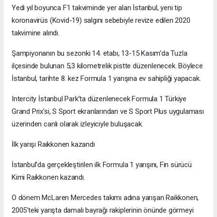
Yedi yıl boyunca F1 takviminde yer alan İstanbul, yeni tip
koronavirüs (Kovid-19) salgını sebebiyle revize edilen 2020
takvimine alındı.
Şampiyonanın bu sezonki 14. etabı, 13-15 Kasım'da Tuzla
ilçesinde bulunan 5,3 kilometrelik pistte düzenlenecek. Böylece
İstanbul, tarihte 8. kez Formula 1 yarışına ev sahipliği yapacak.
Intercity İstanbul Park’ta düzenlenecek Formula 1 Türkiye
Grand Prix'si, S Sport ekranlarından ve S Sport Plus uygulaması
üzerinden canlı olarak izleyiciyle buluşacak.
İlk yarışı Raikkonen kazandı
İstanbul'da gerçekleştirilen ilk Formula 1 yarışını, Fin sürücü
Kimi Raikkonen kazandı.
O dönem McLaren Mercedes takımı adına yarışan Raikkonen,
2005'teki yarışta damalı bayrağı rakiplerinin önünde görmeyi