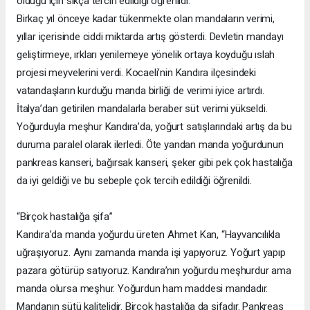
olduğu için sıkça tercih edildiği öğrenildi.
Birkaç yıl önceye kadar tükenmekte olan mandaların verimi,
yıllar içerisinde ciddi miktarda artış gösterdi. Devletin mandayı
geliştirmeye, ırkları yenilemeye yönelik ortaya koyduğu ıslah
projesi meyvelerini verdi. Kocaeli’nin Kandıra ilçesindeki
vatandaşların kurduğu manda birliği de verimi iyice artırdı.
İtalya’dan getirilen mandalarla beraber süt verimi yükseldi.
Yoğurduyla meşhur Kandıra’da, yoğurt satışlarındaki artış da bu
duruma paralel olarak ilerledi. Öte yandan manda yoğurdunun
pankreas kanseri, bağırsak kanseri, şeker gibi pek çok hastalığa
da iyi geldiği ve bu sebeple çok tercih edildiği öğrenildi.
“Birçok hastalığa şifa”
Kandıra’da manda yoğurdu üreten Ahmet Kan, “Hayvancılıkla
uğraşıyoruz. Aynı zamanda manda işi yapıyoruz. Yoğurt yapıp
pazara götürüp satıyoruz. Kandıra’nın yoğurdu meşhurdur ama
manda olursa meşhur. Yoğurdun ham maddesi mandadır.
Mandanın sütü kalitelidir. Birçok hastalığa da şifadır. Pankreas