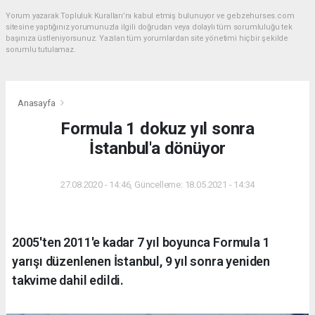
Yorum yazarak Topluluk Kuralları’nı kabul etmiş bulunuyor ve gebzehurses.com
sitesine yaptığınız yorumunuzla ilgili doğrudan veya dolaylı tüm sorumluluğu tek
başınıza üstleniyorsunuz. Yazılan tüm yorumlardan site yönetimi hiçbir şekilde
sorumlu tutulamaz.
Anasayfa
Formula 1 dokuz yıl sonra
İstanbul'a dönüyor
27.08.2020 - 14:46, Güncelleme: 18.05.2021 - 14:34
2005'ten 2011'e kadar 7 yıl boyunca Formula 1
yarışı düzenlenen İstanbul, 9 yıl sonra yeniden
takvime dahil edildi.