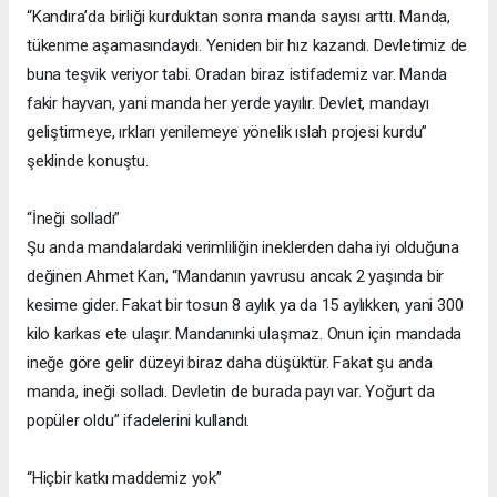
“Kandıra’da birliği kurduktan sonra manda sayısı arttı. Manda,
tükenme aşamasındaydı. Yeniden bir hız kazandı. Devletimiz de
buna teşvik veriyor tabi. Oradan biraz istifademiz var. Manda
fakir hayvan, yani manda her yerde yayılır. Devlet, mandayı
geliştirmeye, ırkları yenilemeye yönelik ıslah projesi kurdu”
şeklinde konuştu.
“İneği solladı”
Şu anda mandalardaki verimliliğin ineklerden daha iyi olduğuna
değinen Ahmet Kan, “Mandanın yavrusu ancak 2 yaşında bir
kesime gider. Fakat bir tosun 8 aylık ya da 15 aylıkken, yani 300
kilo karkas ete ulaşır. Mandanınki ulaşmaz. Onun için mandada
ineğe göre gelir düzeyi biraz daha düşüktür. Fakat şu anda
manda, ineği solladı. Devletin de burada payı var. Yoğurt da
popüler oldu” ifadelerini kullandı.
“Hiçbir katkı maddemiz yok”