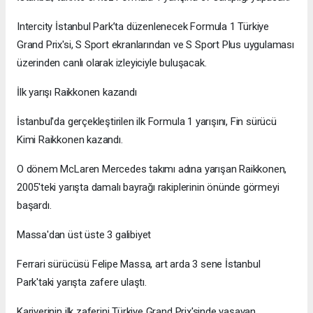
Intercity İstanbul Park’ta düzenlenecek Formula 1 Türkiye
Grand Prix'si, S Sport ekranlarından ve S Sport Plus uygulaması
üzerinden canlı olarak izleyiciyle buluşacak.
İlk yarışı Raikkonen kazandı
İstanbul'da gerçekleştirilen ilk Formula 1 yarışını, Fin sürücü
Kimi Raikkonen kazandı.
O dönem McLaren Mercedes takımı adına yarışan Raikkonen,
2005'teki yarışta damalı bayrağı rakiplerinin önünde görmeyi
başardı.
Massa'dan üst üste 3 galibiyet
Ferrari sürücüsü Felipe Massa, art arda 3 sene İstanbul
Park'taki yarışta zafere ulaştı.
Kariyerinin ilk zaferini Türkiye Grand Prix'sinde yaşayan