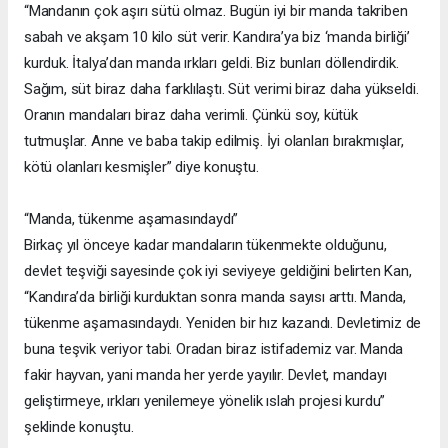
“Mandanın çok aşırı sütü olmaz. Bugün iyi bir manda takriben
sabah ve akşam 10 kilo süt verir. Kandıra’ya biz ‘manda birliği’
kurduk. İtalya’dan manda ırkları geldi. Biz bunları döllendirdik.
Sağım, süt biraz daha farklılaştı. Süt verimi biraz daha yükseldi.
Oranın mandaları biraz daha verimli. Çünkü soy, kütük
tutmuşlar. Anne ve baba takip edilmiş. İyi olanları bırakmışlar,
kötü olanları kesmişler” diye konuştu.
“Manda, tükenme aşamasındaydı”
Birkaç yıl önceye kadar mandaların tükenmekte olduğunu,
devlet teşviği sayesinde çok iyi seviyeye geldiğini belirten Kan,
“Kandıra’da birliği kurduktan sonra manda sayısı arttı. Manda,
tükenme aşamasındaydı. Yeniden bir hız kazandı. Devletimiz de
buna teşvik veriyor tabi. Oradan biraz istifademiz var. Manda
fakir hayvan, yani manda her yerde yayılır. Devlet, mandayı
geliştirmeye, ırkları yenilemeye yönelik ıslah projesi kurdu”
şeklinde konuştu.