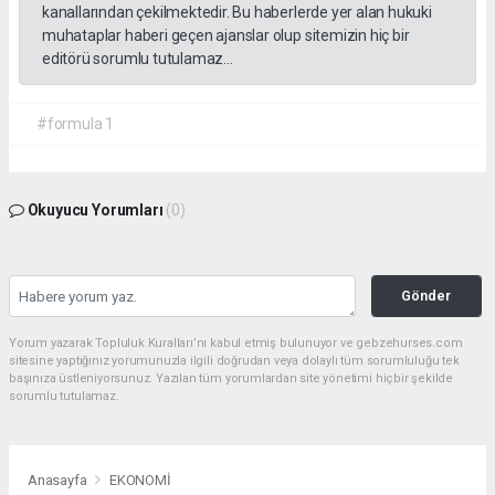
kanallarından çekilmektedir. Bu haberlerde yer alan hukuki
muhataplar haberi geçen ajanslar olup sitemizin hiç bir
editörü sorumlu tutulamaz...
#formula 1
Okuyucu Yorumları
(0)
Gönder
Yorum yazarak Topluluk Kuralları’nı kabul etmiş bulunuyor ve gebzehurses.com
sitesine yaptığınız yorumunuzla ilgili doğrudan veya dolaylı tüm sorumluluğu tek
başınıza üstleniyorsunuz. Yazılan tüm yorumlardan site yönetimi hiçbir şekilde
sorumlu tutulamaz.
Anasayfa
EKONOMİ