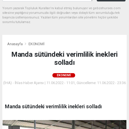
Yorum yazarak Topluluk Kuralları’nı kabul etmiş bulunuyor ve gebzehurses.com
sitesine yaptığınız yorumunuzla ilgili doğrudan veya dolaylı tüm sorumluluğu tek
başınıza üstleniyorsunuz. Yazılan tüm yorumlardan site yönetimi hiçbir şekilde
sorumlu tutulamaz.
Anasayfa
EKONOMİ
Manda sütündeki verimlilik inekleri
solladı
EKONOMİ
(İHA) - İhlas Haber Ajansı | 11.06.2022 - 11:01, Güncelleme: 11.06.2022 - 23:36
Manda sütündeki verimlilik inekleri solladı