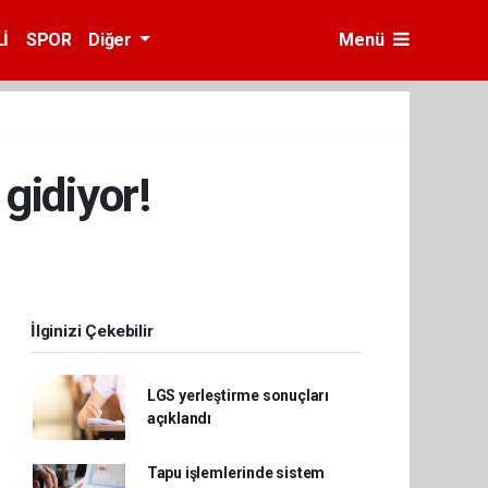
İ
SPOR
Diğer
Menü
gidiyor!
İlginizi Çekebilir
LGS yerleştirme sonuçları
açıklandı
Tapu işlemlerinde sistem