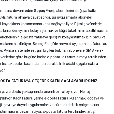
kanallar üzerinden
bilgilendirme
çalışmalarını sürdürüyor.
amasına devam eden
Sepaş
Enerji, abonelerini, doğaya katkı
uyla
fatura
almaya davet ediyor. Bu uygulamayla aboneler,
al kaynakların korunmasına katkı sağlayabiliyor. Dijital çözümlerle
llanıcı deneyimini kolaylaştırmak ve kâğıt tüketiminin azaltılmasına
, abonelerinin e-posta faturaya geçişini kolaylaştırmak için
SMS
ve
şmalarını sürdürüyor.
Sepaş
Enerji’de mevcut uygulamada faturalar,
or. Ayrıca sistemde iletişim bilgileri bulunan abonelere
SMS
ve e-
et verilerine göre bugüne kadar e-posta ile
fatura
almayı tercih eden
tış, tüketiciler tarafından sürdürülebilirlik odaklı uygulamalara
yor.
POSTA FATURAYA GEÇEREK KATKI SAĞLAYABİLİRSİNİZ’
in çevre dostu yaklaşımında önemli bir rol oynuyor. Her ay
tiriliyor. Kâğıt
fatura
yerine e-posta
fatura
kullanmak, doğaya ve
ji, çevreye duyarlı uygulamaları ve sürdürülebilirlik çalışmalarını
laştırılmasına devam ediyor. E-posta
fatura
tercihindeki artış,