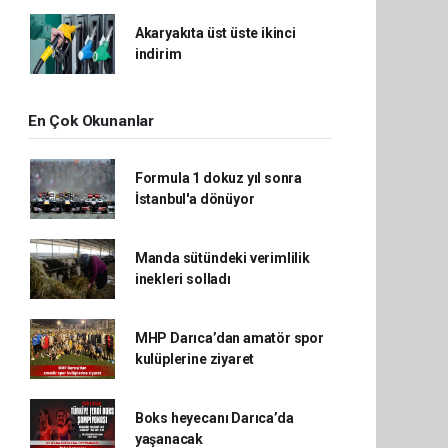
Akaryakıta üst üste ikinci
indirim
En Çok Okunanlar
Formula 1 dokuz yıl sonra
İstanbul'a dönüyor
Manda sütündeki verimlilik
inekleri solladı
MHP Darıca’dan amatör spor
kulüplerine ziyaret
Boks heyecanı Darıca’da
yaşanacak