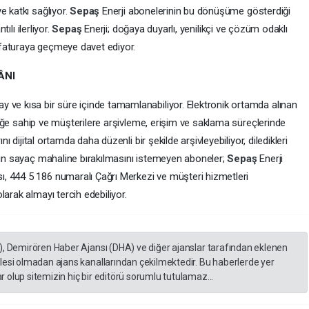
e katkı sağlıyor.
Sepaş
Enerji abonelerinin bu dönüşüme gösterdiği
ılı ilerliyor.
Sepaş
Enerji; doğaya duyarlı, yenilikçi ve çözüm odaklı
faturaya geçmeye davet ediyor.
ÂNI
 ve kısa bir süre içinde tamamlanabiliyor. Elektronik ortamda alınan
liliğe sahip ve müşterilere arşivleme, erişim ve saklama süreçlerinde
nı dijital ortamda daha düzenli bir şekilde arşivleyebiliyor, diledikleri
ının sayaç mahaline bırakılmasını istemeyen aboneler;
Sepaş
Enerji
, 444 5 186 numaralı Çağrı Merkezi ve müşteri hizmetleri
olarak almayı tercih edebiliyor.
), Demirören Haber Ajansı (DHA) ve diğer ajanslar tarafından eklenen
lesi olmadan ajans kanallarından çekilmektedir. Bu haberlerde yer
 olup sitemizin hiç bir editörü sorumlu tutulamaz...