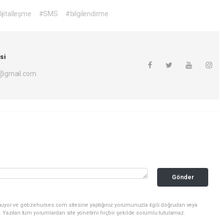
ijitalleşme
#SMS
#bilgilendirme
si
i@gmail.com
Gönder
nuyor ve gebzehurses.com sitesine yaptığınız yorumunuzla ilgili doğrudan veya
. Yazılan tüm yorumlardan site yönetimi hiçbir şekilde sorumlu tutulamaz.