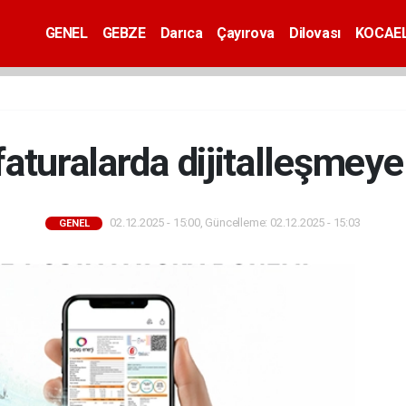
GENEL
GEBZE
Darıca
Çayırova
Dilovası
KOCAEL
faturalarda dijitalleşmeye 
02.12.2025 - 15:00, Güncelleme: 02.12.2025 - 15:03
GENEL