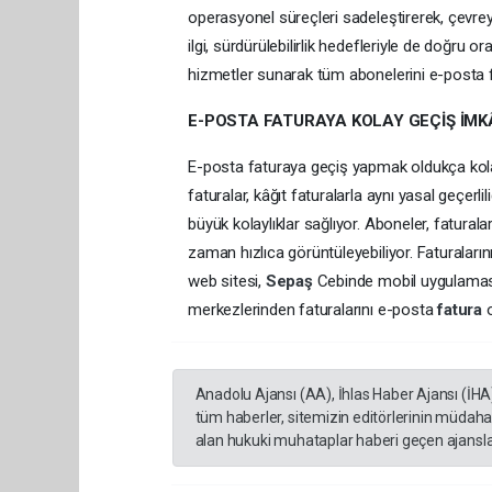
operasyonel süreçleri sadeleştirerek, çevrey
ilgi, sürdürülebilirlik hedefleriyle de doğru orant
hizmetler sunarak tüm abonelerini e-posta 
E-POSTA FATURAYA KOLAY GEÇİŞ İMK
E-posta faturaya geçiş yapmak oldukça kolay
faturalar, kâğıt faturalarla aynı yasal geçer
büyük kolaylıklar sağlıyor. Aboneler, faturaları
zaman hızlıca görüntüleyebiliyor. Faturalar
web sitesi,
Sepaş
Cebinde mobil uygulaması
merkezlerinden faturalarını e-posta
fatura
Anadolu Ajansı (AA), İhlas Haber Ajansı (İHA
tüm haberler, sitemizin editörlerinin müdaha
alan hukuki muhataplar haberi geçen ajanslar