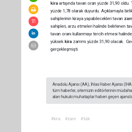
kira
artışında tavan oran yüzde 31,90 oldu. 
yüzde 1,78 olarak duyurdu. Açıklamayla birli
sahiplerinin kiraya yapabilecekleri tavan
za
sahipleri, arzu etmeleri halinde belirlenen ta
tavan oranı kullanmayı tercih etmesi halind
yüksek
kira
zammı yüzde 31,90 olacak. Geç
gerçekleşmişti.
Anadolu Ajansı (AA), İhlas Haber Ajansı (İHA
tüm haberler, sitemizin editörlerinin müdaha
alan hukuki muhataplar haberi geçen ajanslar
#kira
#zam
#tüik