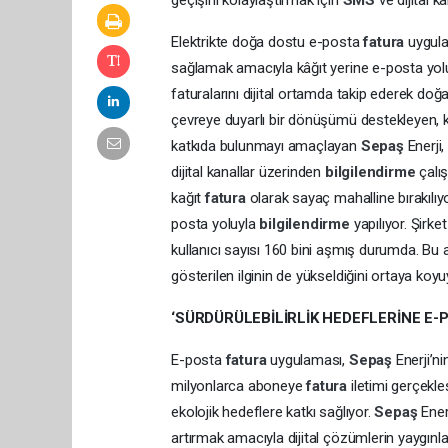
geçişini kolaylaştırmak için
SMS
ve dijital 
Elektrikte doğa dostu e-posta
fatura
uygul
sağlamak amacıyla kâğıt yerine e-posta yol
faturalarını dijital ortamda takip ederek doğ
çevreye duyarlı bir dönüşümü destekleyen, ku
katkıda bulunmayı amaçlayan
Sepaş
Enerji
dijital kanallar üzerinden
bilgilendirme
çalı
kağıt
fatura
olarak sayaç mahalline bırakılıy
posta yoluyla
bilgilendirme
yapılıyor. Şirk
kullanıcı sayısı 160 bini aşmış durumda. Bu ar
gösterilen ilginin de yükseldiğini ortaya koyu
‘SÜRDÜRÜLEBİLİRLİK HEDEFLERİNE E-
E-posta
fatura
uygulaması,
Sepaş
Enerji’n
milyonlarca aboneye
fatura
iletimi gerçekleş
ekolojik hedeflere katkı sağlıyor.
Sepaş
Ener
artırmak amacıyla dijital çözümlerin yaygın