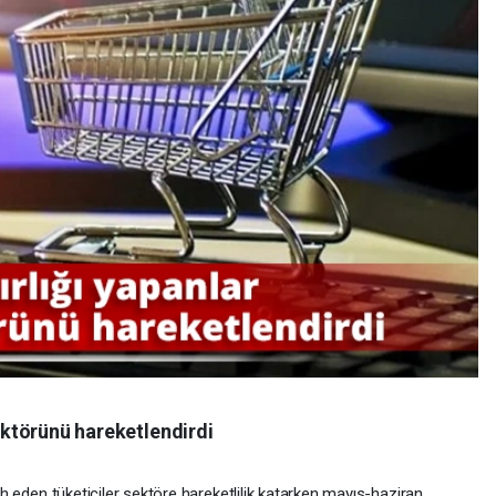
sektörünü hareketlendirdi
cih eden tüketiciler sektöre hareketlilik katarken mayıs-haziran