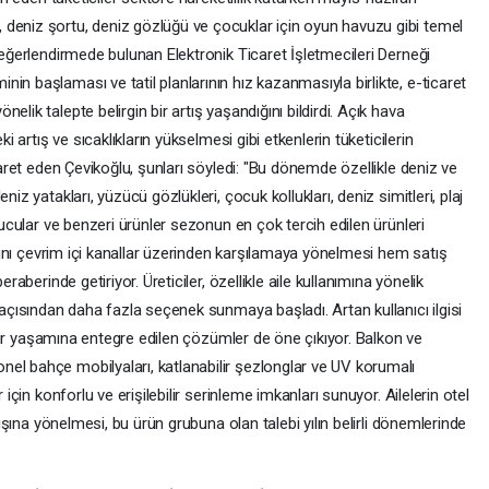
deniz şortu, deniz gözlüğü ve çocuklar için oyun havuzu gibi temel
 değerlendirmede bulunan Elektronik Ticaret İşletmecileri Derneği
in başlaması ve tatil planlarının hız kazanmasıyla birlikte, e-ticaret
lik talepte belirgin bir artış yaşandığını bildirdi. Açık hava
ki artış ve sıcaklıkların yükselmesi gibi etkenlerin tüketicilerin
işaret eden Çevikoğlu, şunları söyledi: "Bu dönemde özellikle deniz ve
niz yatakları, yüzücü gözlükleri, çocuk kollukları, deniz simitleri, plaj
utucular ve benzeri ürünler sezonun en çok tercih edilen ürünleri
larını çevrim içi kanallar üzerinden karşılamaya yönelmesi hem satış
eraberinde getiriyor. Üreticiler, özellikle aile kullanımına yönelik
 açısından daha fazla seçenek sunmaya başladı. Artan kullanıcı ilgisi
 şehir yaşamına entegre edilen çözümler de öne çıkıyor. Balkon ve
el bahçe mobilyaları, katlanabilir şezlonglar ve UV korumalı
 için konforlu ve erişilebilir serinleme imkanları sunuyor. Ailelerin otel
ayışına yönelmesi, bu ürün grubuna olan talebi yılın belirli dönemlerinde