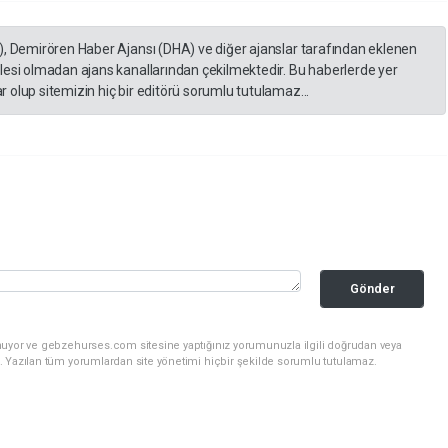
), Demirören Haber Ajansı (DHA) ve diğer ajanslar tarafından eklenen
lesi olmadan ajans kanallarından çekilmektedir. Bu haberlerde yer
 olup sitemizin hiç bir editörü sorumlu tutulamaz...
Gönder
nuyor ve gebzehurses.com sitesine yaptığınız yorumunuzla ilgili doğrudan veya
. Yazılan tüm yorumlardan site yönetimi hiçbir şekilde sorumlu tutulamaz.