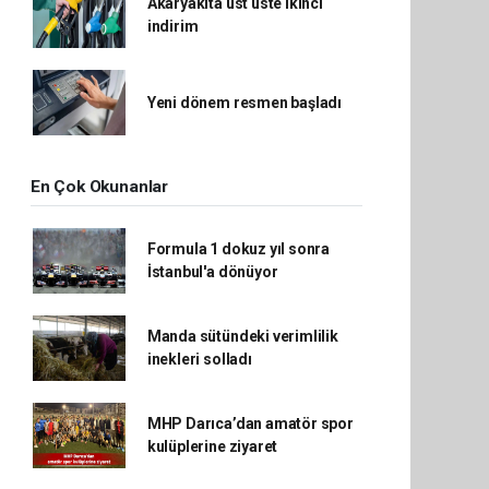
Akaryakıta üst üste ikinci
indirim
Yeni dönem resmen başladı
En Çok Okunanlar
Formula 1 dokuz yıl sonra
İstanbul'a dönüyor
Manda sütündeki verimlilik
inekleri solladı
MHP Darıca’dan amatör spor
kulüplerine ziyaret