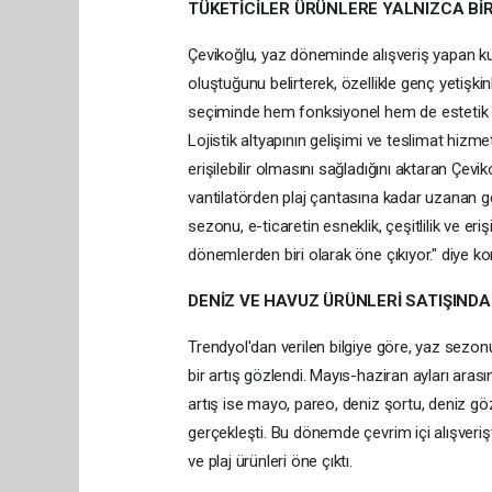
TÜKETİCİLER ÜRÜNLERE YALNIZCA Bİ
Çevikoğlu, yaz döneminde alışveriş yapan kulla
oluştuğunu belirterek, özellikle genç yetişkin
seçiminde hem fonksiyonel hem de estetik unsu
Lojistik altyapının gelişimi ve teslimat hizme
erişilebilir olmasını sağladığını aktaran Çev
vantilatörden plaj çantasına kadar uzanan ge
sezonu, e-ticaretin esneklik, çeşitlilik ve eriş
dönemlerden biri olarak öne çıkıyor." diye k
DENİZ VE HAVUZ ÜRÜNLERİ SATIŞINDA
Trendyol'dan verilen bilgiye göre, yaz sezonu
bir artış gözlendi. Mayıs-haziran ayları arası
artış ise mayo, pareo, deniz şortu, deniz gö
gerçekleşti. Bu dönemde çevrim içi alışverişte
ve plaj ürünleri öne çıktı.