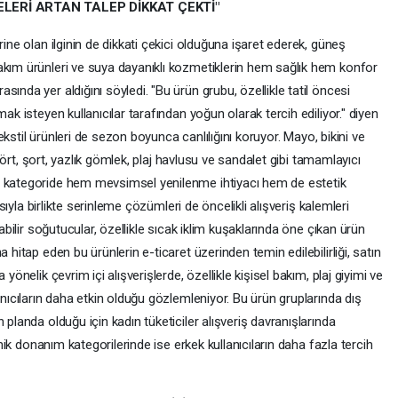
ELERİ ARTAN TALEP DİKKAT ÇEKTİ"
rine olan ilginin de dikkati çekici olduğuna işaret ederek, güneş
akım ürünleri ve suya dayanıklı kozmetiklerin hem sağlık hem konfor
ında yer aldığını söyledi. "Bu ürün grubu, özellikle tatil öncesi
ak isteyen kullanıcılar tarafından yoğun olarak tercih ediliyor." diyen
 tekstil ürünleri de sezon boyunca canlılığını koruyor. Mayo, bikini ve
tişört, şort, yazlık gömlek, plaj havlusu ve sandalet gibi tamamlayıcı
u kategoride hem mevsimsel yenilenme ihtiyacı hem de estetik
masıyla birlikte serinleme çözümleri de öncelikli alışveriş kalemleri
nabilir soğutucular, özellikle sıcak iklim kuşaklarında öne çıkan ürün
 hitap eden bu ürünlerin e-ticaret üzerinden temin edilebilirliği, satın
yönelik çevrim içi alışverişlerde, özellikle kişisel bakım, plaj giyimi ve
anıcıların daha etkin olduğu gözlemleniyor. Bu ürün gruplarında dış
 planda olduğu için kadın tüketiciler alışveriş davranışlarında
eknik donanım kategorilerinde ise erkek kullanıcıların daha fazla tercih