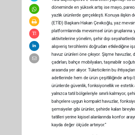
döneminde en yüksek artış ise mayo, pareo, 
yazlık ürünlerde gerçekleşti. Konuya ilişkin
(ETİD) Başkanı Hakan Çevikoğlu, yaz mevsimin
platformlarında mevsimsel ürün gruplarına yöne
aktivitelerine yönelim, şehir dışı seyahatlerde
alışveriş tercihlerini doğrudan etkilediğine 
havuz ürünleri öne çıkıyor. Şişme havuzlar, de
çadırları, bahçe mobilyaları, taşınabilir soğ
arasında yer alıyor. Tüketicilerin bu ihtiyaç
adetlerinde hem de ürün çeşitliliğinde artışı b
ürünlerde güvenlik, fonksiyonellik ve estetik
yalnızca tatil bölgeleriyle sınırlı kalmıyor,
bahçelere uygun kompakt havuzlar, fonksiyon
şemsiyeler gibi ürünler, şehirde kalan bireyler
tatilleri yerine kişisel alanlarında konfor ar
kayda değer ölçüde artırıyor."