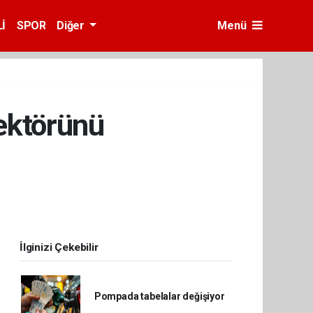
İ
SPOR
Diğer
Menü
sektörünü
İlginizi Çekebilir
Pompada tabelalar değişiyor