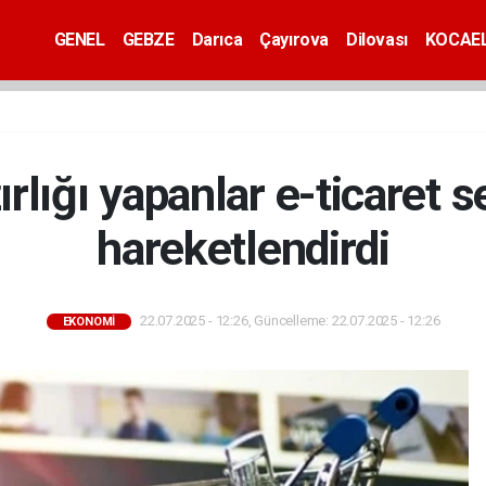
GENEL
GEBZE
Darıca
Çayırova
Dilovası
KOCAEL
zırlığı yapanlar e-ticaret 
hareketlendirdi
22.07.2025 - 12:26, Güncelleme: 22.07.2025 - 12:26
EKONOMİ