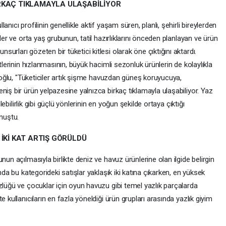
RKAÇ TIKLAMAYLA ULAŞABİLİYOR
nıcı profilinin genellikle aktif yaşam süren, planlı, şehirli bireylerden
ler ve orta yaş grubunun, tatil hazırlıklarını önceden planlayan ve ürün
rları gözeten bir tüketici kitlesi olarak öne çıktığını aktardı.
tlerinin hızlanmasının, büyük hacimli sezonluk ürünlerin de kolaylıkla
ikoğlu, "Tüketiciler artık şişme havuzdan güneş koruyucuya,
niş bir ürün yelpazesine yalnızca birkaç tıklamayla ulaşabiliyor. Yaz
ilebilirlik gibi güçlü yönlerinin en yoğun şekilde ortaya çıktığı
onuştu.
 İKİ KAT ARTIŞ GÖRÜLDÜ
nun açılmasıyla birlikte deniz ve havuz ürünlerine olan ilgide belirgin
nda bu kategorideki satışlar yaklaşık iki katına çıkarken, en yüksek
zlüğü ve çocuklar için oyun havuzu gibi temel yazlık parçalarda
 kullanıcıların en fazla yöneldiği ürün grupları arasında yazlık giyim