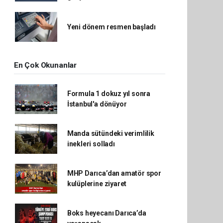
Yeni dönem resmen başladı
En Çok Okunanlar
Formula 1 dokuz yıl sonra
İstanbul'a dönüyor
Manda sütündeki verimlilik
inekleri solladı
MHP Darıca’dan amatör spor
kulüplerine ziyaret
Boks heyecanı Darıca’da