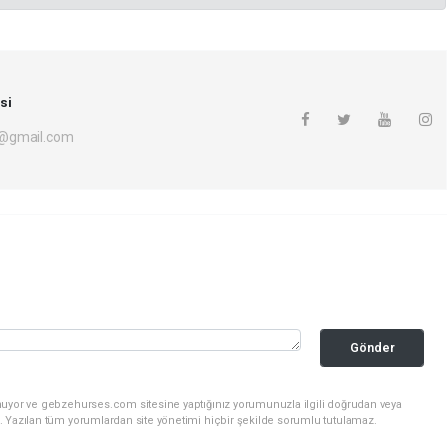
si
i@gmail.com
Gönder
nuyor ve gebzehurses.com sitesine yaptığınız yorumunuzla ilgili doğrudan veya
. Yazılan tüm yorumlardan site yönetimi hiçbir şekilde sorumlu tutulamaz.