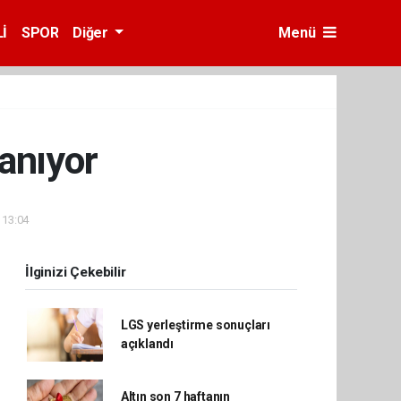
İ
SPOR
Diğer
Menü
anıyor
 13:04
İlginizi Çekebilir
LGS yerleştirme sonuçları
açıklandı
Altın son 7 haftanın