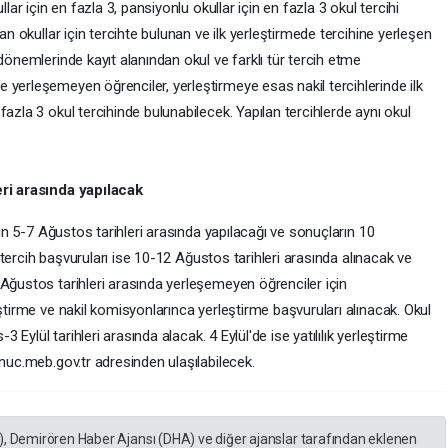
lar için en fazla 3, pansiyonlu okullar için en fazla 3 okul tercihi
an okullar için tercihte bulunan ve ilk yerleştirmede tercihine yerleşen
dönemlerinde kayıt alanından okul ve farklı tür tercih etme
 yerleşemeyen öğrenciler, yerleştirmeye esas nakil tercihlerinde ilk
azla 3 okul tercihinde bulunabilecek. Yapılan tercihlerde aynı okul
eri arasında yapılacak
erin 5-7 Ağustos tarihleri arasında yapılacağı ve sonuçların 10
il tercih başvuruları ise 10-12 Ağustos tarihleri arasında alınacak ve
 Ağustos tarihleri arasında yerleşemeyen öğrenciler için
eştirme ve nakil komisyonlarınca yerleştirme başvuruları alınacak. Okul
3 Eylül tarihleri arasında alacak. 4 Eylül'de ise yatılılık yerleştirme
onuc.meb.gov.tr adresinden ulaşılabilecek.
), Demirören Haber Ajansı (DHA) ve diğer ajanslar tarafından eklenen