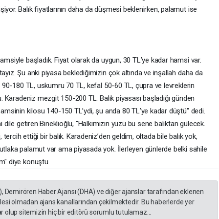
iyor. Balık fiyatlarının daha da düşmesi beklenirken, palamut ise
hamsiyle başladık. Fiyat olarak da uygun, 30 TL’ye kadar hamsi var.
tayız. Şu anki piyasa beklediğimizin çok altında ve inşallah daha da
it 90-180 TL, uskumru 70 TL, kefal 50-60 TL, çupra ve levreklerin
ldu. Karadeniz mezgit 150-200 TL. Balık piyasası başladığı günden
 hamsinin kilosu 140-150 TL’ydi, şu anda 80 TL’ye kadar düştü" dedi.
i dile getiren Bineklioğlu, "Halkımızın yüzü bu sene balıktan gülecek.
ercih ettiği bir balık. Karadeniz’den geldim, oltada bile balık yok,
utlaka palamut var ama piyasada yok. İlerleyen günlerde belki sahile
um" diye konuştu.
), Demirören Haber Ajansı (DHA) ve diğer ajanslar tarafından eklenen
lesi olmadan ajans kanallarından çekilmektedir. Bu haberlerde yer
 olup sitemizin hiç bir editörü sorumlu tutulamaz...