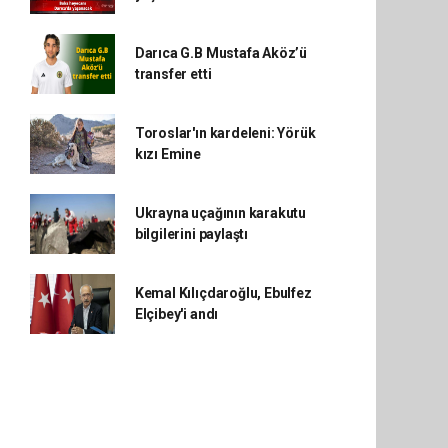
Darıca G.B Mustafa Aköz’ü
transfer etti
Toroslar'ın kardeleni: Yörük
kızı Emine
Ukrayna uçağının karakutu
bilgilerini paylaştı
Kemal Kılıçdaroğlu, Ebulfez
Elçibey'i andı