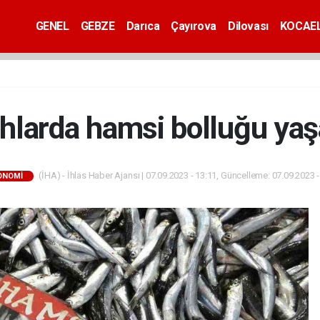
GENEL
GEBZE
Darıca
Çayırova
Dilovası
KOCAEL
hlarda hamsi bolluğu yaş
(İHA) - İhlas Haber Ajansı | 07.09.2023 - 13:11, Güncelleme: 07.09.2023 -
ONOMİ