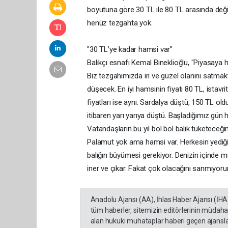
boyutuna göre 30 TL ile 80 TL arasında değiş
henüz tezgahta yok.
"30 TL’ye kadar hamsi var"
Balıkçı esnafı Kemal Bineklioğlu, "Piyasaya 
Biz tezgahımızda iri ve güzel olanını satmak
düşecek. En iyi hamsinin fiyatı 80 TL, istavr
fiyatları ise aynı. Sardalya düştü, 150 TL o
itibaren yarı yarıya düştü. Başladığımız gün
Vatandaşların bu yıl bol bol balık tüketeceğin
Palamut yok ama hamsi var. Herkesin yediği, t
balığın büyümesi gerekiyor. Denizin içinde m
iner ve çıkar. Fakat çok olacağını sanmıyor
Anadolu Ajansı (AA), İhlas Haber Ajansı (İHA
tüm haberler, sitemizin editörlerinin müdaha
alan hukuki muhataplar haberi geçen ajanslar