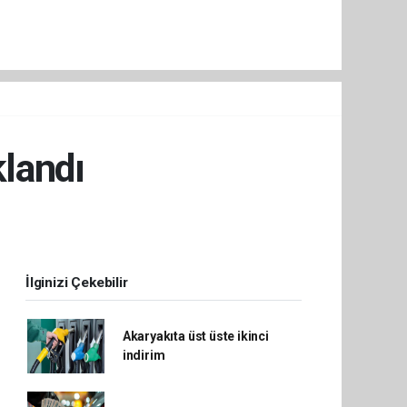
klandı
İlginizi Çekebilir
Akaryakıta üst üste ikinci
indirim