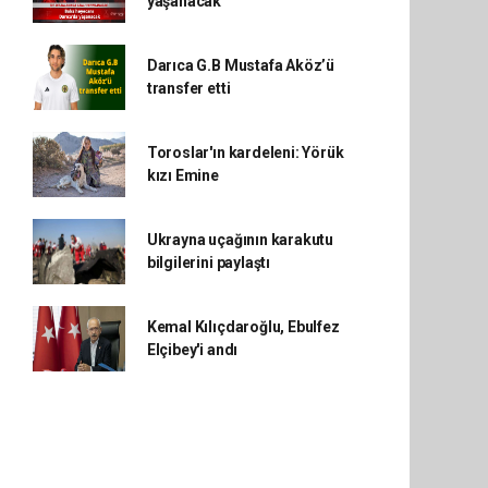
yaşanacak
Darıca G.B Mustafa Aköz’ü
transfer etti
Toroslar'ın kardeleni: Yörük
kızı Emine
Ukrayna uçağının karakutu
bilgilerini paylaştı
Kemal Kılıçdaroğlu, Ebulfez
Elçibey'i andı