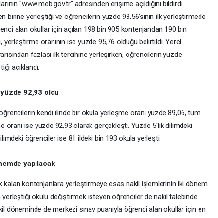
arının "www.meb.gov.tr" adresinden erişime açıldığını bildirdi.
n birine yerleştiği ve öğrencilerin yüzde 93,56'sının ilk yerleştirmede
öğrenci alan okullar için açılan 198 bin 905 kontenjandan 190 bin
, yerleştirme oranının ise yüzde 95,76 olduğu belirtildi. Yerel
arısından fazlası ilk tercihine yerleşirken, öğrencilerin yüzde
tiği açıklandı.
ı yüzde 92,93 oldu
öğrencilerin kendi ilinde bir okula yerleşme oranı yüzde 89,06, tüm
me oranı ise yüzde 92,93 olarak gerçekleşti. Yüzde 5'lik dilimdeki
ilimdeki öğrenciler ise 81 ildeki bin 193 okula yerleşti.
dönemde yapılacak
 kalan kontenjanlara yerleştirmeye esas nakil işlemlerinin iki dönem
 yerleştiği okulu değiştirmek isteyen öğrenciler de nakil talebinde
kil döneminde de merkezi sınav puanıyla öğrenci alan okullar için en