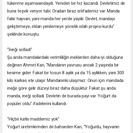
tükenme aşamasındaydı. Yeniden bir hız kazandı. Devletimiz de
buna teşvik veriyor tabi. Oradan biraz istifademiz var. Manda
fakir hayvan, yani manda her yerde yayılır. Devlet, mandayı
geliştirmeye, ırkları yenilemeye yönelik ıslah projesi kurdu”
şeklinde konuştu.
“İneği solladı”
Şu anda mandalardaki verimliliğin ineklerden daha iyi olduğuna
değinen Ahmet Kan, “Mandanın yavrusu ancak 2 yaşında bir
kesime gider. Fakat bir tosun 8 aylık ya da 15 aylıkken, yani 300
kilo karkas ete ulaşır. Mandanınki ulaşmaz. Onun için mandada
ineğe göre gelir düzeyi biraz daha düşüktür. Fakat şu anda
manda, ineği solladı. Devletin de burada payı var. Yoğurt da
popüler oldu” ifadelerini kullandı.
“Hiçbir katkı maddemiz yok”
Yoğurt üretimlerinden de bahseden Kan, “Yoğurdu, hayvanın