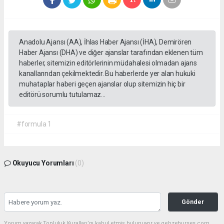
Anadolu Ajansı (AA), İhlas Haber Ajansı (İHA), Demirören
Haber Ajansı (DHA) ve diğer ajanslar tarafından eklenen tüm
haberler, sitemizin editörlerinin müdahalesi olmadan ajans
kanallarından çekilmektedir. Bu haberlerde yer alan hukuki
muhataplar haberi geçen ajanslar olup sitemizin hiç bir
editörü sorumlu tutulamaz...
#formula 1
Okuyucu Yorumları
(0)
Gönder
Yorum yazarak Topluluk Kuralları’nı kabul etmiş bulunuyor ve gebzehurses.com