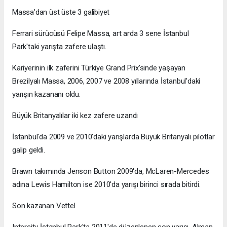
Massa'dan üst üste 3 galibiyet
Ferrari sürücüsü Felipe Massa, art arda 3 sene İstanbul
Park'taki yarışta zafere ulaştı.
Kariyerinin ilk zaferini Türkiye Grand Prix'sinde yaşayan
Brezilyalı Massa, 2006, 2007 ve 2008 yıllarında İstanbul'daki
yarışın kazananı oldu.
Büyük Britanyalılar iki kez zafere uzandı
İstanbul'da 2009 ve 2010'daki yarışlarda Büyük Britanyalı pilotlar
galip geldi.
Brawn takımında Jenson Button 2009'da, McLaren-Mercedes
adına Lewis Hamilton ise 2010'da yarışı birinci sırada bitirdi.
Son kazanan Vettel
Intercity İstanbul Park'ta 2011'de düzenlenen son yarışı, Alman