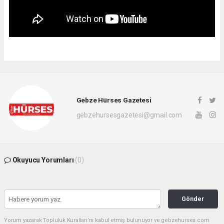
Gebze Hürses Gazetesi
gebzehursesgazetesi@gmail.com
Okuyucu Yorumları
(0)
Gönder
Yorum yazarak Topluluk Kuralları’nı kabul etmiş bulunuyor ve gebzehurses.com