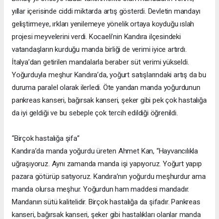
yıllar içerisinde ciddi miktarda artış gösterdi. Devletin mandayı
geliştirmeye, ırkları yenilemeye yönelik ortaya koyduğu ıslah
projesi meyvelerini verdi. Kocaeli’nin Kandıra ilçesindeki
vatandaşların kurduğu manda birliği de verimi iyice artırdı.
İtalya’dan getirilen mandalarla beraber süt verimi yükseldi.
Yoğurduyla meşhur Kandıra’da, yoğurt satışlarındaki artış da bu
duruma paralel olarak ilerledi. Öte yandan manda yoğurdunun
pankreas kanseri, bağırsak kanseri, şeker gibi pek çok hastalığa
da iyi geldiği ve bu sebeple çok tercih edildiği öğrenildi.
“Birçok hastalığa şifa”
Kandıra’da manda yoğurdu üreten Ahmet Kan, “Hayvancılıkla
uğraşıyoruz. Aynı zamanda manda işi yapıyoruz. Yoğurt yapıp
pazara götürüp satıyoruz. Kandıra’nın yoğurdu meşhurdur ama
manda olursa meşhur. Yoğurdun ham maddesi mandadır.
Mandanın sütü kalitelidir. Birçok hastalığa da şifadır. Pankreas
kanseri, bağırsak kanseri, şeker gibi hastalıkları olanlar manda