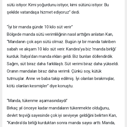
sütü istiyor. Kimi yoğurdunu istiyor, kimi sütünü istiyor. Bu
şekilde vatandaşa hizmet ediyoruz” dedi.
“İyi bir manda günde 10 kilo süt verir”
Bölgede manda sütü verimliliğinin nasıl arttığını anlatan Kan,
“Mandanın çok aşırı sütü olmaz. Bugün iyi bir manda takriben
sabah ve akşam 10 kilo süt verir. Kandıra’ya biz ‘manda birliği’
kurduk. İtalya’dan manda ırkları geldi. Biz bunları döllendirdik.
Sağım, süt biraz daha farklılaştı. Süt verimi biraz daha yükseldi.
Oranın mandaları biraz daha verimli. Çünkü soy, kütük
tutmuşlar. Anne ve baba takip edilmiş. İyi olanları bırakmışlar,
kötü olanları kesmişler” diye konuştu.
“Manda, tükenme aşamasındaydı”
Birkaç yıl önceye kadar mandaların tükenmekte olduğunu,
devlet teşviği sayesinde çok iyi seviyeye geldiğini belirten Kan,
“Kandıra’da birliği kurduktan sonra manda sayısı arttı. Manda,