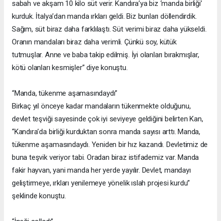
sabah ve akşam 10 kilo süt verir. Kandıra’ya biz ‘manda birliği’
kurduk. İtalya’dan manda ırkları geldi. Biz bunları döllendirdik.
Sağım, süt biraz daha farklılaştı. Süt verimi biraz daha yükseldi.
Oranın mandaları biraz daha verimli. Çünkü soy, kütük
tutmuşlar. Anne ve baba takip edilmiş. İyi olanları bırakmışlar,
kötü olanları kesmişler” diye konuştu.
“Manda, tükenme aşamasındaydı”
Birkaç yıl önceye kadar mandaların tükenmekte olduğunu,
devlet teşviği sayesinde çok iyi seviyeye geldiğini belirten Kan,
“Kandıra’da birliği kurduktan sonra manda sayısı arttı. Manda,
tükenme aşamasındaydı. Yeniden bir hız kazandı. Devletimiz de
buna teşvik veriyor tabi. Oradan biraz istifademiz var. Manda
fakir hayvan, yani manda her yerde yayılır. Devlet, mandayı
geliştirmeye, ırkları yenilemeye yönelik ıslah projesi kurdu”
şeklinde konuştu.