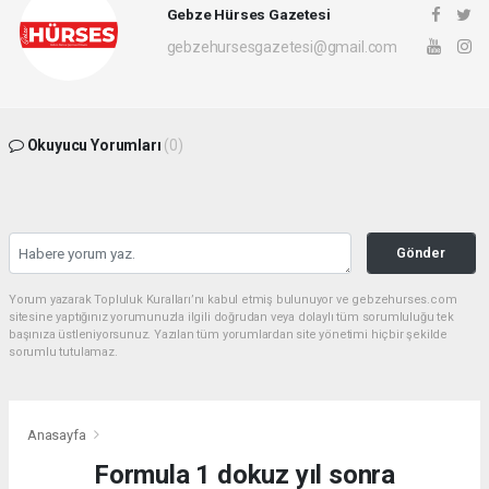
Gebze Hürses Gazetesi
gebzehursesgazetesi@gmail.com
Okuyucu Yorumları
(0)
Gönder
Yorum yazarak Topluluk Kuralları’nı kabul etmiş bulunuyor ve gebzehurses.com
sitesine yaptığınız yorumunuzla ilgili doğrudan veya dolaylı tüm sorumluluğu tek
başınıza üstleniyorsunuz. Yazılan tüm yorumlardan site yönetimi hiçbir şekilde
sorumlu tutulamaz.
Anasayfa
Formula 1 dokuz yıl sonra