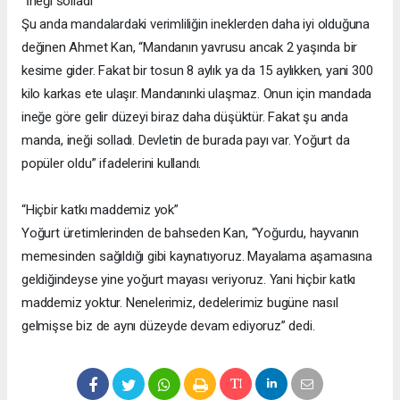
“İneği solladı”
Şu anda mandalardaki verimliliğin ineklerden daha iyi olduğuna
değinen Ahmet Kan, “Mandanın yavrusu ancak 2 yaşında bir
kesime gider. Fakat bir tosun 8 aylık ya da 15 aylıkken, yani 300
kilo karkas ete ulaşır. Mandanınki ulaşmaz. Onun için mandada
ineğe göre gelir düzeyi biraz daha düşüktür. Fakat şu anda
manda, ineği solladı. Devletin de burada payı var. Yoğurt da
popüler oldu” ifadelerini kullandı.
“Hiçbir katkı maddemiz yok”
Yoğurt üretimlerinden de bahseden Kan, “Yoğurdu, hayvanın
memesinden sağıldığı gibi kaynatıyoruz. Mayalama aşamasına
geldiğindeyse yine yoğurt mayası veriyoruz. Yani hiçbir katkı
maddemiz yoktur. Nenelerimiz, dedelerimiz bugüne nasıl
gelmişse biz de aynı düzeyde devam ediyoruz” dedi.