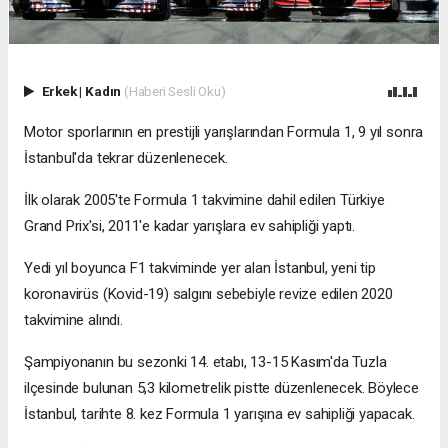
Erkek
|
Kadın
(Haberi Sesli Oku)
Motor sporlarının en prestijli yarışlarından Formula 1, 9 yıl sonra
İstanbul'da tekrar düzenlenecek.
İlk olarak 2005'te Formula 1 takvimine dahil edilen Türkiye
Grand Prix'si, 2011'e kadar yarışlara ev sahipliği yaptı.
Yedi yıl boyunca F1 takviminde yer alan İstanbul, yeni tip
koronavirüs (Kovid-19) salgını sebebiyle revize edilen 2020
takvimine alındı.
Şampiyonanın bu sezonki 14. etabı, 13-15 Kasım'da Tuzla
ilçesinde bulunan 5,3 kilometrelik pistte düzenlenecek. Böylece
İstanbul, tarihte 8. kez Formula 1 yarışına ev sahipliği yapacak.