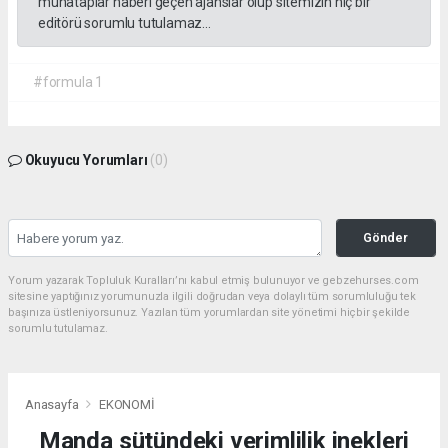
muhataplar haberi geçen ajanslar olup sitemizin hiç bir
editörü sorumlu tutulamaz...
#formula 1
Okuyucu Yorumları
(0)
Gönder
Yorum yazarak Topluluk Kuralları’nı kabul etmiş bulunuyor ve gebzehurses.com
sitesine yaptığınız yorumunuzla ilgili doğrudan veya dolaylı tüm sorumluluğu tek
başınıza üstleniyorsunuz. Yazılan tüm yorumlardan site yönetimi hiçbir şekilde
sorumlu tutulamaz.
Anasayfa
EKONOMİ
Manda sütündeki verimlilik inekleri