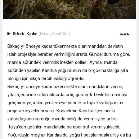
Erkek
|
Kadın
(Haberi Sesli Oku)
Birkaç yıl önceye kadar tükenmekte olan mandalar, devletin
ıslah projesiyle beraber verimliliğini artırdı. Güncel duruma göre,
manda sütündeki verimlilik inekleri solladı. Ayrıca, manda
sütünden yapılan Kandıra yoğurdunun da birçok hastalığa şifa
olduğu için sıkça tercih edildiği öğrenildi.
Birkaç yıl önceye kadar tükenmekte olan mandaların verimi,
yıllar içerisinde ciddi miktarda artış gösterdi. Devletin mandayı
geliştirmeye, ırkları yenilemeye yönelik ortaya koyduğu ıslah
projesi meyvelerini verdi. Kocaeli’nin Kandıra ilçesindeki
vatandaşların kurduğu manda birliği de verimi iyice artırdı.
İtalya’dan getirilen mandalarla beraber süt verimi yükseldi.
Yoğurduyla meşhur Kandıra’da, yoğurt satışlarındaki artış da bu