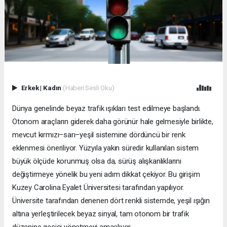
Erkek
|
Kadın
(Haberi Sesli Oku)
Dünya genelinde beyaz trafik ışıkları test edilmeye başlandı.
Otonom araçların giderek daha görünür hale gelmesiyle birlikte,
mevcut kırmızı–sarı–yeşil sistemine dördüncü bir renk
eklenmesi öneriliyor. Yüzyıla yakın süredir kullanılan sistem
büyük ölçüde korunmuş olsa da, sürüş alışkanlıklarını
değiştirmeye yönelik bu yeni adım dikkat çekiyor. Bu girişim
Kuzey Carolina Eyalet Üniversitesi tarafından yapılıyor.
Üniversite tarafından denenen dört renkli sistemde, yeşil ışığın
altına yerleştirilecek beyaz sinyal, tam otonom bir trafik
düzenine geçişi yönetmeyi amaçlıyor.