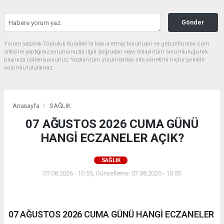
Gönder
Yorum yazarak Topluluk Kuralları’nı kabul etmiş bulunuyor ve gebzehurses.com
sitesine yaptığınız yorumunuzla ilgili doğrudan veya dolaylı tüm sorumluluğu tek
başınıza üstleniyorsunuz. Yazılan tüm yorumlardan site yönetimi hiçbir şekilde
sorumlu tutulamaz.
Anasayfa
SAĞLIK
07 AĞUSTOS 2026 CUMA GÜNÜ
HANGİ ECZANELER AÇIK?
SAĞLIK
07.08.2026 - 10:55, Güncelleme: 07.08.2026 - 10:55
07 AĞUSTOS 2026 CUMA GÜNÜ HANGİ ECZANELER