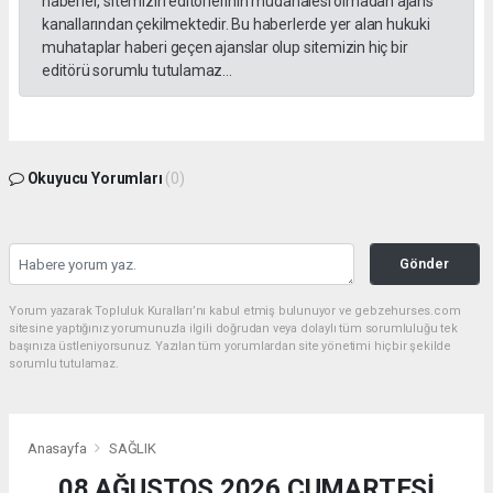
haberler, sitemizin editörlerinin müdahalesi olmadan ajans
kanallarından çekilmektedir. Bu haberlerde yer alan hukuki
muhataplar haberi geçen ajanslar olup sitemizin hiç bir
editörü sorumlu tutulamaz...
Okuyucu Yorumları
(0)
Gönder
Yorum yazarak Topluluk Kuralları’nı kabul etmiş bulunuyor ve gebzehurses.com
sitesine yaptığınız yorumunuzla ilgili doğrudan veya dolaylı tüm sorumluluğu tek
başınıza üstleniyorsunuz. Yazılan tüm yorumlardan site yönetimi hiçbir şekilde
sorumlu tutulamaz.
Anasayfa
SAĞLIK
08 AĞUSTOS 2026 CUMARTESİ