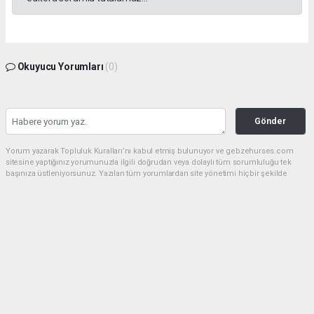
Okuyucu Yorumları
(0)
Gönder
Yorum yazarak Topluluk Kuralları’nı kabul etmiş bulunuyor ve gebzehurses.com
sitesine yaptığınız yorumunuzla ilgili doğrudan veya dolaylı tüm sorumluluğu tek
başınıza üstleniyorsunuz. Yazılan tüm yorumlardan site yönetimi hiçbir şekilde
sorumlu tutulamaz.
haber paketi
haber scripti
haber yazılımı
Tüm hakları saklı tutulmaktadır.Copyright 2026©
Haber Yazılımı:
Web Aksiyon ®