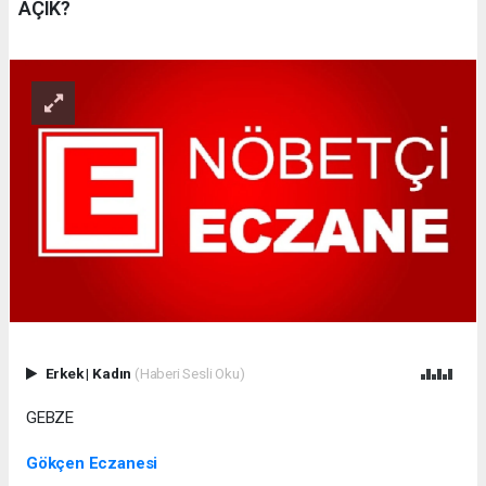
AÇIK?
Erkek
|
Kadın
(Haberi Sesli Oku)
GEBZE
Gökçen Eczanesi