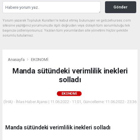
Gönder
Yorum yazarak Topluluk Kuralları’nı kabul etmiş bulunuyor ve gebzehurses.com
sitesine yaptığınız yorumunuzla ilgili doğrudan veya dolaylı tüm sorumluluğu tek
başınıza üstleniyorsunuz. Yazılan tüm yorumlardan site yönetimi hiçbir şekilde
sorumlu tutulamaz.
Anasayfa
EKONOMİ
Manda sütündeki verimlilik inekleri
solladı
EKONOMİ
(İHA) - İhlas Haber Ajansı | 11.06.2022 - 11:01, Güncelleme: 11.06.2022 - 23:36
Manda sütündeki verimlilik inekleri solladı