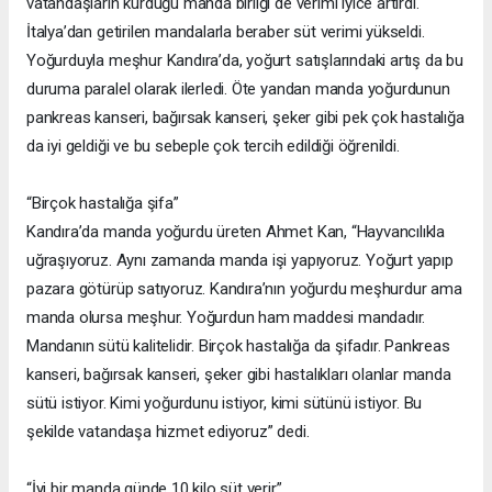
vatandaşların kurduğu manda birliği de verimi iyice artırdı.
İtalya’dan getirilen mandalarla beraber süt verimi yükseldi.
Yoğurduyla meşhur Kandıra’da, yoğurt satışlarındaki artış da bu
duruma paralel olarak ilerledi. Öte yandan manda yoğurdunun
pankreas kanseri, bağırsak kanseri, şeker gibi pek çok hastalığa
da iyi geldiği ve bu sebeple çok tercih edildiği öğrenildi.
“Birçok hastalığa şifa”
Kandıra’da manda yoğurdu üreten Ahmet Kan, “Hayvancılıkla
uğraşıyoruz. Aynı zamanda manda işi yapıyoruz. Yoğurt yapıp
pazara götürüp satıyoruz. Kandıra’nın yoğurdu meşhurdur ama
manda olursa meşhur. Yoğurdun ham maddesi mandadır.
Mandanın sütü kalitelidir. Birçok hastalığa da şifadır. Pankreas
kanseri, bağırsak kanseri, şeker gibi hastalıkları olanlar manda
sütü istiyor. Kimi yoğurdunu istiyor, kimi sütünü istiyor. Bu
şekilde vatandaşa hizmet ediyoruz” dedi.
“İyi bir manda günde 10 kilo süt verir”