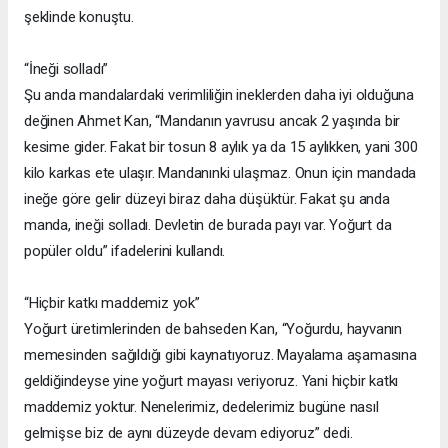
şeklinde konuştu.
“İneği solladı”
Şu anda mandalardaki verimliliğin ineklerden daha iyi olduğuna
değinen Ahmet Kan, “Mandanın yavrusu ancak 2 yaşında bir
kesime gider. Fakat bir tosun 8 aylık ya da 15 aylıkken, yani 300
kilo karkas ete ulaşır. Mandanınki ulaşmaz. Onun için mandada
ineğe göre gelir düzeyi biraz daha düşüktür. Fakat şu anda
manda, ineği solladı. Devletin de burada payı var. Yoğurt da
popüler oldu” ifadelerini kullandı.
“Hiçbir katkı maddemiz yok”
Yoğurt üretimlerinden de bahseden Kan, “Yoğurdu, hayvanın
memesinden sağıldığı gibi kaynatıyoruz. Mayalama aşamasına
geldiğindeyse yine yoğurt mayası veriyoruz. Yani hiçbir katkı
maddemiz yoktur. Nenelerimiz, dedelerimiz bugüne nasıl
gelmişse biz de aynı düzeyde devam ediyoruz” dedi.