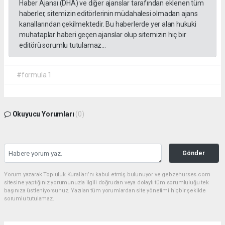
Haber Ajansı (DHA) ve diğer ajanslar tarafından eklenen tüm
haberler, sitemizin editörlerinin müdahalesi olmadan ajans
kanallarından çekilmektedir. Bu haberlerde yer alan hukuki
muhataplar haberi geçen ajanslar olup sitemizin hiç bir
editörü sorumlu tutulamaz...
#formula 1
Okuyucu Yorumları
(0)
Gönder
Yorum yazarak Topluluk Kuralları’nı kabul etmiş bulunuyor ve gebzehurses.com
sitesine yaptığınız yorumunuzla ilgili doğrudan veya dolaylı tüm sorumluluğu tek
başınıza üstleniyorsunuz. Yazılan tüm yorumlardan site yönetimi hiçbir şekilde
sorumlu tutulamaz.