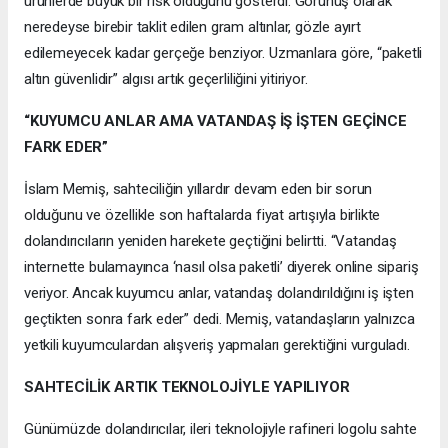
ürünlerde büyük bir risk olduğunu gösterdi. Görünüş olarak
neredeyse birebir taklit edilen gram altınlar, gözle ayırt
edilemeyecek kadar gerçeğe benziyor. Uzmanlara göre, “paketli
altın güvenlidir” algısı artık geçerliliğini yitiriyor.
“KUYUMCU ANLAR AMA VATANDAŞ İŞ İŞTEN GEÇİNCE
FARK EDER”
İslam Memiş, sahteciliğin yıllardır devam eden bir sorun
olduğunu ve özellikle son haftalarda fiyat artışıyla birlikte
dolandırıcıların yeniden harekete geçtiğini belirtti. “Vatandaş
internette bulamayınca ‘nasıl olsa paketli’ diyerek online sipariş
veriyor. Ancak kuyumcu anlar, vatandaş dolandırıldığını iş işten
geçtikten sonra fark eder” dedi. Memiş, vatandaşların yalnızca
yetkili kuyumculardan alışveriş yapmaları gerektiğini vurguladı.
SAHTECİLİK ARTIK TEKNOLOJİYLE YAPILIYOR
Günümüzde dolandırıcılar, ileri teknolojiyle rafineri logolu sahte