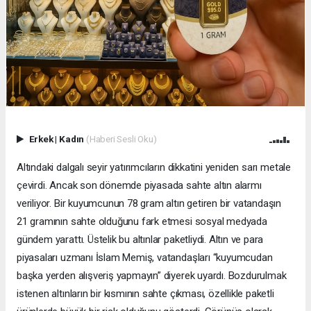
Erkek
|
Kadın
(Haberi Sesli Oku)
Altındaki dalgalı seyir yatırımcıların dikkatini yeniden sarı metale
çevirdi. Ancak son dönemde piyasada sahte altın alarmı
veriliyor. Bir kuyumcunun 78 gram altın getiren bir vatandaşın
21 gramının sahte olduğunu fark etmesi sosyal medyada
gündem yarattı. Üstelik bu altınlar paketliydi. Altın ve para
piyasaları uzmanı İslam Memiş, vatandaşları “kuyumcudan
başka yerden alışveriş yapmayın” diyerek uyardı. Bozdurulmak
istenen altınların bir kısmının sahte çıkması, özellikle paketli