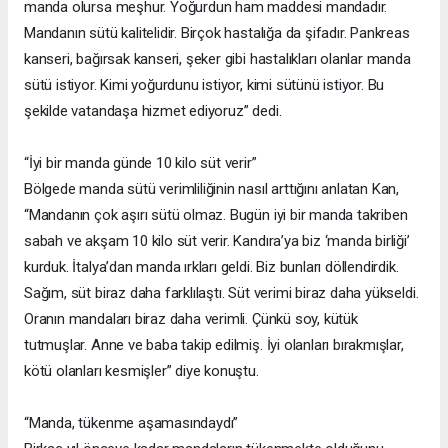
manda olursa meşhur. Yoğurdun ham maddesi mandadır.
Mandanın sütü kalitelidir. Birçok hastalığa da şifadır. Pankreas
kanseri, bağırsak kanseri, şeker gibi hastalıkları olanlar manda
sütü istiyor. Kimi yoğurdunu istiyor, kimi sütünü istiyor. Bu
şekilde vatandaşa hizmet ediyoruz” dedi.
“İyi bir manda günde 10 kilo süt verir”
Bölgede manda sütü verimliliğinin nasıl arttığını anlatan Kan,
“Mandanın çok aşırı sütü olmaz. Bugün iyi bir manda takriben
sabah ve akşam 10 kilo süt verir. Kandıra’ya biz ‘manda birliği’
kurduk. İtalya’dan manda ırkları geldi. Biz bunları döllendirdik.
Sağım, süt biraz daha farklılaştı. Süt verimi biraz daha yükseldi.
Oranın mandaları biraz daha verimli. Çünkü soy, kütük
tutmuşlar. Anne ve baba takip edilmiş. İyi olanları bırakmışlar,
kötü olanları kesmişler” diye konuştu.
“Manda, tükenme aşamasındaydı”