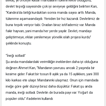
Birkaç yıl önceye kadar mandaların tükenmekte olduğunu,
devlet teşviği sayesinde çok iyi seviyeye geldiğini belirten Kan,
“Kandıra’da birliği kurduktan sonra manda sayısı arttı. Manda,
tükenme aşamasındaydı. Yeniden bir hız kazandı. Devletimiz de
buna teşvik veriyor tabi. Oradan biraz istifademiz var. Manda
fakir hayvan, yani manda her yerde yayılır. Devlet, mandayı
geliştirmeye, ırkları yenilemeye yönelik ıslah projesi kurdu”
şeklinde konuştu.
“İneği solladı”
Şu anda mandalardaki verimliliğin ineklerden daha iyi olduğuna
değinen Ahmet Kan, “Mandanın yavrusu ancak 2 yaşında bir
kesime gider. Fakat bir tosun 8 aylık ya da 15 aylıkken, yani 300
kilo karkas ete ulaşır. Mandanınki ulaşmaz. Onun için mandada
ineğe göre gelir düzeyi biraz daha düşüktür. Fakat şu anda
manda, ineği solladı. Devletin de burada payı var. Yoğurt da
popüler oldu” ifadelerini kullandı.