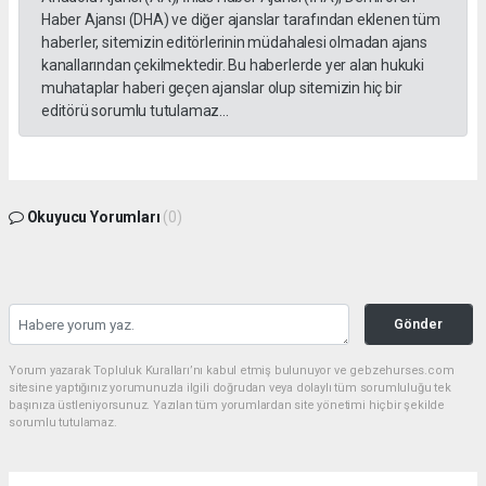
Haber Ajansı (DHA) ve diğer ajanslar tarafından eklenen tüm
haberler, sitemizin editörlerinin müdahalesi olmadan ajans
kanallarından çekilmektedir. Bu haberlerde yer alan hukuki
muhataplar haberi geçen ajanslar olup sitemizin hiç bir
editörü sorumlu tutulamaz...
Okuyucu Yorumları
(0)
Gönder
Yorum yazarak Topluluk Kuralları’nı kabul etmiş bulunuyor ve gebzehurses.com
sitesine yaptığınız yorumunuzla ilgili doğrudan veya dolaylı tüm sorumluluğu tek
başınıza üstleniyorsunuz. Yazılan tüm yorumlardan site yönetimi hiçbir şekilde
sorumlu tutulamaz.