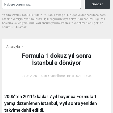
Gönder
Yorum yazarak Topluluk Kuralları’nı kabul etmiş bulunuyor ve gebzehurses.com
sitesine yaptığınız yorumunuzla ilgili doğrudan veya dolaylı tüm sorumluluğu tek
başınıza üstleniyorsunuz. Yazılan tüm yorumlardan site yönetimi hiçbir şekilde
sorumlu tutulamaz.
Anasayfa
Formula 1 dokuz yıl sonra
İstanbul'a dönüyor
27.08.2020 - 14:46, Güncelleme: 18.05.2021 - 14:34
2005'ten 2011'e kadar 7 yıl boyunca Formula 1
yarışı düzenlenen İstanbul, 9 yıl sonra yeniden
takvime dahil edildi.