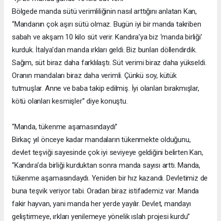
Bölgede manda sütü verimliliğinin nasıl arttığını anlatan Kan,
“Mandanın çok aşırı sütü olmaz. Bugün iyi bir manda takriben
sabah ve akşam 10 kilo süt verir. Kandıra’ya biz ‘manda birliği’
kurduk. İtalya’dan manda ırkları geldi. Biz bunları döllendirdik.
Sağım, süt biraz daha farklılaştı. Süt verimi biraz daha yükseldi.
Oranın mandaları biraz daha verimli. Çünkü soy, kütük
tutmuşlar. Anne ve baba takip edilmiş. İyi olanları bırakmışlar,
kötü olanları kesmişler” diye konuştu.
“Manda, tükenme aşamasındaydı”
Birkaç yıl önceye kadar mandaların tükenmekte olduğunu,
devlet teşviği sayesinde çok iyi seviyeye geldiğini belirten Kan,
“Kandıra’da birliği kurduktan sonra manda sayısı arttı. Manda,
tükenme aşamasındaydı. Yeniden bir hız kazandı. Devletimiz de
buna teşvik veriyor tabi. Oradan biraz istifademiz var. Manda
fakir hayvan, yani manda her yerde yayılır. Devlet, mandayı
geliştirmeye, ırkları yenilemeye yönelik ıslah projesi kurdu”