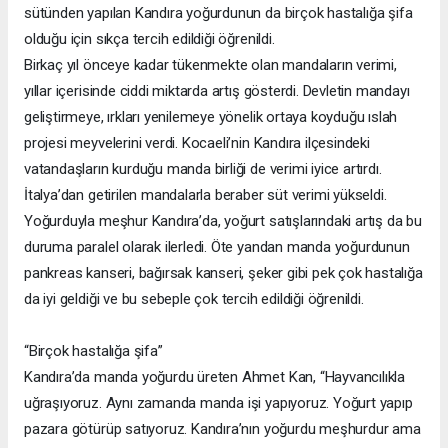
sütünden yapılan Kandıra yoğurdunun da birçok hastalığa şifa
olduğu için sıkça tercih edildiği öğrenildi.
Birkaç yıl önceye kadar tükenmekte olan mandaların verimi,
yıllar içerisinde ciddi miktarda artış gösterdi. Devletin mandayı
geliştirmeye, ırkları yenilemeye yönelik ortaya koyduğu ıslah
projesi meyvelerini verdi. Kocaeli’nin Kandıra ilçesindeki
vatandaşların kurduğu manda birliği de verimi iyice artırdı.
İtalya’dan getirilen mandalarla beraber süt verimi yükseldi.
Yoğurduyla meşhur Kandıra’da, yoğurt satışlarındaki artış da bu
duruma paralel olarak ilerledi. Öte yandan manda yoğurdunun
pankreas kanseri, bağırsak kanseri, şeker gibi pek çok hastalığa
da iyi geldiği ve bu sebeple çok tercih edildiği öğrenildi.
“Birçok hastalığa şifa”
Kandıra’da manda yoğurdu üreten Ahmet Kan, “Hayvancılıkla
uğraşıyoruz. Aynı zamanda manda işi yapıyoruz. Yoğurt yapıp
pazara götürüp satıyoruz. Kandıra’nın yoğurdu meşhurdur ama