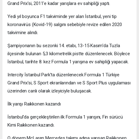
Grand Prix'si, 2011'e kadar yarışlara ev sahipliği yaptı.
Yedi yıl boyunca F1 takviminde yer alan İstanbul, yeni tip
koronavirüs (Kovid-19) salgını sebebiyle revize edilen 2020
takvimine alındı.
Şampiyonanın bu sezonki 14. etabı, 13-15 Kasım'da Tuzla
ilçesinde bulunan 5,3 kilometrelik pistte düzenlenecek. Böylece
İstanbul, tarihte 8. kez Formula 1 yarışına ev sahipliği yapacak.
Intercity İstanbul Park’ta düzenlenecek Formula 1 Türkiye
Grand Prix'si, S Sport ekranlarından ve S Sport Plus uygulaması
üzerinden canlı olarak izleyiciyle buluşacak.
İlk yarışı Raikkonen kazandı
İstanbul'da gerçekleştirilen ilk Formula 1 yarışını, Fin sürücü
Kimi Raikkonen kazandı.
O dönem McLaren Mercedes takımı adına yarışan Raikkonen,