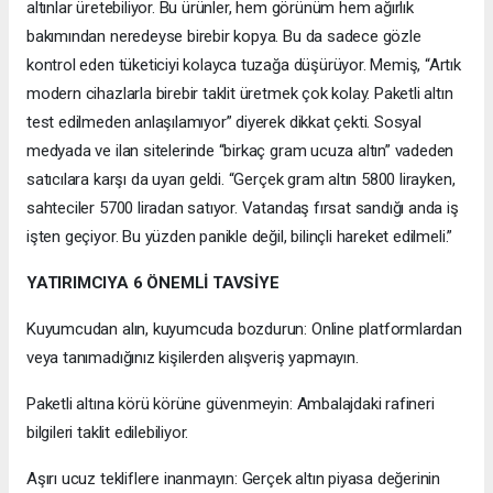
altınlar üretebiliyor. Bu ürünler, hem görünüm hem ağırlık
bakımından neredeyse birebir kopya. Bu da sadece gözle
kontrol eden tüketiciyi kolayca tuzağa düşürüyor. Memiş, “Artık
modern cihazlarla birebir taklit üretmek çok kolay. Paketli altın
test edilmeden anlaşılamıyor” diyerek dikkat çekti. Sosyal
medyada ve ilan sitelerinde “birkaç gram ucuza altın” vadeden
satıcılara karşı da uyarı geldi. “Gerçek gram altın 5800 lirayken,
sahteciler 5700 liradan satıyor. Vatandaş fırsat sandığı anda iş
işten geçiyor. Bu yüzden panikle değil, bilinçli hareket edilmeli.”
YATIRIMCIYA 6 ÖNEMLİ TAVSİYE
Kuyumcudan alın, kuyumcuda bozdurun: Online platformlardan
veya tanımadığınız kişilerden alışveriş yapmayın.
Paketli altına körü körüne güvenmeyin: Ambalajdaki rafineri
bilgileri taklit edilebiliyor.
Aşırı ucuz tekliflere inanmayın: Gerçek altın piyasa değerinin