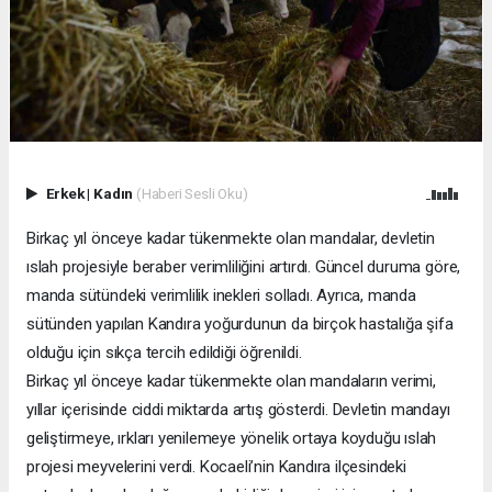
Erkek
|
Kadın
(Haberi Sesli Oku)
Birkaç yıl önceye kadar tükenmekte olan mandalar, devletin
ıslah projesiyle beraber verimliliğini artırdı. Güncel duruma göre,
manda sütündeki verimlilik inekleri solladı. Ayrıca, manda
sütünden yapılan Kandıra yoğurdunun da birçok hastalığa şifa
olduğu için sıkça tercih edildiği öğrenildi.
Birkaç yıl önceye kadar tükenmekte olan mandaların verimi,
yıllar içerisinde ciddi miktarda artış gösterdi. Devletin mandayı
geliştirmeye, ırkları yenilemeye yönelik ortaya koyduğu ıslah
projesi meyvelerini verdi. Kocaeli’nin Kandıra ilçesindeki