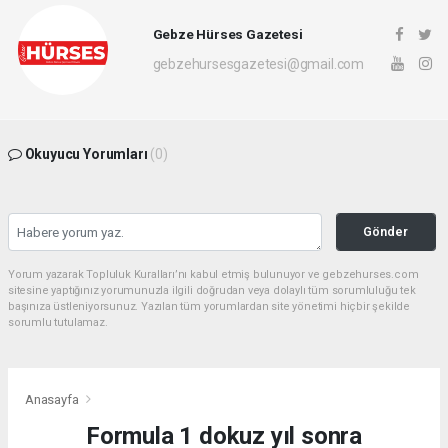
Gebze Hürses Gazetesi
gebzehursesgazetesi@gmail.com
Okuyucu Yorumları
(0)
Gönder
Yorum yazarak Topluluk Kuralları’nı kabul etmiş bulunuyor ve gebzehurses.com
sitesine yaptığınız yorumunuzla ilgili doğrudan veya dolaylı tüm sorumluluğu tek
başınıza üstleniyorsunuz. Yazılan tüm yorumlardan site yönetimi hiçbir şekilde
sorumlu tutulamaz.
Anasayfa
Formula 1 dokuz yıl sonra