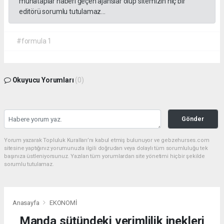
muhataplar haberi geçen ajanslar olup sitemizin hiç bir
editörü sorumlu tutulamaz...
#formula 1
Okuyucu Yorumları
(0)
Gönder
Yorum yazarak Topluluk Kuralları’nı kabul etmiş bulunuyor ve gebzehurses.com
sitesine yaptığınız yorumunuzla ilgili doğrudan veya dolaylı tüm sorumluluğu tek
başınıza üstleniyorsunuz. Yazılan tüm yorumlardan site yönetimi hiçbir şekilde
sorumlu tutulamaz.
Anasayfa
EKONOMİ
Manda sütündeki verimlilik inekleri