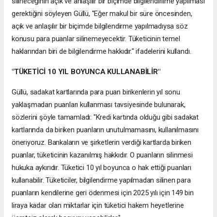
silineceğinin açık ve anlaşılır bir biçimde bilgilendirilme yapılması
gerektiğini söyleyen Güllü, "Eğer makul bir süre öncesinden,
açık ve anlaşılır bir biçimde bilgilendirme yapılmadıysa söz
konusu para puanlar silinemeyecektir. Tüketicinin temel
haklarından biri de bilgilendirme hakkıdır." ifadelerini kullandı.
"TÜKETİCİ 10 YIL BOYUNCA KULLANABİLİR"
Güllü, sadakat kartlarında para puan birikenlerin yıl sonu
yaklaşmadan puanları kullanması tavsiyesinde bulunarak,
sözlerini şöyle tamamladı: "Kredi kartında olduğu gibi sadakat
kartlarında da biriken puanların unutulmamasını, kullanılmasını
öneriyoruz. Bankaların ve şirketlerin verdiği kartlarda biriken
puanlar, tüketicinin kazanılmış hakkıdır. O puanların silinmesi
hukuka aykırıdır. Tüketici 10 yıl boyunca o hak ettiği puanları
kullanabilir. Tüketiciler, bilgilendirme yapılmadan silinen para
puanların kendilerine geri ödenmesi için 2025 yılı için 149 bin
liraya kadar olan miktarlar için tüketici hakem heyetlerine