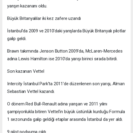
yarışın kazananı oldu.
Büyük Britanyalılar iki kez zafere uzandı
İstanbul'da 2009 ve 2010'daki yarışlarda Büyük Britanyalı pilotlar
galip geldi.
Brawn takımında Jenson Button 2009'da, McLaren-Mercedes
adına Lewis Hamilton ise 2010'da yarışı birinci sırada bitirdi.
Son kazanan Vettel
Intercity İstanbul Park'ta 2011'de düzenlenen son yarışı, Alman
Sebastian Vettel kazandı.
O dönem Red Bull-Renault adına yarışan ve 2011 yılını
şampiyonlukla bitiren Vettel'in büyük üstünlük kurduğu Formula
1 sezonunda galip geldiği etaplar arasında İstanbul da yer aldı.
9 pilot podyuma çıktı