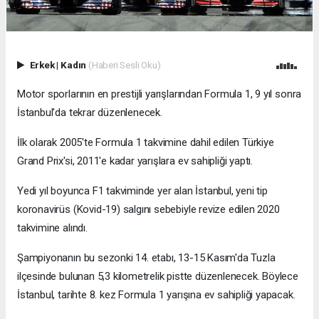
Erkek
|
Kadın
(Haberi Sesli Oku)
Motor sporlarının en prestijli yarışlarından Formula 1, 9 yıl sonra
İstanbul'da tekrar düzenlenecek.
İlk olarak 2005'te Formula 1 takvimine dahil edilen Türkiye
Grand Prix'si, 2011'e kadar yarışlara ev sahipliği yaptı.
Yedi yıl boyunca F1 takviminde yer alan İstanbul, yeni tip
koronavirüs (Kovid-19) salgını sebebiyle revize edilen 2020
takvimine alındı.
Şampiyonanın bu sezonki 14. etabı, 13-15 Kasım'da Tuzla
ilçesinde bulunan 5,3 kilometrelik pistte düzenlenecek. Böylece
İstanbul, tarihte 8. kez Formula 1 yarışına ev sahipliği yapacak.