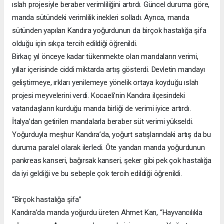
ıslah projesiyle beraber verimliliğini artırdı. Güncel duruma göre,
manda sütündeki verimlilik inekleri solladı. Ayrıca, manda
sütünden yapılan Kandıra yoğurdunun da birçok hastalığa şifa
olduğu için sıkça tercih edildiği öğrenildi.
Birkaç yıl önceye kadar tükenmekte olan mandaların verimi,
yıllar içerisinde ciddi miktarda artış gösterdi. Devletin mandayı
geliştirmeye, ırkları yenilemeye yönelik ortaya koyduğu ıslah
projesi meyvelerini verdi. Kocaeli’nin Kandıra ilçesindeki
vatandaşların kurduğu manda birliği de verimi iyice artırdı.
İtalya’dan getirilen mandalarla beraber süt verimi yükseldi.
Yoğurduyla meşhur Kandıra’da, yoğurt satışlarındaki artış da bu
duruma paralel olarak ilerledi. Öte yandan manda yoğurdunun
pankreas kanseri, bağırsak kanseri, şeker gibi pek çok hastalığa
da iyi geldiği ve bu sebeple çok tercih edildiği öğrenildi.
“Birçok hastalığa şifa”
Kandıra’da manda yoğurdu üreten Ahmet Kan, “Hayvancılıkla