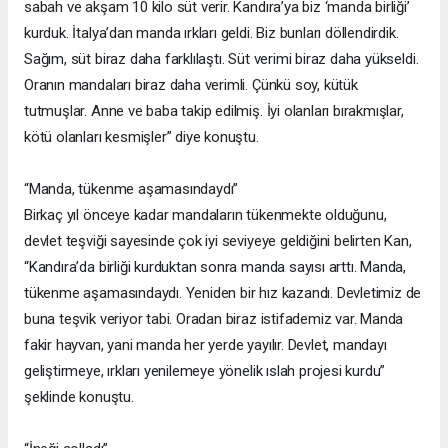
sabah ve akşam 10 kilo süt verir. Kandıra’ya biz ‘manda birliği’
kurduk. İtalya’dan manda ırkları geldi. Biz bunları döllendirdik.
Sağım, süt biraz daha farklılaştı. Süt verimi biraz daha yükseldi.
Oranın mandaları biraz daha verimli. Çünkü soy, kütük
tutmuşlar. Anne ve baba takip edilmiş. İyi olanları bırakmışlar,
kötü olanları kesmişler” diye konuştu.
“Manda, tükenme aşamasındaydı”
Birkaç yıl önceye kadar mandaların tükenmekte olduğunu,
devlet teşviği sayesinde çok iyi seviyeye geldiğini belirten Kan,
“Kandıra’da birliği kurduktan sonra manda sayısı arttı. Manda,
tükenme aşamasındaydı. Yeniden bir hız kazandı. Devletimiz de
buna teşvik veriyor tabi. Oradan biraz istifademiz var. Manda
fakir hayvan, yani manda her yerde yayılır. Devlet, mandayı
geliştirmeye, ırkları yenilemeye yönelik ıslah projesi kurdu”
şeklinde konuştu.