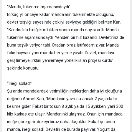
“Manda, tükenme aşamasındaydı”
Birkaç yıl önceye kadar mandaların tükenmekte olduğunu,
devlet teşviği sayesinde çok iyi seviyeye geldiğini belirten Kan,
“Kandıra’da birliği kurduktan sonra manda sayısı arttı. Manda,
tükenme aşamasındaydı. Yeniden bir hız kazandı. Devletimiz de
buna teşvik veriyor tabi. Oradan biraz istifademiz var. Manda
fakir hayvan, yani manda her yerde yayılır. Devlet, mandayı
geliştirmeye, ırkları yenilemeye yönelik ıslah projesi kurdu”
şeklinde konuştu.
“İneği solladı”
Şu anda mandalardaki verimliliğin ineklerden daha iyi olduğuna
değinen Ahmet Kan, “Mandanın yavrusu ancak 2 yaşında bir
kesime gider. Fakat bir tosun 8 aylık ya da 15 aylıkken, yani 300
kilo karkas ete ulaşır. Mandanınki ulaşmaz. Onun için mandada
ineğe göre gelir düzeyi biraz daha düşüktür. Fakat şu anda
manda, ineği solladı. Devletin de burada payı var. Yoğurt da