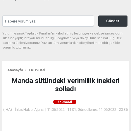
Gönder
Yorum yazarak Topluluk Kuralları’nı kabul etmiş bulunuyor ve gebzehurses.com
sitesine yaptığınız yorumunuzla ilgili doğrudan veya dolaylı tüm sorumluluğu tek
başınıza üstleniyorsunuz. Yazılan tüm yorumlardan site yönetimi hiçbir şekilde
sorumlu tutulamaz.
Anasayfa
EKONOMİ
Manda sütündeki verimlilik inekleri
solladı
EKONOMİ
(İHA) - İhlas Haber Ajansı | 11.06.2022 - 11:01, Güncelleme: 11.06.2022 - 23:36