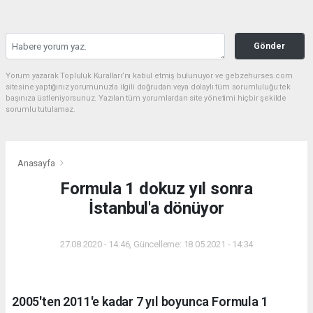
Gönder
Yorum yazarak Topluluk Kuralları’nı kabul etmiş bulunuyor ve gebzehurses.com
sitesine yaptığınız yorumunuzla ilgili doğrudan veya dolaylı tüm sorumluluğu tek
başınıza üstleniyorsunuz. Yazılan tüm yorumlardan site yönetimi hiçbir şekilde
sorumlu tutulamaz.
Anasayfa
Formula 1 dokuz yıl sonra
İstanbul'a dönüyor
27.08.2020 - 14:46, Güncelleme: 18.05.2021 - 14:34
2005'ten 2011'e kadar 7 yıl boyunca Formula 1