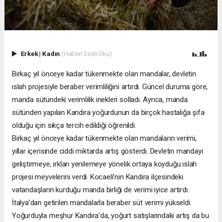
Erkek
|
Kadın
(Haberi Sesli Oku)
Birkaç yıl önceye kadar tükenmekte olan mandalar, devletin
ıslah projesiyle beraber verimliliğini artırdı. Güncel duruma göre,
manda sütündeki verimlilik inekleri solladı. Ayrıca, manda
sütünden yapılan Kandıra yoğurdunun da birçok hastalığa şifa
olduğu için sıkça tercih edildiği öğrenildi.
Birkaç yıl önceye kadar tükenmekte olan mandaların verimi,
yıllar içerisinde ciddi miktarda artış gösterdi. Devletin mandayı
geliştirmeye, ırkları yenilemeye yönelik ortaya koyduğu ıslah
projesi meyvelerini verdi. Kocaeli’nin Kandıra ilçesindeki
vatandaşların kurduğu manda birliği de verimi iyice artırdı.
İtalya’dan getirilen mandalarla beraber süt verimi yükseldi.
Yoğurduyla meşhur Kandıra’da, yoğurt satışlarındaki artış da bu