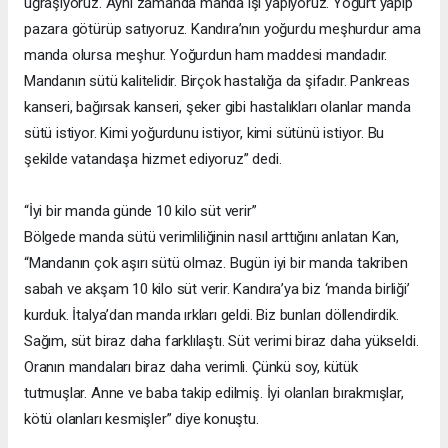
uğraşıyoruz. Aynı zamanda manda işi yapıyoruz. Yoğurt yapıp
pazara götürüp satıyoruz. Kandıra’nın yoğurdu meşhurdur ama
manda olursa meşhur. Yoğurdun ham maddesi mandadır.
Mandanın sütü kalitelidir. Birçok hastalığa da şifadır. Pankreas
kanseri, bağırsak kanseri, şeker gibi hastalıkları olanlar manda
sütü istiyor. Kimi yoğurdunu istiyor, kimi sütünü istiyor. Bu
şekilde vatandaşa hizmet ediyoruz” dedi.
“İyi bir manda günde 10 kilo süt verir”
Bölgede manda sütü verimliliğinin nasıl arttığını anlatan Kan,
“Mandanın çok aşırı sütü olmaz. Bugün iyi bir manda takriben
sabah ve akşam 10 kilo süt verir. Kandıra’ya biz ‘manda birliği’
kurduk. İtalya’dan manda ırkları geldi. Biz bunları döllendirdik.
Sağım, süt biraz daha farklılaştı. Süt verimi biraz daha yükseldi.
Oranın mandaları biraz daha verimli. Çünkü soy, kütük
tutmuşlar. Anne ve baba takip edilmiş. İyi olanları bırakmışlar,
kötü olanları kesmişler” diye konuştu.