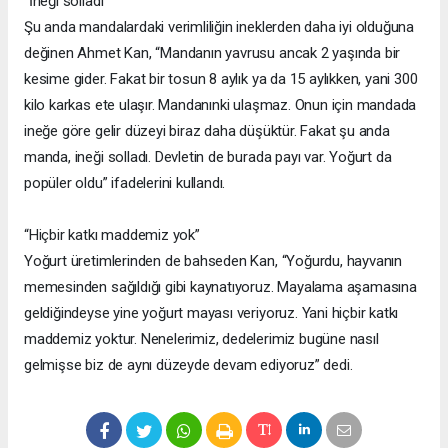
“İneği solladı”
Şu anda mandalardaki verimliliğin ineklerden daha iyi olduğuna
değinen Ahmet Kan, “Mandanın yavrusu ancak 2 yaşında bir
kesime gider. Fakat bir tosun 8 aylık ya da 15 aylıkken, yani 300
kilo karkas ete ulaşır. Mandanınki ulaşmaz. Onun için mandada
ineğe göre gelir düzeyi biraz daha düşüktür. Fakat şu anda
manda, ineği solladı. Devletin de burada payı var. Yoğurt da
popüler oldu” ifadelerini kullandı.
“Hiçbir katkı maddemiz yok”
Yoğurt üretimlerinden de bahseden Kan, “Yoğurdu, hayvanın
memesinden sağıldığı gibi kaynatıyoruz. Mayalama aşamasına
geldiğindeyse yine yoğurt mayası veriyoruz. Yani hiçbir katkı
maddemiz yoktur. Nenelerimiz, dedelerimiz bugüne nasıl
gelmişse biz de aynı düzeyde devam ediyoruz” dedi.