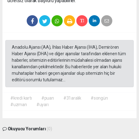
ücretsiz olarak başvuru yapabilirler."
Anadolu Ajansı (AA), İhlas Haber Ajansı (İHA), Demirören
Haber Ajansı (DHA) ve diğer ajanslar tarafından eklenen tüm
haberler, sitemizin editörlerinin müdahalesi olmadan ajans
kanallarından çekilmektedir. Bu haberlerde yer alan hukuki
muhataplar haberi geçen ajanslar olup sitemizin hiç bir
editörü sorumlu tutulamaz...
#kredi kartı
#puan
#31aralık
#songün
#uzman
#uyarı
Okuyucu Yorumları
(0)