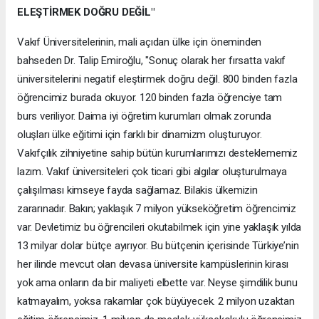
ELEŞTİRMEK DOĞRU DEĞİL"
Vakıf Üniversitelerinin, mali açıdan ülke için öneminden
bahseden Dr. Talip Emiroğlu, "Sonuç olarak her fırsatta vakıf
üniversitelerini negatif eleştirmek doğru değil. 800 binden fazla
öğrencimiz burada okuyor. 120 binden fazla öğrenciye tam
burs veriliyor. Daima iyi öğretim kurumları olmak zorunda
oluşları ülke eğitimi için farklı bir dinamizm oluşturuyor.
Vakıfçılık zihniyetine sahip bütün kurumlarımızı desteklememiz
lazım. Vakıf üniversiteleri çok ticari gibi algılar oluşturulmaya
çalışılması kimseye fayda sağlamaz. Bilakis ülkemizin
zararınadır. Bakın; yaklaşık 7 milyon yükseköğretim öğrencimiz
var. Devletimiz bu öğrencileri okutabilmek için yine yaklaşık yılda
13 milyar dolar bütçe ayırıyor. Bu bütçenin içerisinde Türkiye’nin
her ilinde mevcut olan devasa üniversite kampüslerinin kirası
yok ama onların da bir maliyeti elbette var. Neyse şimdilik bunu
katmayalım, yoksa rakamlar çok büyüyecek. 2 milyon uzaktan