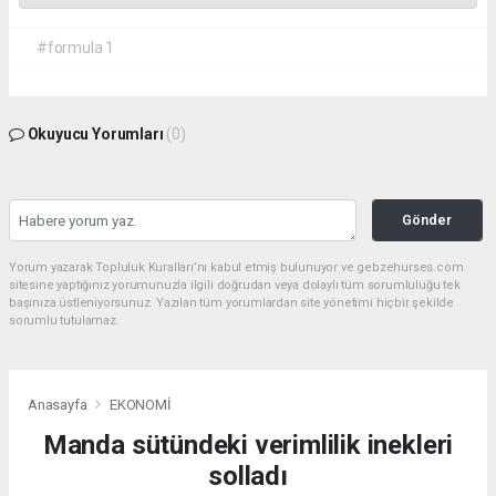
#formula 1
Okuyucu Yorumları
(0)
Gönder
Yorum yazarak Topluluk Kuralları’nı kabul etmiş bulunuyor ve gebzehurses.com
sitesine yaptığınız yorumunuzla ilgili doğrudan veya dolaylı tüm sorumluluğu tek
başınıza üstleniyorsunuz. Yazılan tüm yorumlardan site yönetimi hiçbir şekilde
sorumlu tutulamaz.
Anasayfa
EKONOMİ
Manda sütündeki verimlilik inekleri
solladı