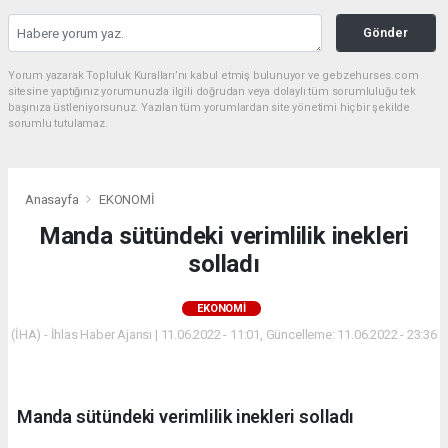
Gönder
Yorum yazarak Topluluk Kuralları’nı kabul etmiş bulunuyor ve gebzehurses.com
sitesine yaptığınız yorumunuzla ilgili doğrudan veya dolaylı tüm sorumluluğu tek
başınıza üstleniyorsunuz. Yazılan tüm yorumlardan site yönetimi hiçbir şekilde
sorumlu tutulamaz.
Anasayfa
EKONOMİ
Manda sütündeki verimlilik inekleri
solladı
EKONOMİ
(İHA) - İhlas Haber Ajansı | 11.06.2022 - 11:01, Güncelleme: 11.06.2022 - 23:36
Manda sütündeki verimlilik inekleri solladı