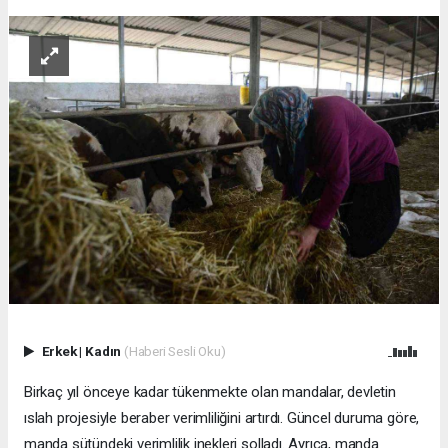
Erkek
|
Kadın
(Haberi Sesli Oku)
Birkaç yıl önceye kadar tükenmekte olan mandalar, devletin
ıslah projesiyle beraber verimliliğini artırdı. Güncel duruma göre,
manda sütündeki verimlilik inekleri solladı. Ayrıca, manda