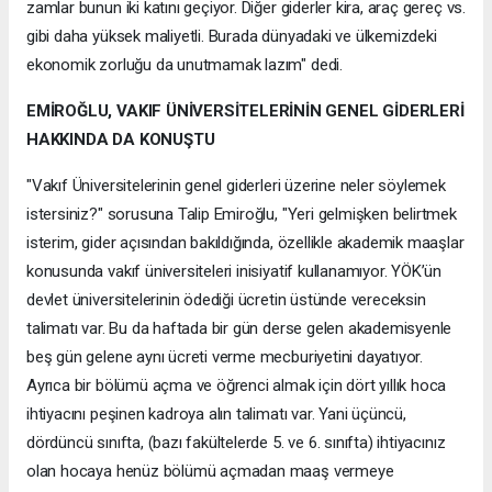
zamlar bunun iki katını geçiyor. Diğer giderler kira, araç gereç vs.
gibi daha yüksek maliyetli. Burada dünyadaki ve ülkemizdeki
ekonomik zorluğu da unutmamak lazım" dedi.
EMİROĞLU, VAKIF ÜNİVERSİTELERİNİN GENEL GİDERLERİ
HAKKINDA DA KONUŞTU
"Vakıf Üniversitelerinin genel giderleri üzerine neler söylemek
istersiniz?" sorusuna Talip Emiroğlu, "Yeri gelmişken belirtmek
isterim, gider açısından bakıldığında, özellikle akademik maaşlar
konusunda vakıf üniversiteleri inisiyatif kullanamıyor. YÖK’ün
devlet üniversitelerinin ödediği ücretin üstünde vereceksin
talimatı var. Bu da haftada bir gün derse gelen akademisyenle
beş gün gelene aynı ücreti verme mecburiyetini dayatıyor.
Ayrıca bir bölümü açma ve öğrenci almak için dört yıllık hoca
ihtiyacını peşinen kadroya alın talimatı var. Yani üçüncü,
dördüncü sınıfta, (bazı fakültelerde 5. ve 6. sınıfta) ihtiyacınız
olan hocaya henüz bölümü açmadan maaş vermeye