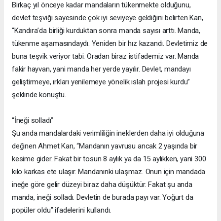
Birkaç yıl önceye kadar mandaların tükenmekte olduğunu,
devlet teşviği sayesinde çok iyi seviyeye geldiğini belirten Kan,
“Kandıra’da birliği kurduktan sonra manda sayısı arttı. Manda,
tükenme aşamasındaydı. Yeniden bir hız kazandı. Devletimiz de
buna teşvik veriyor tabi. Oradan biraz istifademiz var. Manda
fakir hayvan, yani manda her yerde yayılır. Devlet, mandayı
geliştirmeye, ırkları yenilemeye yönelik ıslah projesi kurdu”
şeklinde konuştu.
“İneği solladı”
Şu anda mandalardaki verimliliğin ineklerden daha iyi olduğuna
değinen Ahmet Kan, “Mandanın yavrusu ancak 2 yaşında bir
kesime gider. Fakat bir tosun 8 aylık ya da 15 aylıkken, yani 300
kilo karkas ete ulaşır. Mandanınki ulaşmaz. Onun için mandada
ineğe göre gelir düzeyi biraz daha düşüktür. Fakat şu anda
manda, ineği solladı. Devletin de burada payı var. Yoğurt da
popüler oldu” ifadelerini kullandı.