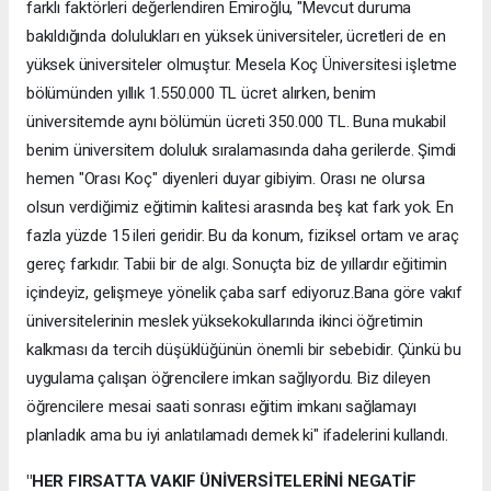
farklı faktörleri değerlendiren Emiroğlu, "Mevcut duruma
bakıldığında dolulukları en yüksek üniversiteler, ücretleri de en
yüksek üniversiteler olmuştur. Mesela Koç Üniversitesi işletme
bölümünden yıllık 1.550.000 TL ücret alırken, benim
üniversitemde aynı bölümün ücreti 350.000 TL. Buna mukabil
benim üniversitem doluluk sıralamasında daha gerilerde. Şimdi
hemen "Orası Koç" diyenleri duyar gibiyim. Orası ne olursa
olsun verdiğimiz eğitimin kalitesi arasında beş kat fark yok. En
fazla yüzde 15 ileri geridir. Bu da konum, fiziksel ortam ve araç
gereç farkıdır. Tabii bir de algı. Sonuçta biz de yıllardır eğitimin
içindeyiz, gelişmeye yönelik çaba sarf ediyoruz.Bana göre vakıf
üniversitelerinin meslek yüksekokullarında ikinci öğretimin
kalkması da tercih düşüklüğünün önemli bir sebebidir. Çünkü bu
uygulama çalışan öğrencilere imkan sağlıyordu. Biz dileyen
öğrencilere mesai saati sonrası eğitim imkanı sağlamayı
planladık ama bu iyi anlatılamadı demek ki" ifadelerini kullandı.
"HER FIRSATTA VAKIF ÜNİVERSİTELERİNİ NEGATİF