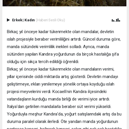
Erkek
|
Kadın
(Haberi Sesli Oku)
Birkaç yıl önceye kadar tükenmekte olan mandalar, devletin
ıslah projesiyle beraber verimliliğini artırdı. Güncel duruma göre,
manda sütündeki verimlilik inekleri solladı. Ayrıca, manda
sütünden yapılan Kandıra yoğurdunun da birçok hastalığa şifa
olduğu için sıkça tercih edildiği öğrenildi.
Birkaç yıl önceye kadar tükenmekte olan mandaların verimi,
yıllar içerisinde ciddi miktarda artış gösterdi. Devletin mandayı
geliştirmeye, ırkları yenilemeye yönelik ortaya koyduğu ıslah
projesi meyvelerini verdi. Kocaeli’nin Kandıra ilçesindeki
vatandaşların kurduğu manda birliği de verimi iyice artırdı.
İtalya’dan getirilen mandalarla beraber süt verimi yükseldi.
Yoğurduyla meşhur Kandıra’da, yoğurt satışlarındaki artış da bu
duruma paralel olarak ilerledi. Öte yandan manda yoğurdunun
pankreas kanseri, bağırsak kanseri, şeker gibi pek çok hastalığa