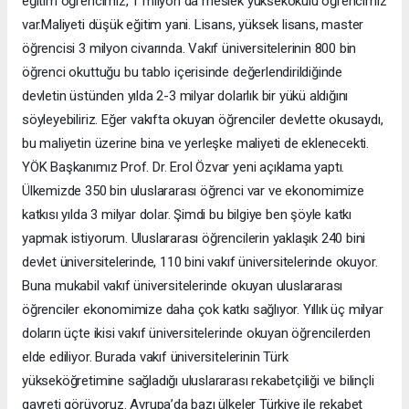
eğitim öğrencimiz, 1 milyon da meslek yüksekokulu öğrencimiz
var.Maliyeti düşük eğitim yani. Lisans, yüksek lisans, master
öğrencisi 3 milyon civarında. Vakıf üniversitelerinin 800 bin
öğrenci okuttuğu bu tablo içerisinde değerlendirildiğinde
devletin üstünden yılda 2-3 milyar dolarlık bir yükü aldığını
söyleyebiliriz. Eğer vakıfta okuyan öğrenciler devlette okusaydı,
bu maliyetin üzerine bina ve yerleşke maliyeti de eklenecekti.
YÖK Başkanımız Prof. Dr. Erol Özvar yeni açıklama yaptı.
Ülkemizde 350 bin uluslararası öğrenci var ve ekonomimize
katkısı yılda 3 milyar dolar. Şimdi bu bilgiye ben şöyle katkı
yapmak istiyorum. Uluslararası öğrencilerin yaklaşık 240 bini
devlet üniversitelerinde, 110 bini vakıf üniversitelerinde okuyor.
Buna mukabil vakıf üniversitelerinde okuyan uluslararası
öğrenciler ekonomimize daha çok katkı sağlıyor. Yıllık üç milyar
doların üçte ikisi vakıf üniversitelerinde okuyan öğrencilerden
elde ediliyor. Burada vakıf üniversitelerinin Türk
yükseköğretimine sağladığı uluslararası rekabetçiliği ve bilinçli
gayreti görüyoruz. Avrupa’da bazı ülkeler Türkiye ile rekabet