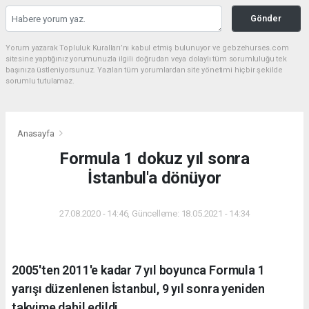
Gönder
Yorum yazarak Topluluk Kuralları’nı kabul etmiş bulunuyor ve gebzehurses.com
sitesine yaptığınız yorumunuzla ilgili doğrudan veya dolaylı tüm sorumluluğu tek
başınıza üstleniyorsunuz. Yazılan tüm yorumlardan site yönetimi hiçbir şekilde
sorumlu tutulamaz.
Anasayfa
Formula 1 dokuz yıl sonra
İstanbul'a dönüyor
27.08.2020 - 14:46, Güncelleme: 18.05.2021 - 14:34
2005'ten 2011'e kadar 7 yıl boyunca Formula 1
yarışı düzenlenen İstanbul, 9 yıl sonra yeniden
takvime dahil edildi.