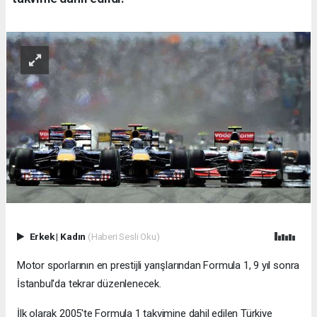
Erkek
|
Kadın
(Haberi Sesli Oku)
Motor sporlarının en prestijli yarışlarından Formula 1, 9 yıl sonra
İstanbul'da tekrar düzenlenecek.
İlk olarak 2005'te Formula 1 takvimine dahil edilen Türkiye