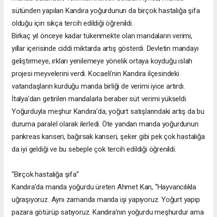
sütünden yapılan Kandıra yoğurdunun da birçok hastalığa şifa
olduğu için sıkça tercih edildiği öğrenildi.
Birkaç yıl önceye kadar tükenmekte olan mandaların verimi,
yıllar içerisinde ciddi miktarda artış gösterdi. Devletin mandayı
geliştirmeye, ırkları yenilemeye yönelik ortaya koyduğu ıslah
projesi meyvelerini verdi. Kocaeli’nin Kandıra ilçesindeki
vatandaşların kurduğu manda birliği de verimi iyice artırdı.
İtalya’dan getirilen mandalarla beraber süt verimi yükseldi.
Yoğurduyla meşhur Kandıra’da, yoğurt satışlarındaki artış da bu
duruma paralel olarak ilerledi. Öte yandan manda yoğurdunun
pankreas kanseri, bağırsak kanseri, şeker gibi pek çok hastalığa
da iyi geldiği ve bu sebeple çok tercih edildiği öğrenildi.
“Birçok hastalığa şifa”
Kandıra’da manda yoğurdu üreten Ahmet Kan, “Hayvancılıkla
uğraşıyoruz. Aynı zamanda manda işi yapıyoruz. Yoğurt yapıp
pazara götürüp satıyoruz. Kandıra’nın yoğurdu meşhurdur ama