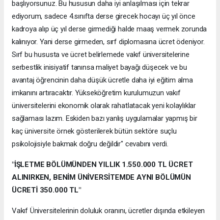
başlıyorsunuz. Bu hususun daha iyi anlaşılması için tekrar
ediyorum, sadece 4.sınıfta derse girecek hocayı üç yıl önce
kadroya alıp üç yıl derse girmediği halde maaş vermek zorunda
kalınıyor. Yani derse girmeden, sırf diplomasına ücret ödeniyor.
Sırf bu hususta ve ücret belirlemede vakıf üniversitelerine
serbestlik inisiyatif tanınsa maliyet bayağı düşecek ve bu
avantaj öğrencinin daha düşük ücretle daha iyi eğitim alma
imkanını artıracaktır. Yükseköğretim kurulumuzun vakıf
üniversitelerini ekonomik olarak rahatlatacak yeni kolaylıklar
sağlaması lazım. Eskiden bazı yanlış uygulamalar yapmış bir
kaç üniversite örnek gösterilerek bütün sektöre suçlu
psikolojisiyle bakmak doğru değildir" cevabını verdi.
"İŞLETME BÖLÜMÜNDEN YILLIK 1.550.000 TL ÜCRET
ALINIRKEN, BENİM ÜNİVERSİTEMDE AYNI BÖLÜMÜN
ÜCRETİ 350.000 TL"
Vakıf Üniversitelerinin doluluk oranını, ücretler dışında etkileyen