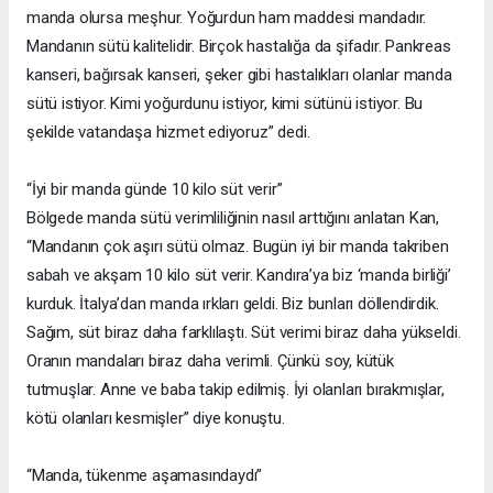
manda olursa meşhur. Yoğurdun ham maddesi mandadır.
Mandanın sütü kalitelidir. Birçok hastalığa da şifadır. Pankreas
kanseri, bağırsak kanseri, şeker gibi hastalıkları olanlar manda
sütü istiyor. Kimi yoğurdunu istiyor, kimi sütünü istiyor. Bu
şekilde vatandaşa hizmet ediyoruz” dedi.
“İyi bir manda günde 10 kilo süt verir”
Bölgede manda sütü verimliliğinin nasıl arttığını anlatan Kan,
“Mandanın çok aşırı sütü olmaz. Bugün iyi bir manda takriben
sabah ve akşam 10 kilo süt verir. Kandıra’ya biz ‘manda birliği’
kurduk. İtalya’dan manda ırkları geldi. Biz bunları döllendirdik.
Sağım, süt biraz daha farklılaştı. Süt verimi biraz daha yükseldi.
Oranın mandaları biraz daha verimli. Çünkü soy, kütük
tutmuşlar. Anne ve baba takip edilmiş. İyi olanları bırakmışlar,
kötü olanları kesmişler” diye konuştu.
“Manda, tükenme aşamasındaydı”