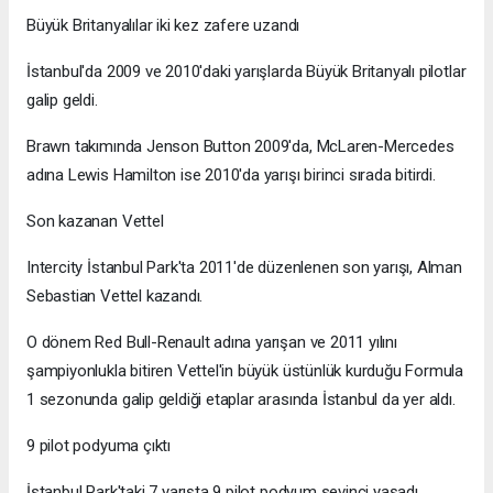
Büyük Britanyalılar iki kez zafere uzandı
İstanbul'da 2009 ve 2010'daki yarışlarda Büyük Britanyalı pilotlar
galip geldi.
Brawn takımında Jenson Button 2009'da, McLaren-Mercedes
adına Lewis Hamilton ise 2010'da yarışı birinci sırada bitirdi.
Son kazanan Vettel
Intercity İstanbul Park'ta 2011'de düzenlenen son yarışı, Alman
Sebastian Vettel kazandı.
O dönem Red Bull-Renault adına yarışan ve 2011 yılını
şampiyonlukla bitiren Vettel'in büyük üstünlük kurduğu Formula
1 sezonunda galip geldiği etaplar arasında İstanbul da yer aldı.
9 pilot podyuma çıktı
İstanbul Park'taki 7 yarışta 9 pilot podyum sevinci yaşadı.