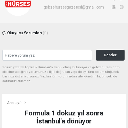
gebzehursesgazetesi@gmail.com
Okuyucu Yorumları
(0)
Gönder
Yorum yazarak Topluluk Kuralları’nı kabul etmiş bulunuyor ve gebzehurses.com
sitesine yaptığınız yorumunuzla ilgili doğrudan veya dolaylı tüm sorumluluğu tek
başınıza üstleniyorsunuz. Yazılan tüm yorumlardan site yönetimi hiçbir şekilde
sorumlu tutulamaz.
Anasayfa
Formula 1 dokuz yıl sonra
İstanbul'a dönüyor