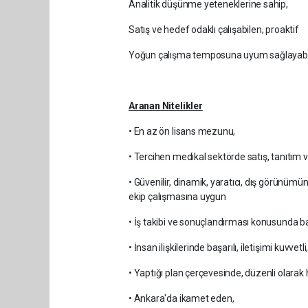
Analitik düşünme yeteneklerine sahip,
Satış ve hedef odaklı çalışabilen, proaktif
Yoğun çalışma temposuna uyum sağlayabile
Aranan Nitelikler
• En az ön lisans mezunu,
• Tercihen medikal sektörde satış, tanıtım
• Güvenilir, dinamik, yaratıcı, dış görünü
ekip çalışmasına uygun
• İş takibi ve sonuçlandırması konusunda baş
• İnsan ilişkilerinde başarılı, iletişimi kuvvetl
• Yaptığı plan çerçevesinde, düzenli olar
• Ankara'da ikamet eden,