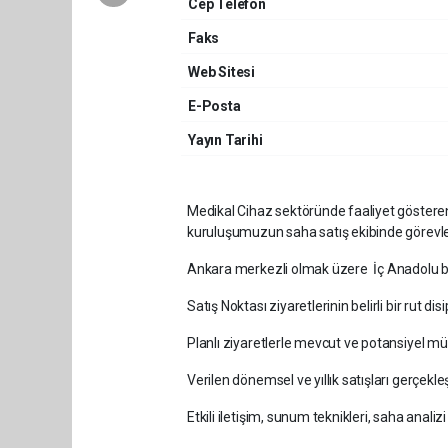
Cep Telefon
Faks
Web Sitesi
E-Posta
Yayın Tarihi
Medikal Cihaz sektöründe faaliyet gösteren
kuruluşumuzun saha satış ekibinde görevle
Ankara merkezli olmak üzere İç Anadolu böl
Satış Noktası ziyaretlerinin belirli bir rut dis
Planlı ziyaretlerle mevcut ve potansiyel müşt
Verilen dönemsel ve yıllık satışları gerçekle
Etkili iletişim, sunum teknikleri, saha analiz