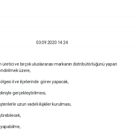
03.09.2020 14:24
 üretici ve birçok uluslararası markanın distribütörlüğünü yapan
ndirilmek üzere,
gesi il ve ilçelerinde görev yapacak,
ipliniyle gerçekleştirilmesi,
erilerle uzun vadeli ilişkiler kurulması,
ştirebilecek,
i yapabilme,