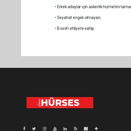
• Erkek adaylar için askerlik hizmetini ta
• Seyahat engeli olmayan,
• B sınıfı ehliyete sahip
Pro-0.053