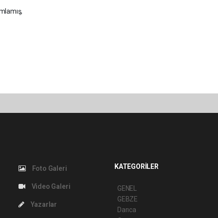
mamlamış,
KATEGORİLER
Foto Galeri
Video Galeri
GENEL
GEBZE
Yazarlar
Darıca