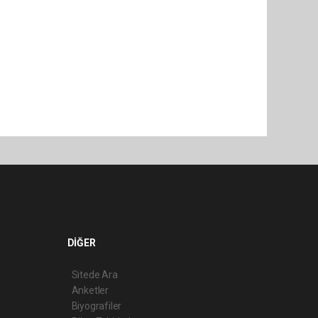
DİĞER
Sitede Ara
Anketler
Biyografiler