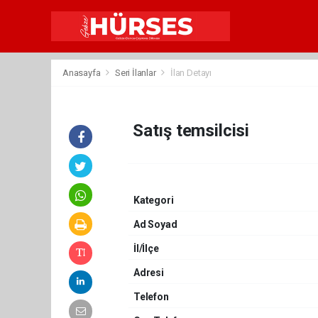
Anasayfa
Seri İlanlar
İlan Detayı
Satış temsilcisi
Kategori
Ad Soyad
İl/İlçe
Adresi
Telefon