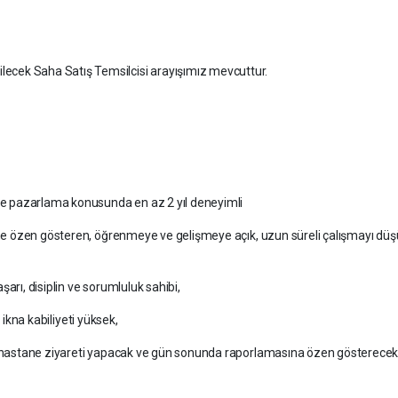
cek Saha Satış Temsilcisi arayışımız mevcuttur.
 ve pazarlama konusunda en az 2 yıl deneyimli
müne özen gösteren, öğrenmeye ve gelişmeye açık, uzun süreli çalışmayı dü
arı, disiplin ve sorumluluk sahibi,
i, ikna kabiliyeti yüksek,
ak hastane ziyareti yapacak ve gün sonunda raporlamasına özen gösterecek