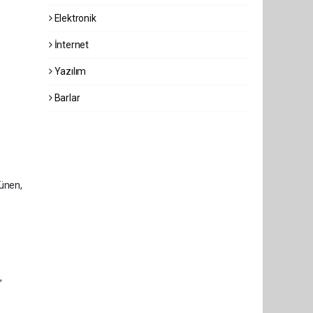
Elektronik
İnternet
Yazılım
Barlar
şünen,
,