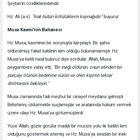
Şeytan'ın özelliklerindendir.
Hz. Ali (a.s):
"İnat bütün kötülüklerin kaynağıdır."
buyurur.
Musa Kavmi'nin Bahanesi
Hz. Musa, kavminin bir sorunuyla karşılaştı. Bir şahıs
öldürülmüş fakat katilinin kim olduğu bulunamamıştı. Hz.
Musa'ya katili nasıl buluruz diye sordular. Allah, Musa
peygambere vahiy etti;
"Bir ineği öldürün, onun etinden bir
parçayı ölünün bedenine sürün ve ölen kişinin tekrar
dirilmesini bekleyin."
Musa zamanında faili meçhul bir cinayet meydana gelmişti.
Birbirlerini, öldürmekle suçlamışlar ve aralarında hüküm vermek
üzere olayı Hz. Musa'ya götürmüşlerdi.
Yüce Allah, gözle görülür maddi bir mucize yolu ile katilin kim
olduğunu göstermek istemiş ve Hz. Musa'ya sıradan bir inek