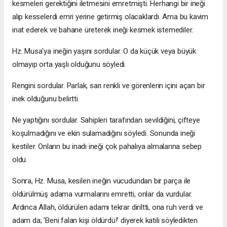
kesmeleri gerektiğini iletmesini emretmişti. Herhangi bir ineği
alıp kesselerdi emri yerine getirmiş olacaklardı. Ama bu kavim
inat ederek ve bahane üreterek ineği kesmek istemediler.
Hz. Musa'ya ineğin yaşını sordular. O da küçük veya büyük
olmayıp orta yaşlı olduğunu söyledi.
Rengini sordular. Parlak, sarı renkli ve görenlerin içini açan bir
inek olduğunu belirtti.
Ne yaptığını sordular. Sahipleri tarafından sevildiğini, çifteye
koşulmadığını ve ekin sulamadığını söyledi. Sonunda ineği
kestiler. Onların bu inadı ineği çok pahalıya almalarına sebep
oldu.
Sonra, Hz. Musa, kesilen ineğin vücudundan bir parça ile
öldürülmüş adama vurmalarını emretti, onlar da vurdular.
Ardınca Allah, öldürülen adamı tekrar diriltti, ona ruh verdi ve
adam da; 'Beni falan kişi öldürdü!' diyerek katili söyledikten