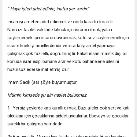
" Hayır işleri adet edinin, inatta şer vardır."
İnsan iyi amelleri adet edinmeli ve onda kararlı olmalıdır.
Namazı fazilet vaktinde kılmak için ısrarcı olmak, yalan
söylememek için ısrarcı davranmak, kötü söz söylememek için
ısrar etmek iyi amellerdendir ve ısrarla iyi amel yapmaya
çalışmak çok faziletli, doğru bir iştir. Fakat insan mantık dışı bir
konuda ısrar edip, bahane arar ve kötü bahanelerle ailesini
huzursuz ederse inat etmiş olur.
İmam Sadık (as) şöyle buyurmuştur:
Mümin kimsede şu altı haslet bulunmaz.
1-
Yersiz şeylerde katı kurallı olmak; Bazı aileler çok sert ve katı
oldukları için çocuklarına şiddet uygularlar. Ebeveyn ve çocuklar
sürekli bir çatışma halindedir.
2-
Başarısızlık; Mümin kişi faydasız olmamalıdır. Hem kendine