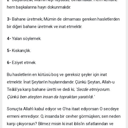
hem başkalarına hayrı dokunmalıdır.
3-
Bahane üretmek; Mümin de olmaması gereken hasletlerden
bir diğeri bahane üretmek ve inat etmektir.
4-
Yalan söylemek.
5-
Kıskançlık.
6-
Eziyet etmek.
Bu hasletlerin en kötüsü boş ve gereksiz şeyler için inat
etmektir. İnat Şeytan'ın huylarındandır. Çünkü Şeytan, Allah-u
Teâlâ’ya karşı bahane üretti ve dedi ki;
'Secde etmiyorum.
Çünkü ben ateşten insan da topraktan yaratıldı.'
Sonuçta Allah’ı kabul ediyor ve O'na itaat ediyorsan O secdeye
ermeni emrediyor. O, insanda bir cevher görmüşken; sen neden
karşı çıkıyorsun? Bilmez misin ki inat iblis'in sıfatlarından ve