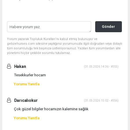
Gönder
Yorum yazarak Topluluk Kuralları’nı kabul etmiş bulunuyor ve
gebzehurses.com sitesine yaptığınız yorumunuzla ilgili doğrudan veya dolaylı
tüm sorumluluğu tek başınıza üstleniyorsunuz. Yazılan tüm yorumlardan site
yönetimi hiçbir şekilde sorumlu tutulamaz.
Hakan
(31.05.2026 14:36 - #355)
Tesekkurler hocam
Yorumu Yanıtla
Darıcalıokur
(31.05.2026 15:02 - #356)
Çok güzel bilgiler hocamızın kalemine sağlık
Yorumu Yanıtla