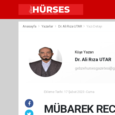
Anasayfa
Yazarlar
Dr. Ali Rıza UTAR
Yazı Detayı
Köşe Yazarı
Dr. Ali Rıza UTAR
gebzehursesgazetesi@g
Ekleme Tarihi: 17 Şubat 2023 -Cuma
MÜBAREK RECE