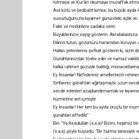
tutmaya ve Kur'ân okumaya muvaffak etmesi i
Asıl kötü ve bedbaht kimse, bu büyük ayda A
susuzluğunuzla kıyamet günündeki açlık ve 
Fakir ve miskinlere sadaka verin.
Büyüklerinize saygı gösterin. Akrabalarınıza 
Dilinizi tutun, gözünüzü haramdan koruyun v
Halkın yetimlerine şefkat gösterin ki, sizin d
Günahlarınızdan tövbe edin ve namaz vakitleri 
halka rahmet gözüyle baktığı, münacatlarına ic
Ey İnsanlar! Nefisleriniz amellerinizin rehines
Sırtlarınız günahtan ağırlaşmıştır, uzun secde
secde edenleri azaplandırmamak ve kıyamet
hürmetine ant içmiştir.
Ey İnsanlar! Her kim bu ayda oruçlu bir mümi
günahları affedilir."
Biri: "Ya Resulullah (s.a.a)! Bizim, hepimiz 
(s.a.a) şöyle buyurdu: "Bir hurma tanesiyle