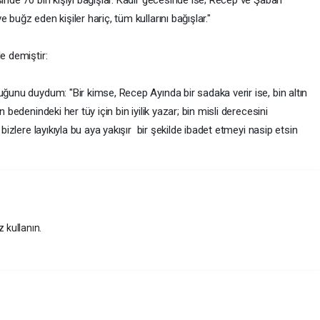
sinde 70 bin kişiyi bağışlar. Kadir gecesinde ise; Recep ve Şaban
buğz eden kişiler hariç, tüm kullarını bağışlar."
e demiştir:
uğunu duydum: "Bir kimse, Recep Ayında bir sadaka verir ise, bin altın
 bedenindeki her tüy için bin iyilik yazar; bin misli derecesini
 bizlere layıkıyla bu aya yakışır bir şekilde ibadet etmeyi nasip etsin
z kullanın.