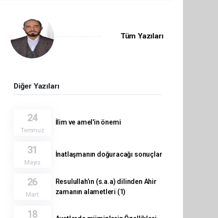
Tüm Yazıları
Diğer Yazıları
24
İlim ve amel'in önemi
Temmuz
31
İnatlaşmanın doğuracağı sonuçlar
Mayıs
26
Resulullah’ın (s.a.a) dilinden Ahir
zamanın alametleri (1)
Mart
18