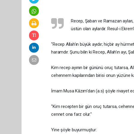
Recep, Şaban ve Ramazan ayları, 
üstün olan aylardır. Resul-i Ekrem'
"Recep Allah'ın büyük ayıdır; hiçbir ay hürm
haramdır. Şunu bilin ki Recep, Allah'ın ayı
Kim recep ayının bir gününü oruç tutarsa, All
cehennem kapılarından birisi onun yüzüne ka
İmam Musa Kâzım'dan (a.s) şöyle rivayet edi
"Kim recepten bir gün oruç tutarsa, cehenne
cennet ona farz olur."
Yine şöyle buyurmuştur: