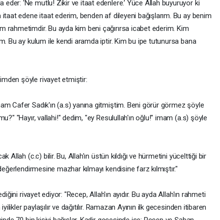
der: 'Ne mutlu! Zikir ve itaat edenlere.’ Yüce Allah buyuruyor ki
 itaat edene itaat ederim, benden af dileyeni bağışlarım. Bu ay benim
m rahmetimdir. Bu ayda kim beni çağırırsa icabet ederim. Kim
m. Bu ay kulum ile kendi aramda iptir. Kim bu ipe tutunursa bana
mden şöyle rivayet etmiştir:
am Cafer Sadık'ın (a.s) yanına gitmiştim. Beni görür görmez şöyle
u?" "Hayır, vallahi!" dedim, "ey Resulullah'ın oğlu!" imam (a.s) şöyle
Allah (c.c) bilir. Bu, Allah'ın üstün kıldığı ve hürmetini yücelttiği bir
değerlendirmesine mazhar kılmayı kendisine farz kılmıştır."
diğini rivayet ediyor: "Recep, Allah'ın ayıdır. Bu ayda Allah'ın rahmeti
yilikler paylaşılır ve dağıtılır. Ramazan Ayının ilk gecesinden itibaren