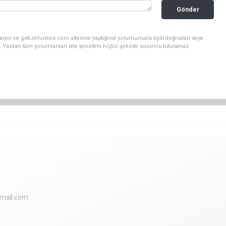
Gönder
nuyor ve gebzehurses.com sitesine yaptığınız yorumunuzla ilgili doğrudan veya
. Yazılan tüm yorumlardan site yönetimi hiçbir şekilde sorumlu tutulamaz.
mail.com