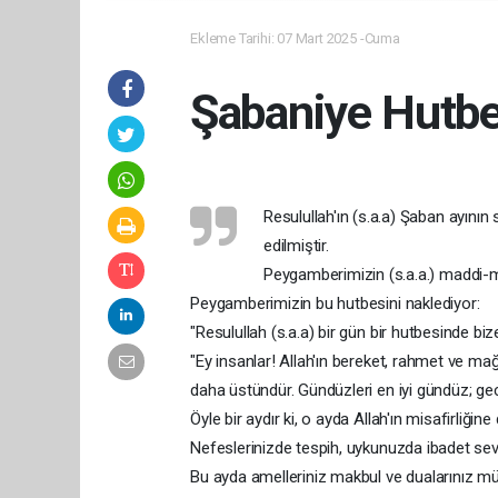
Ekleme Tarihi: 07 Mart 2025 -Cuma
Şabaniye Hutbe
Resulullah'ın (s.a.a) Şaban ayını
edilmiştir.
Peygamberimizin (s.a.a.) maddi-ma
Peygamberimizin bu hutbesini naklediyor:
"Resulullah (s.a.a) bir gün bir hutbesinde bi
"Ey insanlar! Allah'ın bereket, rahmet ve mağfi
daha üstündür. Gündüzleri en iyi gündüz; gece
Öyle bir aydır ki, o ayda Allah'ın misafirliğin
Nefeslerinizde tespih, uykunuzda ibadet sev
Bu ayda amelleriniz makbul ve dualarınız müst