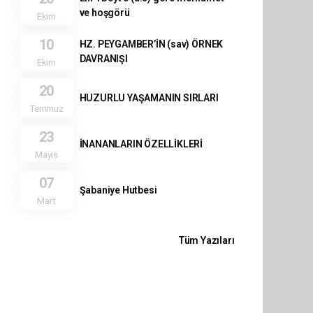
ve hoşgörü
Ekim
10
HZ. PEYGAMBER’İN (sav) ÖRNEK
DAVRANIŞI
Ekim
20
HUZURLU YAŞAMANIN SIRLARI
Temmuz
23
İNANANLARIN ÖZELLİKLERİ
Mayıs
07
Şabaniye Hutbesi
Mart
Tüm Yazıları