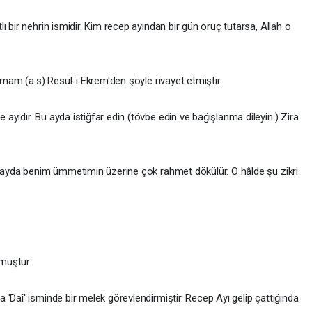
 bir nehrin ismidir. Kim recep ayından bir gün oruç tutarsa, Allah o
İmam (a.s) Resul-i Ekrem'den şöyle rivayet etmiştir:
yıdır. Bu ayda istiğfar edin (tövbe edin ve bağışlanma dileyin.) Zira
u ayda benim ümmetimin üzerine çok rahmet dökülür. O hâlde şu zikri
muştur:
'Daî' isminde bir melek görevlendirmiştir. Recep Ayı gelip çattığında