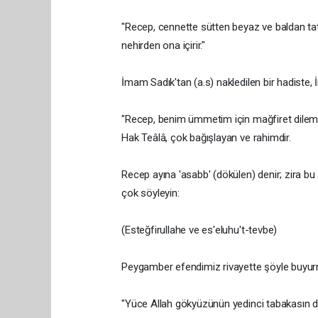
"Recep, cennette sütten beyaz ve baldan tatlı
nehirden ona içirir."
İmam Sadık'tan (a.s) nakledilen bir hadiste, 
"Recep, benim ümmetim için mağfiret dileme a
Hak Teâlâ, çok bağışlayan ve rahimdir.
Recep ayına 'asabb' (dökülen) denir; zira b
çok söyleyin:
(Esteğfirullahe ve es'eluhu't-tevbe)
Peygamber efendimiz rivayette şöyle buyur
"Yüce Allah gökyüzünün yedinci tabakasın da 