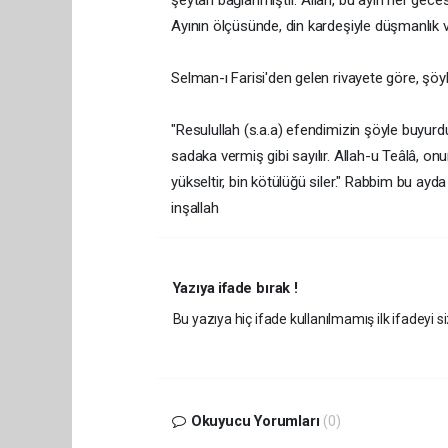
şeytan bağlanmıştır. Allah, bu ayın her gece
Ayının ölçüsünde, din kardeşiyle düşmanlık ve 
Selman-ı Farisi'den gelen rivayete göre, şöyl
"Resulullah (s.a.a) efendimizin şöyle buyurd
sadaka vermiş gibi sayılır. Allah-u Teâlâ, onun
yükseltir, bin kötülüğü siler." Rabbim bu ayda
inşallah
Yazıya ifade bırak !
Bu yazıya hiç ifade kullanılmamış ilk ifadeyi si
Okuyucu Yorumları
(0)