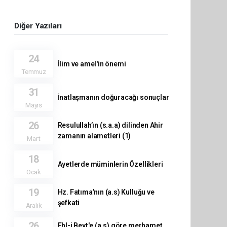
Diğer Yazıları
24
İlim ve amel'in önemi
Temmuz
31
İnatlaşmanın doğuracağı sonuçlar
Mayıs
26
Resulullah’ın (s.a.a) dilinden Ahir
zamanın alametleri (1)
Mart
18
Ayetlerde müminlerin Özellikleri
Ocak
19
Hz. Fatıma’nın (a.s) Kulluğu ve
şefkati
Aralık
26
Ehl-i Beyt'e (a.s) göre merhamet