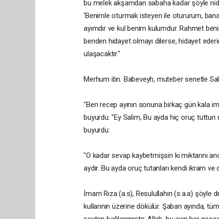
bu melek akşamdan sabaha kadar şöyle nida e
‘Benimle oturmak isteyen ile otururum, bana
ayımdır ve kul benim kulumdur. Rahmet beni
benden hidayet olmayı dilerse, hidayet ederi
ulaşacaktır."
Merhum ibn. Babeveyh, muteber senetle Sali
"Ben recep ayının sonuna birkaç gün kala im
buyurdu: "Ey Salim, Bu ayda hiç oruç tuttun m
buyurdu:
"O kadar sevap kaybetmişsin ki miktarını ancak 
aydır. Bu ayda oruç tutanları kendi ikram ve 
İmam Rıza (a.s), Resulullahın (s.a.a) şöyle de
kullarının üzerine dökülür. Şaban ayında, tüm i