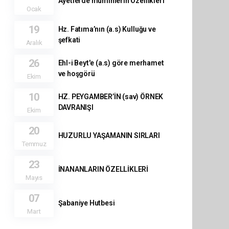
Ayetlerde müminlerin Özellikleri
Ocak
19
Hz. Fatıma’nın (a.s) Kulluğu ve
şefkati
Aralık
26
Ehl-i Beyt'e (a.s) göre merhamet
ve hoşgörü
Ekim
10
HZ. PEYGAMBER’İN (sav) ÖRNEK
DAVRANIŞI
Ekim
20
HUZURLU YAŞAMANIN SIRLARI
Temmuz
23
İNANANLARIN ÖZELLİKLERİ
Mayıs
07
Şabaniye Hutbesi
Mart