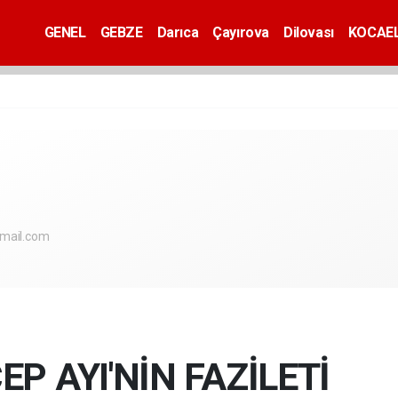
GENEL
GEBZE
Darıca
Çayırova
Dilovası
KOCAEL
mail.com
P AYI'NİN FAZİLETİ