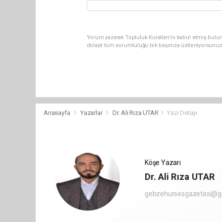
Yorum yazarak Topluluk Kuralları’nı kabul etmiş bulu
dolaylı tüm sorumluluğu tek başınıza üstleniyorsunuz
Anasayfa
Yazarlar
Dr. Ali Rıza UTAR
Yazı Detayı
Köşe Yazarı
Dr. Ali Rıza UTAR
gebzehursesgazetesi@g