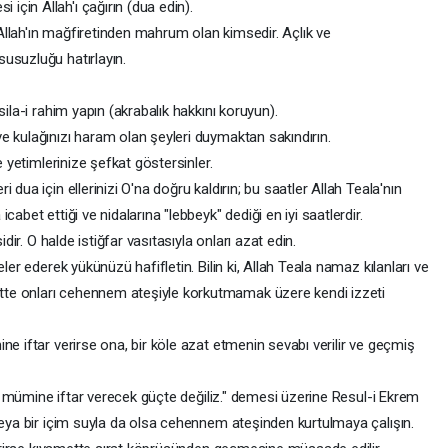
çin Allah'ı çağırın (dua edin).
llah'ın mağfiretinden mahrum olan kimsedir. Açlık ve
susuzluğu hatırlayın.
sila-i rahim yapın (akrabalık hakkını koruyun).
e kulağınızı haram olan şeyleri duymaktan sakındırın.
e yetimlerinize şefkat göstersinler.
dua için ellerinizi O'na doğru kaldırın; bu saatler Allah Teala'nın
abet ettiği ve nidalarına "lebbeyk" dediği en iyi saatlerdir.
idir. O halde istiğfar vasıtasıyla onları azat edin.
ler ederek yükünüzü hafifletin. Bilin ki, Allah Teala namaz kılanları ve
te onları cehennem ateşiyle korkutmamak üzere kendi izzeti
ne iftar verirse ona, bir köle azat etmenin sevabı verilir ve geçmiş
bir mümine iftar verecek güçte değiliz." demesi üzerine Resul-i Ekrem
 veya bir içim suyla da olsa cehennem ateşinden kurtulmaya çalışın.