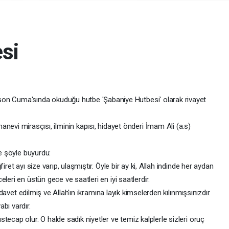
si
n son Cuma'sında okuduğu hutbe 'Şabaniye Hutbesi' olarak rivayet
nevi mirasçısı, ilminin kapısı, hidayet önderi İmam Ali (a.s)
ze şöyle buyurdu:
ret ayı size varıp, ulaşmıştır. Öyle bir ay ki, Allah indinde her aydan
leri en üstün gece ve saatleri en iyi saatlerdir.
e davet edilmiş ve Allah'ın ikramına layık kimselerden kılınmışsınızdır.
abı vardır.
ecap olur. O halde sadık niyetler ve temiz kalplerle sizleri oruç