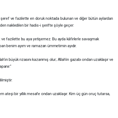
şeref ve fazilette en doruk noktada bulunan ve diğer bütün aylardan
den nakledilen bir hadis-i şerifte şöyle geçer:
et ve fazilette bu aya yetişemez. Bu ayda kâfirlerle savaşmak
, Şaban benim ayım ve ramazan ümmetimin ayıdır.
ah'ın büyük rızasını kazanmış olur; Allah'ın gazabı ondan uzaklaşır ve
panır."
lmiştir:
m ateşi bir yıllık mesafe ondan uzaklaşır. Kim üç gün oruç tutarsa,