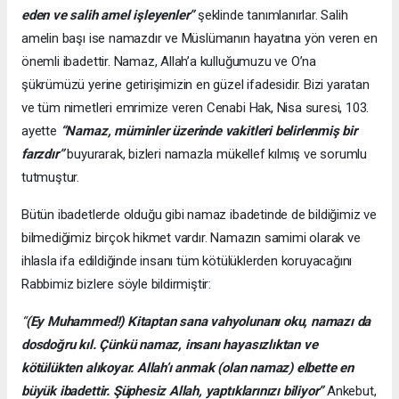
eden ve salih amel işleyenler”
şeklinde tanımlanırlar. Salih
amelin başı ise namazdır ve Müslümanın hayatına yön veren en
önemli ibadettir. Namaz, Allah’a kulluğumuzu ve O’na
şükrümüzü yerine getirişimizin en güzel ifadesidir. Bizi yaratan
ve tüm nimetleri emrimize veren Cenabi Hak, Nisa suresi, 103.
ayette
“Namaz, müminler üzerinde vakitleri belirlenmiş bir
farzdır”
buyurarak, bizleri namazla mükellef kılmış ve sorumlu
tutmuştur.
Bütün ibadetlerde olduğu gibi namaz ibadetinde de bildiğimiz ve
bilmediğimiz birçok hikmet vardır. Namazın samimi olarak ve
ihlasla ifa edildiğinde insanı tüm kötülüklerden koruyacağını
Rabbimiz bizlere söyle bildirmiştir:
“
(Ey Muhammed!) Kitaptan sana vahyolunanı oku, namazı da
dosdoğru kıl. Çünkü namaz, insanı hayasızlıktan ve
kötülükten alıkoyar. Allah’ı anmak (olan namaz) elbette en
büyük ibadettir. Şüphesiz Allah, yaptıklarınızı biliyor”
Ankebut,