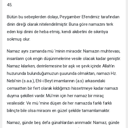
45.
Bütün bu sebeplerden dolayı, Peygamber Efendimiz tarafından
dinin direği olarak nitelendirilmiştir. Buna göre namazını terk
eden kişi dinini de heba etmiş; kendi akıbetini de sıkıntıya
sokmuş olur.
Namaz aynı zamanda mü 'minin miracıdır. Namazın muhtevası,
insanların çok engin düşünmelerine vesile olacak kadar geniştir.
Namaz kılarken, derinlemesine bir aşk ve şevk içinde Allah’ın
huzurunda bulunduğumuzun şuurunda olmaktan, namazı Hz.
Nebi’nin (s.a.a.), Ehl-i Beyt imamlarının (a.s) arkasındaki
cemaatten bir fert olarak kıldığımızı hissetmeye kadar namazı
duyma şekilleri vardır. Mü’min için her namaz bir miraç
vesilesidir. Ve mü 'mine düşen de her namazda farklı farklı
bilinçte bile olsa miracını en güzel şekilde tamamlamaktır.
Namaz, günde beş defa günahlardan arınmadır. Namaz, günde