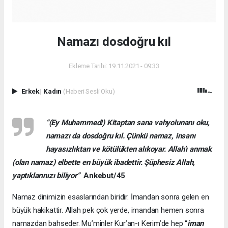
Namazı dosdoğru kıl
Ekleme Tarihi: 19.11.2021 - 09:33
Erkek
|
Kadın
(Haberi Sesli Oku)
“(Ey Muhammed!) Kitaptan sana vahyolunanı oku,
namazı da dosdoğru kıl. Çünkü namaz, insanı
hayasızlıktan ve kötülükten alıkoyar. Allah’ı anmak
(olan namaz) elbette en büyük ibadettir. Şüphesiz Allah,
yaptıklarınızı biliyor”
Ankebut/45
Namaz dinimizin esaslarından biridir. İmandan sonra gelen en
büyük hakikattir. Allah pek çok yerde, imandan hemen sonra
namazdan bahseder. Mu’minler Kur’an-ı Kerim’de hep “
iman