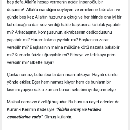
beş defa Allah’a hesap vermenin adıdır. İnsanoğlu bir
düşünse! Allah’a inandığını söyleyen ve emirlerine tabi olan ve
günde beş kez Allah’ın huzuruna çıktığı ve her birinde ona iyi bir
kul olacağına dair söz verdiği halde başkasına kötülük yapabilir
mi? Arkadaşının, komşusunun, akrabasının dedikodusunu
yapabilir mi? Haram lokma yiyebilir mi? Başkasına zarar
verebilir mi? Başkasının malına mülküne kötü nazarla bakabilir
mi? Kumarla faizle uğraşabilir mi? Fitneye ve tefrikaya prim
verebilir mi? Elbette hayır!
Çünkü namaz, bütün bunlardan insanı alıkoyar. Hayatı olumlu
yönde etkiler. Eğer hem namaz kılıyor hem de bunların bir
kısmını yapıyorsak o zaman bunun sebebini iyi düşünmeliyiz.
Makbul namazın özelliği huşudur. Bu hususa riayet edenler de
Kur’an-ı Kerimin ifadesiyle
“felaha ermiş ve Firdevs
cennetlerine varis“
Olmuş kullardır.