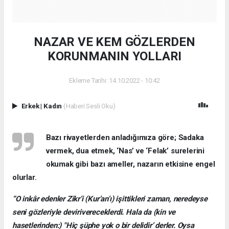
NAZAR VE KEM GÖZLERDEN
KORUNMANIN YOLLARI
Ekleme Tarihi: 14.10.2022 - 10:42
Erkek
|
Kadın
(Haberi Sesli Oku)
Bazı rivayetlerden anladığımıza göre; Sadaka
vermek, dua etmek, ‘Nas’ ve ‘Felak’ surelerini
okumak gibi bazı ameller, nazarın etkisine engel
olurlar.
“O inkâr edenler Zikr’i (Kur’an’ı) işittikleri zaman, neredeyse
seni gözleriyle devirivereceklerdi. Hala da (kin ve
hasetlerinden:) "Hiç şüphe yok o bir delidir’ derler. Oysa