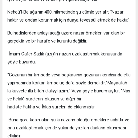
Nehcü'l-Belağa'nın 400. hikmetinde şu cümle yer alır: "Nazar
haktır ve ondan korunmak için duaya tevessül etmek de haktır."
Bu hadislerden anlaşılacağı üzere nazar örnekleri var olan bir
gerçektir ve bir hurafe ve kuruntu değildir.
İmam Cafer Sadık (a.s)'ın nazarı uzaklaştırmak konusunda
şöyle buyurdu;
"Gözünün bir kimsede veya başkasının gözünün kendisinde etki
yapmasında korkan kimse üç defa şöyle demelidir:"Maşaallah
la kuvvete illa billah elaliyyilazim." Veya şöyle buyurmuştur: "Nas
ve Felak" surelerini okusun ve diğer bir
hadiste Fatiha ve İhlas sureleri de eklenmiştir.
Buna göre kesin olan şu ki nazarın olduğu örneklere sabittir ve
onu uzaklaştırmak için de yukarıda yazılan duaların okunması
etkilidir.