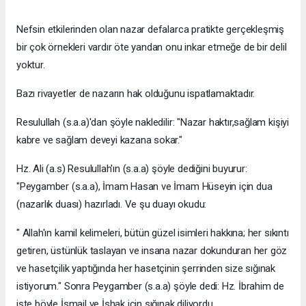
Nefsin etkilerinden olan nazar defalarca pratikte gerçekleşmiş
bir çok örnekleri vardır öte yandan onu inkar etmeğe de bir delil
yoktur.
Bazı rivayetler de nazarın hak olduğunu ispatlamaktadır.
Resulullah (s.a.a)'dan şöyle nakledilir: "Nazar haktır,sağlam kişiyi
kabre ve sağlam deveyi kazana sokar."
Hz. Ali (a.s) Resulullah'ın (s.a.a) şöyle dediğini buyurur:
"Peygamber (s.a.a), İmam Hasan ve İmam Hüseyin için dua
(nazarlık duası) hazırladı. Ve şu duayı okudu:
" Allah'ın kamil kelimeleri, bütün güzel isimleri hakkına; her sıkıntı
getiren, üstünlük taslayan ve insana nazar dokunduran her göz
ve hasetçilik yaptığında her hasetçinin şerrinden size sığınak
istiyorum." Sonra Peygamber (s.a.a) şöyle dedi: Hz. İbrahim de
işte böyle İsmail ve İshak için sığınak diliyordu.