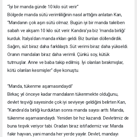
“İyi bir manda günde 10 kilo süt verir”
Bölgede manda sütü verimliliğinin nasıl arttığını anlatan Kan,
“Mandanın çok aşırı sütü olmaz. Bugün iyi bir manda takriben
sabah ve akşam 10 kilo süt verir. Kandıra’ya biz ‘manda birliği’
kurduk. İtalya’dan manda ırkları geldi. Biz bunları döllendirdik.
Sağım, süt biraz daha farklılaştı. Süt verimi biraz daha yükseldi.
Oranın mandaları biraz daha verimli. Çünkü soy, kütük
tutmuşlar. Anne ve baba takip edilmiş. İyi olanları bırakmışlar,
kötü olanları kesmişler” diye konuştu.
“Manda, tükenme aşamasındaydı”
Birkaç yıl önceye kadar mandaların tükenmekte olduğunu,
devlet teşviği sayesinde çok iyi seviyeye geldiğini belirten Kan,
“Kandıra’da birliği kurduktan sonra manda sayısı arttı. Manda,
tükenme aşamasındaydı. Yeniden bir hız kazandı. Devletimiz de
buna teşvik veriyor tabi. Oradan biraz istifademiz var. Manda
fakir hayvan, yani manda her yerde yayılır. Devlet, mandayı