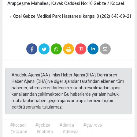
Arapçeşme Mahallesi, Kavak Caddesi No:10 Gebze / Kocaeli
→ Özel Gebze Medikal Park Hastanesi karşısı 0 (262) 643-69-21
Anadolu Ajansı (AA), İhlas Haber Ajansı (İHA), Demirören
Haber Ajansı (DHA) ve diğer ajanslar tarafından eklenen tüm
haberler, sitemizin editörlerinin müdahalesi olmadan ajans
kanallarından çekilmektedir. Bu haberlerde yer alan hukuki
muhataplar haberi geçen ajanslar olup sitemizin hiç bir
editörü sorumlu tutulamaz...
#kocaeli
#gebze
#darıca
#çayırova
#eczane
#nöbetçi
#dilovası