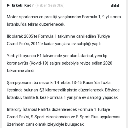
Erkek
|
Kadın
(Haberi Sesli Oku)
Motor sporlarının en prestijli yarışlarından Formula 1, 9 yıl sonra
İstanbul'da tekrar düzenlenecek.
İlk olarak 2005'te Formula 1 takvimine dahil edilen Türkiye
Grand Prix'si, 2011'e kadar yarışlara ev sahipliği yaptı.
Yedi yıl boyunca F1 takviminde yer alan İstanbul, yeni tip
koronavirüs (Kovid-19) salgını sebebiyle revize edilen 2020
takvimine alındı.
Şampiyonanın bu sezonki 14. etabı, 13-15 Kasım'da Tuzla
ilçesinde bulunan 5,3 kilometrelik pistte düzenlenecek. Böylece
İstanbul, tarihte 8. kez Formula 1 yarışına ev sahipliği yapacak.
Intercity İstanbul Park’ta düzenlenecek Formula 1 Türkiye
Grand Prix'si, S Sport ekranlarından ve S Sport Plus uygulaması
üzerinden canlı olarak izleyiciyle buluşacak.