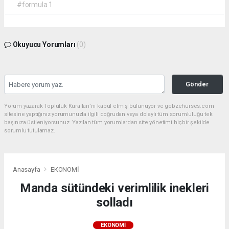
#formula 1
Okuyucu Yorumları
(0)
Gönder
Yorum yazarak Topluluk Kuralları’nı kabul etmiş bulunuyor ve gebzehurses.com
sitesine yaptığınız yorumunuzla ilgili doğrudan veya dolaylı tüm sorumluluğu tek
başınıza üstleniyorsunuz. Yazılan tüm yorumlardan site yönetimi hiçbir şekilde
sorumlu tutulamaz.
Anasayfa
EKONOMİ
Manda sütündeki verimlilik inekleri
solladı
EKONOMİ