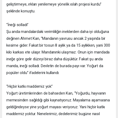
geliştirmeye, ırkları yenilemeye yönelik ıslah projesi kurdu”
şeklinde konuştu.
“İneği solladı”
Şu anda mandalardaki verimliliğin ineklerden daha iyi olduğuna
değinen Ahmet Kan, “Mandanın yavrusu ancak 2 yaşında bir
kesime gider. Fakat bir tosun 8 aylık ya da 15 aylıkken, yani 300
kilo karkas ete ulaşır. Mandanınki ulaşmaz. Onun için mandada
ineğe göre gelir düzeyi biraz daha düşüktür. Fakat şu anda
manda, ineği solladı. Devletin de burada payı var. Yoğurt da
popüler oldu” ifadelerini kullandı.
“Hiçbir katkı maddemiz yok”
Yoğurt üretimlerinden de bahseden Kan, “Yoğurdu, hayvanın
memesinden sağıldığı gibi kaynatıyoruz. Mayalama aşamasına
geldiğindeyse yine yoğurt mayası veriyoruz. Yani hiçbir katkı
maddemiz yoktur. Nenelerimiz, dedelerimiz bugüne nasıl