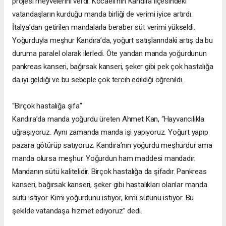
projesi meyvelerini verdi. Kocaeli’nin Kandıra ilçesindeki
vatandaşların kurduğu manda birliği de verimi iyice artırdı.
İtalya’dan getirilen mandalarla beraber süt verimi yükseldi.
Yoğurduyla meşhur Kandıra’da, yoğurt satışlarındaki artış da bu
duruma paralel olarak ilerledi. Öte yandan manda yoğurdunun
pankreas kanseri, bağırsak kanseri, şeker gibi pek çok hastalığa
da iyi geldiği ve bu sebeple çok tercih edildiği öğrenildi.
“Birçok hastalığa şifa”
Kandıra’da manda yoğurdu üreten Ahmet Kan, “Hayvancılıkla
uğraşıyoruz. Aynı zamanda manda işi yapıyoruz. Yoğurt yapıp
pazara götürüp satıyoruz. Kandıra’nın yoğurdu meşhurdur ama
manda olursa meşhur. Yoğurdun ham maddesi mandadır.
Mandanın sütü kalitelidir. Birçok hastalığa da şifadır. Pankreas
kanseri, bağırsak kanseri, şeker gibi hastalıkları olanlar manda
sütü istiyor. Kimi yoğurdunu istiyor, kimi sütünü istiyor. Bu
şekilde vatandaşa hizmet ediyoruz” dedi.