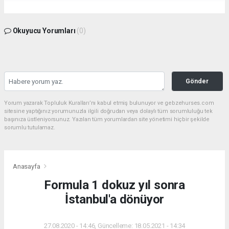
Okuyucu Yorumları
(0)
Gönder
Yorum yazarak Topluluk Kuralları’nı kabul etmiş bulunuyor ve gebzehurses.com
sitesine yaptığınız yorumunuzla ilgili doğrudan veya dolaylı tüm sorumluluğu tek
başınıza üstleniyorsunuz. Yazılan tüm yorumlardan site yönetimi hiçbir şekilde
sorumlu tutulamaz.
Anasayfa
Formula 1 dokuz yıl sonra
İstanbul'a dönüyor
27.08.2020 - 14:46, Güncelleme: 18.05.2021 - 14:34