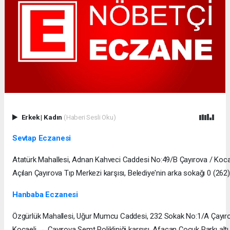
Erkek
|
Kadın
(Haberi Sesli Oku)
Sevtap Eczanesi
Atatürk Mahallesi, Adnan Kahveci Caddesi No:49/B Çayırova / Koca
Açılan Çayırova Tıp Merkezi karşısı, Belediye'nin arka sokağı 0 (26
Hanbaba Eczanesi
Özgürlük Mahallesi, Uğur Mumcu Caddesi, 232 Sokak No:1/A Çayır
Kocaeli → Çayırova Semt Polikliniği karşısı, Afacan Çocuk Parkı alt