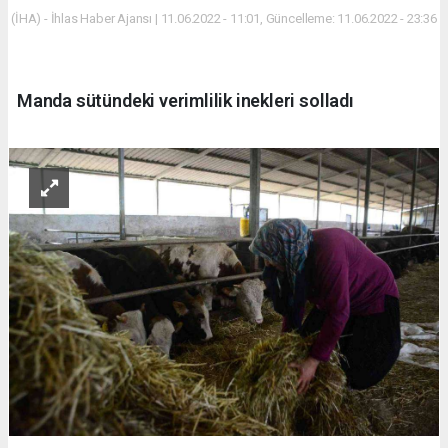
(İHA) - İhlas Haber Ajansı | 11.06.2022 - 11:01, Güncelleme: 11.06.2022 - 23:36
Manda sütündeki verimlilik inekleri solladı