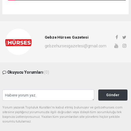
Gebze Hürses Gazetesi
gebzehursesgazetesi@gmail.com
Okuyucu Yorumları
(0)
Gönder
Yorum yazarak Topluluk Kuralları’nı kabul etmiş bulunuyor ve gebzehurses.com
sitesine yaptığınız yorumunuzla ilgili doğrudan veya dolaylı tüm sorumluluğu tek
başınıza üstleniyorsunuz. Yazılan tüm yorumlardan site yönetimi hiçbir şekilde
sorumlu tutulamaz.