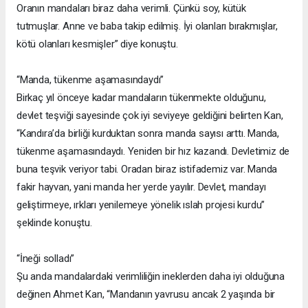
Oranın mandaları biraz daha verimli. Çünkü soy, kütük
tutmuşlar. Anne ve baba takip edilmiş. İyi olanları bırakmışlar,
kötü olanları kesmişler” diye konuştu.
“Manda, tükenme aşamasındaydı”
Birkaç yıl önceye kadar mandaların tükenmekte olduğunu,
devlet teşviği sayesinde çok iyi seviyeye geldiğini belirten Kan,
“Kandıra’da birliği kurduktan sonra manda sayısı arttı. Manda,
tükenme aşamasındaydı. Yeniden bir hız kazandı. Devletimiz de
buna teşvik veriyor tabi. Oradan biraz istifademiz var. Manda
fakir hayvan, yani manda her yerde yayılır. Devlet, mandayı
geliştirmeye, ırkları yenilemeye yönelik ıslah projesi kurdu”
şeklinde konuştu.
“İneği solladı”
Şu anda mandalardaki verimliliğin ineklerden daha iyi olduğuna
değinen Ahmet Kan, “Mandanın yavrusu ancak 2 yaşında bir