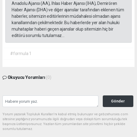
Anadolu Ajansı (AA), İhlas Haber Ajansı (İHA), Demirören
Haber Ajansı (DHA) ve diğer ajanslar tarafından eklenen tüm
haberler, sitemizin editörlerinin müdahalesi olmadan ajans
kanallarından çekilmektedir. Bu haberlerde yer alan hukuki
muhataplar haberi geçen ajanslar olup sitemizin hiç bir
editörü sorumlu tutulamaz...
#formula 1
Okuyucu Yorumları
(0)
Gönder
Yorum yazarak Topluluk Kuralları’nı kabul etmiş bulunuyor ve gebzehurses.com
sitesine yaptığınız yorumunuzla ilgili doğrudan veya dolaylı tüm sorumluluğu tek
başınıza üstleniyorsunuz. Yazılan tüm yorumlardan site yönetimi hiçbir şekilde
sorumlu tutulamaz.