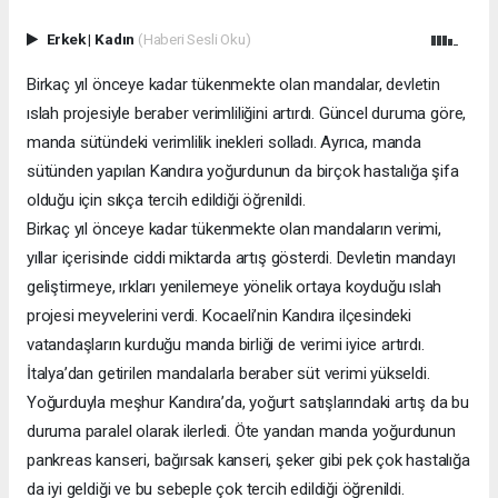
Erkek
|
Kadın
(Haberi Sesli Oku)
Birkaç yıl önceye kadar tükenmekte olan mandalar, devletin
ıslah projesiyle beraber verimliliğini artırdı. Güncel duruma göre,
manda sütündeki verimlilik inekleri solladı. Ayrıca, manda
sütünden yapılan Kandıra yoğurdunun da birçok hastalığa şifa
olduğu için sıkça tercih edildiği öğrenildi.
Birkaç yıl önceye kadar tükenmekte olan mandaların verimi,
yıllar içerisinde ciddi miktarda artış gösterdi. Devletin mandayı
geliştirmeye, ırkları yenilemeye yönelik ortaya koyduğu ıslah
projesi meyvelerini verdi. Kocaeli’nin Kandıra ilçesindeki
vatandaşların kurduğu manda birliği de verimi iyice artırdı.
İtalya’dan getirilen mandalarla beraber süt verimi yükseldi.
Yoğurduyla meşhur Kandıra’da, yoğurt satışlarındaki artış da bu
duruma paralel olarak ilerledi. Öte yandan manda yoğurdunun
pankreas kanseri, bağırsak kanseri, şeker gibi pek çok hastalığa
da iyi geldiği ve bu sebeple çok tercih edildiği öğrenildi.