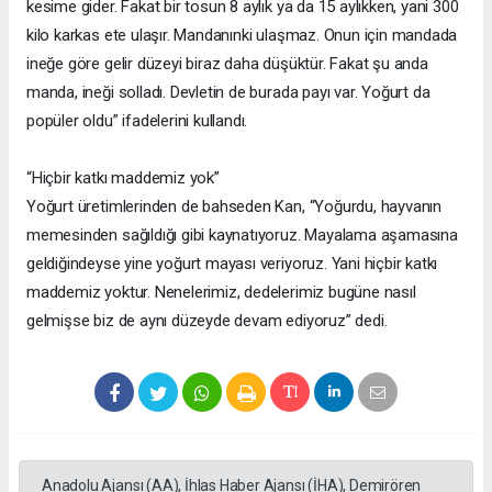
kesime gider. Fakat bir tosun 8 aylık ya da 15 aylıkken, yani 300
kilo karkas ete ulaşır. Mandanınki ulaşmaz. Onun için mandada
ineğe göre gelir düzeyi biraz daha düşüktür. Fakat şu anda
manda, ineği solladı. Devletin de burada payı var. Yoğurt da
popüler oldu” ifadelerini kullandı.
“Hiçbir katkı maddemiz yok”
Yoğurt üretimlerinden de bahseden Kan, “Yoğurdu, hayvanın
memesinden sağıldığı gibi kaynatıyoruz. Mayalama aşamasına
geldiğindeyse yine yoğurt mayası veriyoruz. Yani hiçbir katkı
maddemiz yoktur. Nenelerimiz, dedelerimiz bugüne nasıl
gelmişse biz de aynı düzeyde devam ediyoruz” dedi.
Anadolu Ajansı (AA), İhlas Haber Ajansı (İHA), Demirören