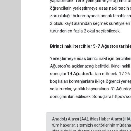
yapılabilecek. Yerel yerleştirmeyle öğrenci al
öğrencilerin yerleştirmeye esas nakil tercih 
zorunluluğu bulunmayacak ancak tercihlerine
2 okulu kayıt alanından seçmek suretiyle en f
türünden en fazla 2 okul seçilebilecek.
Birinci nakil tercihler 5-7 Ağustos tarihl
Yerleştirmeye esas birinci nakil için tercihl
Ağustos'ta açıklanacağı belirtildi. İkinci nak
sonuçlar 14 Ağustos'ta ilan edilecek. 17-26
boş kalan kontenjanlara il/ilçe öğrenci yerl
ve kurumlar, yatılılık başvurularını 31 Ağustos-
sonuçları ilan edilecek. Sonuçlara https://s
Anadolu Ajansı (AA), İhlas Haber Ajansı (İHA
tüm haberler, sitemizin editörlerinin müdaha