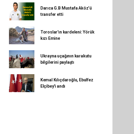
Darıca G.B Mustafa Aköz’ü
transfer etti
Toroslar'ın kardeleni: Yörük
kızı Emine
Ukrayna uçağının karakutu
bilgilerini paylaştı
Kemal Kılıçdaroğlu, Ebulfez
Elçibey'i andı