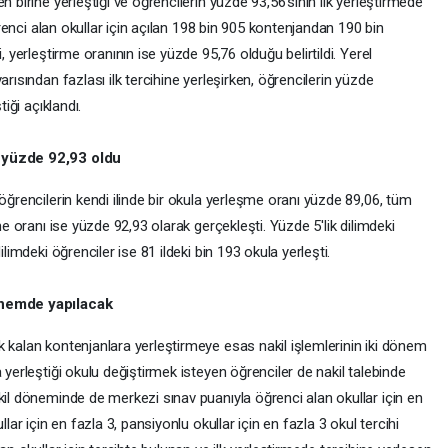
n birine yerleştiği ve öğrencilerin yüzde 93,56'sının ilk yerleştirmede
öğrenci alan okullar için açılan 198 bin 905 kontenjandan 190 bin
, yerleştirme oranının ise yüzde 95,76 olduğu belirtildi. Yerel
arısından fazlası ilk tercihine yerleşirken, öğrencilerin yüzde
tiği açıklandı.
ı yüzde 92,93 oldu
öğrencilerin kendi ilinde bir okula yerleşme oranı yüzde 89,06, tüm
me oranı ise yüzde 92,93 olarak gerçekleşti. Yüzde 5'lik dilimdeki
ilimdeki öğrenciler ise 81 ildeki bin 193 okula yerleşti.
dönemde yapılacak
 kalan kontenjanlara yerleştirmeye esas nakil işlemlerinin iki dönem
 yerleştiği okulu değiştirmek isteyen öğrenciler de nakil talebinde
kil döneminde de merkezi sınav puanıyla öğrenci alan okullar için en
lar için en fazla 3, pansiyonlu okullar için en fazla 3 okul tercihi