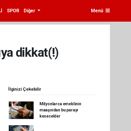
İ
SPOR
Diğer
Menü
ya dikkat(!)
İlginizi Çekebilir
Milyonlarca emeklinin
maaşından bu parayı
kesecekler