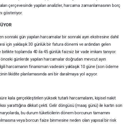
maları çerçevesinde yapılan analizler, harcama zamanlamasının borç
nı gösteriyor.
ŞÜYOR
n sonraki gün yapılan harcamalar bir sonraki ayın ekstresine dahil
si için yaklaşık 30 günlük bir fatura dönemi ve ardından gelen
rlikte toplamda 40 ila 45 günlük faizsiz bir vade imkanı tanıyor.
 önceki günlerde yapılan harcamalar doğrudan mevcut ayın
 ilgili harcamanın finansman vadesini yaklaşık 10 güne (son ödeme
inin likidite planlamasında ani bir daralmaya yol açıyor.
üre kala gerçekleştirilen yüksek tutarlı harcamaların, kişisel nakit
ısı yarattığına dikkat çekti. Gelir döngüsü (maaş günü) ile kartın son
naryolarda, bu durum tüketicilerin dönem borcunun tamamını
ılmasına veya borcun faize binmesine neden olan yapısal bir risk