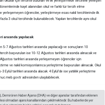
an okullar için tercihte bulunan ve ilk yerleştirmede tercihine yerleşen
dönemlerinde kayıt alanından okul ve farklı tür tercih etme
 yerleşemeyen öğrenciler, yerleştirmeye esas nakil tercihlerinde ilk
azla 3 okul tercihinde bulunabilecek. Yapılan tercihlerde aynı okul
eri arasında yapılacak
erin 5-7 Ağustos tarihleri arasında yapılacağı ve sonuçların 10
il tercih başvuruları ise 10-12 Ağustos tarihleri arasında alınacak ve
 Ağustos tarihleri arasında yerleşemeyen öğrenciler için
eştirme ve nakil komisyonlarınca yerleştirme başvuruları alınacak. Okul
3 Eylül tarihleri arasında alacak. 4 Eylül'de ise yatılılık yerleştirme
onuc.meb.gov.tr adresinden ulaşılabilecek.
), Demirören Haber Ajansı (DHA) ve diğer ajanslar tarafından eklenen
lesi olmadan ajans kanallarından çekilmektedir. Bu haberlerde yer