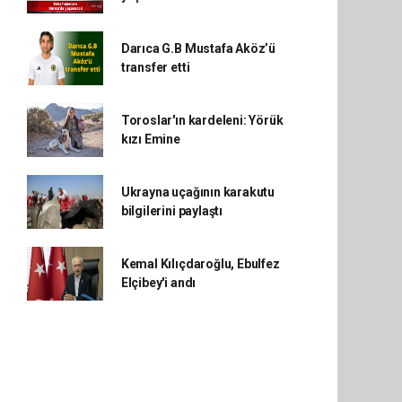
Darıca G.B Mustafa Aköz’ü
transfer etti
Toroslar'ın kardeleni: Yörük
kızı Emine
Ukrayna uçağının karakutu
bilgilerini paylaştı
Kemal Kılıçdaroğlu, Ebulfez
Elçibey'i andı