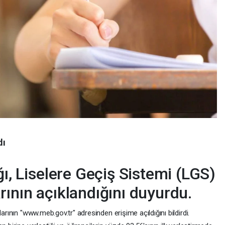
dı
ğı, Liselere Geçiş Sistemi (LGS)
rının açıklandığını duyurdu.
arının "www.meb.gov.tr" adresinden erişime açıldığını bildirdi.