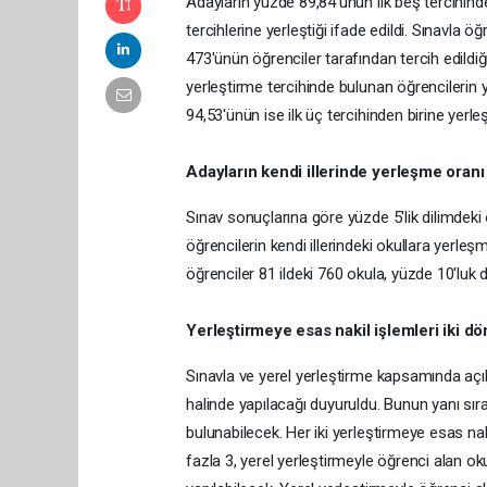
Adayların yüzde 89,84'ünün ilk beş tercihinde
tercihlerine yerleştiği ifade edildi. Sınavla 
473'ünün öğrenciler tarafından tercih edildiği
yerleştirme tercihinde bulunan öğrencilerin y
94,53'ünün ise ilk üç tercihinden birine yerleş
Adayların kendi illerinde yerleşme oran
Sınav sonuçlarına göre yüzde 5'lik dilimdeki 
öğrencilerin kendi illerindeki okullara yerleş
öğrenciler 81 ildeki 760 okula, yüzde 10'luk d
Yerleştirmeye esas nakil işlemleri iki 
Sınavla ve yerel yerleştirme kapsamında açık
halinde yapılacağı duyuruldu. Bunun yanı sıra
bulunabilecek. Her iki yerleştirmeye esas na
fazla 3, yerel yerleştirmeyle öğrenci alan okul