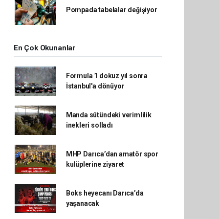
Pompada tabelalar değişiyor
En Çok Okunanlar
Formula 1 dokuz yıl sonra
İstanbul'a dönüyor
Manda sütündeki verimlilik
inekleri solladı
MHP Darıca’dan amatör spor
kulüplerine ziyaret
Boks heyecanı Darıca’da
yaşanacak