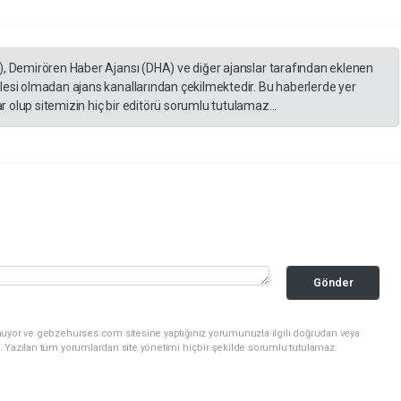
), Demirören Haber Ajansı (DHA) ve diğer ajanslar tarafından eklenen
lesi olmadan ajans kanallarından çekilmektedir. Bu haberlerde yer
 olup sitemizin hiç bir editörü sorumlu tutulamaz...
Gönder
nuyor ve gebzehurses.com sitesine yaptığınız yorumunuzla ilgili doğrudan veya
. Yazılan tüm yorumlardan site yönetimi hiçbir şekilde sorumlu tutulamaz.