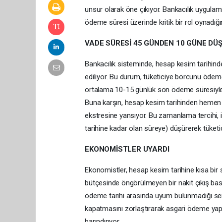
unsur olarak öne çıkıyor. Bankacılık uygula
ödeme süresi üzerinde kritik bir rol oynadığı
VADE SÜRESİ 45 GÜNDEN 10 GÜNE DÜ
Bankacılık sisteminde, hesap kesim tarihinde
ediliyor. Bu durum, tüketiciye borcunu ödeme
ortalama 10-15 günlük son ödeme süresiyle bi
Buna karşın, hesap kesim tarihinden hemen
ekstresine yansıyor. Bu zamanlama tercihi,
tarihine kadar olan süreye) düşürerek tüketic
EKONOMİSTLER UYARDI
Ekonomistler, hesap kesim tarihine kısa bir s
bütçesinde öngörülmeyen bir nakit çıkış bask
ödeme tarihi arasında uyum bulunmadığı se
kapatmasını zorlaştırarak asgari ödeme yap
barındırıyor.