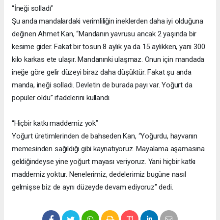
“İneği solladı”
Şu anda mandalardaki verimliliğin ineklerden daha iyi olduğuna
değinen Ahmet Kan, “Mandanın yavrusu ancak 2 yaşında bir
kesime gider. Fakat bir tosun 8 aylık ya da 15 aylıkken, yani 300
kilo karkas ete ulaşır. Mandanınki ulaşmaz. Onun için mandada
ineğe göre gelir düzeyi biraz daha düşüktür. Fakat şu anda
manda, ineği solladı. Devletin de burada payı var. Yoğurt da
popüler oldu” ifadelerini kullandı.
“Hiçbir katkı maddemiz yok”
Yoğurt üretimlerinden de bahseden Kan, “Yoğurdu, hayvanın
memesinden sağıldığı gibi kaynatıyoruz. Mayalama aşamasına
geldiğindeyse yine yoğurt mayası veriyoruz. Yani hiçbir katkı
maddemiz yoktur. Nenelerimiz, dedelerimiz bugüne nasıl
gelmişse biz de aynı düzeyde devam ediyoruz” dedi.