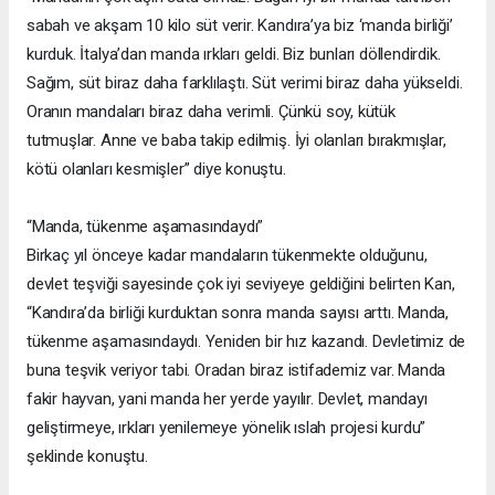
sabah ve akşam 10 kilo süt verir. Kandıra’ya biz ‘manda birliği’
kurduk. İtalya’dan manda ırkları geldi. Biz bunları döllendirdik.
Sağım, süt biraz daha farklılaştı. Süt verimi biraz daha yükseldi.
Oranın mandaları biraz daha verimli. Çünkü soy, kütük
tutmuşlar. Anne ve baba takip edilmiş. İyi olanları bırakmışlar,
kötü olanları kesmişler” diye konuştu.
“Manda, tükenme aşamasındaydı”
Birkaç yıl önceye kadar mandaların tükenmekte olduğunu,
devlet teşviği sayesinde çok iyi seviyeye geldiğini belirten Kan,
“Kandıra’da birliği kurduktan sonra manda sayısı arttı. Manda,
tükenme aşamasındaydı. Yeniden bir hız kazandı. Devletimiz de
buna teşvik veriyor tabi. Oradan biraz istifademiz var. Manda
fakir hayvan, yani manda her yerde yayılır. Devlet, mandayı
geliştirmeye, ırkları yenilemeye yönelik ıslah projesi kurdu”
şeklinde konuştu.