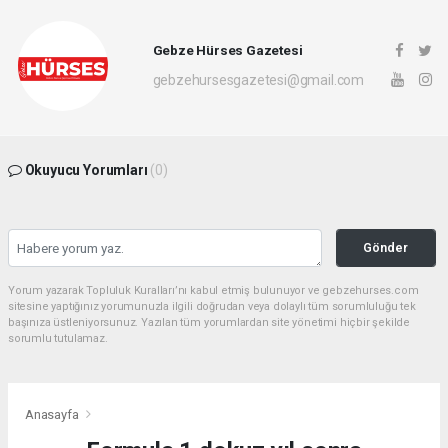
Gebze Hürses Gazetesi
gebzehursesgazetesi@gmail.com
Okuyucu Yorumları
(0)
Gönder
Yorum yazarak Topluluk Kuralları’nı kabul etmiş bulunuyor ve gebzehurses.com
sitesine yaptığınız yorumunuzla ilgili doğrudan veya dolaylı tüm sorumluluğu tek
başınıza üstleniyorsunuz. Yazılan tüm yorumlardan site yönetimi hiçbir şekilde
sorumlu tutulamaz.
Anasayfa