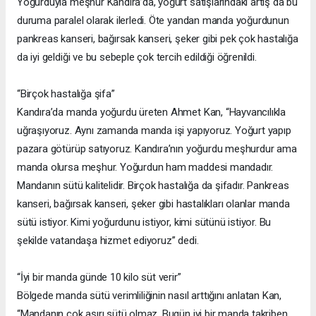
Yoğurduyla meşhur Kandıra’da, yoğurt satışlarındaki artış da bu
duruma paralel olarak ilerledi. Öte yandan manda yoğurdunun
pankreas kanseri, bağırsak kanseri, şeker gibi pek çok hastalığa
da iyi geldiği ve bu sebeple çok tercih edildiği öğrenildi.
“Birçok hastalığa şifa”
Kandıra’da manda yoğurdu üreten Ahmet Kan, “Hayvancılıkla
uğraşıyoruz. Aynı zamanda manda işi yapıyoruz. Yoğurt yapıp
pazara götürüp satıyoruz. Kandıra’nın yoğurdu meşhurdur ama
manda olursa meşhur. Yoğurdun ham maddesi mandadır.
Mandanın sütü kalitelidir. Birçok hastalığa da şifadır. Pankreas
kanseri, bağırsak kanseri, şeker gibi hastalıkları olanlar manda
sütü istiyor. Kimi yoğurdunu istiyor, kimi sütünü istiyor. Bu
şekilde vatandaşa hizmet ediyoruz” dedi.
“İyi bir manda günde 10 kilo süt verir”
Bölgede manda sütü verimliliğinin nasıl arttığını anlatan Kan,
“Mandanın çok aşırı sütü olmaz. Bugün iyi bir manda takriben