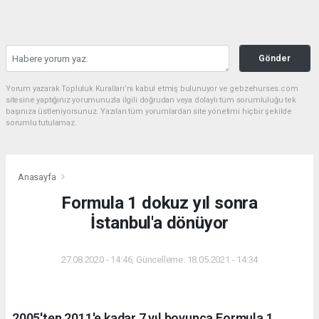
Gönder
Yorum yazarak Topluluk Kuralları’nı kabul etmiş bulunuyor ve gebzehurses.com
sitesine yaptığınız yorumunuzla ilgili doğrudan veya dolaylı tüm sorumluluğu tek
başınıza üstleniyorsunuz. Yazılan tüm yorumlardan site yönetimi hiçbir şekilde
sorumlu tutulamaz.
Anasayfa
Formula 1 dokuz yıl sonra
İstanbul'a dönüyor
27.08.2020 - 14:46, Güncelleme: 18.05.2021 - 14:34
2005'ten 2011'e kadar 7 yıl boyunca Formula 1