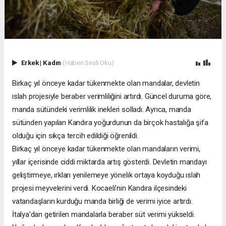
Erkek
|
Kadın
(Haberi Sesli Oku)
Birkaç yıl önceye kadar tükenmekte olan mandalar, devletin
ıslah projesiyle beraber verimliliğini artırdı. Güncel duruma göre,
manda sütündeki verimlilik inekleri solladı. Ayrıca, manda
sütünden yapılan Kandıra yoğurdunun da birçok hastalığa şifa
olduğu için sıkça tercih edildiği öğrenildi.
Birkaç yıl önceye kadar tükenmekte olan mandaların verimi,
yıllar içerisinde ciddi miktarda artış gösterdi. Devletin mandayı
geliştirmeye, ırkları yenilemeye yönelik ortaya koyduğu ıslah
projesi meyvelerini verdi. Kocaeli’nin Kandıra ilçesindeki
vatandaşların kurduğu manda birliği de verimi iyice artırdı.
İtalya’dan getirilen mandalarla beraber süt verimi yükseldi.