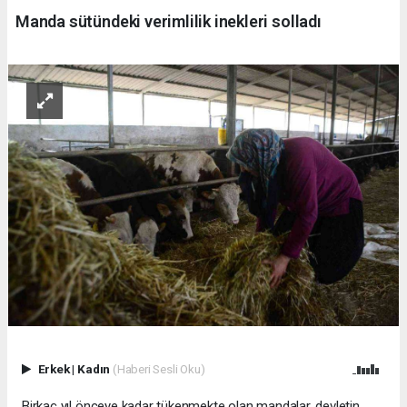
Manda sütündeki verimlilik inekleri solladı
Erkek
|
Kadın
(Haberi Sesli Oku)
Birkaç yıl önceye kadar tükenmekte olan mandalar, devletin