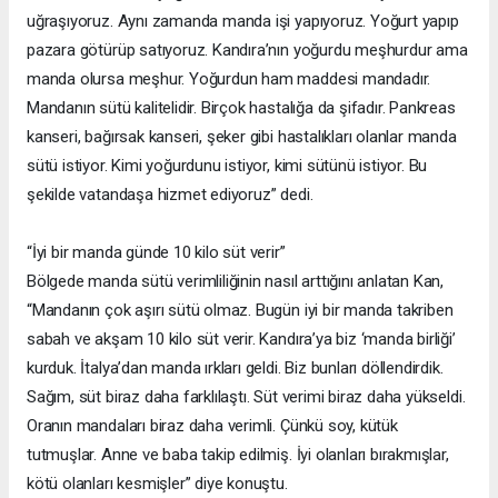
uğraşıyoruz. Aynı zamanda manda işi yapıyoruz. Yoğurt yapıp
pazara götürüp satıyoruz. Kandıra’nın yoğurdu meşhurdur ama
manda olursa meşhur. Yoğurdun ham maddesi mandadır.
Mandanın sütü kalitelidir. Birçok hastalığa da şifadır. Pankreas
kanseri, bağırsak kanseri, şeker gibi hastalıkları olanlar manda
sütü istiyor. Kimi yoğurdunu istiyor, kimi sütünü istiyor. Bu
şekilde vatandaşa hizmet ediyoruz” dedi.
“İyi bir manda günde 10 kilo süt verir”
Bölgede manda sütü verimliliğinin nasıl arttığını anlatan Kan,
“Mandanın çok aşırı sütü olmaz. Bugün iyi bir manda takriben
sabah ve akşam 10 kilo süt verir. Kandıra’ya biz ‘manda birliği’
kurduk. İtalya’dan manda ırkları geldi. Biz bunları döllendirdik.
Sağım, süt biraz daha farklılaştı. Süt verimi biraz daha yükseldi.
Oranın mandaları biraz daha verimli. Çünkü soy, kütük
tutmuşlar. Anne ve baba takip edilmiş. İyi olanları bırakmışlar,
kötü olanları kesmişler” diye konuştu.