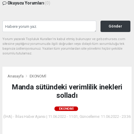
Okuyucu Yorumları
(0)
Gönder
Yorum yazarak Topluluk Kuralları’nı kabul etmiş bulunuyor ve gebzehurses.com
sitesine yaptığınız yorumunuzla ilgili doğrudan veya dolaylı tüm sorumluluğu tek
başınıza üstleniyorsunuz. Yazılan tüm yorumlardan site yönetimi hiçbir şekilde
sorumlu tutulamaz.
Anasayfa
EKONOMİ
Manda sütündeki verimlilik inekleri
solladı
EKONOMİ
(İHA) - İhlas Haber Ajansı | 11.06.2022 - 11:01, Güncelleme: 11.06.2022 - 23:36