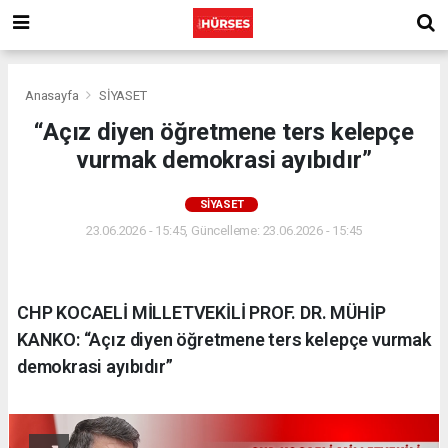
Anasayfa
SİYASET
“Açız diyen öğretmene ters kelepçe
vurmak demokrasi ayıbıdır”
SİYASET
23.06.2026 - 15:45, Güncelleme: 23.06.2026 - 15:45
CHP KOCAELİ MİLLETVEKİLİ PROF. DR. MÜHİP
KANKO: “Açız diyen öğretmene ters kelepçe vurmak
demokrasi ayıbıdır”