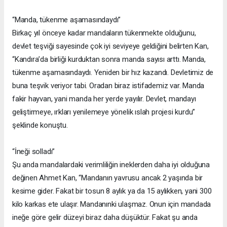
“Manda, tükenme aşamasındaydı”
Birkaç yıl önceye kadar mandaların tükenmekte olduğunu,
devlet teşviği sayesinde çok iyi seviyeye geldiğini belirten Kan,
“Kandıra’da birliği kurduktan sonra manda sayısı arttı. Manda,
tükenme aşamasındaydı. Yeniden bir hız kazandı. Devletimiz de
buna teşvik veriyor tabi. Oradan biraz istifademiz var. Manda
fakir hayvan, yani manda her yerde yayılır. Devlet, mandayı
geliştirmeye, ırkları yenilemeye yönelik ıslah projesi kurdu”
şeklinde konuştu.
“İneği solladı”
Şu anda mandalardaki verimliliğin ineklerden daha iyi olduğuna
değinen Ahmet Kan, “Mandanın yavrusu ancak 2 yaşında bir
kesime gider. Fakat bir tosun 8 aylık ya da 15 aylıkken, yani 300
kilo karkas ete ulaşır. Mandanınki ulaşmaz. Onun için mandada
ineğe göre gelir düzeyi biraz daha düşüktür. Fakat şu anda