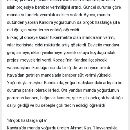
ıslah projesiyle beraber verimliliğini artırdı. Güncel duruma göre,
manda sütündeki verimlilik inekleri solladı. Ayrıca, manda
sütünden yapılan Kandıra yoğurdunun da birçok hastalığa şifa
olduğu için sıkça tercih edildiği öğrenildi.
Birkaç yıl önceye kadar tükenmekte olan mandaların verimi,
yıllar içerisinde ciddi miktarda artış gösterdi. Devletin mandayı
geliştirmeye, ırkları yenilemeye yönelik ortaya koyduğu ıslah
projesi meyvelerini verdi. Kocaeli’nin Kandıra ilçesindeki
vatandaşların kurduğu manda birliği de verimi iyice artırdı.
İtalya’dan getirilen mandalarla beraber süt verimi yükseldi.
Yoğurduyla meşhur Kandıra’da, yoğurt satışlarındaki artış da bu
duruma paralel olarak ilerledi. Öte yandan manda yoğurdunun
pankreas kanseri, bağırsak kanseri, şeker gibi pek çok hastalığa
da iyi geldiği ve bu sebeple çok tercih edildiği öğrenildi.
“Birçok hastalığa şifa”
Kandıra’da manda yoğurdu üreten Ahmet Kan, “Hayvancılıkla