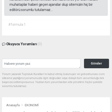
muhataplar haberi geçen ajanslar olup sitemizin hiç bir
editörü sorumlu tutulamaz...
#formula 1
Okuyucu Yorumları
(0)
Gönder
Yorum yazarak Topluluk Kuralları’nı kabul etmiş bulunuyor ve gebzehurses.com
sitesine yaptığınız yorumunuzla ilgili doğrudan veya dolaylı tüm sorumluluğu tek
başınıza üstleniyorsunuz. Yazılan tüm yorumlardan site yönetimi hiçbir şekilde
sorumlu tutulamaz.
Anasayfa
EKONOMİ