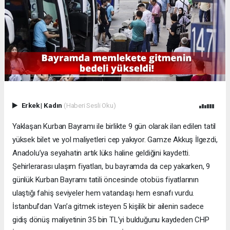
Erkek
|
Kadın
(Haberi Sesli Oku)
Yaklaşan Kurban Bayramı ile birlikte 9 gün olarak ilan edilen tatil
yüksek bilet ve yol maliyetleri cep yakıyor. Gamze Akkuş İlgezdi,
Anadolu’ya seyahatin artık lüks haline geldiğini kaydetti.
Şehirlerarası ulaşım fiyatları, bu bayramda da cep yakarken, 9
günlük Kurban Bayramı tatili öncesinde otobüs fiyatlarının
ulaştığı fahiş seviyeler hem vatandaşı hem esnafı vurdu.
İstanbul’dan Van’a gitmek isteyen 5 kişilik bir ailenin sadece
gidiş dönüş maliyetinin 35 bin TL’yi bulduğunu kaydeden CHP