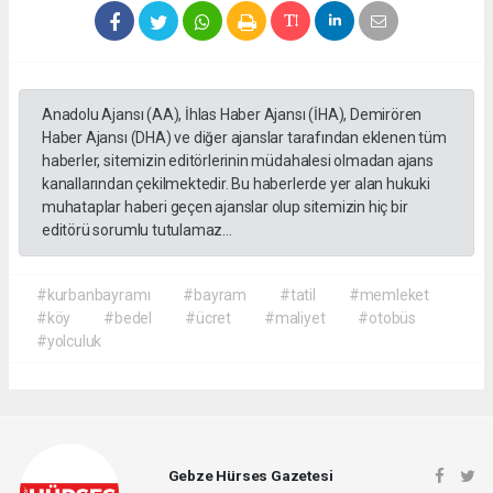
Anadolu Ajansı (AA), İhlas Haber Ajansı (İHA), Demirören
Haber Ajansı (DHA) ve diğer ajanslar tarafından eklenen tüm
haberler, sitemizin editörlerinin müdahalesi olmadan ajans
kanallarından çekilmektedir. Bu haberlerde yer alan hukuki
muhataplar haberi geçen ajanslar olup sitemizin hiç bir
editörü sorumlu tutulamaz...
#kurbanbayramı
#bayram
#tatil
#memleket
#köy
#bedel
#ücret
#maliyet
#otobüs
#yolculuk
Gebze Hürses Gazetesi