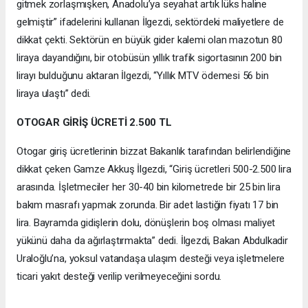
gitmek zorlaşmışken, Anadolu’ya seyahat artık lüks haline
gelmiştir” ifadelerini kullanan İlgezdi, sektördeki maliyetlere de
dikkat çekti. Sektörün en büyük gider kalemi olan mazotun 80
liraya dayandığını, bir otobüsün yıllık trafik sigortasının 200 bin
lirayı bulduğunu aktaran İlgezdi, “Yıllık MTV ödemesi 56 bin
liraya ulaştı” dedi.
OTOGAR GİRİŞ ÜCRETİ 2.500 TL
Otogar giriş ücretlerinin bizzat Bakanlık tarafından belirlendiğine
dikkat çeken Gamze Akkuş İlgezdi, “Giriş ücretleri 500-2.500 lira
arasında. İşletmeciler her 30-40 bin kilometrede bir 25 bin lira
bakım masrafı yapmak zorunda. Bir adet lastiğin fiyatı 17 bin
lira. Bayramda gidişlerin dolu, dönüşlerin boş olması maliyet
yükünü daha da ağırlaştırmakta” dedi. İlgezdi, Bakan Abdulkadir
Uraloğlu’na, yoksul vatandaşa ulaşım desteği veya işletmelere
ticari yakıt desteği verilip verilmeyeceğini sordu.