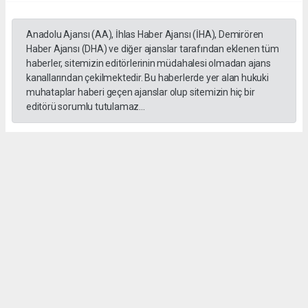
Anadolu Ajansı (AA), İhlas Haber Ajansı (İHA), Demirören
Haber Ajansı (DHA) ve diğer ajanslar tarafından eklenen tüm
haberler, sitemizin editörlerinin müdahalesi olmadan ajans
kanallarından çekilmektedir. Bu haberlerde yer alan hukuki
muhataplar haberi geçen ajanslar olup sitemizin hiç bir
editörü sorumlu tutulamaz...
Okuyucu Yorumları
(0)
Gönder
Yorum yazarak Topluluk Kuralları’nı kabul etmiş bulunuyor ve gebzehurses.com
sitesine yaptığınız yorumunuzla ilgili doğrudan veya dolaylı tüm sorumluluğu tek
başınıza üstleniyorsunuz. Yazılan tüm yorumlardan site yönetimi hiçbir şekilde
sorumlu tutulamaz.