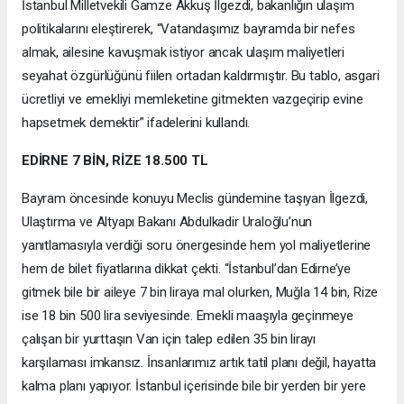
İstanbul Milletvekili Gamze Akkuş İlgezdi, bakanlığın ulaşım
politikalarını eleştirerek, “Vatandaşımız bayramda bir nefes
almak, ailesine kavuşmak istiyor ancak ulaşım maliyetleri
seyahat özgürlüğünü fiilen ortadan kaldırmıştır. Bu tablo, asgari
ücretliyi ve emekliyi memleketine gitmekten vazgeçirip evine
hapsetmek demektir” ifadelerini kullandı.
EDİRNE 7 BİN, RİZE 18.500 TL
Bayram öncesinde konuyu Meclis gündemine taşıyan İlgezdi,
Ulaştırma ve Altyapı Bakanı Abdulkadir Uraloğlu’nun
yanıtlamasıyla verdiği soru önergesinde hem yol maliyetlerine
hem de bilet fiyatlarına dikkat çekti. “İstanbul’dan Edirne’ye
gitmek bile bir aileye 7 bin liraya mal olurken, Muğla 14 bin, Rize
ise 18 bin 500 lira seviyesinde. Emekli maaşıyla geçinmeye
çalışan bir yurttaşın Van için talep edilen 35 bin lirayı
karşılaması imkansız. İnsanlarımız artık tatil planı değil, hayatta
kalma planı yapıyor. İstanbul içerisinde bile bir yerden bir yere