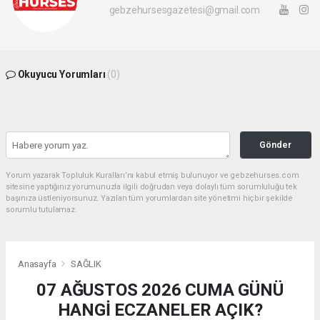
gebzehursesgazetesi@gmail.com
Okuyucu Yorumları
(0)
Gönder
Yorum yazarak Topluluk Kuralları’nı kabul etmiş bulunuyor ve gebzehurses.com
sitesine yaptığınız yorumunuzla ilgili doğrudan veya dolaylı tüm sorumluluğu tek
başınıza üstleniyorsunuz. Yazılan tüm yorumlardan site yönetimi hiçbir şekilde
sorumlu tutulamaz.
Anasayfa
SAĞLIK
07 AĞUSTOS 2026 CUMA GÜNÜ
HANGİ ECZANELER AÇIK?