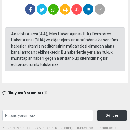
Anadolu Ajansı (AA), İhlas Haber Ajansı (İHA), Demirören
Haber Ajansı (DHA) ve diğer ajanslar tarafından eklenen tüm
haberler, sitemizin editörlerinin müdahalesi olmadan ajans
kanallarından çekilmektedir. Bu haberlerde yer alan hukuki
muhataplar haberi geçen ajanslar olup sitemizin hiç bir
editörü sorumlu tutulamaz...
Okuyucu Yorumları
(0)
Gönder
Yorum yazarak Topluluk Kuralları’nı kabul etmiş bulunuyor ve gebzehurses.com