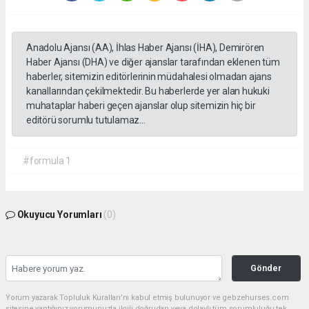
Anadolu Ajansı (AA), İhlas Haber Ajansı (İHA), Demirören
Haber Ajansı (DHA) ve diğer ajanslar tarafından eklenen tüm
haberler, sitemizin editörlerinin müdahalesi olmadan ajans
kanallarından çekilmektedir. Bu haberlerde yer alan hukuki
muhataplar haberi geçen ajanslar olup sitemizin hiç bir
editörü sorumlu tutulamaz...
#formula 1
Okuyucu Yorumları
(0)
Gönder
Yorum yazarak Topluluk Kuralları’nı kabul etmiş bulunuyor ve gebzehurses.com
sitesine yaptığınız yorumunuzla ilgili doğrudan veya dolaylı tüm sorumluluğu tek