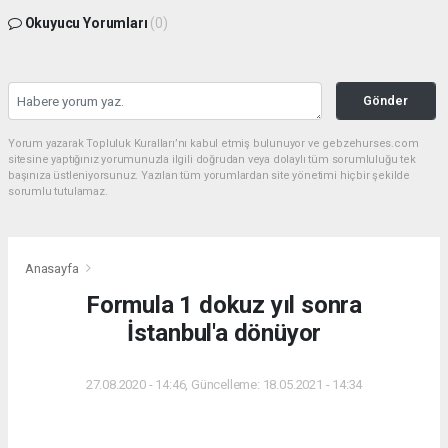
Okuyucu Yorumları
(0)
Gönder
Yorum yazarak Topluluk Kuralları’nı kabul etmiş bulunuyor ve gebzehurses.com
sitesine yaptığınız yorumunuzla ilgili doğrudan veya dolaylı tüm sorumluluğu tek
başınıza üstleniyorsunuz. Yazılan tüm yorumlardan site yönetimi hiçbir şekilde
sorumlu tutulamaz.
Anasayfa
Formula 1 dokuz yıl sonra
İstanbul'a dönüyor
27.08.2020 - 14:46, Güncelleme: 18.05.2021 - 14:34