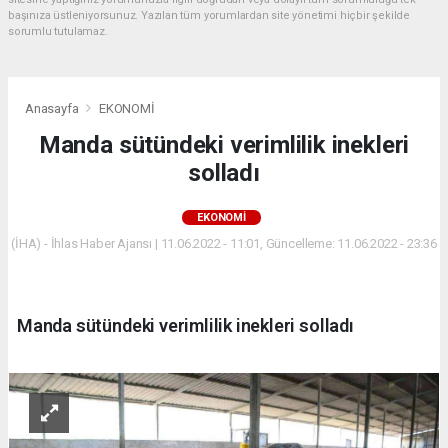
başınıza üstleniyorsunuz. Yazılan tüm yorumlardan site yönetimi hiçbir şekilde
sorumlu tutulamaz.
Anasayfa
EKONOMİ
Manda sütündeki verimlilik inekleri
solladı
EKONOMİ
(İHA) - İhlas Haber Ajansı | 11.06.2022 - 11:01, Güncelleme: 11.06.2022 - 23:36
Manda sütündeki verimlilik inekleri solladı