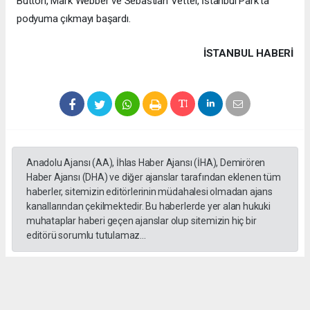
Button, Mark Webber ve Sebastian Vettel, İstanbul Park'ta
podyuma çıkmayı başardı.
İSTANBUL HABERİ
Anadolu Ajansı (AA), İhlas Haber Ajansı (İHA), Demirören
Haber Ajansı (DHA) ve diğer ajanslar tarafından eklenen tüm
haberler, sitemizin editörlerinin müdahalesi olmadan ajans
kanallarından çekilmektedir. Bu haberlerde yer alan hukuki
muhataplar haberi geçen ajanslar olup sitemizin hiç bir
editörü sorumlu tutulamaz...
#formula 1