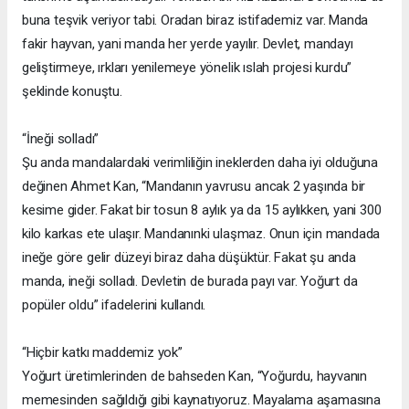
buna teşvik veriyor tabi. Oradan biraz istifademiz var. Manda
fakir hayvan, yani manda her yerde yayılır. Devlet, mandayı
geliştirmeye, ırkları yenilemeye yönelik ıslah projesi kurdu”
şeklinde konuştu.
“İneği solladı”
Şu anda mandalardaki verimliliğin ineklerden daha iyi olduğuna
değinen Ahmet Kan, “Mandanın yavrusu ancak 2 yaşında bir
kesime gider. Fakat bir tosun 8 aylık ya da 15 aylıkken, yani 300
kilo karkas ete ulaşır. Mandanınki ulaşmaz. Onun için mandada
ineğe göre gelir düzeyi biraz daha düşüktür. Fakat şu anda
manda, ineği solladı. Devletin de burada payı var. Yoğurt da
popüler oldu” ifadelerini kullandı.
“Hiçbir katkı maddemiz yok”
Yoğurt üretimlerinden de bahseden Kan, “Yoğurdu, hayvanın
memesinden sağıldığı gibi kaynatıyoruz. Mayalama aşamasına