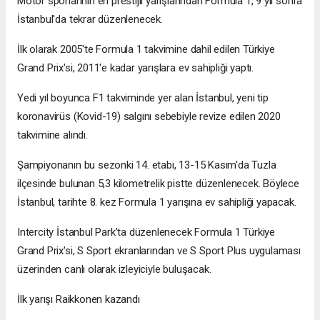
Motor sporlarının en prestijli yarışlarından Formula 1, 9 yıl sonra
İstanbul'da tekrar düzenlenecek.
İlk olarak 2005'te Formula 1 takvimine dahil edilen Türkiye
Grand Prix'si, 2011'e kadar yarışlara ev sahipliği yaptı.
Yedi yıl boyunca F1 takviminde yer alan İstanbul, yeni tip
koronavirüs (Kovid-19) salgını sebebiyle revize edilen 2020
takvimine alındı.
Şampiyonanın bu sezonki 14. etabı, 13-15 Kasım'da Tuzla
ilçesinde bulunan 5,3 kilometrelik pistte düzenlenecek. Böylece
İstanbul, tarihte 8. kez Formula 1 yarışına ev sahipliği yapacak.
Intercity İstanbul Park’ta düzenlenecek Formula 1 Türkiye
Grand Prix'si, S Sport ekranlarından ve S Sport Plus uygulaması
üzerinden canlı olarak izleyiciyle buluşacak.
İlk yarışı Raikkonen kazandı