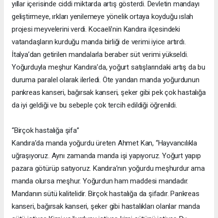
yıllar içerisinde ciddi miktarda artış gösterdi. Devletin mandayı
geliştirmeye, ırkları yenilemeye yönelik ortaya koyduğu ıslah
projesi meyvelerini verdi. Kocaeli’nin Kandıra ilçesindeki
vatandaşların kurduğu manda birliği de verimi iyice artırdı.
İtalya’dan getirilen mandalarla beraber süt verimi yükseldi.
Yoğurduyla meşhur Kandıra’da, yoğurt satışlarındaki artış da bu
duruma paralel olarak ilerledi. Öte yandan manda yoğurdunun
pankreas kanseri, bağırsak kanseri, şeker gibi pek çok hastalığa
da iyi geldiği ve bu sebeple çok tercih edildiği öğrenildi.
“Birçok hastalığa şifa”
Kandıra’da manda yoğurdu üreten Ahmet Kan, “Hayvancılıkla
uğraşıyoruz. Aynı zamanda manda işi yapıyoruz. Yoğurt yapıp
pazara götürüp satıyoruz. Kandıra’nın yoğurdu meşhurdur ama
manda olursa meşhur. Yoğurdun ham maddesi mandadır.
Mandanın sütü kalitelidir. Birçok hastalığa da şifadır. Pankreas
kanseri, bağırsak kanseri, şeker gibi hastalıkları olanlar manda