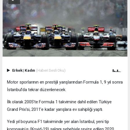
Erkek
|
Kadın
(Haberi Sesli Oku)
Motor sporlarının en prestijli yarışlarından Formula 1, 9 yıl sonra
İstanbul'da tekrar düzenlenecek.
İlk olarak 2005'te Formula 1 takvimine dahil edilen Türkiye
Grand Prix'si, 2011'e kadar yarışlara ev sahipliği yaptı.
Yedi yıl boyunca F1 takviminde yer alan İstanbul, yeni tip
koronavirüs (Kovid-19) salgını sebebiyle revize edilen 2020