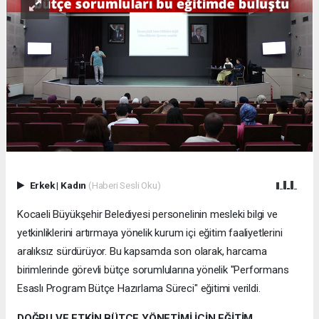
Erkek
|
Kadın
(Haberi Sesli Oku)
Kocaeli Büyükşehir Belediyesi personelinin mesleki bilgi ve
yetkinliklerini artırmaya yönelik kurum içi eğitim faaliyetlerini
aralıksız sürdürüyor. Bu kapsamda son olarak, harcama
birimlerinde görevli bütçe sorumlularına yönelik "Performans
Esaslı Program Bütçe Hazırlama Süreci" eğitimi verildi.
DOĞRU VE ETKİN BÜTÇE YÖNETİMİ İÇİN EĞİTİM