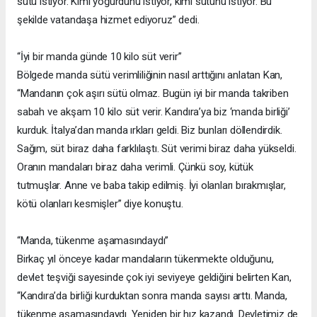
sütü istiyor. Kimi yoğurdunu istiyor, kimi sütünü istiyor. Bu
şekilde vatandaşa hizmet ediyoruz” dedi.
“İyi bir manda günde 10 kilo süt verir”
Bölgede manda sütü verimliliğinin nasıl arttığını anlatan Kan,
“Mandanın çok aşırı sütü olmaz. Bugün iyi bir manda takriben
sabah ve akşam 10 kilo süt verir. Kandıra’ya biz ‘manda birliği’
kurduk. İtalya’dan manda ırkları geldi. Biz bunları döllendirdik.
Sağım, süt biraz daha farklılaştı. Süt verimi biraz daha yükseldi.
Oranın mandaları biraz daha verimli. Çünkü soy, kütük
tutmuşlar. Anne ve baba takip edilmiş. İyi olanları bırakmışlar,
kötü olanları kesmişler” diye konuştu.
“Manda, tükenme aşamasındaydı”
Birkaç yıl önceye kadar mandaların tükenmekte olduğunu,
devlet teşviği sayesinde çok iyi seviyeye geldiğini belirten Kan,
“Kandıra’da birliği kurduktan sonra manda sayısı arttı. Manda,
tükenme aşamasındaydı. Yeniden bir hız kazandı. Devletimiz de