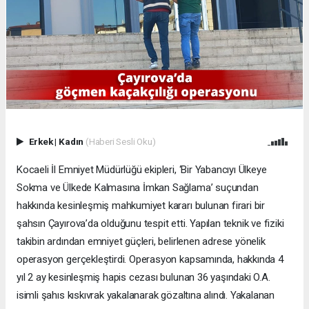
Erkek
|
Kadın
(Haberi Sesli Oku)
Kocaeli İl Emniyet Müdürlüğü ekipleri, ‘Bir Yabancıyı Ülkeye
Sokma ve Ülkede Kalmasına İmkan Sağlama’ suçundan
hakkında kesinleşmiş mahkumiyet kararı bulunan firari bir
şahsın Çayırova’da olduğunu tespit etti. Yapılan teknik ve fiziki
takibin ardından emniyet güçleri, belirlenen adrese yönelik
operasyon gerçekleştirdi. Operasyon kapsamında, hakkında 4
yıl 2 ay kesinleşmiş hapis cezası bulunan 36 yaşındaki O.A.
isimli şahıs kıskıvrak yakalanarak gözaltına alındı. Yakalanan