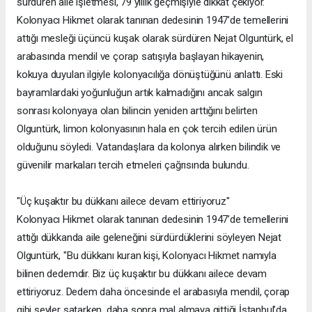
sürdüren aile işletmesi, 79 yıllık geçmişiyle dikkat çekiyor.
Kolonyacı Hikmet olarak tanınan dedesinin 1947’de temellerini
attığı mesleği üçüncü kuşak olarak sürdüren Nejat Olguntürk, el
arabasında mendil ve çorap satışıyla başlayan hikayenin,
kokuya duyulan ilgiyle kolonyacılığa dönüştüğünü anlattı. Eski
bayramlardaki yoğunluğun artık kalmadığını ancak salgın
sonrası kolonyaya olan bilincin yeniden arttığını belirten
Olguntürk, limon kolonyasının hala en çok tercih edilen ürün
olduğunu söyledi. Vatandaşlara da kolonya alırken bilindik ve
güvenilir markaları tercih etmeleri çağrısında bulundu.
"Üç kuşaktır bu dükkanı ailece devam ettiriyoruz"
Kolonyacı Hikmet olarak tanınan dedesinin 1947’de temellerini
attığı dükkanda aile geleneğini sürdürdüklerini söyleyen Nejat
Olguntürk, "Bu dükkanı kuran kişi, Kolonyacı Hikmet namıyla
bilinen dedemdir. Biz üç kuşaktır bu dükkanı ailece devam
ettiriyoruz. Dedem daha öncesinde el arabasıyla mendil, çorap
gibi şeyler satarken, daha sonra mal almaya gittiği İstanbul’da