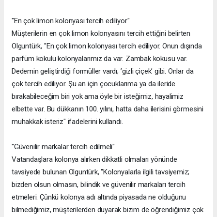
"En çok limon kolonyası tercih ediliyor"
Müşterilerin en çok limon kolonyasını tercih ettiğini belirten
Olguntürk, "En çok limon kolonyası tercih ediliyor. Onun dışında
parfüm kokulu kolonyalarımız da var. Zambak kokusu var.
Dedemin geliştirdiği formüller vardı; ’gizli çiçek’ gibi. Onlar da
çok tercih ediliyor. Şu an için çocuklarıma ya da ileride
bırakabileceğim biri yok ama öyle bir isteğimiz, hayalimiz
elbette var. Bu dükkanın 100. yılını, hatta daha ilerisini görmesini
muhakkak isteriz" ifadelerini kullandı.
"Güvenilir markalar tercih edilmeli"
Vatandaşlara kolonya alırken dikkatli olmaları yönünde
tavsiyede bulunan Olguntürk, "Kolonyalarla ilgili tavsiyemiz;
bizden olsun olmasın, bilindik ve güvenilir markaları tercih
etmeleri. Çünkü kolonya adı altında piyasada ne olduğunu
bilmediğimiz, müşterilerden duyarak bizim de öğrendiğimiz çok