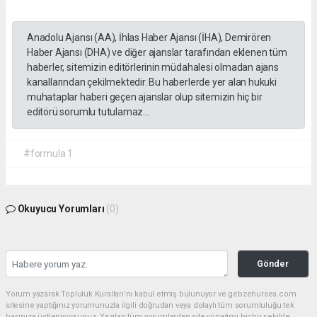
Anadolu Ajansı (AA), İhlas Haber Ajansı (İHA), Demirören
Haber Ajansı (DHA) ve diğer ajanslar tarafından eklenen tüm
haberler, sitemizin editörlerinin müdahalesi olmadan ajans
kanallarından çekilmektedir. Bu haberlerde yer alan hukuki
muhataplar haberi geçen ajanslar olup sitemizin hiç bir
editörü sorumlu tutulamaz...
#formula 1
Okuyucu Yorumları
(0)
Gönder
Yorum yazarak Topluluk Kuralları’nı kabul etmiş bulunuyor ve gebzehurses.com
sitesine yaptığınız yorumunuzla ilgili doğrudan veya dolaylı tüm sorumluluğu tek
başınıza üstleniyorsunuz. Yazılan tüm yorumlardan site yönetimi hiçbir şekilde