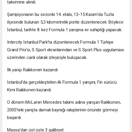
takvimine alındı.
Şampiyonanın bu sezonki 14. etabı, 13-15 Kasım'da Tuzla
ilçesinde bulunan 5,3 kilometrelik pistte düzenlenecek. Böylece
İstanbul, tarihte 8. kez Formula 1 yarışına ev sahipliği yapacak.
Intercity İstanbul Park’ta düzenlenecek Formula 1 Türkiye
Grand Prix'si, S Sport ekranlarından ve S Sport Plus uygulaması
üzerinden canlı olarak izleyiciyle buluşacak.
İlk yarışı Raikkonen kazandı
İstanbul'da gerçekleştirilen ilk Formula 1 yarışını, Fin sürücü
Kimi Raikkonen kazandı.
O dönem McLaren Mercedes takımı adına yarışan Raikkonen,
2005'teki yarışta damalı bayrağı rakiplerinin önünde görmeyi
başardı.
Massa'dan üst üste 3 galibiyet