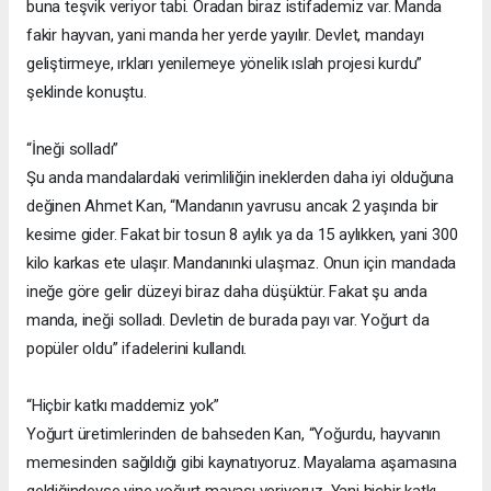
buna teşvik veriyor tabi. Oradan biraz istifademiz var. Manda
fakir hayvan, yani manda her yerde yayılır. Devlet, mandayı
geliştirmeye, ırkları yenilemeye yönelik ıslah projesi kurdu”
şeklinde konuştu.
“İneği solladı”
Şu anda mandalardaki verimliliğin ineklerden daha iyi olduğuna
değinen Ahmet Kan, “Mandanın yavrusu ancak 2 yaşında bir
kesime gider. Fakat bir tosun 8 aylık ya da 15 aylıkken, yani 300
kilo karkas ete ulaşır. Mandanınki ulaşmaz. Onun için mandada
ineğe göre gelir düzeyi biraz daha düşüktür. Fakat şu anda
manda, ineği solladı. Devletin de burada payı var. Yoğurt da
popüler oldu” ifadelerini kullandı.
“Hiçbir katkı maddemiz yok”
Yoğurt üretimlerinden de bahseden Kan, “Yoğurdu, hayvanın
memesinden sağıldığı gibi kaynatıyoruz. Mayalama aşamasına