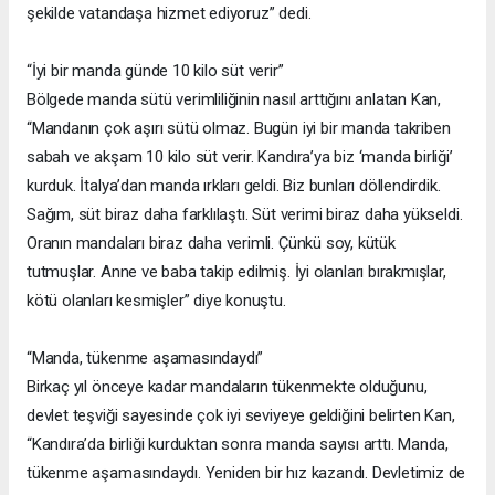
şekilde vatandaşa hizmet ediyoruz” dedi.
“İyi bir manda günde 10 kilo süt verir”
Bölgede manda sütü verimliliğinin nasıl arttığını anlatan Kan,
“Mandanın çok aşırı sütü olmaz. Bugün iyi bir manda takriben
sabah ve akşam 10 kilo süt verir. Kandıra’ya biz ‘manda birliği’
kurduk. İtalya’dan manda ırkları geldi. Biz bunları döllendirdik.
Sağım, süt biraz daha farklılaştı. Süt verimi biraz daha yükseldi.
Oranın mandaları biraz daha verimli. Çünkü soy, kütük
tutmuşlar. Anne ve baba takip edilmiş. İyi olanları bırakmışlar,
kötü olanları kesmişler” diye konuştu.
“Manda, tükenme aşamasındaydı”
Birkaç yıl önceye kadar mandaların tükenmekte olduğunu,
devlet teşviği sayesinde çok iyi seviyeye geldiğini belirten Kan,
“Kandıra’da birliği kurduktan sonra manda sayısı arttı. Manda,
tükenme aşamasındaydı. Yeniden bir hız kazandı. Devletimiz de