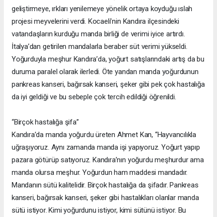
geliştirmeye, ırkları yenilemeye yönelik ortaya koyduğu ıslah
projesi meyvelerini verdi. Kocaeli’nin Kandıra ilçesindeki
vatandaşların kurduğu manda birliği de verimi iyice artırdı.
İtalya’dan getirilen mandalarla beraber süt verimi yükseldi.
Yoğurduyla meşhur Kandıra’da, yoğurt satışlarındaki artış da bu
duruma paralel olarak ilerledi. Öte yandan manda yoğurdunun
pankreas kanseri, bağırsak kanseri, şeker gibi pek çok hastalığa
da iyi geldiği ve bu sebeple çok tercih edildiği öğrenildi.
“Birçok hastalığa şifa”
Kandıra’da manda yoğurdu üreten Ahmet Kan, “Hayvancılıkla
uğraşıyoruz. Aynı zamanda manda işi yapıyoruz. Yoğurt yapıp
pazara götürüp satıyoruz. Kandıra’nın yoğurdu meşhurdur ama
manda olursa meşhur. Yoğurdun ham maddesi mandadır.
Mandanın sütü kalitelidir. Birçok hastalığa da şifadır. Pankreas
kanseri, bağırsak kanseri, şeker gibi hastalıkları olanlar manda
sütü istiyor. Kimi yoğurdunu istiyor, kimi sütünü istiyor. Bu