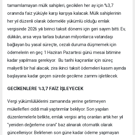
tamamlamayan mülk sahipleri, gecikilen her ay için %3,7
oranında faiz yüküyle karşı karşıya kalacak. Mülk sahiplerinin
her yıl düzenli olarak ödemekle yükümlü olduğu emlak
vergisinde 2026 yılı birinci taksit dönemi için geri sayım bitti. Ev,
dükkân, arsa veya tarlası bulunan milyonlarca vatandaşı
bağlayan bu yasal süreçte, cezalı duruma düşmemek için
ödemelerin en geç 1 Haziran Pazartesi günü mesai bitimine
kadar yapılması gerekiyor. Bu tarihi kaçıranlar için süreç
maliyetli bir hal alacak; zira ikinci taksit ödemeleri kasım ayında
başlayana kadar geçen sürede gecikme zammı işletilecek.
GECİKENLERE %3,7 FAİZ İŞLEYECEK
Vergi yükümlülüklerini zamanında yerine getirmeyen
mükellefleri ciddi mali yaptırımlar bekliyor. Son yapılan
düzenlemelerle birlikte, emlak vergisi artış oranları artık her yıl
"yeniden değerleme oranı" baz alınarak otomatik olarak
güncelleniyor. Belirlenen son güne kadar ödeme yapmayan