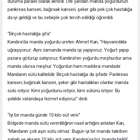
duruma paralel olarak ilerledi. Öte yandan manda yoğurdunun
pankreas kanseri, bağırsak kanseri, şeker gibi pek çok hastalığa
da iyi geldiği ve bu sebeple çok tercih edildiği öğrenildi.
“Birçok hastalığa şifa”
Kandıra’da manda yoğurdu üreten Ahmet Kan, “Hayvancılıkla
uğraşıyoruz. Aynı zamanda manda işi yapıyoruz. Yoğurt yapıp
pazara götürüp satıyoruz. Kandıra’nın yoğurdu meşhurdur ama
manda olursa meşhur. Yoğurdun ham maddesi mandadır.
Mandanın sütü kalitelidir. Birçok hastalığa da şifadır. Pankreas
kanseri, bağırsak kanseri, şeker gibi hastalıkları olanlar manda
sütü istiyor. Kimi yoğurdunu istiyor, kimi sütünü istiyor. Bu
şekilde vatandaşa hizmet ediyoruz” dedi.
“İyi bir manda günde 10 kilo süt verir”
Bölgede manda sütü verimliliğinin nasıl arttığını anlatan Kan,
“Mandanın çok aşırı sütü olmaz. Bugün iyi bir manda takriben
sabah ve akşam 10 kilo süt verir. Kandıra’ya biz ‘manda birliği’