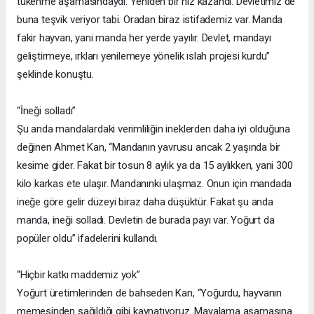
tükenme aşamasındaydı. Yeniden bir hız kazandı. Devletimiz de
buna teşvik veriyor tabi. Oradan biraz istifademiz var. Manda
fakir hayvan, yani manda her yerde yayılır. Devlet, mandayı
geliştirmeye, ırkları yenilemeye yönelik ıslah projesi kurdu”
şeklinde konuştu.
“İneği solladı”
Şu anda mandalardaki verimliliğin ineklerden daha iyi olduğuna
değinen Ahmet Kan, “Mandanın yavrusu ancak 2 yaşında bir
kesime gider. Fakat bir tosun 8 aylık ya da 15 aylıkken, yani 300
kilo karkas ete ulaşır. Mandanınki ulaşmaz. Onun için mandada
ineğe göre gelir düzeyi biraz daha düşüktür. Fakat şu anda
manda, ineği solladı. Devletin de burada payı var. Yoğurt da
popüler oldu” ifadelerini kullandı.
“Hiçbir katkı maddemiz yok”
Yoğurt üretimlerinden de bahseden Kan, “Yoğurdu, hayvanın
memesinden sağıldığı gibi kaynatıyoruz. Mayalama aşamasına