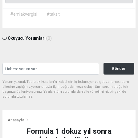
#emlakvergisi
#taksit
Okuyucu Yorumları
(0)
Gönder
Yorum yazarak Topluluk Kuralları’nı kabul etmiş bulunuyor ve gebzehurses.com
sitesine yaptığınız yorumunuzla ilgili doğrudan veya dolaylı tüm sorumluluğu tek
başınıza üstleniyorsunuz. Yazılan tüm yorumlardan site yönetimi hiçbir şekilde
sorumlu tutulamaz.
Anasayfa
Formula 1 dokuz yıl sonra