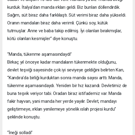
kurduk. İtalya’dan manda ırkları geldi. Biz bunları döllendirdik.
Sağım, süt biraz daha farklılaştı. Süt verimi biraz daha yükseldi.
Oranın mandaları biraz daha verimli. Çünkü soy, kütük
tutmuşlar. Anne ve baba takip edilmiş. İyi olanları bırakmışlar,
kötü olanları kesmişler” diye konuştu.
“Manda, tükenme aşamasındaydı”
Birkaç yıl önceye kadar mandaların tükenmekte olduğunu,
devlet teşviği sayesinde çok iyi seviyeye geldiğini belirten Kan,
“Kandıra’da birliği kurduktan sonra manda sayısı arttı. Manda,
tükenme aşamasındaydı. Yeniden bir hız kazandı. Devletimiz de
buna teşvik veriyor tabi. Oradan biraz istifademiz var. Manda
fakir hayvan, yani manda her yerde yayılır. Devlet, mandayı
geliştirmeye, ırkları yenilemeye yönelik ıslah projesi kurdu”
şeklinde konuştu.
“İneği solladı”