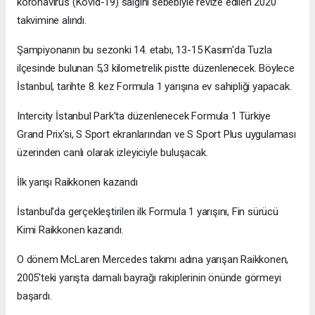
koronavirüs (Kovid-19) salgını sebebiyle revize edilen 2020
takvimine alındı.
Şampiyonanın bu sezonki 14. etabı, 13-15 Kasım'da Tuzla
ilçesinde bulunan 5,3 kilometrelik pistte düzenlenecek. Böylece
İstanbul, tarihte 8. kez Formula 1 yarışına ev sahipliği yapacak.
Intercity İstanbul Park’ta düzenlenecek Formula 1 Türkiye
Grand Prix'si, S Sport ekranlarından ve S Sport Plus uygulaması
üzerinden canlı olarak izleyiciyle buluşacak.
İlk yarışı Raikkonen kazandı
İstanbul'da gerçekleştirilen ilk Formula 1 yarışını, Fin sürücü
Kimi Raikkonen kazandı.
O dönem McLaren Mercedes takımı adına yarışan Raikkonen,
2005'teki yarışta damalı bayrağı rakiplerinin önünde görmeyi
başardı.