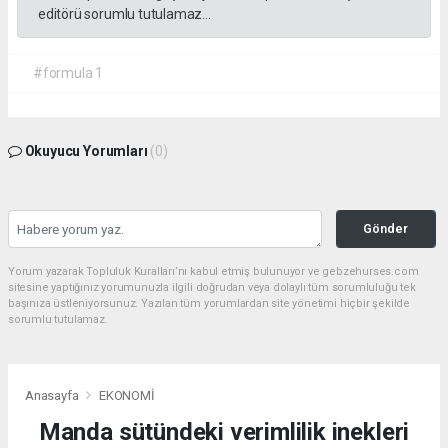
editörü sorumlu tutulamaz...
#formula 1
Okuyucu Yorumları
(0)
Gönder
Yorum yazarak Topluluk Kuralları’nı kabul etmiş bulunuyor ve gebzehurses.com
sitesine yaptığınız yorumunuzla ilgili doğrudan veya dolaylı tüm sorumluluğu tek
başınıza üstleniyorsunuz. Yazılan tüm yorumlardan site yönetimi hiçbir şekilde
sorumlu tutulamaz.
Anasayfa
EKONOMİ
Manda sütündeki verimlilik inekleri