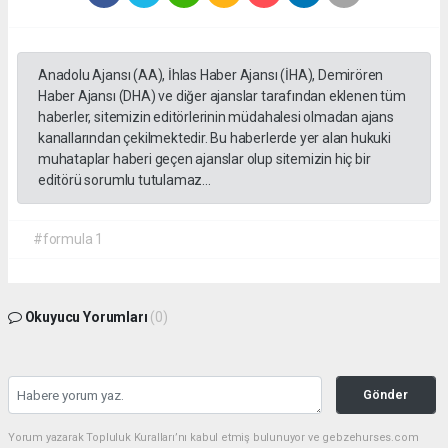
Anadolu Ajansı (AA), İhlas Haber Ajansı (İHA), Demirören
Haber Ajansı (DHA) ve diğer ajanslar tarafından eklenen tüm
haberler, sitemizin editörlerinin müdahalesi olmadan ajans
kanallarından çekilmektedir. Bu haberlerde yer alan hukuki
muhataplar haberi geçen ajanslar olup sitemizin hiç bir
editörü sorumlu tutulamaz...
#formula 1
Okuyucu Yorumları
(0)
Gönder
Yorum yazarak Topluluk Kuralları’nı kabul etmiş bulunuyor ve gebzehurses.com