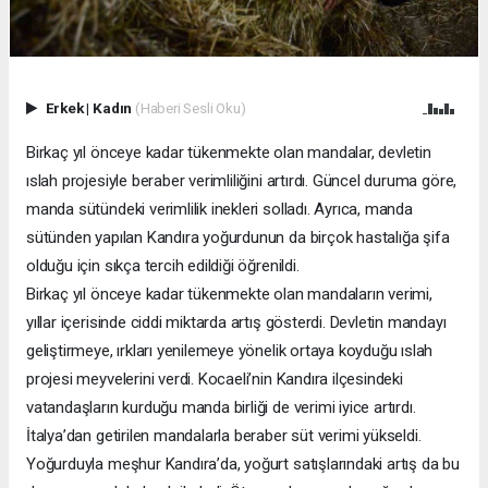
Erkek
|
Kadın
(Haberi Sesli Oku)
Birkaç yıl önceye kadar tükenmekte olan mandalar, devletin
ıslah projesiyle beraber verimliliğini artırdı. Güncel duruma göre,
manda sütündeki verimlilik inekleri solladı. Ayrıca, manda
sütünden yapılan Kandıra yoğurdunun da birçok hastalığa şifa
olduğu için sıkça tercih edildiği öğrenildi.
Birkaç yıl önceye kadar tükenmekte olan mandaların verimi,
yıllar içerisinde ciddi miktarda artış gösterdi. Devletin mandayı
geliştirmeye, ırkları yenilemeye yönelik ortaya koyduğu ıslah
projesi meyvelerini verdi. Kocaeli’nin Kandıra ilçesindeki
vatandaşların kurduğu manda birliği de verimi iyice artırdı.
İtalya’dan getirilen mandalarla beraber süt verimi yükseldi.
Yoğurduyla meşhur Kandıra’da, yoğurt satışlarındaki artış da bu