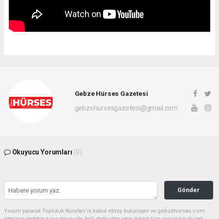
Gebze Hürses Gazetesi
gebzehursesgazetesi@gmail.com
Okuyucu Yorumları
(0)
Gönder
Yorum yazarak Topluluk Kuralları’nı kabul etmiş bulunuyor ve gebzehurses.com
sitesine yaptığınız yorumunuzla ilgili doğrudan veya dolaylı tüm sorumluluğu tek