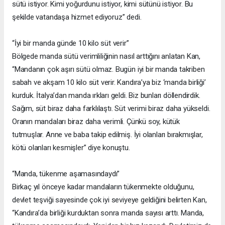
sütü istiyor. Kimi yoğurdunu istiyor, kimi sütünü istiyor. Bu
şekilde vatandaşa hizmet ediyoruz” dedi.
“İyi bir manda günde 10 kilo süt verir”
Bölgede manda sütü verimliliğinin nasıl arttığını anlatan Kan,
“Mandanın çok aşırı sütü olmaz. Bugün iyi bir manda takriben
sabah ve akşam 10 kilo süt verir. Kandıra’ya biz ‘manda birliği’
kurduk. İtalya’dan manda ırkları geldi. Biz bunları döllendirdik.
Sağım, süt biraz daha farklılaştı. Süt verimi biraz daha yükseldi.
Oranın mandaları biraz daha verimli. Çünkü soy, kütük
tutmuşlar. Anne ve baba takip edilmiş. İyi olanları bırakmışlar,
kötü olanları kesmişler” diye konuştu.
“Manda, tükenme aşamasındaydı”
Birkaç yıl önceye kadar mandaların tükenmekte olduğunu,
devlet teşviği sayesinde çok iyi seviyeye geldiğini belirten Kan,
“Kandıra’da birliği kurduktan sonra manda sayısı arttı. Manda,