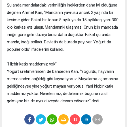
Şu anda mandalardaki verimliliğin ineklerden daha iyi olduğuna
değinen Ahmet Kan, “Mandanın yavrusu ancak 2 yaşında bir
kesime gider. Fakat bir tosun 8 aylık ya da 15 aylıkken, yani 300
kilo karkas ete ulaşır. Mandanınki ulaşmaz. Onun için mandada
ineğe göre gelir düzeyi biraz daha düşüktür. Fakat şu anda
manda, ineği solladı. Devletin de burada payı var. Yoğurt da
popüler oldu” ifadelerini kullandı.
“Hiçbir katkı maddemiz yok”
Yoğurt üretimlerinden de bahseden Kan, “Yoğurdu, hayvanın
memesinden sağıldığı gibi kaynatıyoruz. Mayalama aşamasına
geldiğindeyse yine yoğurt mayası veriyoruz. Yani hiçbir katkı
maddemiz yoktur. Nenelerimiz, dedelerimiz bugüne nasıl
gelmişse biz de aynı düzeyde devam ediyoruz” dedi.