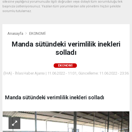
sitesine yaptığınız yorumunuzla ilgili doğrudan veya dolaylı tüm sorumluluğu tek
başınıza üstleniyorsunuz. Yazılan tüm yorumlardan site yönetimi hiçbir şekilde
sorumlu tutulamaz.
Anasayfa
EKONOMİ
Manda sütündeki verimlilik inekleri
solladı
EKONOMİ
(İHA) - İhlas Haber Ajansı | 11.06.2022 - 11:01, Güncelleme: 11.06.2022 - 23:36
Manda sütündeki verimlilik inekleri solladı