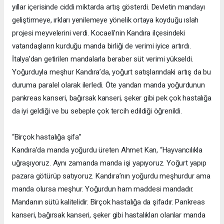
yıllar içerisinde ciddi miktarda artış gösterdi. Devletin mandayı
geliştirmeye, ırkları yenilemeye yönelik ortaya koyduğu ıslah
projesi meyvelerini verdi. Kocaeli’nin Kandıra ilçesindeki
vatandaşların kurduğu manda birliği de verimi iyice artırdı.
İtalya’dan getirilen mandalarla beraber süt verimi yükseldi.
Yoğurduyla meşhur Kandıra’da, yoğurt satışlarındaki artış da bu
duruma paralel olarak ilerledi. Öte yandan manda yoğurdunun
pankreas kanseri, bağırsak kanseri, şeker gibi pek çok hastalığa
da iyi geldiği ve bu sebeple çok tercih edildiği öğrenildi.
“Birçok hastalığa şifa”
Kandıra’da manda yoğurdu üreten Ahmet Kan, “Hayvancılıkla
uğraşıyoruz. Aynı zamanda manda işi yapıyoruz. Yoğurt yapıp
pazara götürüp satıyoruz. Kandıra’nın yoğurdu meşhurdur ama
manda olursa meşhur. Yoğurdun ham maddesi mandadır.
Mandanın sütü kalitelidir. Birçok hastalığa da şifadır. Pankreas
kanseri, bağırsak kanseri, şeker gibi hastalıkları olanlar manda