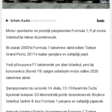
Erkek
|
Kadın
(Haberi Sesli Oku)
Motor sporlarının en prestijli yarışlarından Formula 1, 9 yıl sonra
İstanbul'da tekrar düzenlenecek.
İlk olarak 2005'te Formula 1 takvimine dahil edilen Türkiye
Grand Prix'si, 2011'e kadar yarışlara ev sahipliği yaptı.
Yedi yıl boyunca F1 takviminde yer alan İstanbul, yeni tip
koronavirüs (Kovid-19) salgını sebebiyle revize edilen 2020
takvimine alındı.
Şampiyonanın bu sezonki 14. etabı, 13-15 Kasım'da Tuzla
ilçesinde bulunan 5,3 kilometrelik pistte düzenlenecek. Böylece
İstanbul, tarihte 8. kez Formula 1 yarışına ev sahipliği yapacak.
Intercity İstanbul Park’ta düzenlenecek Formula 1 Türkiye