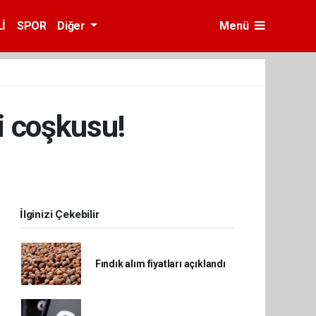
İ
SPOR
Diğer
Menü
i coşkusu!
İlginizi Çekebilir
Fındık alım fiyatları açıklandı