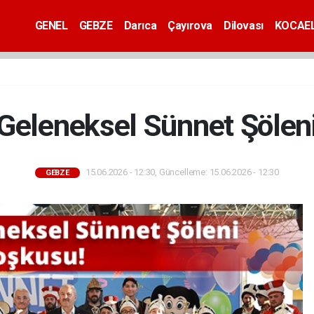
GENEL
GEBZE
Darıca
Çayırova
Dilovası
KOCAEL
Geleneksel Sünnet Şölen
15.06.2026 - 12:30, Güncelleme: 15.06.2026 - 12:30
GEBZE