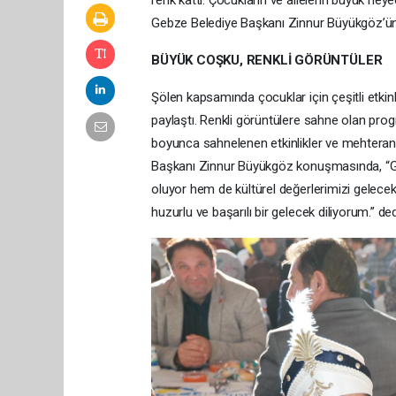
renk kattı. Çocukların ve ailelerin büyük he
Gebze Belediye Başkanı Zinnur Büyükgöz’ün ya
BÜYÜK COŞKU, RENKLİ GÖRÜNTÜLER
Şölen kapsamında çocuklar için çeşitli etkinli
paylaştı. Renkli görüntülere sahne olan pro
boyunca sahnelenen etkinlikler ve mehteran
Başkanı Zinnur Büyükgöz konuşmasında, “Ge
oluyor hem de kültürel değerlerimizi gelece
huzurlu ve başarılı bir gelecek diliyorum.” ded