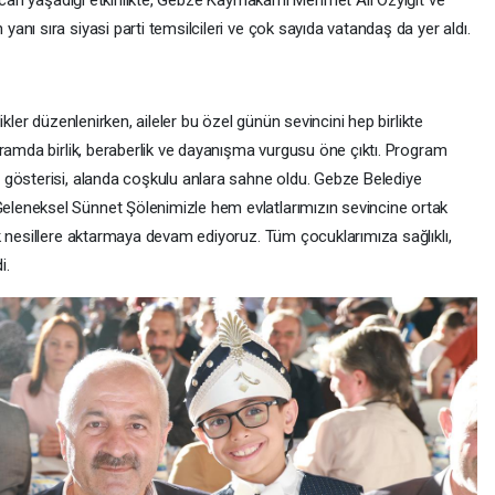
yecan yaşadığı etkinlikte, Gebze Kaymakamı Mehmet Ali Özyiğit ve
nı sıra siyasi parti temsilcileri ve çok sayıda vatandaş da yer aldı.
kler düzenlenirken, aileler bu özel günün sevincini hep birlikte
gramda birlik, beraberlik ve dayanışma vurgusu öne çıktı. Program
 gösterisi, alanda coşkulu anlara sahne oldu. Gebze Belediye
leneksel Sünnet Şölenimizle hem evlatlarımızın sevincine ortak
k nesillere aktarmaya devam ediyoruz. Tüm çocuklarımıza sağlıklı,
i.