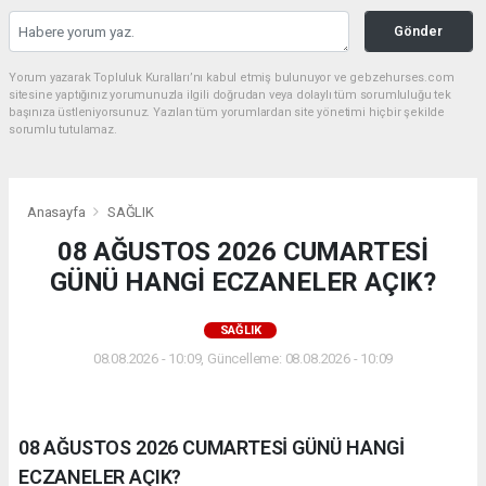
Gönder
Yorum yazarak Topluluk Kuralları’nı kabul etmiş bulunuyor ve gebzehurses.com
sitesine yaptığınız yorumunuzla ilgili doğrudan veya dolaylı tüm sorumluluğu tek
başınıza üstleniyorsunuz. Yazılan tüm yorumlardan site yönetimi hiçbir şekilde
sorumlu tutulamaz.
Anasayfa
SAĞLIK
08 AĞUSTOS 2026 CUMARTESİ
GÜNÜ HANGİ ECZANELER AÇIK?
SAĞLIK
08.08.2026 - 10:09, Güncelleme: 08.08.2026 - 10:09
08 AĞUSTOS 2026 CUMARTESİ GÜNÜ HANGİ
ECZANELER AÇIK?