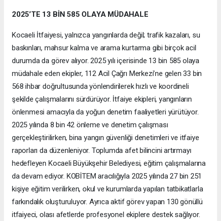
2025’TE 13 BİN 585 OLAYA MÜDAHALE
Kocaeli İtfaiyesi, yalnızca yangınlarda değil; trafik kazaları, su
baskınları, mahsur kalma ve arama kurtarma gibi birçok acil
durumda da görev alıyor. 2025 yılı içerisinde 13 bin 585 olaya
müdahale eden ekipler, 112 Acil Çağrı Merkezi’ne gelen 33 bin
568 ihbar doğrultusunda yönlendirilerek hızlı ve koordineli
şekilde çalışmalarını sürdürüyor. İtfaiye ekipleri, yangınların
önlenmesi amacıyla da yoğun denetim faaliyetleri yürütüyor.
2025 yılında 8 bin 42 önleme ve denetim çalışması
gerçekleştirilirken, bina yangın güvenliği denetimleri ve itfaiye
raporları da düzenleniyor. Toplumda afet bilincini artırmayı
hedefleyen Kocaeli Büyükşehir Belediyesi, eğitim çalışmalarına
da devam ediyor. KOBİTEM aracılığıyla 2025 yılında 27 bin 251
kişiye eğitim verilirken, okul ve kurumlarda yapılan tatbikatlarla
farkındalık oluşturuluyor. Ayrıca aktif görev yapan 130 gönüllü
itfaiyeci, olası afetlerde profesyonel ekiplere destek sağlıyor.