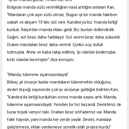
Bölgede manda sütü verimliliğinin nasıl arttığını anlatan Kan,
“Mandanın çok aşırı sütü olmaz. Bugün iyi bir manda takriben
sabah ve akşam 10 kilo süt verir. Kandıra’ya biz ‘manda birliği’
kurduk. İtalya’dan manda ırkları geldi. Biz bunları döllendirdik.
Sağım, süt biraz daha farklılaştı. Süt verimi biraz daha yükseldi.
Oranın mandaları biraz daha verimli. Çünkü soy, kütük
tutmuşlar. Anne ve baba takip edilmiş. İyi olanları bırakmışlar,
kötü olanları kesmişler” diye konuştu.
“Manda, tükenme aşamasındaydı”
Birkaç yıl önceye kadar mandaların tükenmekte olduğunu,
devlet teşviği sayesinde çok iyi seviyeye geldiğini belirten Kan,
“Kandıra’da birliği kurduktan sonra manda sayısı arttı. Manda,
tükenme aşamasındaydı. Yeniden bir hız kazandı. Devletimiz de
buna teşvik veriyor tabi. Oradan biraz istifademiz var. Manda
fakir hayvan, yani manda her yerde yayılır. Devlet, mandayı
geliştirmeye, ırkları yenilemeye yönelik ıslah projesi kurdu”