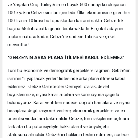
ve Yaşatan Güç: Türkiye’nin en büyük 500 sanayi kuruluşunun
100’e yakını Gebze sınırları içindedir. Ülke ekonomisine giren her
100 liranın 10 lirası bu topraklardan kazanılmakta, Gebze tek
başına 65 ili ihracatta geride bırakmaktadır. Birçok il adayının
toplam nüfusu kadar, Gebze’de sadece fabrika ve şirket
mevcuttur!
“GEBZE’NİN ARKA PLANA İTİLMESİ KABUL EDİLEMEZ”
Tüm bu ekonomik ve demografik gerçeklere rağmen; Gebze’nin
isminin "il yapılacak yerler" listesinde arka plana itilmesi kabul
edilemez. Gebze Gazeteciler Cemiyeti olarak; devlet
büyüklerimize, siyasi karar alıcılara ve kamuoyuna çağrıda
bulunuyoruz: Karar verilirken sadece coğrafi haritalara ve siyasi
hesaplara değil; rasyonel verilere, ekonomik gerçeklere ve en
önemlisi vicdanlara bakılmalıdır. Gebze, tüm rakiplerine açık ara
fark atan bu potansiyeliyle hakkı olan il ve büyükşehir
statüsünü almalıdır. Gebze’nin hakkının teslim edilmesi, sadece