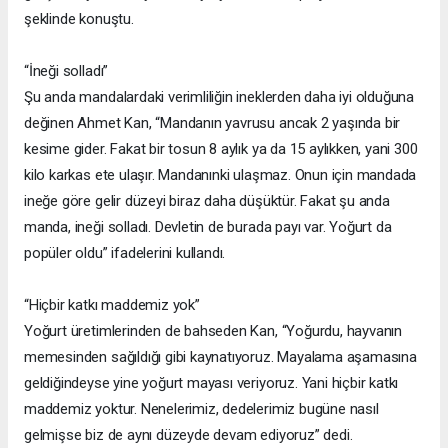
şeklinde konuştu.
“İneği solladı”
Şu anda mandalardaki verimliliğin ineklerden daha iyi olduğuna
değinen Ahmet Kan, “Mandanın yavrusu ancak 2 yaşında bir
kesime gider. Fakat bir tosun 8 aylık ya da 15 aylıkken, yani 300
kilo karkas ete ulaşır. Mandanınki ulaşmaz. Onun için mandada
ineğe göre gelir düzeyi biraz daha düşüktür. Fakat şu anda
manda, ineği solladı. Devletin de burada payı var. Yoğurt da
popüler oldu” ifadelerini kullandı.
“Hiçbir katkı maddemiz yok”
Yoğurt üretimlerinden de bahseden Kan, “Yoğurdu, hayvanın
memesinden sağıldığı gibi kaynatıyoruz. Mayalama aşamasına
geldiğindeyse yine yoğurt mayası veriyoruz. Yani hiçbir katkı
maddemiz yoktur. Nenelerimiz, dedelerimiz bugüne nasıl
gelmişse biz de aynı düzeyde devam ediyoruz” dedi.