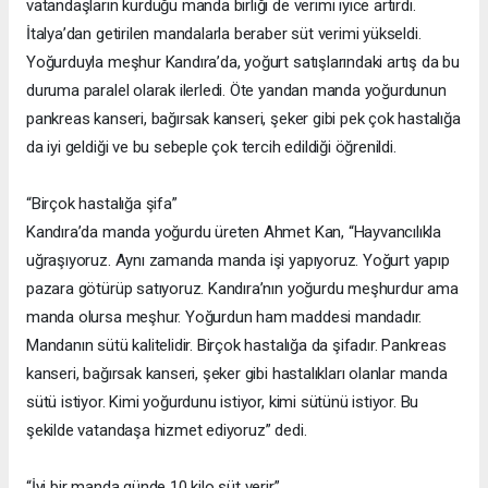
vatandaşların kurduğu manda birliği de verimi iyice artırdı.
İtalya’dan getirilen mandalarla beraber süt verimi yükseldi.
Yoğurduyla meşhur Kandıra’da, yoğurt satışlarındaki artış da bu
duruma paralel olarak ilerledi. Öte yandan manda yoğurdunun
pankreas kanseri, bağırsak kanseri, şeker gibi pek çok hastalığa
da iyi geldiği ve bu sebeple çok tercih edildiği öğrenildi.
“Birçok hastalığa şifa”
Kandıra’da manda yoğurdu üreten Ahmet Kan, “Hayvancılıkla
uğraşıyoruz. Aynı zamanda manda işi yapıyoruz. Yoğurt yapıp
pazara götürüp satıyoruz. Kandıra’nın yoğurdu meşhurdur ama
manda olursa meşhur. Yoğurdun ham maddesi mandadır.
Mandanın sütü kalitelidir. Birçok hastalığa da şifadır. Pankreas
kanseri, bağırsak kanseri, şeker gibi hastalıkları olanlar manda
sütü istiyor. Kimi yoğurdunu istiyor, kimi sütünü istiyor. Bu
şekilde vatandaşa hizmet ediyoruz” dedi.
“İyi bir manda günde 10 kilo süt verir”