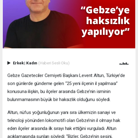
Erkek
|
Kadın
(Haberi Sesli Oku)
Gebze Gazeteciler Cemiyeti Başkanı Levent Altun, Türkiye’de
son günlerde gündeme gelen “25 yeni ilçenin il yapılması”
konusuna ilişkin, bu ilçeler arasında Gebze’nin isminin
bulunmamasının büyük bir haksızlık olduğunu söyledi.
Altun, nüfus yoğunluğunun yanı sıra ülkemizin sanayi ve
teknoloji yönünden lokomotifi olan Gebze’nin il olmayı hak
eden ilçeler arasında ilk sırayı hak ettiğini vurguladı. Altun
açıklamasında şunları söyledi: “Bizler, Gebze’nin sesini,