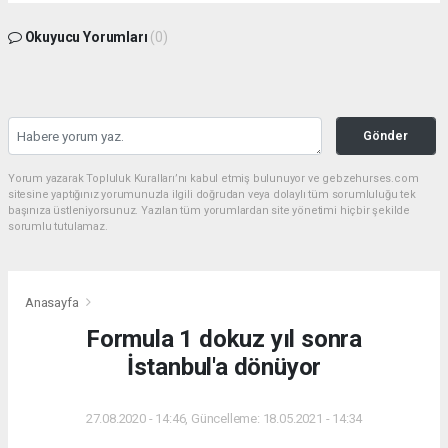
Okuyucu Yorumları
(0)
Gönder
Yorum yazarak Topluluk Kuralları’nı kabul etmiş bulunuyor ve gebzehurses.com
sitesine yaptığınız yorumunuzla ilgili doğrudan veya dolaylı tüm sorumluluğu tek
başınıza üstleniyorsunuz. Yazılan tüm yorumlardan site yönetimi hiçbir şekilde
sorumlu tutulamaz.
Anasayfa
Formula 1 dokuz yıl sonra
İstanbul'a dönüyor
27.08.2020 - 14:46, Güncelleme: 18.05.2021 - 14:34