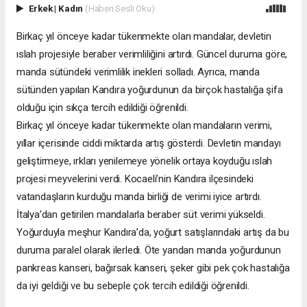
Erkek
|
Kadın
(Haberi Sesli Oku)
Birkaç yıl önceye kadar tükenmekte olan mandalar, devletin
ıslah projesiyle beraber verimliliğini artırdı. Güncel duruma göre,
manda sütündeki verimlilik inekleri solladı. Ayrıca, manda
sütünden yapılan Kandıra yoğurdunun da birçok hastalığa şifa
olduğu için sıkça tercih edildiği öğrenildi.
Birkaç yıl önceye kadar tükenmekte olan mandaların verimi,
yıllar içerisinde ciddi miktarda artış gösterdi. Devletin mandayı
geliştirmeye, ırkları yenilemeye yönelik ortaya koyduğu ıslah
projesi meyvelerini verdi. Kocaeli’nin Kandıra ilçesindeki
vatandaşların kurduğu manda birliği de verimi iyice artırdı.
İtalya’dan getirilen mandalarla beraber süt verimi yükseldi.
Yoğurduyla meşhur Kandıra’da, yoğurt satışlarındaki artış da bu
duruma paralel olarak ilerledi. Öte yandan manda yoğurdunun
pankreas kanseri, bağırsak kanseri, şeker gibi pek çok hastalığa
da iyi geldiği ve bu sebeple çok tercih edildiği öğrenildi.