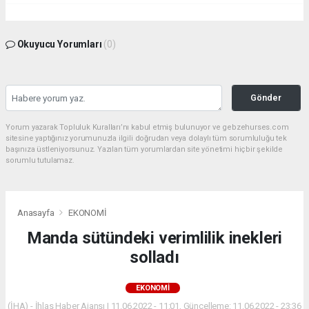
Okuyucu Yorumları
(0)
Gönder
Yorum yazarak Topluluk Kuralları’nı kabul etmiş bulunuyor ve gebzehurses.com
sitesine yaptığınız yorumunuzla ilgili doğrudan veya dolaylı tüm sorumluluğu tek
başınıza üstleniyorsunuz. Yazılan tüm yorumlardan site yönetimi hiçbir şekilde
sorumlu tutulamaz.
Anasayfa
EKONOMİ
Manda sütündeki verimlilik inekleri
solladı
EKONOMİ
(İHA) - İhlas Haber Ajansı | 11.06.2022 - 11:01, Güncelleme: 11.06.2022 - 23:36