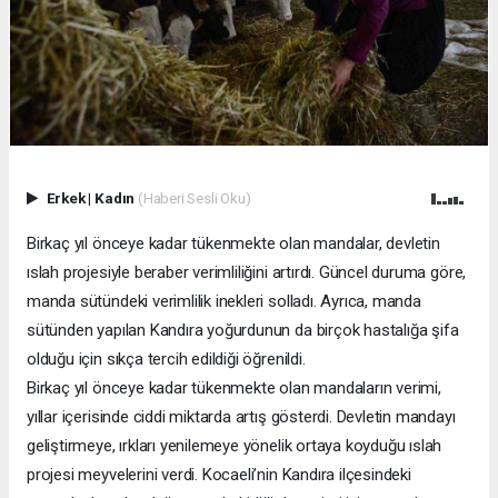
Erkek
|
Kadın
(Haberi Sesli Oku)
Birkaç yıl önceye kadar tükenmekte olan mandalar, devletin
ıslah projesiyle beraber verimliliğini artırdı. Güncel duruma göre,
manda sütündeki verimlilik inekleri solladı. Ayrıca, manda
sütünden yapılan Kandıra yoğurdunun da birçok hastalığa şifa
olduğu için sıkça tercih edildiği öğrenildi.
Birkaç yıl önceye kadar tükenmekte olan mandaların verimi,
yıllar içerisinde ciddi miktarda artış gösterdi. Devletin mandayı
geliştirmeye, ırkları yenilemeye yönelik ortaya koyduğu ıslah
projesi meyvelerini verdi. Kocaeli’nin Kandıra ilçesindeki