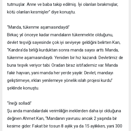
tutmuşlar. Anne ve baba takip edilmiş. İyi olanları bırakmışlar,
kötü olanları kesmişler” diye konuştu.
“Manda, tükenme aşamasındaydı”
Birkaç yıl önceye kadar mandaların tükenmekte olduğunu,
devlet teşviği sayesinde çok iyi seviyeye geldiğini belirten Kan,
“Kandıra’da birliği kurduktan sonra manda sayısı arttı. Manda,
tükenme aşamasındaydı. Yeniden bir hız kazandı. Devletimiz de
buna teşvik veriyor tabi. Oradan biraz istifademiz var. Manda
fakir hayvan, yani manda her yerde yayılır. Devlet, mandayı
geliştirmeye, ırkları yenilemeye yönelik ıslah projesi kurdu”
şeklinde konuştu.
“İneği solladı”
Şu anda mandalardaki verimliliğin ineklerden daha iyi olduğuna
değinen Ahmet Kan, “Mandanın yavrusu ancak 2 yaşında bir
kesime gider. Fakat bir tosun 8 aylık ya da 15 aylıkken, yani 300