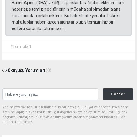
Haber Ajansı (DHA) ve diğer ajanslar tarafından eklenen tüm
haberler, sitemizin editörlerinin müdahalesi olmadan ajans
kanallarından çekilmektedir. Bu haberlerde yer alan hukuki
muhataplar haberi geçen ajanslar olup sitemizin hiç bir
editörü sorumlu tutulamaz...
#formula 1
Okuyucu Yorumları
(0)
Gönder
Yorum yazarak Topluluk Kuralları’nı kabul etmiş bulunuyor ve gebzehurses.com
sitesine yaptığınız yorumunuzla ilgili doğrudan veya dolaylı tüm sorumluluğu tek
başınıza üstleniyorsunuz. Yazılan tüm yorumlardan site yönetimi hiçbir şekilde
sorumlu tutulamaz.