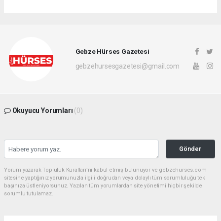
Gebze Hürses Gazetesi
gebzehursesgazetesi@gmail.com
Okuyucu Yorumları
(0)
Gönder
Yorum yazarak Topluluk Kuralları’nı kabul etmiş bulunuyor ve gebzehurses.com
sitesine yaptığınız yorumunuzla ilgili doğrudan veya dolaylı tüm sorumluluğu tek
başınıza üstleniyorsunuz. Yazılan tüm yorumlardan site yönetimi hiçbir şekilde
sorumlu tutulamaz.