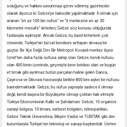
soluğunu ve hakkını savunmayı görev edinmiş gazeteciler
olarak diyoruz ki: Gebze’ye haksızlık yapılmaktadır. İl olmak için
aranan "en az 100 bin nüfus" ve "il merkezine en az 30
kilometre mesafe" kriterleri, Gebze söz konusu olduğunda
fazlasıyla aşılmıştır. Ancak Gebze, bu basit kriterlerin çok
ötesinde, Türkiye’nin bizzat kendisini sırtlayan devasa bir
güçtür. Bir İlçe Değil, Dev Bir Metropol: Kocaeli merkez ilçesi
İzmit’ten daha fazla nüfusa sahip olan Gebze, kendi nüfusu
olan 400 binin üzerinde; geçmişte birer beldesi olan ve bugün
et tırnak gibi ayrılmaz bütün parçaları haline gelen Darıca,
Çayırova ve Dilovası havzasıyla birlikte 800 bini aşkın bir nüfusu
barındırmaktadır. Gebze, bu nüfus yapısıyla sadece il olmayı
değil, kendi başına bir Büyükşehir olmayı çoktan hak etmiştir.
Türkiye Ekonomisinin Kalbi ve Şahdamarı: Gebze; 10 organize
sanayi bölgesi, 10 limanı, serbest bölgeleri, teknoparkları,
Gebze Teknik Üniversitesi, Bilişim Vadisi ve TÜBİTAK gibi dev
kurumlarıyla Türkiye'nin teknoloji ve sanayi başkentidir. Üreten