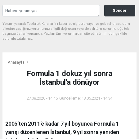
Gönder
Yorum yazarak Topluluk Kuralları’nı kabul etmiş bulunuyor ve gebzehurses.com
sitesine yaptığınız yorumunuzla ilgili doğrudan veya dolaylı tüm sorumluluğu tek
başınıza üstleniyorsunuz. Yazılan tüm yorumlardan site yönetimi hiçbir şekilde
sorumlu tutulamaz.
Anasayfa
Formula 1 dokuz yıl sonra
İstanbul'a dönüyor
27.08.2020 - 14:46, Güncelleme: 18.05.2021 - 14:34
2005'ten 2011'e kadar 7 yıl boyunca Formula 1
yarışı düzenlenen İstanbul, 9 yıl sonra yeniden