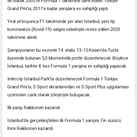
İlk olarak 2005'te Formula 1 takvimine dahil edilen Türkiye
Grand Prix'si, 2011'e kadar yarışlara ev sahipliği yaptı.
Yedi yıl boyunca F1 takviminde yer alan İstanbul, yeni tip
koronavirüs (Kovid-19) salgını sebebiyle revize edilen 2020
takvimine alındı.
Şampiyonanın bu sezonki 14. etabı, 13-15 Kasım'da Tuzla
ilçesinde bulunan 5,3 kilometrelik pistte düzenlenecek. Böylece
İstanbul, tarihte 8. kez Formula 1 yarışına ev sahipliği yapacak.
Intercity İstanbul Park’ta düzenlenecek Formula 1 Türkiye
Grand Prix'si, S Sport ekranlarından ve S Sport Plus uygulaması
üzerinden canlı olarak izleyiciyle buluşacak.
İlk yarışı Raikkonen kazandı
İstanbul'da gerçekleştirilen ilk Formula 1 yarışını, Fin sürücü
Kimi Raikkonen kazandı.