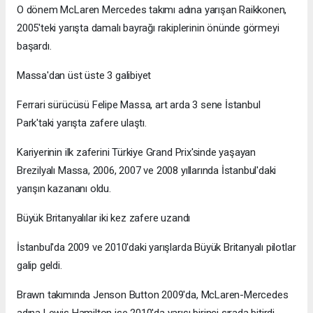
O dönem McLaren Mercedes takımı adına yarışan Raikkonen,
2005'teki yarışta damalı bayrağı rakiplerinin önünde görmeyi
başardı.
Massa'dan üst üste 3 galibiyet
Ferrari sürücüsü Felipe Massa, art arda 3 sene İstanbul
Park'taki yarışta zafere ulaştı.
Kariyerinin ilk zaferini Türkiye Grand Prix'sinde yaşayan
Brezilyalı Massa, 2006, 2007 ve 2008 yıllarında İstanbul'daki
yarışın kazananı oldu.
Büyük Britanyalılar iki kez zafere uzandı
İstanbul'da 2009 ve 2010'daki yarışlarda Büyük Britanyalı pilotlar
galip geldi.
Brawn takımında Jenson Button 2009'da, McLaren-Mercedes
adına Lewis Hamilton ise 2010'da yarışı birinci sırada bitirdi.