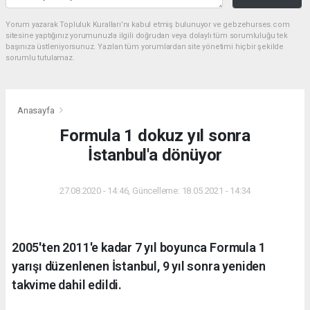
Yorum yazarak Topluluk Kuralları’nı kabul etmiş bulunuyor ve gebzehurses.com
sitesine yaptığınız yorumunuzla ilgili doğrudan veya dolaylı tüm sorumluluğu tek
başınıza üstleniyorsunuz. Yazılan tüm yorumlardan site yönetimi hiçbir şekilde
sorumlu tutulamaz.
Anasayfa
Formula 1 dokuz yıl sonra
İstanbul'a dönüyor
27.08.2020 - 14:46, Güncelleme: 18.05.2021 - 14:34
2005'ten 2011'e kadar 7 yıl boyunca Formula 1
yarışı düzenlenen İstanbul, 9 yıl sonra yeniden
takvime dahil edildi.