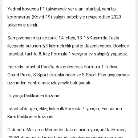
Yedi yıl boyunca F1 takviminde yer alan İstanbul, yeni tip
koronavirüs (Kovid-19) salgını sebebiyle revize edilen 2020
takvimine alındı.
Şampiyonanın bu sezonki 14. etabı, 13-15 Kasım'da Tuzla
ilçesinde bulunan 5,3 kilometrelik pistte düzenlenecek. Böylece
İstanbul, tarihte 8. kez Formula 1 yarışına ev sahipliği yapacak.
Intercity İstanbul Park’ta düzenlenecek Formula 1 Türkiye
Grand Prix'si, S Sport ekranlarından ve S Sport Plus uygulaması
üzerinden canlı olarak izleyiciyle buluşacak.
İlk yarışı Raikkonen kazandı
İstanbul'da gerçekleştirilen ilk Formula 1 yarışını, Fin sürücü
Kimi Raikkonen kazandı.
O dönem McLaren Mercedes takımı adına yarışan Raikkonen,
2005'teki yarışta damalı bayrağı rakiplerinin önünde görmeyi