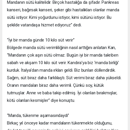
Mandanın sütü kalitelidir. Birçok hastalığa da şifadır. Pankreas
kanseri, bağırsak kanseri, şeker gibi hastalıkları olanlar manda
sütü istiyor. Kimi yoğurdunu istiyor, kimi sütünü istiyor. Bu
şekilde vatandaşa hizmet ediyoruz” dedi.
“İyi bir manda günde 10 kilo süt verir”
Bölgede manda sütü verimliliğinin nasıl arttığını anlatan Kan,
“Mandanın çok aşırı sütü olmaz. Bugün iyi bir manda takriben
sabah ve akşam 10 kilo süt verir. Kandıra’ya biz ‘manda birliği’
kurduk. İtalya’dan manda ırkları geldi. Biz bunları döllendirdik.
Sağım, süt biraz daha farklılaştı. Süt verimi biraz daha yükseldi.
Oranın mandaları biraz daha verimli. Çünkü soy, kütük
tutmuşlar. Anne ve baba takip edilmiş. İyi olanları bırakmışlar,
kötü olanları kesmişler” diye konuştu.
“Manda, tükenme aşamasındaydı”
Birkaç yıl önceye kadar mandaların tükenmekte olduğunu,