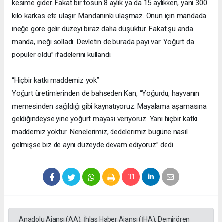
kesime gider. Fakat bir tosun 8 aylık ya da 15 aylıkken, yani 300
kilo karkas ete ulaşır. Mandanınki ulaşmaz. Onun için mandada
ineğe göre gelir düzeyi biraz daha düşüktür. Fakat şu anda
manda, ineği solladı. Devletin de burada payı var. Yoğurt da
popüler oldu” ifadelerini kullandı.
“Hiçbir katkı maddemiz yok”
Yoğurt üretimlerinden de bahseden Kan, “Yoğurdu, hayvanın
memesinden sağıldığı gibi kaynatıyoruz. Mayalama aşamasına
geldiğindeyse yine yoğurt mayası veriyoruz. Yani hiçbir katkı
maddemiz yoktur. Nenelerimiz, dedelerimiz bugüne nasıl
gelmişse biz de aynı düzeyde devam ediyoruz” dedi.
Anadolu Ajansı (AA), İhlas Haber Ajansı (İHA), Demirören