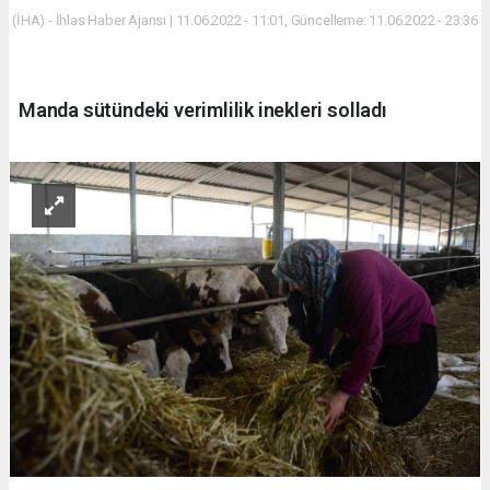
(İHA) - İhlas Haber Ajansı | 11.06.2022 - 11:01, Güncelleme: 11.06.2022 - 23:36
Manda sütündeki verimlilik inekleri solladı