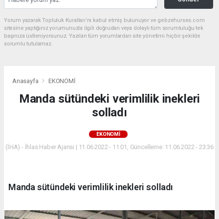
Yorum yazarak Topluluk Kuralları’nı kabul etmiş bulunuyor ve gebzehurses.com
sitesine yaptığınız yorumunuzla ilgili doğrudan veya dolaylı tüm sorumluluğu tek
başınıza üstleniyorsunuz. Yazılan tüm yorumlardan site yönetimi hiçbir şekilde
sorumlu tutulamaz.
Anasayfa
EKONOMİ
Manda sütündeki verimlilik inekleri
solladı
EKONOMİ
(İHA) - İhlas Haber Ajansı | 11.06.2022 - 11:01, Güncelleme: 11.06.2022 - 23:36
Manda sütündeki verimlilik inekleri solladı