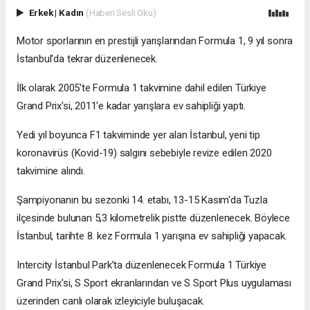
Erkek
|
Kadın
(Haberi Sesli Oku)
Motor sporlarının en prestijli yarışlarından Formula 1, 9 yıl sonra
İstanbul'da tekrar düzenlenecek.
İlk olarak 2005'te Formula 1 takvimine dahil edilen Türkiye
Grand Prix'si, 2011'e kadar yarışlara ev sahipliği yaptı.
Yedi yıl boyunca F1 takviminde yer alan İstanbul, yeni tip
koronavirüs (Kovid-19) salgını sebebiyle revize edilen 2020
takvimine alındı.
Şampiyonanın bu sezonki 14. etabı, 13-15 Kasım'da Tuzla
ilçesinde bulunan 5,3 kilometrelik pistte düzenlenecek. Böylece
İstanbul, tarihte 8. kez Formula 1 yarışına ev sahipliği yapacak.
Intercity İstanbul Park’ta düzenlenecek Formula 1 Türkiye
Grand Prix'si, S Sport ekranlarından ve S Sport Plus uygulaması
üzerinden canlı olarak izleyiciyle buluşacak.