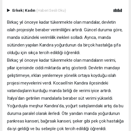
Erkek
|
Kadın
(Haberi Sesli Oku)
Birkaç yıl önceye kadar tükenmekte olan mandalar, devletin
ıslah projesiyle beraber verimliliğini artırdı. Güncel duruma göre,
manda sütündeki verimlilik inekleri solladı. Ayrıca, manda
sütünden yapılan Kandıra yoğurdunun da birçok hastalığa şifa
olduğu için sıkça tercih edildiği öğrenildi.
Birkaç yıl önceye kadar tükenmekte olan mandaların verimi,
yıllar içerisinde ciddi miktarda artış gösterdi. Devletin mandayı
geliştirmeye, ırkları yenilemeye yönelik ortaya koyduğu ıslah
projesi meyvelerini verdi. Kocaeli’nin Kandıra ilçesindeki
vatandaşların kurduğu manda birliği de verimi iyice artırdı.
İtalya’dan getirilen mandalarla beraber süt verimi yükseldi.
Yoğurduyla meşhur Kandıra’da, yoğurt satışlarındaki artış da bu
duruma paralel olarak ilerledi. Öte yandan manda yoğurdunun
pankreas kanseri, bağırsak kanseri, şeker gibi pek çok hastalığa
da iyi geldiği ve bu sebeple çok tercih edildiği öğrenildi.