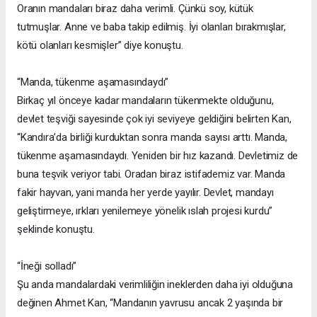
Oranın mandaları biraz daha verimli. Çünkü soy, kütük
tutmuşlar. Anne ve baba takip edilmiş. İyi olanları bırakmışlar,
kötü olanları kesmişler” diye konuştu.
“Manda, tükenme aşamasındaydı”
Birkaç yıl önceye kadar mandaların tükenmekte olduğunu,
devlet teşviği sayesinde çok iyi seviyeye geldiğini belirten Kan,
“Kandıra’da birliği kurduktan sonra manda sayısı arttı. Manda,
tükenme aşamasındaydı. Yeniden bir hız kazandı. Devletimiz de
buna teşvik veriyor tabi. Oradan biraz istifademiz var. Manda
fakir hayvan, yani manda her yerde yayılır. Devlet, mandayı
geliştirmeye, ırkları yenilemeye yönelik ıslah projesi kurdu”
şeklinde konuştu.
“İneği solladı”
Şu anda mandalardaki verimliliğin ineklerden daha iyi olduğuna
değinen Ahmet Kan, “Mandanın yavrusu ancak 2 yaşında bir