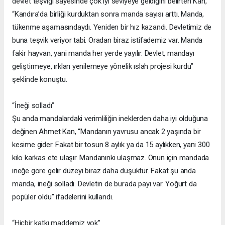
devlet teşviği sayesinde çok iyi seviyeye geldiğini belirten Kan,
“Kandıra’da birliği kurduktan sonra manda sayısı arttı. Manda,
tükenme aşamasındaydı. Yeniden bir hız kazandı. Devletimiz de
buna teşvik veriyor tabi. Oradan biraz istifademiz var. Manda
fakir hayvan, yani manda her yerde yayılır. Devlet, mandayı
geliştirmeye, ırkları yenilemeye yönelik ıslah projesi kurdu”
şeklinde konuştu.
“İneği solladı”
Şu anda mandalardaki verimliliğin ineklerden daha iyi olduğuna
değinen Ahmet Kan, “Mandanın yavrusu ancak 2 yaşında bir
kesime gider. Fakat bir tosun 8 aylık ya da 15 aylıkken, yani 300
kilo karkas ete ulaşır. Mandanınki ulaşmaz. Onun için mandada
ineğe göre gelir düzeyi biraz daha düşüktür. Fakat şu anda
manda, ineği solladı. Devletin de burada payı var. Yoğurt da
popüler oldu” ifadelerini kullandı.
“Hiçbir katkı maddemiz yok”