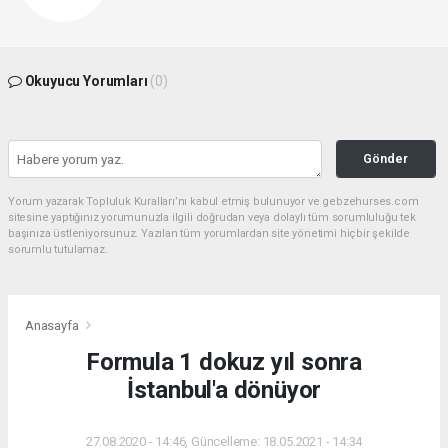
Okuyucu Yorumları
(0)
Gönder
Yorum yazarak Topluluk Kuralları’nı kabul etmiş bulunuyor ve gebzehurses.com
sitesine yaptığınız yorumunuzla ilgili doğrudan veya dolaylı tüm sorumluluğu tek
başınıza üstleniyorsunuz. Yazılan tüm yorumlardan site yönetimi hiçbir şekilde
sorumlu tutulamaz.
Anasayfa
Formula 1 dokuz yıl sonra
İstanbul'a dönüyor
27.08.2020 - 14:46, Güncelleme: 18.05.2021 - 14:34