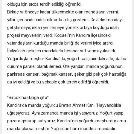
olduğu için sıkça tercih edildiği öğrenildi.
Birkaç yıl önceye kadar tükenmekte olan mandaların verimi,
yıllar içerisinde ciddi miktarda artış gösterdi. Devletin mandayı
geliştirmeye, ırkları yenilemeye yönelik ortaya koyduğu ıslah
projesi meyvelerini verdi. Kocaeli’nin Kandıra ilçesindeki
vatandaşların kurduğu manda birliği de verimi iyice artırdı.
İtalya’dan getirilen mandalarla beraber süt verimi yükseldi.
Yoğurduyla meşhur Kandıra’da, yoğurt satışlarındaki artış da bu
duruma paralel olarak ilerledi. Öte yandan manda yoğurdunun
pankreas kanseri, bağırsak kanseri, şeker gibi pek çok hastalığa
da iyi geldiği ve bu sebeple çok tercih edildiği öğrenildi.
“Birçok hastalığa şifa”
Kandıra’da manda yoğurdu üreten Ahmet Kan, “Hayvancılıkla
uğraşıyoruz. Aynı zamanda manda işi yapıyoruz. Yoğurt yapıp
pazara götürüp satıyoruz. Kandıra’nın yoğurdu meşhurdur ama
manda olursa meşhur. Yoğurdun ham maddesi mandadır.