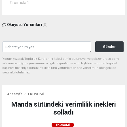
#formula 1
Okuyucu Yorumları
(0)
Gönder
Yorum yazarak Topluluk Kuralları’nı kabul etmiş bulunuyor ve gebzehurses.com
sitesine yaptığınız yorumunuzla ilgili doğrudan veya dolaylı tüm sorumluluğu tek
başınıza üstleniyorsunuz. Yazılan tüm yorumlardan site yönetimi hiçbir şekilde
sorumlu tutulamaz.
Anasayfa
EKONOMİ
Manda sütündeki verimlilik inekleri
solladı
EKONOMİ