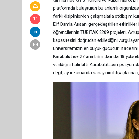
tarihlerinde
GTÜ
Kongre ve Kültür Merkezi Fu
platformda buluşturan bu anlamlı organizasy
farklı disiplinlerden çalışmalarla etkileşim k
Elif Damla Arısan, gerçekleştirilen etkinlikler
öğrencilerinin TÜBİTAK 2209 projeleri, Avrupa 
kapasitesini doğrudan etkilediğini vurgulayan
üniversitemizin en büyük gücüdür” ifadesini 
Karabulut ise 27 ana bilim dalında 48 yükse
verildiğini hatırlattı. Karabulut, sempozyumd
değil, aynı zamanda sanayinin ihtiyaçlarına ç