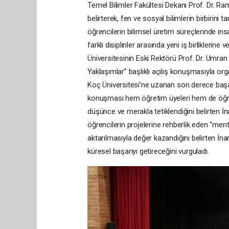
Temel Bilimler Fakültesi Dekanı Prof. Dr. Ram
belirterek, fen ve sosyal bilimlerin birbirin
öğrencilerin bilimsel üretim süreçlerinde in
farklı disiplinler arasında yeni iş birliklerine
Üniversitesinin Eski Rektörü Prof. Dr. Umran 
Yaklaşımlar” başlıklı açılış konuşmasıyla or
Koç Üniversitesi’ne uzanan son derece başar
konuşması hem öğretim üyeleri hem de öğrenc
düşünce ve merakla tetiklendiğini belirten İn
öğrencilerin projelerine rehberlik eden “men
aktarılmasıyla değer kazandığını belirten İnan,
küresel başarıyı getireceğini vurguladı.