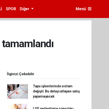
İ
SPOR
Diğer
Menü
a tamamlandı
İlginizi Çekebilir
Tapu işlemlerinde sistem
değişti: Bu detayı atlayan satış
yapamayacak
LGS yerleştirme sonuçları