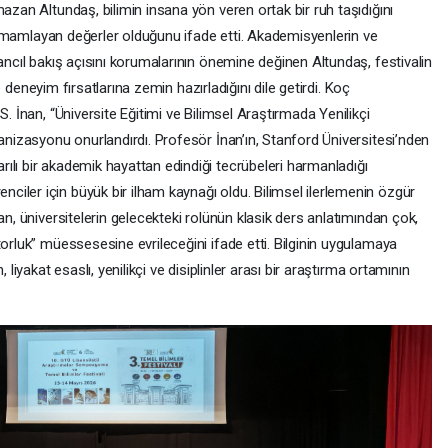
azan Altundaş, bilimin insana yön veren ortak bir ruh taşıdığını
i tamamlayan değerler olduğunu ifade etti. Akademisyenlerin ve
sancıl bakış açısını korumalarının önemine değinen Altundaş, festivalin
 ve deneyim fırsatlarına zemin hazırladığını dile getirdi. Koç
S. İnan, “Üniversite Eğitimi ve Bilimsel Araştırmada Yenilikçi
ganizasyonu onurlandırdı. Profesör İnan’ın, Stanford Üniversitesi’nden
ılı bir akademik hayattan edindiği tecrübeleri harmanladığı
iler için büyük bir ilham kaynağı oldu. Bilimsel ilerlemenin özgür
an, üniversitelerin gelecekteki rolünün klasik ders anlatımından çok,
torluk” müessesesine evrileceğini ifade etti. Bilginin uygulamaya
 liyakat esaslı, yenilikçi ve disiplinler arası bir araştırma ortamının