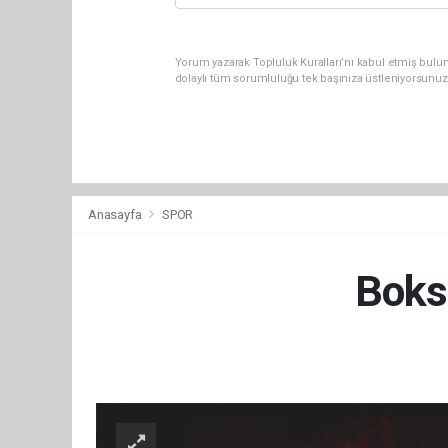
Yorum yazarak Topluluk Kuralları’nı kabul etmiş bulu
dolaylı tüm sorumluluğu tek başınıza üstleniyorsunuz
Anasayfa
SPOR
Boks