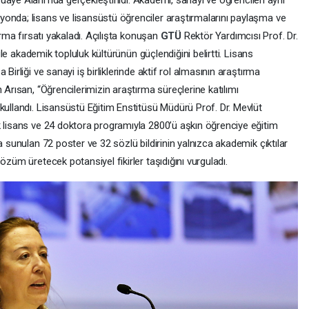
aye Alanı’nda gerçekleştirildi. Akademi, sanayi ve öğrencileri aynı
onda; lisans ve lisansüstü öğrenciler araştırmalarını paylaşma ve
urma fırsatı yakaladı. Açılışta konuşan
GTÜ
Rektör Yardımcısı Prof. Dr.
 ile akademik topluluk kültürünün güçlendiğini belirtti. Lisans
Birliği ve sanayi iş birliklerinde aktif rol almasının araştırma
 Arısan, “Öğrencilerimizin araştırma süreçlerine katılımı
kullandı. Lisansüstü Eğitim Enstitüsü Müdürü Prof. Dr. Mevlüt
k lisans ve 24 doktora programıyla 2800’ü aşkın öğrenciye eğitim
a sunulan 72 poster ve 32 sözlü bildirinin yalnızca akademik çıktılar
özüm üretecek potansiyel fikirler taşıdığını vurguladı.