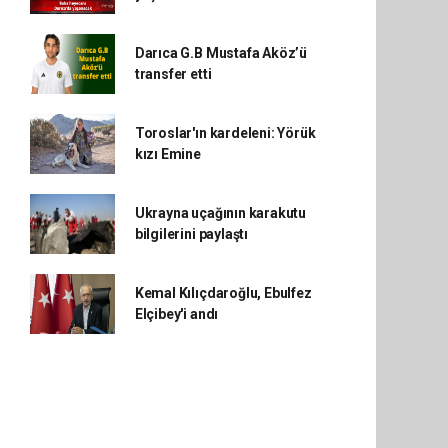
Darıca G.B Mustafa Aköz’ü
transfer etti
Toroslar'ın kardeleni: Yörük
kızı Emine
Ukrayna uçağının karakutu
bilgilerini paylaştı
Kemal Kılıçdaroğlu, Ebulfez
Elçibey'i andı