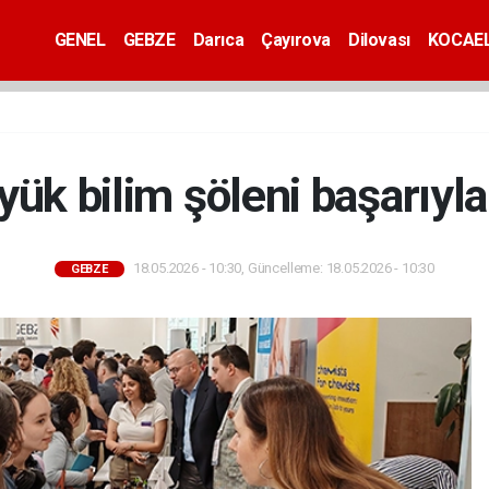
GENEL
GEBZE
Darıca
Çayırova
Dilovası
KOCAEL
yük bilim şöleni başarıyl
18.05.2026 - 10:30, Güncelleme: 18.05.2026 - 10:30
GEBZE