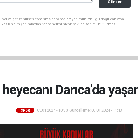
Gönder
nuyor ve gebzehurses.com sitesine yaptığınız yorumunuzla ilgili doğrudan veya
. Yazılan tüm yorumlardan site yönetimi hiçbir şekilde sorumlu tutulamaz.
 heyecanı Darıca’da yaşa
05.01.2024 - 10:30, Güncelleme: 05.01.2024 - 11:13
SPOR