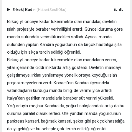
Erkek
|
Kadın
(Haberi Sesli Oku)
Birkaç yıl önceye kadar tükenmekte olan mandalar, devletin
ıslah projesiyle beraber verimliliğini artırdı. Güncel duruma göre,
manda sütündeki verimlilik inekleri solladı. Ayrıca, manda
sütünden yapılan Kandıra yoğurdunun da birçok hastalığa şifa
olduğu için sıkça tercih edildiği öğrenildi.
Birkaç yıl önceye kadar tükenmekte olan mandaların verimi,
yıllar içerisinde ciddi miktarda artış gösterdi. Devletin mandayı
geliştirmeye, ırkları yenilemeye yönelik ortaya koyduğu ıslah
projesi meyvelerini verdi. Kocaeli’nin Kandıra ilçesindeki
vatandaşların kurduğu manda birliği de verimi iyice artırdı.
İtalya’dan getirilen mandalarla beraber süt verimi yükseldi.
Yoğurduyla meşhur Kandıra’da, yoğurt satışlarındaki artış da bu
duruma paralel olarak ilerledi. Öte yandan manda yoğurdunun
pankreas kanseri, bağırsak kanseri, şeker gibi pek çok hastalığa
da iyi geldiği ve bu sebeple çok tercih edildiği öğrenildi.