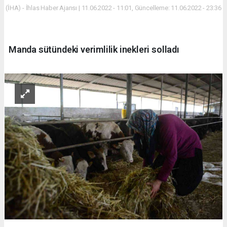
(İHA) - İhlas Haber Ajansı | 11.06.2022 - 11:01, Güncelleme: 11.06.2022 - 23:36
Manda sütündeki verimlilik inekleri solladı