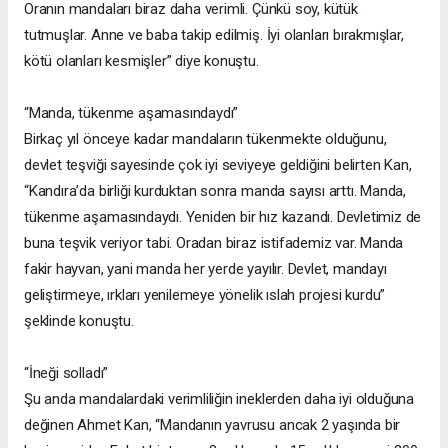
Oranın mandaları biraz daha verimli. Çünkü soy, kütük
tutmuşlar. Anne ve baba takip edilmiş. İyi olanları bırakmışlar,
kötü olanları kesmişler” diye konuştu.
“Manda, tükenme aşamasındaydı”
Birkaç yıl önceye kadar mandaların tükenmekte olduğunu,
devlet teşviği sayesinde çok iyi seviyeye geldiğini belirten Kan,
“Kandıra’da birliği kurduktan sonra manda sayısı arttı. Manda,
tükenme aşamasındaydı. Yeniden bir hız kazandı. Devletimiz de
buna teşvik veriyor tabi. Oradan biraz istifademiz var. Manda
fakir hayvan, yani manda her yerde yayılır. Devlet, mandayı
geliştirmeye, ırkları yenilemeye yönelik ıslah projesi kurdu”
şeklinde konuştu.
“İneği solladı”
Şu anda mandalardaki verimliliğin ineklerden daha iyi olduğuna
değinen Ahmet Kan, “Mandanın yavrusu ancak 2 yaşında bir