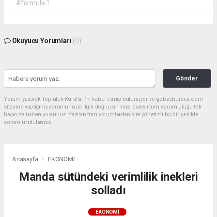
#formula 1
Okuyucu Yorumları
(0)
Gönder
Yorum yazarak Topluluk Kuralları’nı kabul etmiş bulunuyor ve gebzehurses.com
sitesine yaptığınız yorumunuzla ilgili doğrudan veya dolaylı tüm sorumluluğu tek
başınıza üstleniyorsunuz. Yazılan tüm yorumlardan site yönetimi hiçbir şekilde
sorumlu tutulamaz.
Anasayfa
EKONOMİ
Manda sütündeki verimlilik inekleri
solladı
EKONOMİ