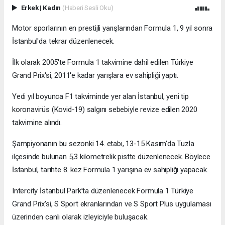
Erkek
|
Kadın
(Haberi Sesli Oku)
Motor sporlarının en prestijli yarışlarından Formula 1, 9 yıl sonra
İstanbul'da tekrar düzenlenecek.
İlk olarak 2005'te Formula 1 takvimine dahil edilen Türkiye
Grand Prix'si, 2011'e kadar yarışlara ev sahipliği yaptı.
Yedi yıl boyunca F1 takviminde yer alan İstanbul, yeni tip
koronavirüs (Kovid-19) salgını sebebiyle revize edilen 2020
takvimine alındı.
Şampiyonanın bu sezonki 14. etabı, 13-15 Kasım'da Tuzla
ilçesinde bulunan 5,3 kilometrelik pistte düzenlenecek. Böylece
İstanbul, tarihte 8. kez Formula 1 yarışına ev sahipliği yapacak.
Intercity İstanbul Park’ta düzenlenecek Formula 1 Türkiye
Grand Prix'si, S Sport ekranlarından ve S Sport Plus uygulaması
üzerinden canlı olarak izleyiciyle buluşacak.