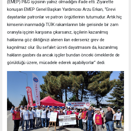
(EMEP) P&G işçisinin yalnız olmadığını ifade etti. Ziyarette
konuşan EMEP Genel Başkan Yardımcısı Arzu Erkan, “Grevi
dayatanlar patronlar ve patron örgütlerinin tutumudur. Artık hiç
kimsenin inanmadığı TÜİK rakamlarının bile gerisinde bir zam
oranıyla işçinin karşısına çıkarsanız, işçilerin kazanılmış
haklarına göz diktiğinizi alenen ilan ederseniz grev de
kaçınılmaz olur. Bu sefalet ücreti dayatmasını da, kazanılmış
hakların gasbını da ancak işçiler bundan önceki örneklerde de
görüldüğü üzere, mücadele ederek aşabiliyorlar” dedi.