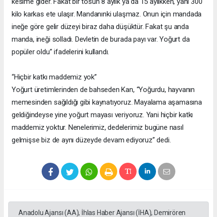
kesime gider. Fakat bir tosun 8 aylık ya da 15 aylıkken, yani 300
kilo karkas ete ulaşır. Mandanınki ulaşmaz. Onun için mandada
ineğe göre gelir düzeyi biraz daha düşüktür. Fakat şu anda
manda, ineği solladı. Devletin de burada payı var. Yoğurt da
popüler oldu” ifadelerini kullandı.
“Hiçbir katkı maddemiz yok”
Yoğurt üretimlerinden de bahseden Kan, “Yoğurdu, hayvanın
memesinden sağıldığı gibi kaynatıyoruz. Mayalama aşamasına
geldiğindeyse yine yoğurt mayası veriyoruz. Yani hiçbir katkı
maddemiz yoktur. Nenelerimiz, dedelerimiz bugüne nasıl
gelmişse biz de aynı düzeyde devam ediyoruz” dedi.
Anadolu Ajansı (AA), İhlas Haber Ajansı (İHA), Demirören