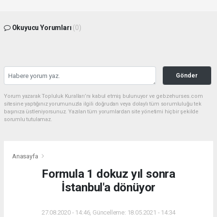
Okuyucu Yorumları
(0)
Gönder
Yorum yazarak Topluluk Kuralları’nı kabul etmiş bulunuyor ve gebzehurses.com
sitesine yaptığınız yorumunuzla ilgili doğrudan veya dolaylı tüm sorumluluğu tek
başınıza üstleniyorsunuz. Yazılan tüm yorumlardan site yönetimi hiçbir şekilde
sorumlu tutulamaz.
Anasayfa
Formula 1 dokuz yıl sonra
İstanbul'a dönüyor
27.08.2020 - 14:46, Güncelleme: 18.05.2021 - 14:34