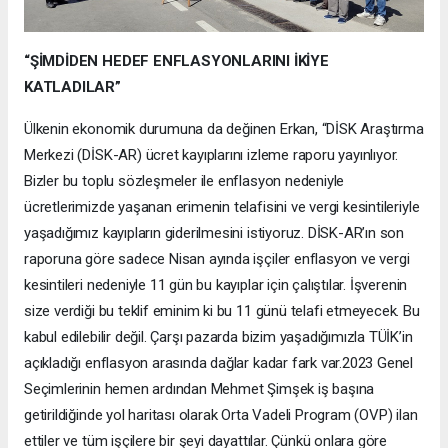
“ŞİMDİDEN HEDEF ENFLASYONLARINI İKİYE
KATLADILAR”
Ülkenin ekonomik durumuna da değinen Erkan, “DİSK Araştırma
Merkezi (DİSK-AR) ücret kayıplarını izleme raporu yayınlıyor.
Bizler bu toplu sözleşmeler ile enflasyon nedeniyle
ücretlerimizde yaşanan erimenin telafisini ve vergi kesintileriyle
yaşadığımız kayıpların giderilmesini istiyoruz. DİSK-AR’ın son
raporuna göre sadece Nisan ayında işçiler enflasyon ve vergi
kesintileri nedeniyle 11 gün bu kayıplar için çalıştılar. İşverenin
size verdiği bu teklif eminim ki bu 11 günü telafi etmeyecek. Bu
kabul edilebilir değil. Çarşı pazarda bizim yaşadığımızla TÜİK’in
açıkladığı enflasyon arasında dağlar kadar fark var.2023 Genel
Seçimlerinin hemen ardından Mehmet Şimşek iş başına
getirildiğinde yol haritası olarak Orta Vadeli Program (OVP) ilan
ettiler ve tüm işçilere bir şeyi dayattılar. Çünkü onlara göre