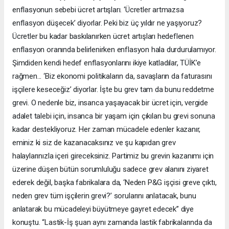
enflasyonun sebebi ücret artışları. ‘Ücretler artmazsa
enflasyon düşecek’ diyorlar. Peki biz üç yıldır ne yaşıyoruz?
Ücretler bu kadar baskılanırken ücret artışları hedeflenen
enflasyon oranında belirlenirken enflasyon hala durdurulamıyor.
Şimdiden kendi hedef enflasyonlarını ikiye katladılar, TÜİK’e
rağmen... ‘Biz ekonomi politikaların da, savaşların da faturasını
işçilere keseceğiz’ diyorlar. İşte bu grev tam da bunu reddetme
grevi. O nedenle biz, insanca yaşayacak bir ücret için, vergide
adalet talebi için, insanca bir yaşam için çıkılan bu grevi sonuna
kadar destekliyoruz. Her zaman mücadele edenler kazanır,
eminiz ki siz de kazanacaksınız ve şu kapıdan grev
halaylarınızla içeri gireceksiniz. Partimiz bu grevin kazanımı için
üzerine düşen bütün sorumluluğu sadece grev alanını ziyaret
ederek değil, başka fabrikalara da, ‘Neden P&G işçisi greve çıktı,
neden grev tüm işçilerin grevi?’ sorularını anlatacak, bunu
anlatarak bu mücadeleyi büyütmeye gayret edecek” diye
konuştu. “Lastik-İş şuan aynı zamanda lastik fabrikalarında da