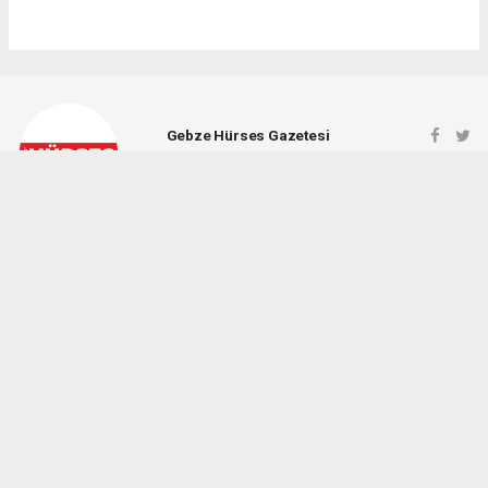
Gebze Hürses Gazetesi
gebzehursesgazetesi@gmail.com
Okuyucu Yorumları
(0)
Gönder
Yorum yazarak Topluluk Kuralları’nı kabul etmiş bulunuyor ve gebzehurses.com
sitesine yaptığınız yorumunuzla ilgili doğrudan veya dolaylı tüm sorumluluğu tek
başınıza üstleniyorsunuz. Yazılan tüm yorumlardan site yönetimi hiçbir şekilde
sorumlu tutulamaz.