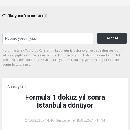
Okuyucu Yorumları
(0)
Gönder
Yorum yazarak Topluluk Kuralları’nı kabul etmiş bulunuyor ve gebzehurses.com
sitesine yaptığınız yorumunuzla ilgili doğrudan veya dolaylı tüm sorumluluğu tek
başınıza üstleniyorsunuz. Yazılan tüm yorumlardan site yönetimi hiçbir şekilde
sorumlu tutulamaz.
Anasayfa
Formula 1 dokuz yıl sonra
İstanbul'a dönüyor
27.08.2020 - 14:46, Güncelleme: 18.05.2021 - 14:34