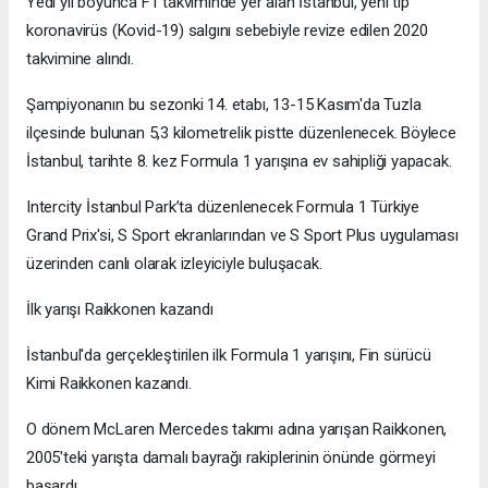
Yedi yıl boyunca F1 takviminde yer alan İstanbul, yeni tip
koronavirüs (Kovid-19) salgını sebebiyle revize edilen 2020
takvimine alındı.
Şampiyonanın bu sezonki 14. etabı, 13-15 Kasım'da Tuzla
ilçesinde bulunan 5,3 kilometrelik pistte düzenlenecek. Böylece
İstanbul, tarihte 8. kez Formula 1 yarışına ev sahipliği yapacak.
Intercity İstanbul Park’ta düzenlenecek Formula 1 Türkiye
Grand Prix'si, S Sport ekranlarından ve S Sport Plus uygulaması
üzerinden canlı olarak izleyiciyle buluşacak.
İlk yarışı Raikkonen kazandı
İstanbul'da gerçekleştirilen ilk Formula 1 yarışını, Fin sürücü
Kimi Raikkonen kazandı.
O dönem McLaren Mercedes takımı adına yarışan Raikkonen,
2005'teki yarışta damalı bayrağı rakiplerinin önünde görmeyi
başardı.