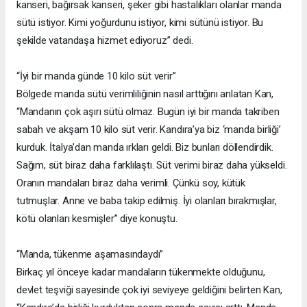
kanseri, bağırsak kanseri, şeker gibi hastalıkları olanlar manda
sütü istiyor. Kimi yoğurdunu istiyor, kimi sütünü istiyor. Bu
şekilde vatandaşa hizmet ediyoruz” dedi.
“İyi bir manda günde 10 kilo süt verir”
Bölgede manda sütü verimliliğinin nasıl arttığını anlatan Kan,
“Mandanın çok aşırı sütü olmaz. Bugün iyi bir manda takriben
sabah ve akşam 10 kilo süt verir. Kandıra’ya biz ‘manda birliği’
kurduk. İtalya’dan manda ırkları geldi. Biz bunları döllendirdik.
Sağım, süt biraz daha farklılaştı. Süt verimi biraz daha yükseldi.
Oranın mandaları biraz daha verimli. Çünkü soy, kütük
tutmuşlar. Anne ve baba takip edilmiş. İyi olanları bırakmışlar,
kötü olanları kesmişler” diye konuştu.
“Manda, tükenme aşamasındaydı”
Birkaç yıl önceye kadar mandaların tükenmekte olduğunu,
devlet teşviği sayesinde çok iyi seviyeye geldiğini belirten Kan,