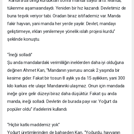
“Kandıra’da birliği kurduktan sonra manda sayısı arttı. Manda,
tükenme aşamasındaydı. Yeniden bir hız kazandı. Devletimiz de
buna teşvik veriyor tabi. Oradan biraz istifademiz var. Manda
fakir hayvan, yani manda her yerde yayılır. Devlet, mandayı
geliştirmeye, ırkları yenilemeye yönelik ıslah projesi kurdu”
şeklinde konuştu.
“İneği solladı”
Şu anda mandalardaki verimliliğin ineklerden daha iyi olduğuna
değinen Ahmet Kan, “Mandanın yavrusu ancak 2 yaşında bir
kesime gider. Fakat bir tosun 8 aylık ya da 15 aylıkken, yani 300
kilo karkas ete ulaşır. Mandanınki ulaşmaz. Onun için mandada
ineğe göre gelir düzeyi biraz daha düşüktür. Fakat şu anda
manda, ineği solladı. Devletin de burada payı var. Yoğurt da
popüler oldu” ifadelerini kullandı.
“Hiçbir katkı maddemiz yok”
Yoğurt üretimlerinden de bahseden Kan, “Yoğurdu, hayvanın