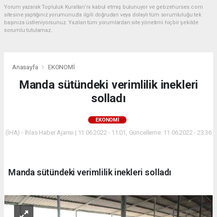
Yorum yazarak Topluluk Kuralları’nı kabul etmiş bulunuyor ve gebzehurses.com
sitesine yaptığınız yorumunuzla ilgili doğrudan veya dolaylı tüm sorumluluğu tek
başınıza üstleniyorsunuz. Yazılan tüm yorumlardan site yönetimi hiçbir şekilde
sorumlu tutulamaz.
Anasayfa
EKONOMİ
Manda sütündeki verimlilik inekleri
solladı
EKONOMİ
(İHA) - İhlas Haber Ajansı | 11.06.2022 - 11:01, Güncelleme: 11.06.2022 - 23:36
Manda sütündeki verimlilik inekleri solladı