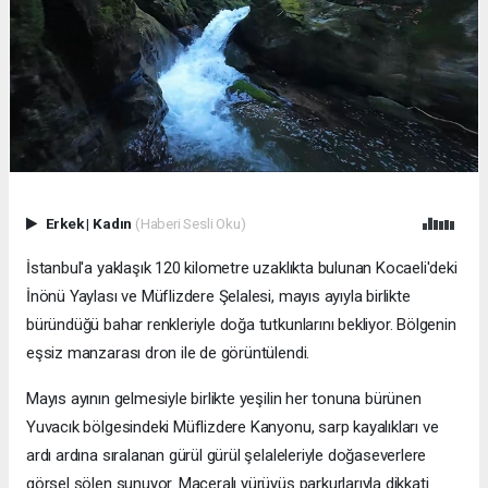
Erkek
|
Kadın
(Haberi Sesli Oku)
İstanbul'a yaklaşık 120 kilometre uzaklıkta bulunan Kocaeli'deki
İnönü Yaylası ve Müflizdere Şelalesi, mayıs ayıyla birlikte
büründüğü bahar renkleriyle doğa tutkunlarını bekliyor. Bölgenin
eşsiz manzarası dron ile de görüntülendi.
Mayıs ayının gelmesiyle birlikte yeşilin her tonuna bürünen
Yuvacık bölgesindeki Müflizdere Kanyonu, sarp kayalıkları ve
ardı ardına sıralanan gürül gürül şelaleleriyle doğaseverlere
görsel şölen sunuyor. Maceralı yürüyüş parkurlarıyla dikkati