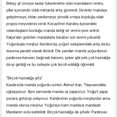
Birkaç yıl önceye kadar tükenmekte olan mandaların verimi,
yıllar içerisinde ciddi miktarda artış gösterdi. Devletin mandayı
geliştirmeye, ırkları yenilemeye yönelik ortaya koyduğu ıslah
projesi meyvelerini verdi. Kocaeli’nin Kandıra ilçesindeki
vatandaşların kurduğu manda birliği de verimi iyice artırdı.
İtalya’dan getirilen mandalarla beraber süt verimi yükseldi.
Yoğurduyla meşhur Kandıra’da, yoğurt satışlarındaki artış da bu
duruma paralel olarak ilerledi. Öte yandan manda yoğurdunun
pankreas kanseri, bağırsak kanseri, şeker gibi pek çok hastalığa
da iyi geldiği ve bu sebeple çok tercih edildiği öğrenildi.
“Birçok hastalığa şifa”
Kandıra’da manda yoğurdu üreten Ahmet Kan, “Hayvancılıkla
uğraşıyoruz. Aynı zamanda manda işi yapıyoruz. Yoğurt yapıp
pazara götürüp satıyoruz. Kandıra’nın yoğurdu meşhurdur ama
manda olursa meşhur. Yoğurdun ham maddesi mandadır.
Mandanın sütü kalitelidir. Birçok hastalığa da şifadır. Pankreas