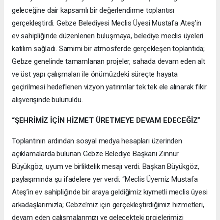
geleceğine dair kapsamlı bir değerlendirme toplantısı
gerçekleştirdi. Gebze Belediyesi Meclis Üyesi Mustafa Ateş’in
ev sahipliğinde düzenlenen buluşmaya, belediye meclis üyeleri
katılım sağladı. Samimi bir atmosferde gerçekleşen toplantıda;
Gebze genelinde tamamlanan projeler, sahada devam eden alt
ve üst yapı çalışmaları ile önümüzdeki süreçte hayata
geçirilmesi hedeflenen vizyon yatırımlar tek tek ele alınarak fikir
alışverişinde bulunuldu.
“ŞEHRİMİZ İÇİN HİZMET ÜRETMEYE DEVAM EDECEĞİZ”
Toplantının ardından sosyal medya hesapları üzerinden
açıklamalarda bulunan Gebze Belediye Başkanı Zinnur
Büyükgöz, uyum ve birliktelik mesajı verdi. Başkan Büyükgöz,
paylaşımında şu ifadelere yer verdi: “Meclis Üyemiz Mustafa
Ateş’in ev sahipliğinde bir araya geldiğimiz kıymetli meclis üyesi
arkadaşlarımızla; Gebze’miz için gerçekleştirdiğimiz hizmetleri,
devam eden çalışmalarımızı ve gelecekteki projelerimizi