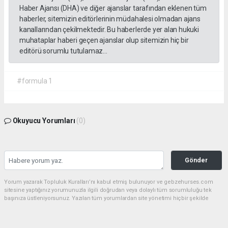
Haber Ajansı (DHA) ve diğer ajanslar tarafından eklenen tüm
haberler, sitemizin editörlerinin müdahalesi olmadan ajans
kanallarından çekilmektedir. Bu haberlerde yer alan hukuki
muhataplar haberi geçen ajanslar olup sitemizin hiç bir
editörü sorumlu tutulamaz...
#formula 1
Okuyucu Yorumları
(0)
Gönder
Yorum yazarak Topluluk Kuralları’nı kabul etmiş bulunuyor ve gebzehurses.com
sitesine yaptığınız yorumunuzla ilgili doğrudan veya dolaylı tüm sorumluluğu tek
başınıza üstleniyorsunuz. Yazılan tüm yorumlardan site yönetimi hiçbir şekilde
sorumlu tutulamaz.