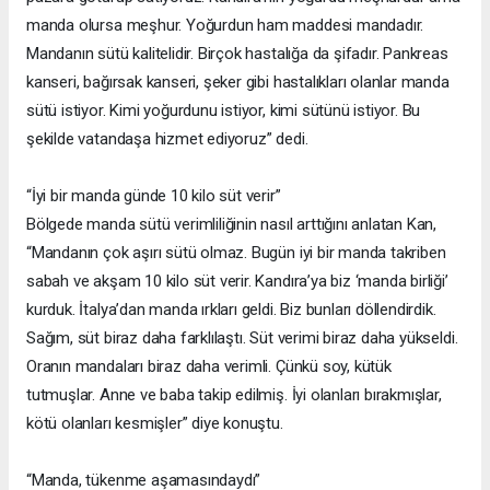
manda olursa meşhur. Yoğurdun ham maddesi mandadır.
Mandanın sütü kalitelidir. Birçok hastalığa da şifadır. Pankreas
kanseri, bağırsak kanseri, şeker gibi hastalıkları olanlar manda
sütü istiyor. Kimi yoğurdunu istiyor, kimi sütünü istiyor. Bu
şekilde vatandaşa hizmet ediyoruz” dedi.
“İyi bir manda günde 10 kilo süt verir”
Bölgede manda sütü verimliliğinin nasıl arttığını anlatan Kan,
“Mandanın çok aşırı sütü olmaz. Bugün iyi bir manda takriben
sabah ve akşam 10 kilo süt verir. Kandıra’ya biz ‘manda birliği’
kurduk. İtalya’dan manda ırkları geldi. Biz bunları döllendirdik.
Sağım, süt biraz daha farklılaştı. Süt verimi biraz daha yükseldi.
Oranın mandaları biraz daha verimli. Çünkü soy, kütük
tutmuşlar. Anne ve baba takip edilmiş. İyi olanları bırakmışlar,
kötü olanları kesmişler” diye konuştu.
“Manda, tükenme aşamasındaydı”