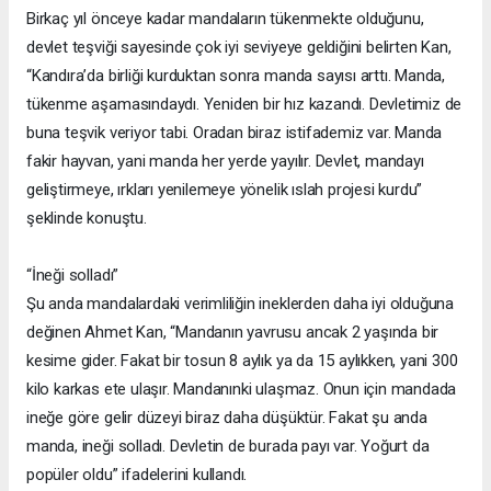
Birkaç yıl önceye kadar mandaların tükenmekte olduğunu,
devlet teşviği sayesinde çok iyi seviyeye geldiğini belirten Kan,
“Kandıra’da birliği kurduktan sonra manda sayısı arttı. Manda,
tükenme aşamasındaydı. Yeniden bir hız kazandı. Devletimiz de
buna teşvik veriyor tabi. Oradan biraz istifademiz var. Manda
fakir hayvan, yani manda her yerde yayılır. Devlet, mandayı
geliştirmeye, ırkları yenilemeye yönelik ıslah projesi kurdu”
şeklinde konuştu.
“İneği solladı”
Şu anda mandalardaki verimliliğin ineklerden daha iyi olduğuna
değinen Ahmet Kan, “Mandanın yavrusu ancak 2 yaşında bir
kesime gider. Fakat bir tosun 8 aylık ya da 15 aylıkken, yani 300
kilo karkas ete ulaşır. Mandanınki ulaşmaz. Onun için mandada
ineğe göre gelir düzeyi biraz daha düşüktür. Fakat şu anda
manda, ineği solladı. Devletin de burada payı var. Yoğurt da
popüler oldu” ifadelerini kullandı.