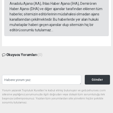
Anadolu Ajansı (AA), İhlas Haber Ajansı (İHA), Demirören
Haber Ajansı (DHA) ve diğer ajanslar tarafından eklenen tüm
haberler, sitemizin editörlerinin müdahalesi olmadan ajans
kanallarından çekilmektedir. Bu haberlerde yer alan hukuki
muhataplar haberi geçen ajanslar olup sitemizin hiç bir
editörü sorumlu tutulamaz...
Okuyucu Yorumları
(0)
Gönder
Yorum yazarak Topluluk Kuralları’nı kabul etmiş bulunuyor ve gebzehurses.com
sitesine yaptığınız yorumunuzla ilgili doğrudan veya dolaylı tüm sorumluluğu tek
başınıza üstleniyorsunuz. Yazılan tüm yorumlardan site yönetimi hiçbir şekilde
sorumlu tutulamaz.