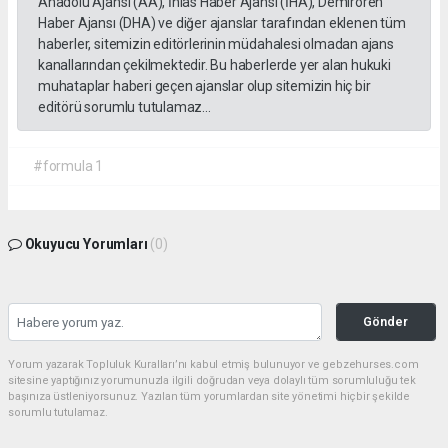
Anadolu Ajansı (AA), İhlas Haber Ajansı (İHA), Demirören
Haber Ajansı (DHA) ve diğer ajanslar tarafından eklenen tüm
haberler, sitemizin editörlerinin müdahalesi olmadan ajans
kanallarından çekilmektedir. Bu haberlerde yer alan hukuki
muhataplar haberi geçen ajanslar olup sitemizin hiç bir
editörü sorumlu tutulamaz...
#formula 1
Okuyucu Yorumları
(0)
Gönder
Yorum yazarak Topluluk Kuralları’nı kabul etmiş bulunuyor ve gebzehurses.com
sitesine yaptığınız yorumunuzla ilgili doğrudan veya dolaylı tüm sorumluluğu tek
başınıza üstleniyorsunuz. Yazılan tüm yorumlardan site yönetimi hiçbir şekilde
sorumlu tutulamaz.