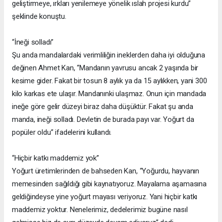
geliştirmeye, ırkları yenilemeye yönelik ıslah projesi kurdu”
şeklinde konuştu.
“İneği solladı”
Şu anda mandalardaki verimliliğin ineklerden daha iyi olduğuna
değinen Ahmet Kan, “Mandanın yavrusu ancak 2 yaşında bir
kesime gider. Fakat bir tosun 8 aylık ya da 15 aylıkken, yani 300
kilo karkas ete ulaşır. Mandanınki ulaşmaz. Onun için mandada
ineğe göre gelir düzeyi biraz daha düşüktür. Fakat şu anda
manda, ineği solladı. Devletin de burada payı var. Yoğurt da
popüler oldu” ifadelerini kullandı.
“Hiçbir katkı maddemiz yok”
Yoğurt üretimlerinden de bahseden Kan, “Yoğurdu, hayvanın
memesinden sağıldığı gibi kaynatıyoruz. Mayalama aşamasına
geldiğindeyse yine yoğurt mayası veriyoruz. Yani hiçbir katkı
maddemiz yoktur. Nenelerimiz, dedelerimiz bugüne nasıl