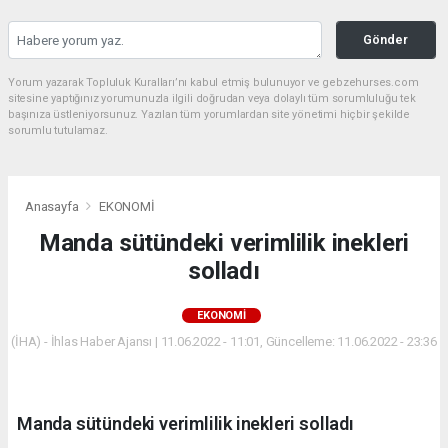
Gönder
Yorum yazarak Topluluk Kuralları’nı kabul etmiş bulunuyor ve gebzehurses.com
sitesine yaptığınız yorumunuzla ilgili doğrudan veya dolaylı tüm sorumluluğu tek
başınıza üstleniyorsunuz. Yazılan tüm yorumlardan site yönetimi hiçbir şekilde
sorumlu tutulamaz.
Anasayfa
EKONOMİ
Manda sütündeki verimlilik inekleri
solladı
EKONOMİ
(İHA) - İhlas Haber Ajansı | 11.06.2022 - 11:01, Güncelleme: 11.06.2022 - 23:36
Manda sütündeki verimlilik inekleri solladı