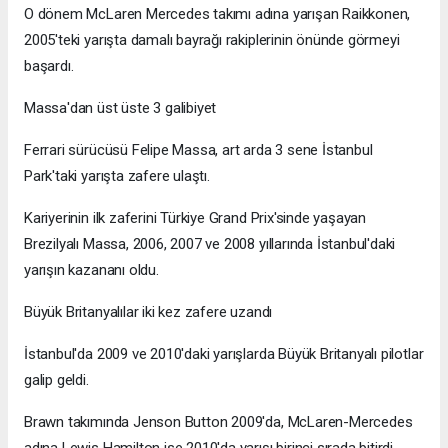
O dönem McLaren Mercedes takımı adına yarışan Raikkonen,
2005'teki yarışta damalı bayrağı rakiplerinin önünde görmeyi
başardı.
Massa'dan üst üste 3 galibiyet
Ferrari sürücüsü Felipe Massa, art arda 3 sene İstanbul
Park'taki yarışta zafere ulaştı.
Kariyerinin ilk zaferini Türkiye Grand Prix'sinde yaşayan
Brezilyalı Massa, 2006, 2007 ve 2008 yıllarında İstanbul'daki
yarışın kazananı oldu.
Büyük Britanyalılar iki kez zafere uzandı
İstanbul'da 2009 ve 2010'daki yarışlarda Büyük Britanyalı pilotlar
galip geldi.
Brawn takımında Jenson Button 2009'da, McLaren-Mercedes
adına Lewis Hamilton ise 2010'da yarışı birinci sırada bitirdi.