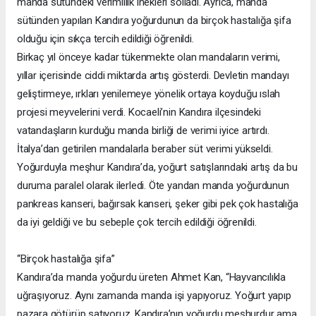
manda sütündeki verimlilik inekleri solladı. Ayrıca, manda
sütünden yapılan Kandıra yoğurdunun da birçok hastalığa şifa
olduğu için sıkça tercih edildiği öğrenildi.
Birkaç yıl önceye kadar tükenmekte olan mandaların verimi,
yıllar içerisinde ciddi miktarda artış gösterdi. Devletin mandayı
geliştirmeye, ırkları yenilemeye yönelik ortaya koyduğu ıslah
projesi meyvelerini verdi. Kocaeli’nin Kandıra ilçesindeki
vatandaşların kurduğu manda birliği de verimi iyice artırdı.
İtalya’dan getirilen mandalarla beraber süt verimi yükseldi.
Yoğurduyla meşhur Kandıra’da, yoğurt satışlarındaki artış da bu
duruma paralel olarak ilerledi. Öte yandan manda yoğurdunun
pankreas kanseri, bağırsak kanseri, şeker gibi pek çok hastalığa
da iyi geldiği ve bu sebeple çok tercih edildiği öğrenildi.
“Birçok hastalığa şifa”
Kandıra’da manda yoğurdu üreten Ahmet Kan, “Hayvancılıkla
uğraşıyoruz. Aynı zamanda manda işi yapıyoruz. Yoğurt yapıp
pazara götürüp satıyoruz. Kandıra’nın yoğurdu meşhurdur ama