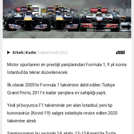
Erkek
|
Kadın
(Haberi Sesli Oku)
Motor sporlarının en prestijli yarışlarından Formula 1, 9 yıl sonra
İstanbul'da tekrar düzenlenecek.
İlk olarak 2005'te Formula 1 takvimine dahil edilen Türkiye
Grand Prix'si, 2011'e kadar yarışlara ev sahipliği yaptı.
Yedi yıl boyunca F1 takviminde yer alan İstanbul, yeni tip
koronavirüs (Kovid-19) salgını sebebiyle revize edilen 2020
takvimine alındı.
Şampiyonanın bu sezonki 14. etabı, 13-15 Kasım'da Tuzla