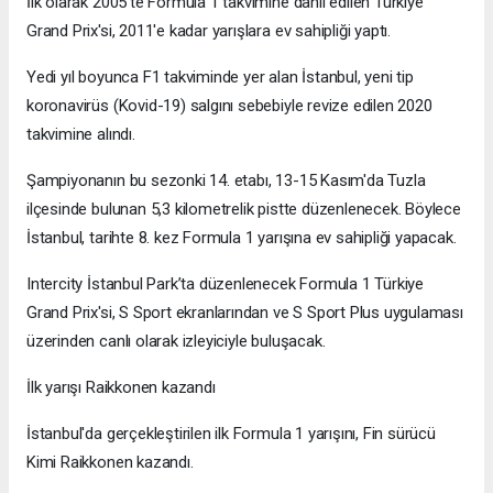
İlk olarak 2005'te Formula 1 takvimine dahil edilen Türkiye
Grand Prix'si, 2011'e kadar yarışlara ev sahipliği yaptı.
Yedi yıl boyunca F1 takviminde yer alan İstanbul, yeni tip
koronavirüs (Kovid-19) salgını sebebiyle revize edilen 2020
takvimine alındı.
Şampiyonanın bu sezonki 14. etabı, 13-15 Kasım'da Tuzla
ilçesinde bulunan 5,3 kilometrelik pistte düzenlenecek. Böylece
İstanbul, tarihte 8. kez Formula 1 yarışına ev sahipliği yapacak.
Intercity İstanbul Park’ta düzenlenecek Formula 1 Türkiye
Grand Prix'si, S Sport ekranlarından ve S Sport Plus uygulaması
üzerinden canlı olarak izleyiciyle buluşacak.
İlk yarışı Raikkonen kazandı
İstanbul'da gerçekleştirilen ilk Formula 1 yarışını, Fin sürücü
Kimi Raikkonen kazandı.