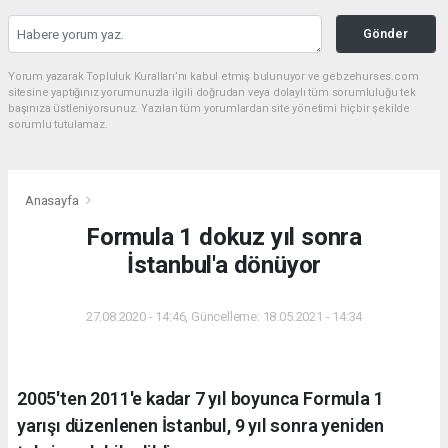
Gönder
Yorum yazarak Topluluk Kuralları’nı kabul etmiş bulunuyor ve gebzehurses.com
sitesine yaptığınız yorumunuzla ilgili doğrudan veya dolaylı tüm sorumluluğu tek
başınıza üstleniyorsunuz. Yazılan tüm yorumlardan site yönetimi hiçbir şekilde
sorumlu tutulamaz.
Anasayfa
Formula 1 dokuz yıl sonra
İstanbul'a dönüyor
27.08.2020 - 14:46, Güncelleme: 18.05.2021 - 14:34
2005'ten 2011'e kadar 7 yıl boyunca Formula 1
yarışı düzenlenen İstanbul, 9 yıl sonra yeniden