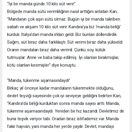
“İyi bir manda günde 10 kilo süt verir”
Bölgede manda sütü verimliliğinin nasıl arttığını anlatan Kan,
“Mandanın çok aşırı sütü olmaz. Bugün iyi bir manda takriben
sabah ve akşam 10 kilo süt verir. Kandıra’ya biz ‘manda birliği’
kurduk. İtalya’dan manda ırkları geldi. Biz bunları döllendirdik.
Sağım, süt biraz daha farklılaştı. Süt verimi biraz daha yükseldi.
Oranın mandaları biraz daha verimli. Çünkü soy, kütük
tutmuşlar. Anne ve baba takip edilmiş. İyi olanları bırakmışlar,
kötü olanları kesmişler” diye konuştu.
“Manda, tükenme aşamasındaydı”
Birkaç yıl önceye kadar mandaların tükenmekte olduğunu,
devlet teşviği sayesinde çok iyi seviyeye geldiğini belirten Kan,
“Kandıra’da birliği kurduktan sonra manda sayısı arttı. Manda,
tükenme aşamasındaydı. Yeniden bir hız kazandı. Devletimiz de
buna teşvik veriyor tabi. Oradan biraz istifademiz var. Manda
fakir hayvan, yani manda her yerde yayılır. Devlet, mandayı