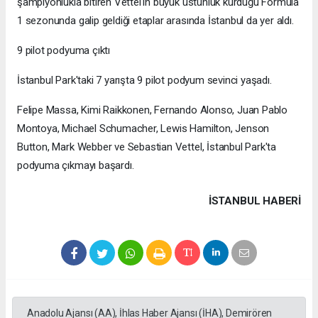
şampiyonlukla bitiren Vettel'in büyük üstünlük kurduğu Formula
1 sezonunda galip geldiği etaplar arasında İstanbul da yer aldı.
9 pilot podyuma çıktı
İstanbul Park'taki 7 yarışta 9 pilot podyum sevinci yaşadı.
Felipe Massa, Kimi Raikkonen, Fernando Alonso, Juan Pablo
Montoya, Michael Schumacher, Lewis Hamilton, Jenson
Button, Mark Webber ve Sebastian Vettel, İstanbul Park'ta
podyuma çıkmayı başardı.
İSTANBUL HABERİ
Anadolu Ajansı (AA), İhlas Haber Ajansı (İHA), Demirören