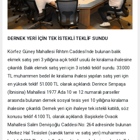
DERNEK YERİ İÇİN TEK İSTEKLİ TEKLİF SUNDU
Körfez Güney Mahallesi Rıhtım Caddesi’nde bulunan balık
ekmek satış yeri 3 yıllığına açık teklif usulü ile kiralama ihalesine
çıkarıldı. Balık ekmek satış yeri için 3 istekli teklif sundu. 33.000
TL muhammen bedel ile kiralama ihalesi yapılan satış yeri için
en yüksek teklif 51.000 TL olarak açıklandı. Derince Sırrıpaşa
(İbnisina) Mahallesi 1977 Ada 10 ve 12 numaralı parseller
arasında bulunan dernek sosyal tesis yeri 10 yıllığına kiralama
ihalesine çıkarıldı. Dernek yeri için ihaleye tek istekli katıldı, söz
konusu teklif 4.100 TL olarak açıklandı. Başiskele Ovacık
Mahallesi Salim Dervişoğlu Caddesi No: 264 adresinde bulunan
Merkez Hal Tesisleri (sandık tamir ve satış yeri) muhammen