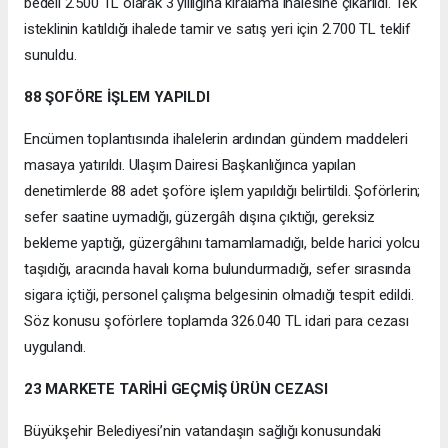
bedeli 2.500 TL olarak 3 yıllığına kiralama ihalesine çıkarıldı. Tek
isteklinin katıldığı ihalede tamir ve satış yeri için 2.700 TL teklif
sunuldu.
88 ŞOFÖRE İŞLEM YAPILDI
Encümen toplantısında ihalelerin ardından gündem maddeleri
masaya yatırıldı. Ulaşım Dairesi Başkanlığınca yapılan
denetimlerde 88 adet şoföre işlem yapıldığı belirtildi. Şoförlerin;
sefer saatine uymadığı, güzergâh dışına çıktığı, gereksiz
bekleme yaptığı, güzergâhını tamamlamadığı, belde harici yolcu
taşıdığı, aracında havalı korna bulundurmadığı, sefer sırasında
sigara içtiği, personel çalışma belgesinin olmadığı tespit edildi.
Söz konusu şoförlere toplamda 326.040 TL idari para cezası
uygulandı.
23 MARKETE TARİHİ GEÇMİŞ ÜRÜN CEZASI
Büyükşehir Belediyesi’nin vatandaşın sağlığı konusundaki