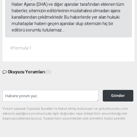
Haber Ajansı (DHA) ve diğer ajanslar tarafından eklenen tüm
haberler, sitemizin editörlerinin müdahalesi olmadan ajans
kanallarından çekilmektedir. Bu haberlerde yer alan hukuki
muhataplar haberi geçen ajanslar olup sitemizin hiç bir
editörü sorumlu tutulamaz...
#formula 1
Okuyucu Yorumları
(0)
Gönder
Yorum yazarak Topluluk Kuralları’nı kabul etmiş bulunuyor ve gebzehurses.com
sitesine yaptığınız yorumunuzla ilgili doğrudan veya dolaylı tüm sorumluluğu tek
başınıza üstleniyorsunuz. Yazılan tüm yorumlardan site yönetimi hiçbir şekilde
sorumlu tutulamaz.