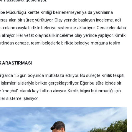
r hassasiyet gösteriliyor.
be Müdürlüğü, kentte kimliği belirlenemeyen ya da yakınlarına
sas alan bir süreç yürütüyor. Olay yerinde başlayan inceleme, adli
amlanmasıyla birlikte belediye sistemine aktarılıyor. Cenazeler daha
ınıyor. Her vefat olayında ilk inceleme olay yerinde yapılıyor. Kimlik
rdından cenaze, resmi belgelerle birlikte belediye morguna teslim
K ARAŞTIRMASI
rglarda 15 gün boyunca muhafaza ediliyor. Bu süreçte kimlik tespiti
şlemleri aileleriyle birlikte gerçekleştiriliyor. Eğer bu süre içinde bir
meçhul” olarak kayıt altına alınıyor. Kimlik bilgisi bulunmadığı için
ler sisteme işleniyor.