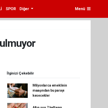
İ
SPOR
Diğer
Menü
tulmuyor
İlginizi Çekebilir
Milyonlarca emeklinin
maaşından bu parayı
kesecekler
Altın son 7 haftanın