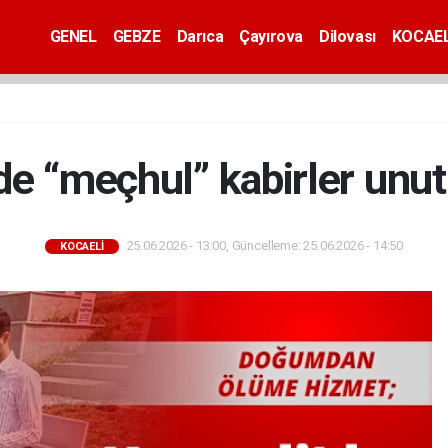
GENEL
GEBZE
Darıca
Çayırova
Dilovası
KOCAEL
’de “meçhul” kabirler unu
25.06.2026 - 13:00, Güncelleme: 25.06.2026 - 14:50
KOCAELİ