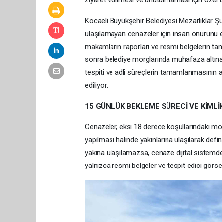
ziyaret edilmesi ve unutulmaması için özel bi
Kocaeli Büyükşehir Belediyesi Mezarlıklar Şu
ulaşılamayan cenazeler için insan onurunu e
makamların raporları ve resmi belgelerin tam
sonra belediye morglarında muhafaza altına al
tespiti ve adli süreçlerin tamamlanmasının a
ediliyor.
15 GÜNLÜK BEKLEME SÜRECİ VE KİMLİ
Cenazeler, eksi 18 derece koşullarındaki mo
yapılması halinde yakınlarına ulaşılarak defin i
yakına ulaşılamazsa, cenaze dijital sistemde “
yalnızca resmi belgeler ve tespit edici görsel