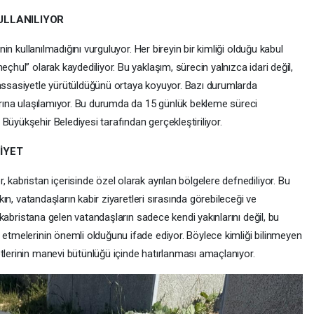
KULLANILIYOR
inin kullanılmadığını vurguluyor. Her bireyin bir kimliği olduğu kabul
eçhul” olarak kaydediliyor. Bu yaklaşım, sürecin yalnızca idari değil,
hassasiyetle yürütüldüğünü ortaya koyuyor. Bazı durumlarda
larına ulaşılamıyor. Bu durumda da 15 günlük bekleme süreci
Büyükşehir Belediyesi tarafından gerçekleştiriliyor.
İYET
 kabristan içerisinde özel olarak ayrılan bölgelere defnediliyor. Bu
akın, vatandaşların kabir ziyaretleri sırasında görebileceği ve
r, kabristana gelen vatandaşların sadece kendi yakınlarını değil, bu
 etmelerinin önemli olduğunu ifade ediyor. Böylece kimliği bilinmeyen
tlerinin manevi bütünlüğü içinde hatırlanması amaçlanıyor.