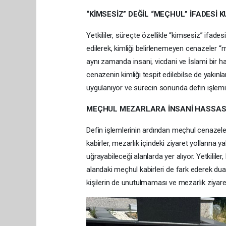
“KİMSESİZ” DEĞİL “MEÇHUL” İFADESİ 
Yetkililer, süreçte özellikle “kimsesiz” ifades
edilerek, kimliği belirlenemeyen cenazeler “m
aynı zamanda insani, vicdani ve İslami bir 
cenazenin kimliği tespit edilebilse de yakın
uygulanıyor ve sürecin sonunda defin işlemi 
MEÇHUL MEZARLARA İNSANİ HASSAS
Defin işlemlerinin ardından meçhul cenazeler,
kabirler, mezarlık içindeki ziyaret yollarına y
uğrayabileceği alanlarda yer alıyor. Yetkilile
alandaki meçhul kabirleri de fark ederek dua
kişilerin de unutulmaması ve mezarlık ziyare