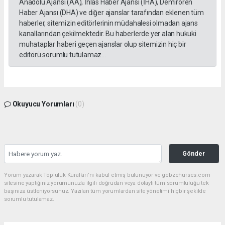
Anadolu Ajansı (AA), İhlas Haber Ajansı (İHA), Demirören
Haber Ajansı (DHA) ve diğer ajanslar tarafından eklenen tüm
haberler, sitemizin editörlerinin müdahalesi olmadan ajans
kanallarından çekilmektedir. Bu haberlerde yer alan hukuki
muhataplar haberi geçen ajanslar olup sitemizin hiç bir
editörü sorumlu tutulamaz...
Okuyucu Yorumları
(0)
Gönder
Yorum yazarak Topluluk Kuralları’nı kabul etmiş bulunuyor ve gebzehurses.com
sitesine yaptığınız yorumunuzla ilgili doğrudan veya dolaylı tüm sorumluluğu tek
başınıza üstleniyorsunuz. Yazılan tüm yorumlardan site yönetimi hiçbir şekilde
sorumlu tutulamaz.