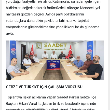
yürüttüğü faaliyetler ele alındı. Katılımcılar, sahadan gelen geri
bildirimleri değerlendirerek önümüzdeki süreçte izlenecek yol
haritasını gözden geçirdi. Ayrıca parti politikalarının
vatandaşlara daha etkin şekilde anlatılması ve teşkilat
çalışmalarının güçlendirilmesine yönelik konular da gündeme
geldi.
GEBZE VE TÜRKİYE İÇİN ÇALIŞMA VURGUSU
Toplantıya ilişkin açıklama yapan Saadet Partisi Gebze İlçe
Başkanı Erkan Vural, teşkilatın birlik ve beraberlik içerisinde
çalışmalarını sürdürdüğünü belirtti. Vural, “Haftalık teşkilat