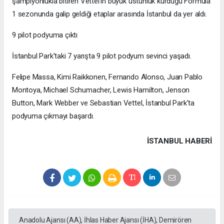
şampiyonlukla bitiren Vettel'in büyük üstünlük kurduğu Formula
1 sezonunda galip geldiği etaplar arasında İstanbul da yer aldı.
9 pilot podyuma çıktı
İstanbul Park'taki 7 yarışta 9 pilot podyum sevinci yaşadı.
Felipe Massa, Kimi Raikkonen, Fernando Alonso, Juan Pablo
Montoya, Michael Schumacher, Lewis Hamilton, Jenson
Button, Mark Webber ve Sebastian Vettel, İstanbul Park'ta
podyuma çıkmayı başardı.
İSTANBUL HABERİ
Anadolu Ajansı (AA), İhlas Haber Ajansı (İHA), Demirören