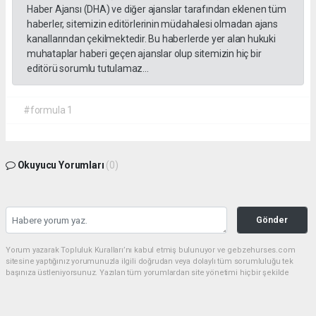
Haber Ajansı (DHA) ve diğer ajanslar tarafından eklenen tüm
haberler, sitemizin editörlerinin müdahalesi olmadan ajans
kanallarından çekilmektedir. Bu haberlerde yer alan hukuki
muhataplar haberi geçen ajanslar olup sitemizin hiç bir
editörü sorumlu tutulamaz...
#formula 1
Okuyucu Yorumları
(0)
Gönder
Yorum yazarak Topluluk Kuralları’nı kabul etmiş bulunuyor ve gebzehurses.com
sitesine yaptığınız yorumunuzla ilgili doğrudan veya dolaylı tüm sorumluluğu tek
başınıza üstleniyorsunuz. Yazılan tüm yorumlardan site yönetimi hiçbir şekilde
sorumlu tutulamaz.