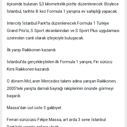
ilçesinde bulunan 5,3 kilometrelik pistte düzenlenecek. Böylece
İstanbul, tarihte 8. kez Formula 1 yarışına ev sahipliği yapacak.
Intercity İstanbul Park’ta düzenlenecek Formula 1 Türkiye
Grand Prix'si, S Sport ekranlarından ve S Sport Plus uygulaması
üzerinden canlı olarak izleyiciyle buluşacak.
İlk yarışı Raikkonen kazandı
İstanbul'da gerçekleştirilen ilk Formula 1 yarışını, Fin sürücü
Kimi Raikkonen kazandı.
O dönem McLaren Mercedes takımı adına yarışan Raikkonen,
2005'teki yarışta damalı bayrağı rakiplerinin önünde görmeyi
başardı.
Massa'dan üst üste 3 galibiyet
Ferrari sürücüsü Felipe Massa, art arda 3 sene İstanbul
Park'taki yarışta zafere ulaştı.