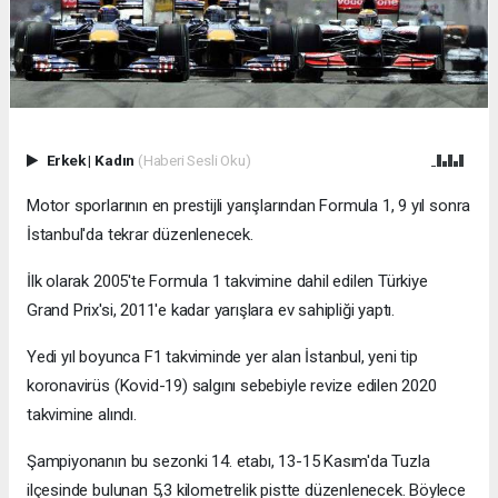
Erkek
|
Kadın
(Haberi Sesli Oku)
Motor sporlarının en prestijli yarışlarından Formula 1, 9 yıl sonra
İstanbul'da tekrar düzenlenecek.
İlk olarak 2005'te Formula 1 takvimine dahil edilen Türkiye
Grand Prix'si, 2011'e kadar yarışlara ev sahipliği yaptı.
Yedi yıl boyunca F1 takviminde yer alan İstanbul, yeni tip
koronavirüs (Kovid-19) salgını sebebiyle revize edilen 2020
takvimine alındı.
Şampiyonanın bu sezonki 14. etabı, 13-15 Kasım'da Tuzla
ilçesinde bulunan 5,3 kilometrelik pistte düzenlenecek. Böylece