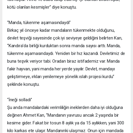
kötü olanları kesmişler” diye konuştu.
“Manda, tükenme aşamasındaydı”
Birkaç yıl önceye kadar mandaların tükenmekte olduğunu,
devlet teşviği sayesinde çok iyi seviyeye geldiğini belirten Kan,
“Kandıra’da birliği kurduktan sonra manda sayısı arttı. Manda,
tükenme aşamasındaydı. Yeniden bir hız kazandı. Devletimiz de
buna teşvik veriyor tabi. Oradan biraz istifademiz var. Manda
fakir hayvan, yani manda her yerde yayılır. Devlet, mandayı
geliştirmeye, ırkları yenilemeye yönelik ıslah projesi kurdu”
şeklinde konuştu.
“İneği solladı”
Şu anda mandalardaki verimliliğin ineklerden daha iyi olduğuna
değinen Ahmet Kan, “Mandanın yavrusu ancak 2 yaşında bir
kesime gider. Fakat bir tosun 8 aylık ya da 15 aylıkken, yani 300
kilo karkas ete ulaşır. Mandanınki ulaşmaz. Onun için mandada