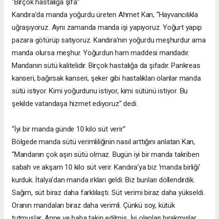
“Birçok hastalığa şifa”
Kandıra’da manda yoğurdu üreten Ahmet Kan, “Hayvancılıkla
uğraşıyoruz. Aynı zamanda manda işi yapıyoruz. Yoğurt yapıp
pazara götürüp satıyoruz. Kandıra’nın yoğurdu meşhurdur ama
manda olursa meşhur. Yoğurdun ham maddesi mandadır.
Mandanın sütü kalitelidir. Birçok hastalığa da şifadır. Pankreas
kanseri, bağırsak kanseri, şeker gibi hastalıkları olanlar manda
sütü istiyor. Kimi yoğurdunu istiyor, kimi sütünü istiyor. Bu
şekilde vatandaşa hizmet ediyoruz” dedi.
“İyi bir manda günde 10 kilo süt verir”
Bölgede manda sütü verimliliğinin nasıl arttığını anlatan Kan,
“Mandanın çok aşırı sütü olmaz. Bugün iyi bir manda takriben
sabah ve akşam 10 kilo süt verir. Kandıra’ya biz ‘manda birliği’
kurduk. İtalya’dan manda ırkları geldi. Biz bunları döllendirdik.
Sağım, süt biraz daha farklılaştı. Süt verimi biraz daha yükseldi.
Oranın mandaları biraz daha verimli. Çünkü soy, kütük
tutmuşlar. Anne ve baba takip edilmiş. İyi olanları bırakmışlar,