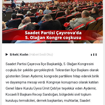
Erkek
|
Kadın
(Haberi Sesli Oku)
Saadet Partisi Çayırova İlçe Başkanlığı, 5. Olağan Kongresini
coşkulu bir şekilde gerçekleştirdi. Tekrardan İlçe Başkanı olarak
gösterilen Sinan Aydemir, kongrede partililere hitap ederek birlik
ve dayanışma mesajı verdi. Kongreye konuşmacı olarak katılan
Genel İdare Kurulu Üyesi Ümit Çebi’ye teşekkür eden Aydemir,
Kocaeli İl Başkanı Recep Sarıdoğan, bölgedeki sivil toplum
kuruluşu temsilcileri, dernek başkanları, muhtarlar, Saadet