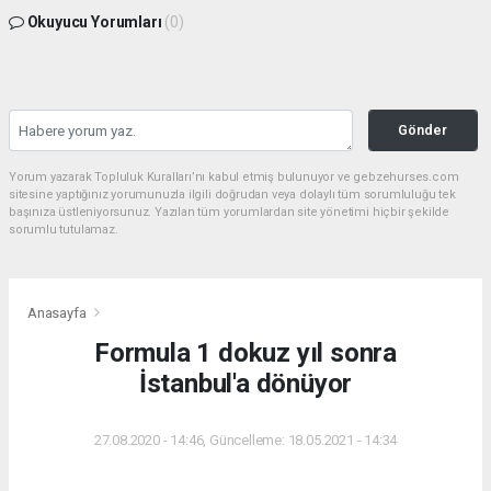
Okuyucu Yorumları
(0)
Gönder
Yorum yazarak Topluluk Kuralları’nı kabul etmiş bulunuyor ve gebzehurses.com
sitesine yaptığınız yorumunuzla ilgili doğrudan veya dolaylı tüm sorumluluğu tek
başınıza üstleniyorsunuz. Yazılan tüm yorumlardan site yönetimi hiçbir şekilde
sorumlu tutulamaz.
Anasayfa
Formula 1 dokuz yıl sonra
İstanbul'a dönüyor
27.08.2020 - 14:46, Güncelleme: 18.05.2021 - 14:34