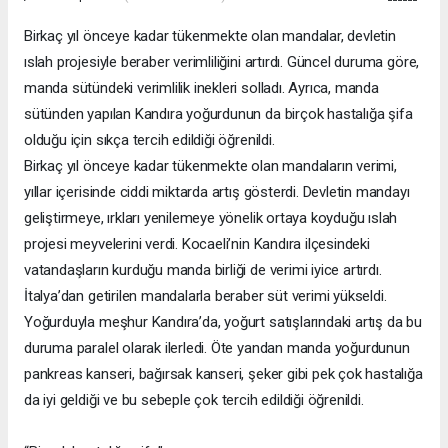
Birkaç yıl önceye kadar tükenmekte olan mandalar, devletin
ıslah projesiyle beraber verimliliğini artırdı. Güncel duruma göre,
manda sütündeki verimlilik inekleri solladı. Ayrıca, manda
sütünden yapılan Kandıra yoğurdunun da birçok hastalığa şifa
olduğu için sıkça tercih edildiği öğrenildi.
Birkaç yıl önceye kadar tükenmekte olan mandaların verimi,
yıllar içerisinde ciddi miktarda artış gösterdi. Devletin mandayı
geliştirmeye, ırkları yenilemeye yönelik ortaya koyduğu ıslah
projesi meyvelerini verdi. Kocaeli’nin Kandıra ilçesindeki
vatandaşların kurduğu manda birliği de verimi iyice artırdı.
İtalya’dan getirilen mandalarla beraber süt verimi yükseldi.
Yoğurduyla meşhur Kandıra’da, yoğurt satışlarındaki artış da bu
duruma paralel olarak ilerledi. Öte yandan manda yoğurdunun
pankreas kanseri, bağırsak kanseri, şeker gibi pek çok hastalığa
da iyi geldiği ve bu sebeple çok tercih edildiği öğrenildi.