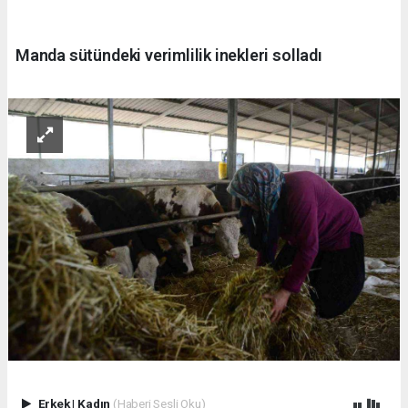
Manda sütündeki verimlilik inekleri solladı
Erkek
|
Kadın
(Haberi Sesli Oku)