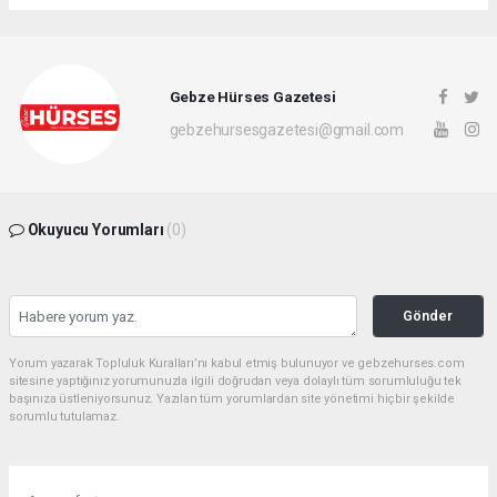
Gebze Hürses Gazetesi
gebzehursesgazetesi@gmail.com
Okuyucu Yorumları
(0)
Gönder
Yorum yazarak Topluluk Kuralları’nı kabul etmiş bulunuyor ve gebzehurses.com
sitesine yaptığınız yorumunuzla ilgili doğrudan veya dolaylı tüm sorumluluğu tek
başınıza üstleniyorsunuz. Yazılan tüm yorumlardan site yönetimi hiçbir şekilde
sorumlu tutulamaz.