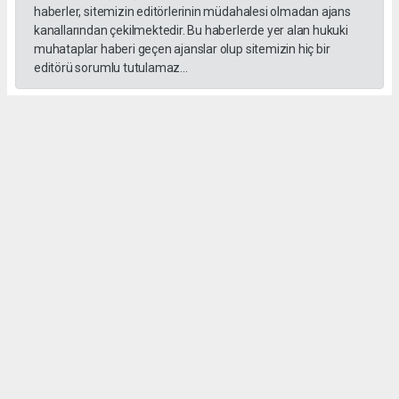
haberler, sitemizin editörlerinin müdahalesi olmadan ajans
kanallarından çekilmektedir. Bu haberlerde yer alan hukuki
muhataplar haberi geçen ajanslar olup sitemizin hiç bir
editörü sorumlu tutulamaz...
#formula 1
Okuyucu Yorumları
(0)
Gönder
Yorum yazarak Topluluk Kuralları’nı kabul etmiş bulunuyor ve gebzehurses.com
sitesine yaptığınız yorumunuzla ilgili doğrudan veya dolaylı tüm sorumluluğu tek
başınıza üstleniyorsunuz. Yazılan tüm yorumlardan site yönetimi hiçbir şekilde
sorumlu tutulamaz.