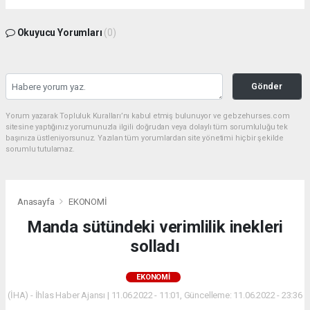
Okuyucu Yorumları
(0)
Gönder
Yorum yazarak Topluluk Kuralları’nı kabul etmiş bulunuyor ve gebzehurses.com
sitesine yaptığınız yorumunuzla ilgili doğrudan veya dolaylı tüm sorumluluğu tek
başınıza üstleniyorsunuz. Yazılan tüm yorumlardan site yönetimi hiçbir şekilde
sorumlu tutulamaz.
Anasayfa
EKONOMİ
Manda sütündeki verimlilik inekleri
solladı
EKONOMİ
(İHA) - İhlas Haber Ajansı | 11.06.2022 - 11:01, Güncelleme: 11.06.2022 - 23:36