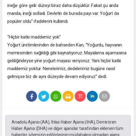
ineğe göre gelir düzeyi biraz daha düşüktür. Fakat şu anda
manda, ineği solladı. Devletin de burada payı var. Yoğurt da
popüler oldu” ifadelerini kullandı.
“Hiçbir katkı maddemiz yok”
Yoğurt üretimlerinden de bahseden Kan, “Yoğurdu, hayvanın
memesinden sağıldığı gibi kaynatıyoruz. Mayalama aşamasına
geldiğindeyse yine yoğurt mayası veriyoruz. Yani hiçbir katkı
maddemiz yoktur. Nenelerimiz, dedelerimiz bugüne nasıl
gelmişse biz de aynı düzeyde devam ediyoruz” dedi.
Anadolu Ajansı (AA), İhlas Haber Ajansı (İHA), Demirören
Haber Ajansı (DHA) ve diğer ajanslar tarafından eklenen tüm
haberler, sitemizin editörlerinin müdahalesi olmadan ajans