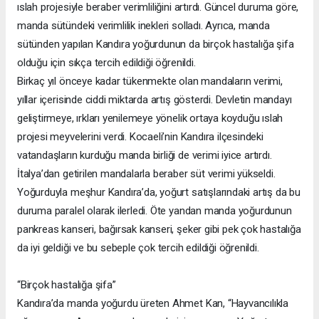
ıslah projesiyle beraber verimliliğini artırdı. Güncel duruma göre,
manda sütündeki verimlilik inekleri solladı. Ayrıca, manda
sütünden yapılan Kandıra yoğurdunun da birçok hastalığa şifa
olduğu için sıkça tercih edildiği öğrenildi.
Birkaç yıl önceye kadar tükenmekte olan mandaların verimi,
yıllar içerisinde ciddi miktarda artış gösterdi. Devletin mandayı
geliştirmeye, ırkları yenilemeye yönelik ortaya koyduğu ıslah
projesi meyvelerini verdi. Kocaeli’nin Kandıra ilçesindeki
vatandaşların kurduğu manda birliği de verimi iyice artırdı.
İtalya’dan getirilen mandalarla beraber süt verimi yükseldi.
Yoğurduyla meşhur Kandıra’da, yoğurt satışlarındaki artış da bu
duruma paralel olarak ilerledi. Öte yandan manda yoğurdunun
pankreas kanseri, bağırsak kanseri, şeker gibi pek çok hastalığa
da iyi geldiği ve bu sebeple çok tercih edildiği öğrenildi.
“Birçok hastalığa şifa”
Kandıra’da manda yoğurdu üreten Ahmet Kan, “Hayvancılıkla