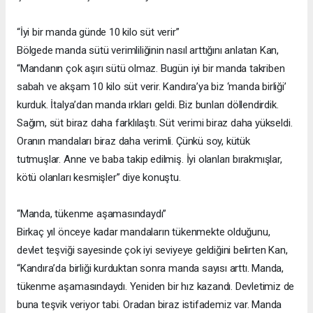
“İyi bir manda günde 10 kilo süt verir”
Bölgede manda sütü verimliliğinin nasıl arttığını anlatan Kan,
“Mandanın çok aşırı sütü olmaz. Bugün iyi bir manda takriben
sabah ve akşam 10 kilo süt verir. Kandıra’ya biz ‘manda birliği’
kurduk. İtalya’dan manda ırkları geldi. Biz bunları döllendirdik.
Sağım, süt biraz daha farklılaştı. Süt verimi biraz daha yükseldi.
Oranın mandaları biraz daha verimli. Çünkü soy, kütük
tutmuşlar. Anne ve baba takip edilmiş. İyi olanları bırakmışlar,
kötü olanları kesmişler” diye konuştu.
“Manda, tükenme aşamasındaydı”
Birkaç yıl önceye kadar mandaların tükenmekte olduğunu,
devlet teşviği sayesinde çok iyi seviyeye geldiğini belirten Kan,
“Kandıra’da birliği kurduktan sonra manda sayısı arttı. Manda,
tükenme aşamasındaydı. Yeniden bir hız kazandı. Devletimiz de
buna teşvik veriyor tabi. Oradan biraz istifademiz var. Manda