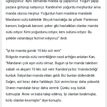
uğraşıyoruz. Aynı zamanda manda işi yapıyoruz. Yoğurt yapıp
pazara götürüp satıyoruz. Kandıra’nın yoğurdu meşhurdur ama
manda olursa meşhur. Yoğurdun ham maddesi mandadır.
Mandanın sütü kalitelidir. Birçok hastalığa da şifadır. Pankreas
kanseri, bağırsak kanseri, şeker gibi hastalıkları olanlar manda
sütü istiyor. Kimi yoğurdunu istiyor, kimi sütünü istiyor. Bu
şekilde vatandaşa hizmet ediyoruz” dedi.
“İyi bir manda günde 10 kilo süt verir”
Bölgede manda sütü verimliliğinin nasıl arttığını anlatan Kan,
“Mandanın çok aşırı sütü olmaz. Bugün iyi bir manda takriben
sabah ve akşam 10 kilo süt verir. Kandıra’ya biz ‘manda birliği’
kurduk. İtalya’dan manda ırkları geldi. Biz bunları döllendirdik.
Sağım, süt biraz daha farklılaştı. Süt verimi biraz daha yükseldi.
Oranın mandaları biraz daha verimli. Çünkü soy, kütük
tutmuşlar. Anne ve baba takip edilmiş. İyi olanları bırakmışlar,
kötü olanları kesmişler” diye konuştu.