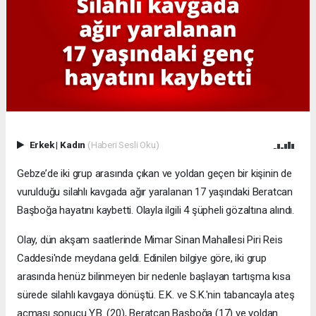
Erkek
|
Kadın
(Haberi Sesli Oku)
Gebze’de iki grup arasında çıkan ve yoldan geçen bir kişinin de
vurulduğu silahlı kavgada ağır yaralanan 17 yaşındaki Beratcan
Başboğa hayatını kaybetti. Olayla ilgili 4 şüpheli gözaltına alındı.
Olay, dün akşam saatlerinde Mimar Sinan Mahallesi Piri Reis
Caddesi'nde meydana geldi. Edinilen bilgiye göre, iki grup
arasında henüz bilinmeyen bir nedenle başlayan tartışma kısa
sürede silahlı kavgaya dönüştü. E.K. ve S.K.'nin tabancayla ateş
açması sonucu Y.B. (20), Beratcan Başboğa (17) ve yoldan