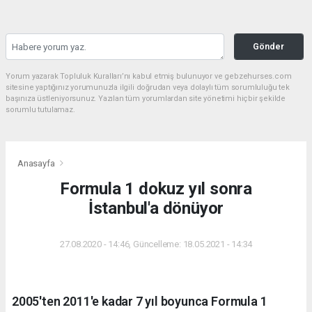
Gönder
Yorum yazarak Topluluk Kuralları’nı kabul etmiş bulunuyor ve gebzehurses.com
sitesine yaptığınız yorumunuzla ilgili doğrudan veya dolaylı tüm sorumluluğu tek
başınıza üstleniyorsunuz. Yazılan tüm yorumlardan site yönetimi hiçbir şekilde
sorumlu tutulamaz.
Anasayfa
Formula 1 dokuz yıl sonra
İstanbul'a dönüyor
27.08.2020 - 14:46, Güncelleme: 18.05.2021 - 14:34
2005'ten 2011'e kadar 7 yıl boyunca Formula 1