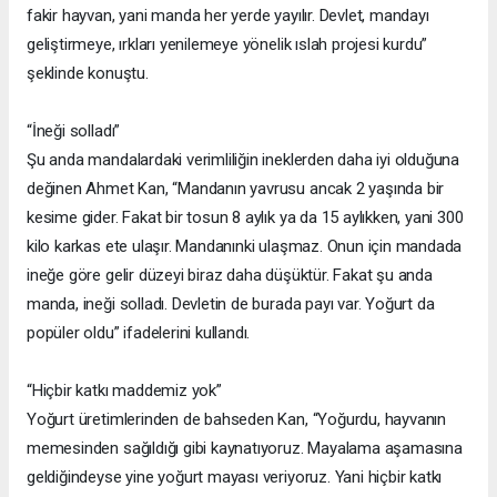
fakir hayvan, yani manda her yerde yayılır. Devlet, mandayı
geliştirmeye, ırkları yenilemeye yönelik ıslah projesi kurdu”
şeklinde konuştu.
“İneği solladı”
Şu anda mandalardaki verimliliğin ineklerden daha iyi olduğuna
değinen Ahmet Kan, “Mandanın yavrusu ancak 2 yaşında bir
kesime gider. Fakat bir tosun 8 aylık ya da 15 aylıkken, yani 300
kilo karkas ete ulaşır. Mandanınki ulaşmaz. Onun için mandada
ineğe göre gelir düzeyi biraz daha düşüktür. Fakat şu anda
manda, ineği solladı. Devletin de burada payı var. Yoğurt da
popüler oldu” ifadelerini kullandı.
“Hiçbir katkı maddemiz yok”
Yoğurt üretimlerinden de bahseden Kan, “Yoğurdu, hayvanın
memesinden sağıldığı gibi kaynatıyoruz. Mayalama aşamasına
geldiğindeyse yine yoğurt mayası veriyoruz. Yani hiçbir katkı