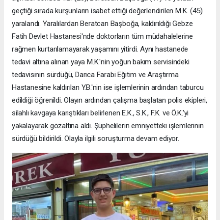
geçtiği sırada kurşunların isabet ettiği değerlendirilen M.K. (45)
yaralandı. Yaralılardan Beratcan Başboğa, kaldırıldığı Gebze
Fatih Devlet Hastanesi'nde doktorların tüm müdahalelerine
rağmen kurtarılamayarak yaşamını yitirdi. Aynı hastanede
tedavi altına alınan yaya M.K.'nin yoğun bakım servisindeki
tedavisinin sürdüğü, Darıca Farabi Eğitim ve Araştırma
Hastanesine kaldırılan Y.B.'nin ise işlemlerinin ardından taburcu
edildiği öğrenildi. Olayın ardından çalışma başlatan polis ekipleri,
silahlı kavgaya karıştıkları belirlenen E.K., S.K., F.K. ve Ö.K.'yi
yakalayarak gözaltına aldı. Şüphelilerin emniyetteki işlemlerinin
sürdüğü bildirildi. Olayla ilgili soruşturma devam ediyor.