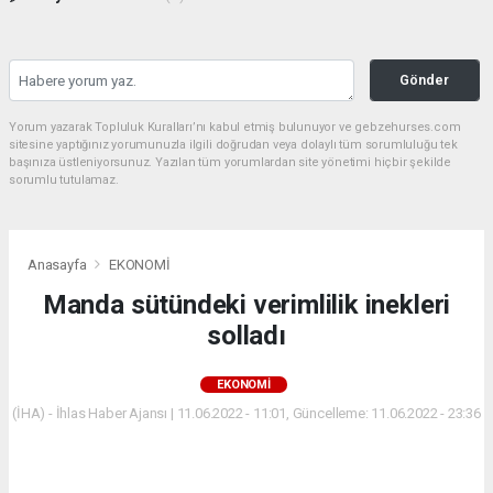
Gönder
Yorum yazarak Topluluk Kuralları’nı kabul etmiş bulunuyor ve gebzehurses.com
sitesine yaptığınız yorumunuzla ilgili doğrudan veya dolaylı tüm sorumluluğu tek
başınıza üstleniyorsunuz. Yazılan tüm yorumlardan site yönetimi hiçbir şekilde
sorumlu tutulamaz.
Anasayfa
EKONOMİ
Manda sütündeki verimlilik inekleri
solladı
EKONOMİ
(İHA) - İhlas Haber Ajansı | 11.06.2022 - 11:01, Güncelleme: 11.06.2022 - 23:36