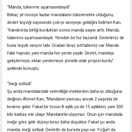
“Manda, tükenme aşamasındaydı”
Birkaç yıl önceye kadar mandaların tükenmekte olduğunu,
devlet teşviği sayesinde çok iyi seviyeye geldiğini belirten Kan,
“Kandıra’da birliği kurduktan sonra manda sayısı arttı. Manda,
tükenme aşamasındaydı. Yeniden bir hız kazandı. Devletimiz de
buna teşvik veriyor tabi. Oradan biraz istifademiz var. Manda
fakir hayvan, yani manda her yerde yayılır. Devlet, mandayı
geliştirmeye, ırkları yenilemeye yönelik ıslah projesi kurdu”
şeklinde konuştu.
“İneği solladı”
Şu anda mandalardaki verimliliğin ineklerden daha iyi olduğuna
değinen Ahmet Kan, “Mandanın yavrusu ancak 2 yaşında bir
kesime gider. Fakat bir tosun 8 aylık ya da 15 aylıkken, yani 300
kilo karkas ete ulaşır. Mandanınki ulaşmaz. Onun için mandada
ineğe göre gelir düzeyi biraz daha düşüktür. Fakat şu anda
manda, ineği solladı. Devletin de burada payı var. Yoğurt da