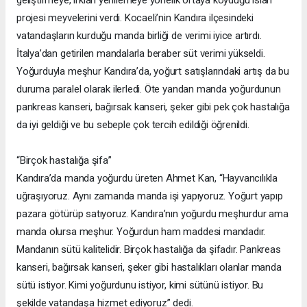
geliştirmeye, ırkları yenilemeye yönelik ortaya koyduğu ıslah
projesi meyvelerini verdi. Kocaeli’nin Kandıra ilçesindeki
vatandaşların kurduğu manda birliği de verimi iyice artırdı.
İtalya’dan getirilen mandalarla beraber süt verimi yükseldi.
Yoğurduyla meşhur Kandıra’da, yoğurt satışlarındaki artış da bu
duruma paralel olarak ilerledi. Öte yandan manda yoğurdunun
pankreas kanseri, bağırsak kanseri, şeker gibi pek çok hastalığa
da iyi geldiği ve bu sebeple çok tercih edildiği öğrenildi.
“Birçok hastalığa şifa”
Kandıra’da manda yoğurdu üreten Ahmet Kan, “Hayvancılıkla
uğraşıyoruz. Aynı zamanda manda işi yapıyoruz. Yoğurt yapıp
pazara götürüp satıyoruz. Kandıra’nın yoğurdu meşhurdur ama
manda olursa meşhur. Yoğurdun ham maddesi mandadır.
Mandanın sütü kalitelidir. Birçok hastalığa da şifadır. Pankreas
kanseri, bağırsak kanseri, şeker gibi hastalıkları olanlar manda
sütü istiyor. Kimi yoğurdunu istiyor, kimi sütünü istiyor. Bu
şekilde vatandaşa hizmet ediyoruz” dedi.