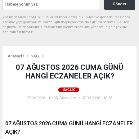
Gönder
Yorum yazarak Topluluk Kuralları’nı kabul etmiş bulunuyor ve gebzehurses.com
sitesine yaptığınız yorumunuzla ilgili doğrudan veya dolaylı tüm sorumluluğu tek
başınıza üstleniyorsunuz. Yazılan tüm yorumlardan site yönetimi hiçbir şekilde
sorumlu tutulamaz.
Anasayfa
SAĞLIK
07 AĞUSTOS 2026 CUMA GÜNÜ
HANGİ ECZANELER AÇIK?
SAĞLIK
07.08.2026 - 10:55, Güncelleme: 07.08.2026 - 10:55
07 AĞUSTOS 2026 CUMA GÜNÜ HANGİ ECZANELER
AÇIK?