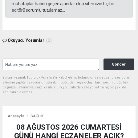
muhataplar haberi geçen ajanslar olup sitemizin hiç bir
editörü sorumlu tutulamaz...
Okuyucu Yorumları
(0)
Gönder
Yorum yazarak Topluluk Kuralları’nı kabul etmiş bulunuyor ve gebzehurses.com
sitesine yaptığınız yorumunuzla ilgili doğrudan veya dolaylı tüm sorumluluğu tek
başınıza üstleniyorsunuz. Yazılan tüm yorumlardan site yönetimi hiçbir şekilde
sorumlu tutulamaz.
Anasayfa
SAĞLIK
08 AĞUSTOS 2026 CUMARTESİ
GÜNÜ HANGİ ECZANELER AÇIK?