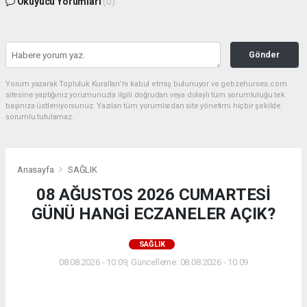
Okuyucu Yorumları
(0)
Gönder
Yorum yazarak Topluluk Kuralları’nı kabul etmiş bulunuyor ve gebzehurses.com
sitesine yaptığınız yorumunuzla ilgili doğrudan veya dolaylı tüm sorumluluğu tek
başınıza üstleniyorsunuz. Yazılan tüm yorumlardan site yönetimi hiçbir şekilde
sorumlu tutulamaz.
Anasayfa
SAĞLIK
08 AĞUSTOS 2026 CUMARTESİ
GÜNÜ HANGİ ECZANELER AÇIK?
SAĞLIK
08.08.2026 - 10:09, Güncelleme: 08.08.2026 - 10:09