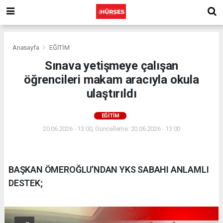
Anasayfa
EĞİTİM
Sınava yetişmeye çalışan
öğrencileri makam aracıyla okula
ulaştırıldı
EĞİTİM
20.06.2026 - 13:00, Güncelleme: 20.06.2026 - 13:00
BAŞKAN ÖMEROĞLU’NDAN YKS SABAHI ANLAMLI
DESTEK;