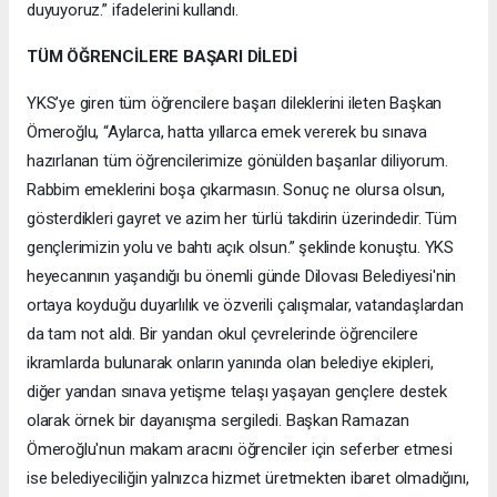
duyuyoruz.” ifadelerini kullandı.
TÜM ÖĞRENCİLERE BAŞARI DİLEDİ
YKS’ye giren tüm öğrencilere başarı dileklerini ileten Başkan
Ömeroğlu, “Aylarca, hatta yıllarca emek vererek bu sınava
hazırlanan tüm öğrencilerimize gönülden başarılar diliyorum.
Rabbim emeklerini boşa çıkarmasın. Sonuç ne olursa olsun,
gösterdikleri gayret ve azim her türlü takdirin üzerindedir. Tüm
gençlerimizin yolu ve bahtı açık olsun.” şeklinde konuştu. YKS
heyecanının yaşandığı bu önemli günde Dilovası Belediyesi'nin
ortaya koyduğu duyarlılık ve özverili çalışmalar, vatandaşlardan
da tam not aldı. Bir yandan okul çevrelerinde öğrencilere
ikramlarda bulunarak onların yanında olan belediye ekipleri,
diğer yandan sınava yetişme telaşı yaşayan gençlere destek
olarak örnek bir dayanışma sergiledi. Başkan Ramazan
Ömeroğlu'nun makam aracını öğrenciler için seferber etmesi
ise belediyeciliğin yalnızca hizmet üretmekten ibaret olmadığını,