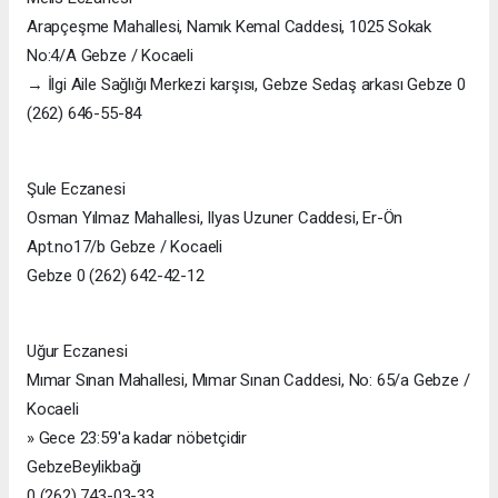
Arapçeşme Mahallesi, Namık Kemal Caddesi, 1025 Sokak
No:4/A Gebze / Kocaeli
→ İlgi Aile Sağlığı Merkezi karşısı, Gebze Sedaş arkası Gebze 0
(262) 646-55-84
Şule Eczanesi
Osman Yılmaz Mahallesi, Ilyas Uzuner Caddesi, Er-Ön
Apt.no17/b Gebze / Kocaeli
Gebze 0 (262) 642-42-12
Uğur Eczanesi
Mımar Sınan Mahallesi, Mımar Sınan Caddesi, No: 65/a Gebze /
Kocaeli
» Gece 23:59'a kadar nöbetçidir
GebzeBeylikbağı
0 (262) 743-03-33