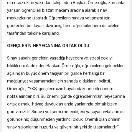
olumsuzlukları yakından takip eden Başkan Ömeroğlu, zamanla
yarışan öğrencileri bizzat makam aracına alarak sınav
merkezlerine ulaştırdı. Öğrencilerin sınava yetişmesi için
gösterilen bu duyarlı davranış, hem öğrenciler hem de aileleri
tarafından takdirle karşılandı.
GENÇLERİN HEYECANINA ORTAK OLDU
Sınav sabahı gençlerin yaşadığı heyecanı ve stresi çok iyi
bildiklerini ifade eden Başkan Ömeroğlu, öğrencilerin gelecekleri
açısından büyük önem taşıyan bir günde herhangi bir
mağduriyet yaşamamaları için sahada olduklarını belirtti.
Ömeroğlu, “YKS, gençlerimizin hayatındaki önemli dönüm
noktalarından biri. Bu önemli günde öğrencilerimizin heyecanına
ortak olmak, ihtiyaç duydukları anda yanlarında olmak bizim
görevimizdir. Sınava yetişememe endişesi yaşayan evlatlarımızı
görünce hiç düşünmeden yardımcı olduk. Önemli olan onların
sınav salonlarına huzurlu ve güvenli bir şekilde ulaşmalarıdır.”