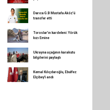
Darıca G.B Mustafa Aköz’ü
transfer etti
Toroslar'ın kardeleni: Yörük
kızı Emine
Ukrayna uçağının karakutu
bilgilerini paylaştı
Kemal Kılıçdaroğlu, Ebulfez
Elçibey'i andı