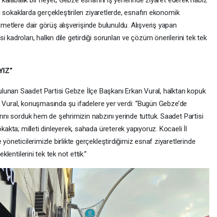
n kalabalık bir heyet, Gebze esnafını iş yerlerinde ziyaret ederek nabız
ığı sokaklarda gerçekleştirilen ziyaretlerde, esnafın ekonomik
zmetlere dair görüş alışverişinde bulunuldu. Alışveriş yapan
kadroları, halkın dile getirdiği sorunları ve çözüm önerilerini tek tek
YIZ”
lunan Saadet Partisi Gebze İlçe Başkanı Erkan Vural, halktan kopuk
adı. Vural, konuşmasında şu ifadelere yer verdi: “Bugün Gebze’de
ırını sorduk hem de şehrimizin nabzını yerinde tuttuk. Saadet Partisi
okakta; milleti dinleyerek, sahada üreterek yapıyoruz. Kocaeli İl
 yöneticilerimizle birlikte gerçekleştirdiğimiz esnaf ziyaretlerinde
klentilerini tek tek not ettik.”