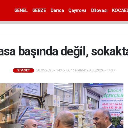
GENEL
GEBZE
Darıca
Çayırova
Dilovası
KOCAEL
asa başında değil, sokakt
20.05.2026 - 14:45, Güncelleme: 20.05.2026 - 14:37
SİYASET