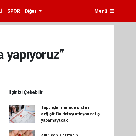
İ
SPOR
Diğer
Menü
a yapıyoruz”
İlginizi Çekebilir
Tapu işlemlerinde sistem
değişti: Bu detayı atlayan satış
yapamayacak
Altın son 7 haftanın