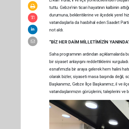
Erkan Vural, il ve ilçe yöneticilerinden oluşa
tuttu. Gebze’nin ticari hayatının kalbinin att
durumuna, beklentilerine ve ilçedeki yerel hi
vatandaşlarla da hasbihal eden Saadet Partisi 
not aldı.
“BİZ HER DAİM MİLLETİMİZİN YANINDA
Saha programının ardından açıklamalarda bu
bir siyaset anlayışını reddettiklerini vurgul
esnafımızla bir araya gelerek hem halini hat
olarak bizler, siyaseti masa başında değil, s
Başkanımız, Gebze İlçe Başkanımız, il ve ilçe
vatandaşlarımızın görüşlerini, taleplerini ve be