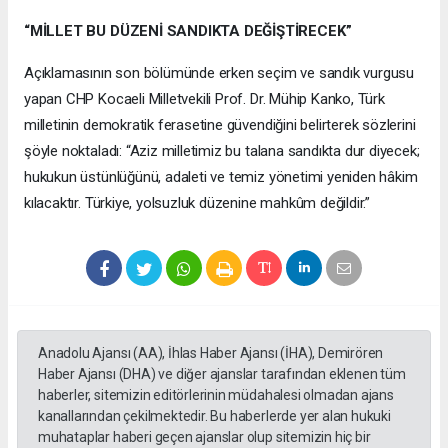
“MİLLET BU DÜZENİ SANDIKTA DEĞİŞTİRECEK”
Açıklamasının son bölümünde erken seçim ve sandık vurgusu
yapan CHP Kocaeli Milletvekili Prof. Dr. Mühip Kanko, Türk
milletinin demokratik ferasetine güvendiğini belirterek sözlerini
şöyle noktaladı: “Aziz milletimiz bu talana sandıkta dur diyecek;
hukukun üstünlüğünü, adaleti ve temiz yönetimi yeniden hâkim
kılacaktır. Türkiye, yolsuzluk düzenine mahkûm değildir.”
Anadolu Ajansı (AA), İhlas Haber Ajansı (İHA), Demirören
Haber Ajansı (DHA) ve diğer ajanslar tarafından eklenen tüm
haberler, sitemizin editörlerinin müdahalesi olmadan ajans
kanallarından çekilmektedir. Bu haberlerde yer alan hukuki
muhataplar haberi geçen ajanslar olup sitemizin hiç bir