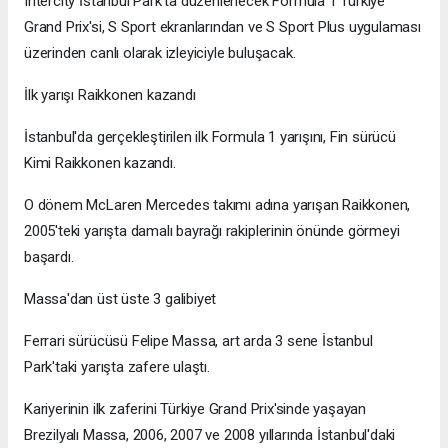
Intercity İstanbul Park’ta düzenlenecek Formula 1 Türkiye
Grand Prix'si, S Sport ekranlarından ve S Sport Plus uygulaması
üzerinden canlı olarak izleyiciyle buluşacak.
İlk yarışı Raikkonen kazandı
İstanbul'da gerçekleştirilen ilk Formula 1 yarışını, Fin sürücü
Kimi Raikkonen kazandı.
O dönem McLaren Mercedes takımı adına yarışan Raikkonen,
2005'teki yarışta damalı bayrağı rakiplerinin önünde görmeyi
başardı.
Massa'dan üst üste 3 galibiyet
Ferrari sürücüsü Felipe Massa, art arda 3 sene İstanbul
Park'taki yarışta zafere ulaştı.
Kariyerinin ilk zaferini Türkiye Grand Prix'sinde yaşayan
Brezilyalı Massa, 2006, 2007 ve 2008 yıllarında İstanbul'daki