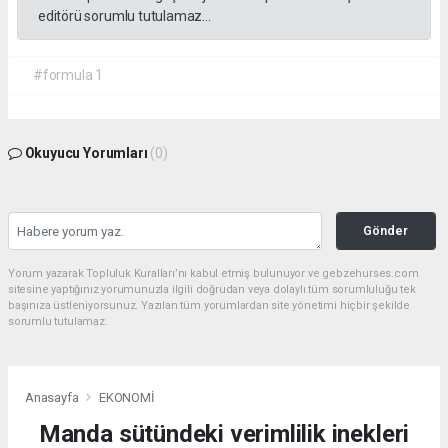
editörü sorumlu tutulamaz...
#formula 1
Okuyucu Yorumları
(0)
Gönder
Yorum yazarak Topluluk Kuralları’nı kabul etmiş bulunuyor ve gebzehurses.com
sitesine yaptığınız yorumunuzla ilgili doğrudan veya dolaylı tüm sorumluluğu tek
başınıza üstleniyorsunuz. Yazılan tüm yorumlardan site yönetimi hiçbir şekilde
sorumlu tutulamaz.
Anasayfa
EKONOMİ
Manda sütündeki verimlilik inekleri