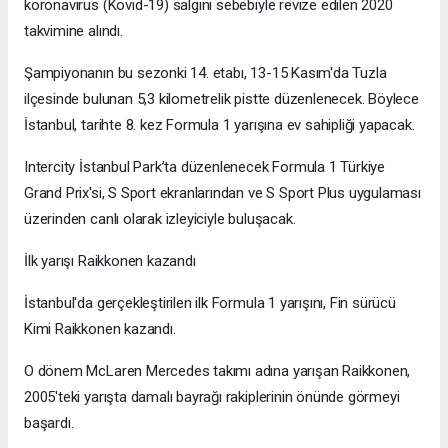
koronavirüs (Kovid-19) salgını sebebiyle revize edilen 2020
takvimine alındı.
Şampiyonanın bu sezonki 14. etabı, 13-15 Kasım'da Tuzla
ilçesinde bulunan 5,3 kilometrelik pistte düzenlenecek. Böylece
İstanbul, tarihte 8. kez Formula 1 yarışına ev sahipliği yapacak.
Intercity İstanbul Park’ta düzenlenecek Formula 1 Türkiye
Grand Prix'si, S Sport ekranlarından ve S Sport Plus uygulaması
üzerinden canlı olarak izleyiciyle buluşacak.
İlk yarışı Raikkonen kazandı
İstanbul'da gerçekleştirilen ilk Formula 1 yarışını, Fin sürücü
Kimi Raikkonen kazandı.
O dönem McLaren Mercedes takımı adına yarışan Raikkonen,
2005'teki yarışta damalı bayrağı rakiplerinin önünde görmeyi
başardı.