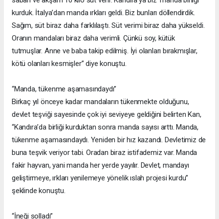
kurduk. İtalya’dan manda ırkları geldi. Biz bunları döllendirdik.
Sağım, süt biraz daha farklılaştı. Süt verimi biraz daha yükseldi.
Oranın mandaları biraz daha verimli. Çünkü soy, kütük
tutmuşlar. Anne ve baba takip edilmiş. İyi olanları bırakmışlar,
kötü olanları kesmişler” diye konuştu.
“Manda, tükenme aşamasındaydı”
Birkaç yıl önceye kadar mandaların tükenmekte olduğunu,
devlet teşviği sayesinde çok iyi seviyeye geldiğini belirten Kan,
“Kandıra’da birliği kurduktan sonra manda sayısı arttı. Manda,
tükenme aşamasındaydı. Yeniden bir hız kazandı. Devletimiz de
buna teşvik veriyor tabi. Oradan biraz istifademiz var. Manda
fakir hayvan, yani manda her yerde yayılır. Devlet, mandayı
geliştirmeye, ırkları yenilemeye yönelik ıslah projesi kurdu”
şeklinde konuştu.
“İneği solladı”