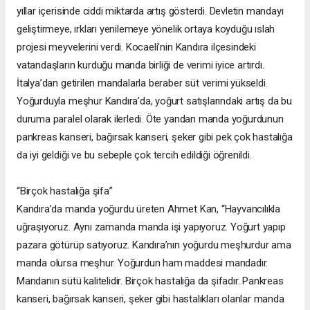
yıllar içerisinde ciddi miktarda artış gösterdi. Devletin mandayı
geliştirmeye, ırkları yenilemeye yönelik ortaya koyduğu ıslah
projesi meyvelerini verdi. Kocaeli’nin Kandıra ilçesindeki
vatandaşların kurduğu manda birliği de verimi iyice artırdı.
İtalya’dan getirilen mandalarla beraber süt verimi yükseldi.
Yoğurduyla meşhur Kandıra’da, yoğurt satışlarındaki artış da bu
duruma paralel olarak ilerledi. Öte yandan manda yoğurdunun
pankreas kanseri, bağırsak kanseri, şeker gibi pek çok hastalığa
da iyi geldiği ve bu sebeple çok tercih edildiği öğrenildi.
“Birçok hastalığa şifa”
Kandıra’da manda yoğurdu üreten Ahmet Kan, “Hayvancılıkla
uğraşıyoruz. Aynı zamanda manda işi yapıyoruz. Yoğurt yapıp
pazara götürüp satıyoruz. Kandıra’nın yoğurdu meşhurdur ama
manda olursa meşhur. Yoğurdun ham maddesi mandadır.
Mandanın sütü kalitelidir. Birçok hastalığa da şifadır. Pankreas
kanseri, bağırsak kanseri, şeker gibi hastalıkları olanlar manda