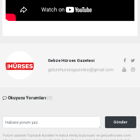
Gebze Hürses Gazetesi
gebzehursesgazetesi@gmail.com
Okuyucu Yorumları
(0)
Gönder
Yorum yazarak Topluluk Kuralları’nı kabul etmiş bulunuyor ve gebzehurses.com