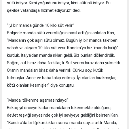
sütü istiyor. Kimi yoğurdunu istiyor, kimi sütünü istiyor. Bu
şekilde vatandaşa hizmet ediyoruz” dedi.
“İyi bir manda günde 10 kilo süt verir”
Bölgede manda sütü verimliliğinin nasıl arttığını anlatan Kan,
“Mandanın çok aşırı sütü olmaz. Bugün iyi bir manda takriben
sabah ve akşam 10 kilo süt verir. Kandıra’ya biz ‘manda birliği’
kurduk. İtalya’dan manda ırkları geldi. Biz bunları döllendirdik.
Sağım, süt biraz daha farklılaştı. Süt verimi biraz daha yükseldi.
Oranın mandaları biraz daha verimli. Çünkü soy, kütük
tutmuşlar. Anne ve baba takip edilmiş. İyi olanları bırakmışlar,
kötü olanları kesmişler” diye konuştu.
“Manda, tükenme aşamasındaydı”
Birkaç yıl önceye kadar mandaların tükenmekte olduğunu,
devlet teşviği sayesinde çok iyi seviyeye geldiğini belirten Kan,
“Kandıra’da birliği kurduktan sonra manda sayısı arttı. Manda,