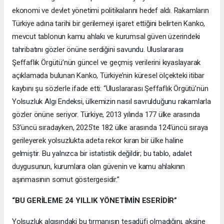
ekonomi ve devlet yönetimi politikalarını hedef aldı. Rakamların
Türkiye adına tarihi bir gerilemeyi işaret ettiğini belirten Kanko,
mevcut tablonun kamu ahlakı ve kurumsal güven üzerindeki
tahribatını gözler önüne serdiğini savundu. Uluslararası
Şeffaflık Örgütü’nün güncel ve geçmiş verilerini kıyaslayarak
açıklamada bulunan Kanko, Türkiye’nin küresel ölçekteki itibar
kaybını şu sözlerle ifade etti: “Uluslararası Şeffaflık Örgütü’nün
Yolsuzluk Algı Endeksi, ülkemizin nasıl savrulduğunu rakamlarla
gözler önüne seriyor. Türkiye, 2013 yılında 177 ülke arasında
53’üncü sıradayken, 2025’te 182 ülke arasında 124’üncü sıraya
gerileyerek yolsuzlukta adeta rekor kıran bir ülke haline
gelmiştir. Bu yalnızca bir istatistik değildir; bu tablo, adalet
duygusunun, kurumlara olan güvenin ve kamu ahlakının
aşınmasının somut göstergesidir.”
“BU GERİLEME 24 YILLIK YÖNETİMİN ESERİDİR”
Yolsuzluk algısındaki bu tırmanışın tesadüfi olmadığını, aksine