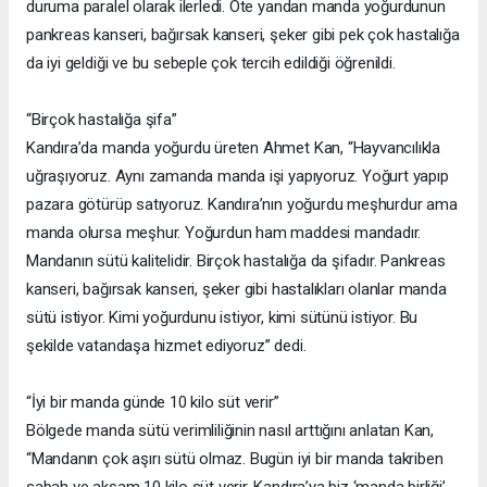
duruma paralel olarak ilerledi. Öte yandan manda yoğurdunun
pankreas kanseri, bağırsak kanseri, şeker gibi pek çok hastalığa
da iyi geldiği ve bu sebeple çok tercih edildiği öğrenildi.
“Birçok hastalığa şifa”
Kandıra’da manda yoğurdu üreten Ahmet Kan, “Hayvancılıkla
uğraşıyoruz. Aynı zamanda manda işi yapıyoruz. Yoğurt yapıp
pazara götürüp satıyoruz. Kandıra’nın yoğurdu meşhurdur ama
manda olursa meşhur. Yoğurdun ham maddesi mandadır.
Mandanın sütü kalitelidir. Birçok hastalığa da şifadır. Pankreas
kanseri, bağırsak kanseri, şeker gibi hastalıkları olanlar manda
sütü istiyor. Kimi yoğurdunu istiyor, kimi sütünü istiyor. Bu
şekilde vatandaşa hizmet ediyoruz” dedi.
“İyi bir manda günde 10 kilo süt verir”
Bölgede manda sütü verimliliğinin nasıl arttığını anlatan Kan,
“Mandanın çok aşırı sütü olmaz. Bugün iyi bir manda takriben
sabah ve akşam 10 kilo süt verir. Kandıra’ya biz ‘manda birliği’