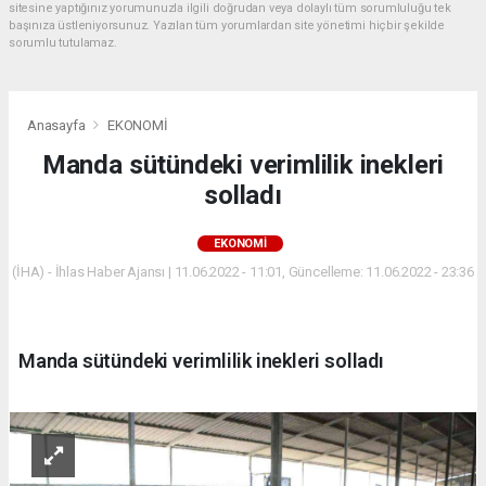
sitesine yaptığınız yorumunuzla ilgili doğrudan veya dolaylı tüm sorumluluğu tek
başınıza üstleniyorsunuz. Yazılan tüm yorumlardan site yönetimi hiçbir şekilde
sorumlu tutulamaz.
Anasayfa
EKONOMİ
Manda sütündeki verimlilik inekleri
solladı
EKONOMİ
(İHA) - İhlas Haber Ajansı | 11.06.2022 - 11:01, Güncelleme: 11.06.2022 - 23:36
Manda sütündeki verimlilik inekleri solladı