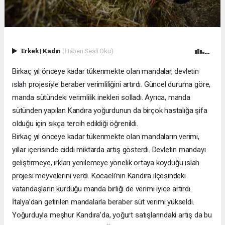
Erkek
|
Kadın
(Haberi Sesli Oku)
Birkaç yıl önceye kadar tükenmekte olan mandalar, devletin
ıslah projesiyle beraber verimliliğini artırdı. Güncel duruma göre,
manda sütündeki verimlilik inekleri solladı. Ayrıca, manda
sütünden yapılan Kandıra yoğurdunun da birçok hastalığa şifa
olduğu için sıkça tercih edildiği öğrenildi.
Birkaç yıl önceye kadar tükenmekte olan mandaların verimi,
yıllar içerisinde ciddi miktarda artış gösterdi. Devletin mandayı
geliştirmeye, ırkları yenilemeye yönelik ortaya koyduğu ıslah
projesi meyvelerini verdi. Kocaeli’nin Kandıra ilçesindeki
vatandaşların kurduğu manda birliği de verimi iyice artırdı.
İtalya’dan getirilen mandalarla beraber süt verimi yükseldi.
Yoğurduyla meşhur Kandıra’da, yoğurt satışlarındaki artış da bu