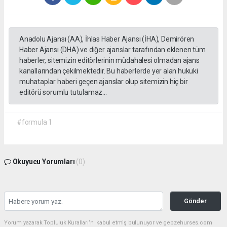
Anadolu Ajansı (AA), İhlas Haber Ajansı (İHA), Demirören
Haber Ajansı (DHA) ve diğer ajanslar tarafından eklenen tüm
haberler, sitemizin editörlerinin müdahalesi olmadan ajans
kanallarından çekilmektedir. Bu haberlerde yer alan hukuki
muhataplar haberi geçen ajanslar olup sitemizin hiç bir
editörü sorumlu tutulamaz...
#formula 1
Okuyucu Yorumları
(0)
Gönder
Yorum yazarak Topluluk Kuralları’nı kabul etmiş bulunuyor ve gebzehurses.com