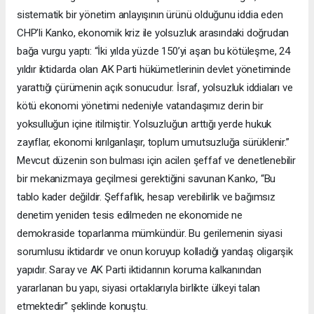
sistematik bir yönetim anlayışının ürünü olduğunu iddia eden
CHP’li Kanko, ekonomik kriz ile yolsuzluk arasındaki doğrudan
bağa vurgu yaptı: “İki yılda yüzde 150’yi aşan bu kötüleşme, 24
yıldır iktidarda olan AK Parti hükümetlerinin devlet yönetiminde
yarattığı çürümenin açık sonucudur. İsraf, yolsuzluk iddiaları ve
kötü ekonomi yönetimi nedeniyle vatandaşımız derin bir
yoksulluğun içine itilmiştir. Yolsuzluğun arttığı yerde hukuk
zayıflar, ekonomi kırılganlaşır, toplum umutsuzluğa sürüklenir.”
Mevcut düzenin son bulması için acilen şeffaf ve denetlenebilir
bir mekanizmaya geçilmesi gerektiğini savunan Kanko, “Bu
tablo kader değildir. Şeffaflık, hesap verebilirlik ve bağımsız
denetim yeniden tesis edilmeden ne ekonomide ne
demokraside toparlanma mümkündür. Bu gerilemenin siyasi
sorumlusu iktidardır ve onun koruyup kolladığı yandaş oligarşik
yapıdır. Saray ve AK Parti iktidarının koruma kalkanından
yararlanan bu yapı, siyasi ortaklarıyla birlikte ülkeyi talan
etmektedir” şeklinde konuştu.