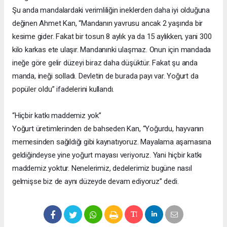
Şu anda mandalardaki verimliliğin ineklerden daha iyi olduğuna
değinen Ahmet Kan, “Mandanın yavrusu ancak 2 yaşında bir
kesime gider. Fakat bir tosun 8 aylık ya da 15 aylıkken, yani 300
kilo karkas ete ulaşır. Mandanınki ulaşmaz. Onun için mandada
ineğe göre gelir düzeyi biraz daha düşüktür. Fakat şu anda
manda, ineği solladı. Devletin de burada payı var. Yoğurt da
popüler oldu” ifadelerini kullandı.
“Hiçbir katkı maddemiz yok”
Yoğurt üretimlerinden de bahseden Kan, “Yoğurdu, hayvanın
memesinden sağıldığı gibi kaynatıyoruz. Mayalama aşamasına
geldiğindeyse yine yoğurt mayası veriyoruz. Yani hiçbir katkı
maddemiz yoktur. Nenelerimiz, dedelerimiz bugüne nasıl
gelmişse biz de aynı düzeyde devam ediyoruz” dedi.