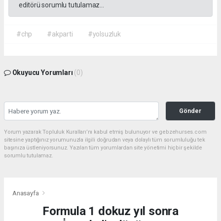
editörü sorumlu tutulamaz...
#chp
#akparti
#yolsuzluk
Okuyucu Yorumları
(0)
Gönder
Yorum yazarak Topluluk Kuralları’nı kabul etmiş bulunuyor ve gebzehurses.com
sitesine yaptığınız yorumunuzla ilgili doğrudan veya dolaylı tüm sorumluluğu tek
başınıza üstleniyorsunuz. Yazılan tüm yorumlardan site yönetimi hiçbir şekilde
sorumlu tutulamaz.
Anasayfa
Formula 1 dokuz yıl sonra