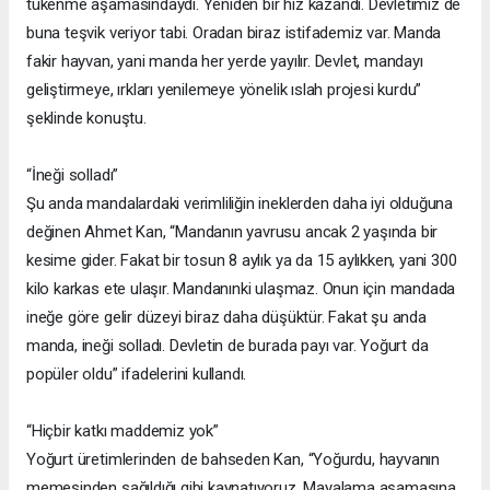
tükenme aşamasındaydı. Yeniden bir hız kazandı. Devletimiz de
buna teşvik veriyor tabi. Oradan biraz istifademiz var. Manda
fakir hayvan, yani manda her yerde yayılır. Devlet, mandayı
geliştirmeye, ırkları yenilemeye yönelik ıslah projesi kurdu”
şeklinde konuştu.
“İneği solladı”
Şu anda mandalardaki verimliliğin ineklerden daha iyi olduğuna
değinen Ahmet Kan, “Mandanın yavrusu ancak 2 yaşında bir
kesime gider. Fakat bir tosun 8 aylık ya da 15 aylıkken, yani 300
kilo karkas ete ulaşır. Mandanınki ulaşmaz. Onun için mandada
ineğe göre gelir düzeyi biraz daha düşüktür. Fakat şu anda
manda, ineği solladı. Devletin de burada payı var. Yoğurt da
popüler oldu” ifadelerini kullandı.
“Hiçbir katkı maddemiz yok”
Yoğurt üretimlerinden de bahseden Kan, “Yoğurdu, hayvanın
memesinden sağıldığı gibi kaynatıyoruz. Mayalama aşamasına