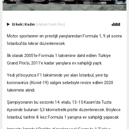
Erkek
|
Kadın
(Haberi Sesli Oku)
Motor sporlarının en prestijli yarışlarından Formula 1, 9 yıl sonra
İstanbul'da tekrar düzenlenecek.
İlk olarak 2005'te Formula 1 takvimine dahil edilen Türkiye
Grand Prix'si, 2011'e kadar yarışlara ev sahipliği yaptı.
Yedi yıl boyunca F1 takviminde yer alan İstanbul, yeni tip
koronavirüs (Kovid-19) salgını sebebiyle revize edilen 2020
takvimine alındı.
Şampiyonanın bu sezonki 14. etabı, 13-15 Kasım'da Tuzla
ilçesinde bulunan 5,3 kilometrelik pistte düzenlenecek. Böylece
İstanbul, tarihte 8. kez Formula 1 yarışına ev sahipliği yapacak.