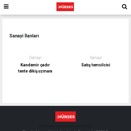
Sanayi İlanları
Sanayi
Sanayi
Kandemir çadır
Satış temsilcisi
tente dikiş uzmanı
haber paketi
haber scripti
haber yazılımı