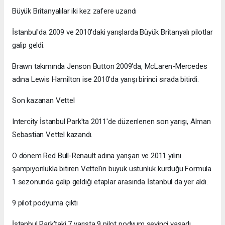
Büyük Britanyalılar iki kez zafere uzandı
İstanbul'da 2009 ve 2010'daki yarışlarda Büyük Britanyalı pilotlar
galip geldi.
Brawn takımında Jenson Button 2009'da, McLaren-Mercedes
adına Lewis Hamilton ise 2010'da yarışı birinci sırada bitirdi.
Son kazanan Vettel
Intercity İstanbul Park'ta 2011'de düzenlenen son yarışı, Alman
Sebastian Vettel kazandı.
O dönem Red Bull-Renault adına yarışan ve 2011 yılını
şampiyonlukla bitiren Vettel'in büyük üstünlük kurduğu Formula
1 sezonunda galip geldiği etaplar arasında İstanbul da yer aldı.
9 pilot podyuma çıktı
İstanbul Park'taki 7 yarışta 9 pilot podyum sevinci yaşadı.