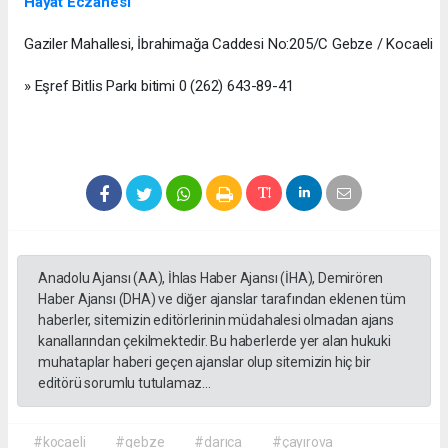
Hayat Eczanesi
Gaziler Mahallesi, İbrahimağa Caddesi No:205/C Gebze / Kocaeli
» Eşref Bitlis Parkı bitimi 0 (262) 643-89-41
Anadolu Ajansı (AA), İhlas Haber Ajansı (İHA), Demirören
Haber Ajansı (DHA) ve diğer ajanslar tarafından eklenen tüm
haberler, sitemizin editörlerinin müdahalesi olmadan ajans
kanallarından çekilmektedir. Bu haberlerde yer alan hukuki
muhataplar haberi geçen ajanslar olup sitemizin hiç bir
editörü sorumlu tutulamaz...
#kocaeli
#gebze
#darıca
#çayırova