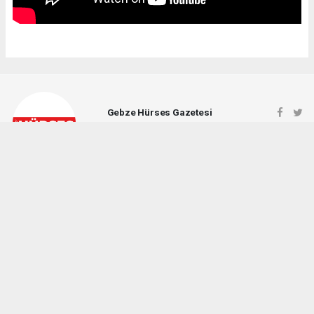
Gebze Hürses Gazetesi
gebzehursesgazetesi@gmail.com
Okuyucu Yorumları
(0)
Gönder
Yorum yazarak Topluluk Kuralları’nı kabul etmiş bulunuyor ve gebzehurses.com
sitesine yaptığınız yorumunuzla ilgili doğrudan veya dolaylı tüm sorumluluğu tek
başınıza üstleniyorsunuz. Yazılan tüm yorumlardan site yönetimi hiçbir şekilde