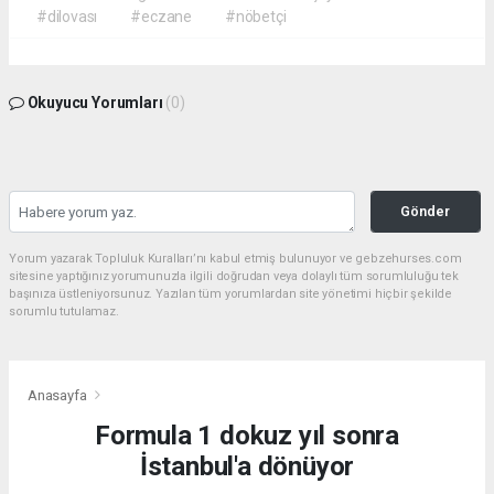
#dilovası
#eczane
#nöbetçi
Okuyucu Yorumları
(0)
Gönder
Yorum yazarak Topluluk Kuralları’nı kabul etmiş bulunuyor ve gebzehurses.com
sitesine yaptığınız yorumunuzla ilgili doğrudan veya dolaylı tüm sorumluluğu tek
başınıza üstleniyorsunuz. Yazılan tüm yorumlardan site yönetimi hiçbir şekilde
sorumlu tutulamaz.
Anasayfa
Formula 1 dokuz yıl sonra
İstanbul'a dönüyor