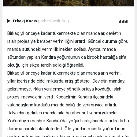
Erkek
|
Kadın
(Haberi Sesli Oku)
Birkaç yıl önceye kadar tükenmekte olan mandalar, devletin
ıslah projesiyle beraber verimliliğini artırdı. Güncel duruma göre,
manda sütündeki verimlilik inekleri solladı. Ayrıca, manda
sütünden yapılan Kandıra yoğurdunun da birçok hastalığa şifa
olduğu için sıkça tercih edildiği öğrenildi.
Birkaç yıl önceye kadar tükenmekte olan mandaların verimi,
yıllar içerisinde ciddi miktarda artış gösterdi. Devletin mandayı
geliştirmeye, ırkları yenilemeye yönelik ortaya koyduğu ıslah
projesi meyvelerini verdi. Kocaeli’nin Kandıra ilçesindeki
vatandaşların kurduğu manda birliği de verimi iyice artırdı.
İtalya’dan getirilen mandalarla beraber süt verimi yükseldi.
Yoğurduyla meşhur Kandıra’da, yoğurt satışlarındaki artış da bu
duruma paralel olarak ilerledi. Öte yandan manda yoğurdunun
pankreas kanseri, bağırsak kanseri, şeker gibi pek çok hastalığa