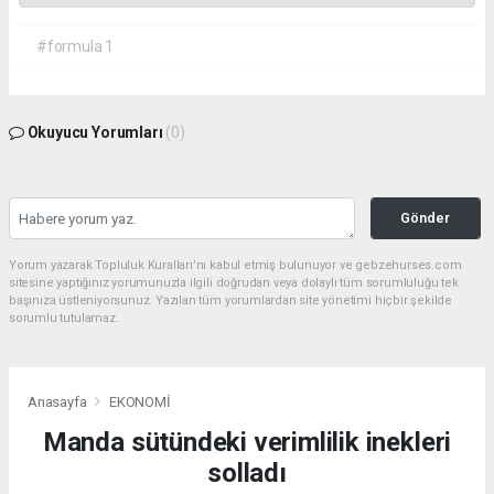
#formula 1
Okuyucu Yorumları
(0)
Gönder
Yorum yazarak Topluluk Kuralları’nı kabul etmiş bulunuyor ve gebzehurses.com
sitesine yaptığınız yorumunuzla ilgili doğrudan veya dolaylı tüm sorumluluğu tek
başınıza üstleniyorsunuz. Yazılan tüm yorumlardan site yönetimi hiçbir şekilde
sorumlu tutulamaz.
Anasayfa
EKONOMİ
Manda sütündeki verimlilik inekleri
solladı