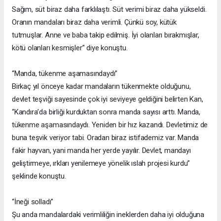
Sağım, süt biraz daha farklılaştı. Süt verimi biraz daha yükseldi.
Oranın mandaları biraz daha verimli. Çünkü soy, kütük
tutmuşlar. Anne ve baba takip edilmiş. İyi olanları bırakmışlar,
kötü olanları kesmişler” diye konuştu.
“Manda, tükenme aşamasındaydı”
Birkaç yıl önceye kadar mandaların tükenmekte olduğunu,
devlet teşviği sayesinde çok iyi seviyeye geldiğini belirten Kan,
“Kandıra’da birliği kurduktan sonra manda sayısı arttı. Manda,
tükenme aşamasındaydı. Yeniden bir hız kazandı. Devletimiz de
buna teşvik veriyor tabi. Oradan biraz istifademiz var. Manda
fakir hayvan, yani manda her yerde yayılır. Devlet, mandayı
geliştirmeye, ırkları yenilemeye yönelik ıslah projesi kurdu”
şeklinde konuştu.
“İneği solladı”
Şu anda mandalardaki verimliliğin ineklerden daha iyi olduğuna