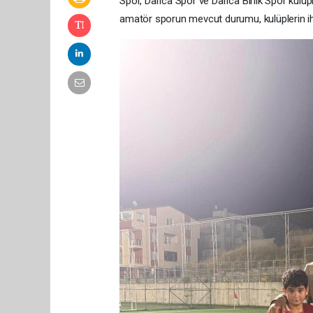
Spor, Darıca Spor ve Darıca Birlik Spor kulüp
amatör sporun mevcut durumu, kulüplerin ihti