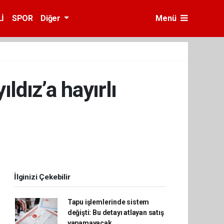
İ
SPOR
Diğer
Menü
ldız’a hayırlı
İlginizi Çekebilir
Tapu işlemlerinde sistem
değişti: Bu detayı atlayan satış
yapamayacak