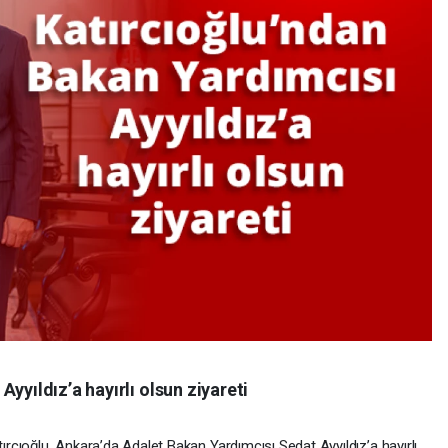
yyıldız’a hayırlı olsun ziyareti
tırcıoğlu, Ankara’da Adalet Bakan Yardımcısı Sedat Ayyıldız’a hayırlı