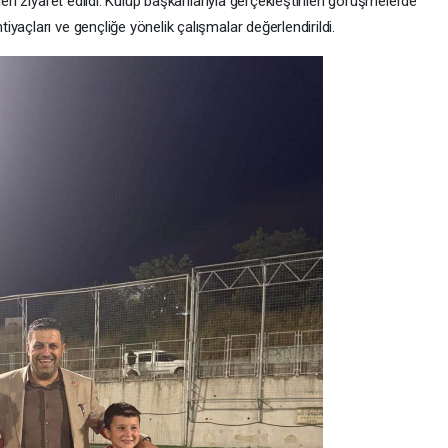
leri ziyaret edildi. Kulüp başkanlarıyla gerçekleştirilen görüşmelerde
yaçları ve gençliğe yönelik çalışmalar değerlendirildi.