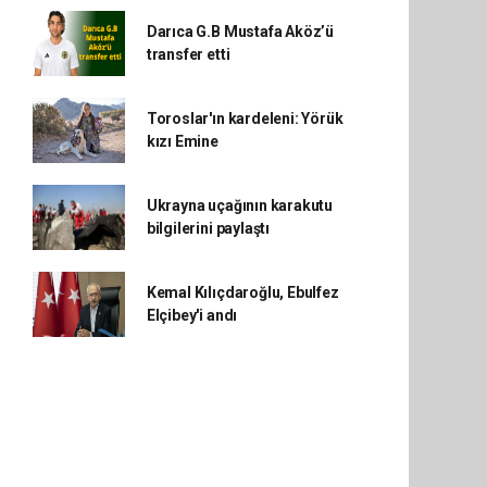
Darıca G.B Mustafa Aköz’ü
transfer etti
Toroslar'ın kardeleni: Yörük
kızı Emine
Ukrayna uçağının karakutu
bilgilerini paylaştı
Kemal Kılıçdaroğlu, Ebulfez
Elçibey'i andı