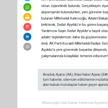
olsun ziyaretinde bulundu. Gerçekleşen ziyar
alışverişinde bulunulurken, yeni görevine başl
bulunan Milletvekili Katırcıoğlu, Adalet Baka
belirterek, Sedat Ayyıldız’ın bu görevi başarı
Yardımcısı Sayın Sedat Ayyıldız’a hayırlı ols
adalet teşkilatımızın daha da güçlenmesine 
dedi. AK Parti Kocaeli Milletvekili Radiye S
Ayyıldız’a yeni görevinde başarılar dileyerek
çalışmalarında kolaylıklar temenni ediyorum
Anadolu Ajansı (AA), İhlas Haber Ajansı (İHA
tüm haberler, sitemizin editörlerinin müdaha
alan hukuki muhataplar haberi geçen ajanslar
#Katırcıoğlu’ndan Bakan Yardımcısı Ayyıldız’a 