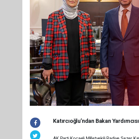
Katırcıoğlu’ndan Bakan Yardımcısı A
AK Parti Kocaeli Milletvekili Radiye Sezer Ka