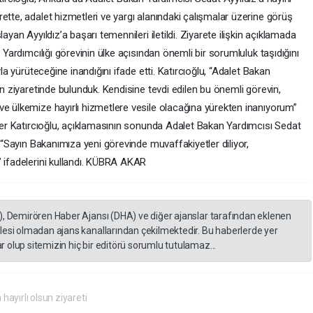
ette, adalet hizmetleri ve yargı alanındaki çalışmalar üzerine görüş
ayan Ayyıldız’a başarı temennileri iletildi. Ziyarete ilişkin açıklamada
n Yardımcılığı görevinin ülke açısından önemli bir sorumluluk taşıdığını
yla yürüteceğine inandığını ifade etti. Katırcıoğlu, “Adalet Bakan
un ziyaretinde bulunduk. Kendisine tevdi edilen bu önemli görevin,
ve ülkemize hayırlı hizmetlere vesile olacağına yürekten inanıyorum”
ezer Katırcıoğlu, açıklamasının sonunda Adalet Bakan Yardımcısı Sedat
, “Sayın Bakanımıza yeni görevinde muvaffakiyetler diliyor,
” ifadelerini kullandı. KÜBRA AKAR
), Demirören Haber Ajansı (DHA) ve diğer ajanslar tarafından eklenen
lesi olmadan ajans kanallarından çekilmektedir. Bu haberlerde yer
 olup sitemizin hiç bir editörü sorumlu tutulamaz...
hayırlı olsun ziyareti