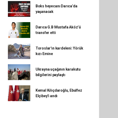
Boks heyecanı Darıca’da
yaşanacak
Darıca G.B Mustafa Aköz’ü
transfer etti
Toroslar'ın kardeleni: Yörük
kızı Emine
Ukrayna uçağının karakutu
bilgilerini paylaştı
Kemal Kılıçdaroğlu, Ebulfez
Elçibey'i andı