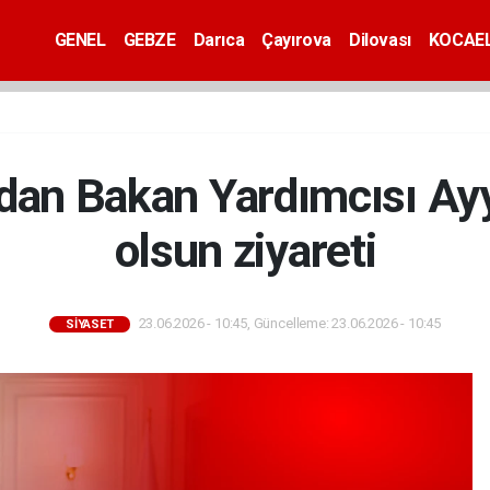
GENEL
GEBZE
Darıca
Çayırova
Dilovası
KOCAEL
dan Bakan Yardımcısı Ayyı
olsun ziyareti
23.06.2026 - 10:45, Güncelleme: 23.06.2026 - 10:45
SİYASET